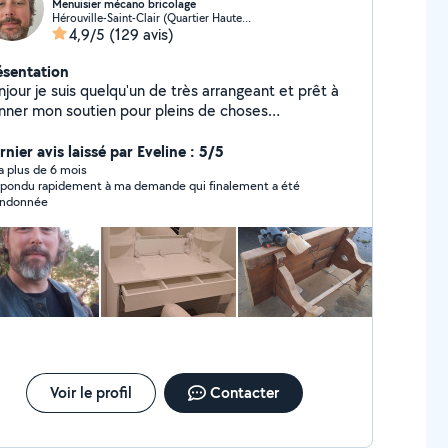
Menuisier mécano bricolage
Hérouville-Saint-Clair (Quartier Haute Folie et Centre Ville)
4,9/5
(129 avis)
ésentation
jour je suis quelqu'un de très arrangeant et prêt à
nner mon soutien pour pleins de choses
icolage,mécanique et autre à petit prix location de
able et de nettoyeur haute pression.
nier avis laissé par Eveline : 5/5
y a plus de 6 mois
épondu rapidement à ma demande qui finalement a été
andonnée
Voir le profil
Contacter