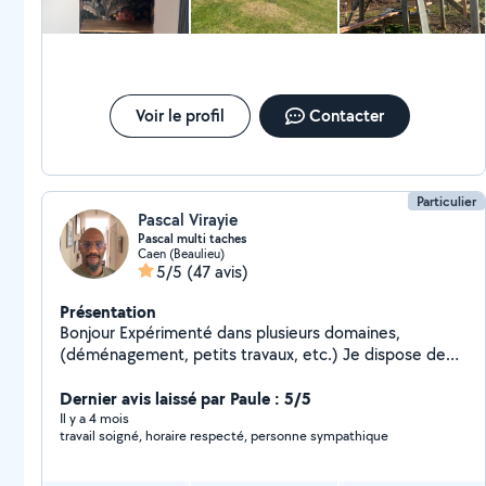
Voir le profil
Contacter
Particulier
Pascal Virayie
Pascal multi taches
Caen (Beaulieu)
5/5
(47 avis)
Présentation
Bonjour Expérimenté dans plusieurs domaines,
(déménagement, petits travaux, etc.) Je dispose de
mon propre équipement (dont outils manuels et
électroportatifs, un diable et sangles dans le cadre de
Dernier avis laissé par Paule : 5/5
déménagement), pour vous apporter mon aide et
Il y a 4 mois
travail soigné, horaire respecté, personne sympathique
compétence. Mes services: Déménager ou aménager,
Monter des meubles, Petits travaux éventuellement à
préciser. Je me déplace sans soucis étant véhiculé