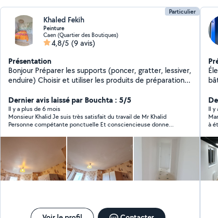
Particulier
Khaled Fekih
Peinture
Caen (Quartier des Boutiques)
4,8/5
(9 avis)
Présentation
Pr
Bonjour Préparer les supports (poncer, gratter, lessiver,
Él
enduire) Choisir et utiliser les produits de préparation,
de finition et les conditions d'application Appliquer les
produits (peinture, vernis, crépi) Poser des
Dernier avis laissé par Bouchta : 5/5
Der
revêtements muraux : papier peint, toile de verre,
Il y a plus de 6 mois
Il y
Monsieur Khalid Je suis très satisfait du travail de Mr Khalid
Mar
Nettoyage des chantiers. Cordialement
Personne compétante ponctuelle Et consciencieuse donne
à é
des conseils Très sympathique et avec excellent rapport
re
qualité prix
Voir le profil
Contacter