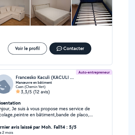
 contacter de préférence par téléphone ou sms
ur toute autre demande. Je peux me déplacer à
viron 25 km autour de Caen. Vous pouvez me régler
r CESU et autre.Cdt.
Voir le profil
Contacter
Auto-entrepreneur
Francesko Kaculi (KACULI FRANCESKO)
Manœuvre en bâtiment
Caen (Chemin Vert)
3,3/5
(12 avis)
ésentation
njour, Je suis à vous propose mes service de
icolage,peintre en bâtiment,bande de placo,
rreleur,et toute autre bricolage et dépannage je
ut éventuellement faire de la mécanique n'hésitez
nier avis laissé par Moh. Fall14 : 5/5
s à me contacter pour plus de question
 a 2 mois