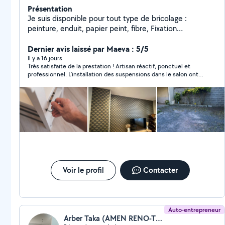
Présentation
Je suis disponible pour tout type de bricolage :
peinture, enduit, papier peint, fibre, Fixation
d'étagères, tringles montage de meuble démontage de
cuisine, démolition avant travaux pour cuisine ou salle
Dernier avis laissé par Maeva : 5/5
de bain entretien de jardin, tonte de pelouse..
Il y a 16 jours
Très satisfaite de la prestation ! Artisan réactif, ponctuel et
Changement de boîte aux lettres etc
professionnel. L’installation des suspensions dans le salon ont
été réalisée avec soin et le résultat est impeccable. Travail de
qualité, je recommande sans hésitation !
Voir le profil
Contacter
Auto-entrepreneur
Arber Taka (AMEN RENO-TRAV INTER-SURF ANCIEN NEUVE)