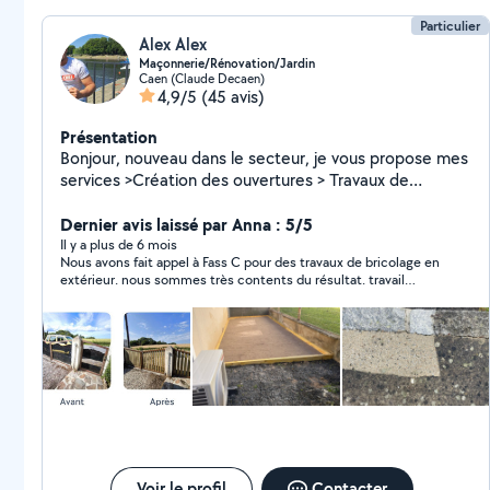
question n'hésitez pas à me contacter. Merci d'avance
Particulier
Alex Alex
Maçonnerie/Rénovation/Jardin
Caen (Claude Decaen)
4,9/5
(45 avis)
Présentation
Bonjour, nouveau dans le secteur, je vous propose mes
services >Création des ouvertures > Travaux de
peinture >Nettoyage des Vérandas Extérieur >Entretien
des Espaces Verts >Aménagement de Jardin N'hésitez
Dernier avis laissé par Anna : 5/5
pas à me contacter afin de pouvoir réaliser vos projets
Il y a plus de 6 mois
Nous avons fait appel à Fass C pour des travaux de bricolage en
ensemble .
extérieur. nous sommes très contents du résultat. travail
soigné, trouve des solutions lorsque tout ne se passe pas
comme prévu, sympathique et aime le travail bien fait.
Voir le profil
Contacter