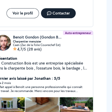
Voir le profil
Contacter
Auto-entrepreneur
Benoit Gondon (Gondon Benoit)
Charpentier menuisier
Caen (Zac de la Folie Couvrechef Est)
4,7/5
(28 avis)
ésentation
 Construction Bois est une entreprise spécialisée
s la charpente bois , l'ossature bois, le bardage , les
rasse bois et les menuiseries extérieures.
rnier avis laissé par Jonathan : 5/5
 a 2 mois
i fait appel à Benoît une personne professionnelle qui connaît
 travail. Je recommande. Merci encore pour les travaux
ectués.