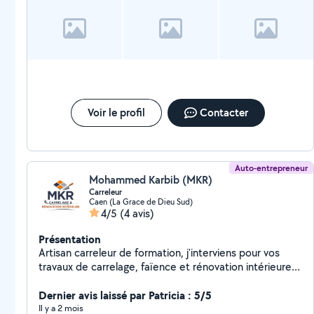
Toutefois je ne dispose pas de véhicule utilitaire pour
vous débarrasser de gros gravas Je me tiens à votre
disposition
Voir le profil
Contacter
Auto-entrepreneur
Mohammed Karbib (MKR)
Carreleur
Caen (La Grace de Dieu Sud)
4/5
(4 avis)
Présentation
Artisan carreleur de formation, j'interviens pour vos
travaux de carrelage, faïence et rénovation intérieure.
Travail propre, finitions soignées et devis clairs.
Prestations proposées : Pose de carrelage et faïence
Dernier avis laissé par Patricia : 5/5
(sols, murs, salle de bain, cuisine) Réparation ou
Il y a 2 mois