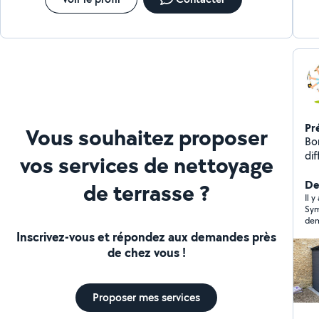
Pr
Vous souhaitez proposer
Bo
dif
vos services de nettoyage
travaux Montag
Ins
De
de terrasse ?
répa
Il y
Sym
sel
dem
débro
Inscrivez-vous et répondez aux demandes près
ramass
de chez vous !
Sér
de
efficaceme
Proposer mes services
rav