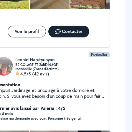
Voir le profil
Contacter
Particulier
Leonid Harutyunyan
BRICOLAGE ET JARDINAGE.
Mondeville (Zones d'Activite)
4,5/5
(42 avis)
ésentation
jour! Jardinage et bricolage à votre domicile et
din. Si vous avez besoin d'un coup de main pour faire
travaux, faire du bricolages, des petit améliorations
appartement, pose du vinyle en rouleau au sol,
nier avis laissé par Valeria : 4/5
ntage et démontage de meubles,instalation tringles
 a 5 mois
éalisé ma demande avec soin. Personne très gentil.
ideaux, d'etageres, luminaires. Entretien de jardin,
lle de haie ou d'arbustes,elagage des arbres, tonte
debroussaillage de jardin N'hésitez pas à