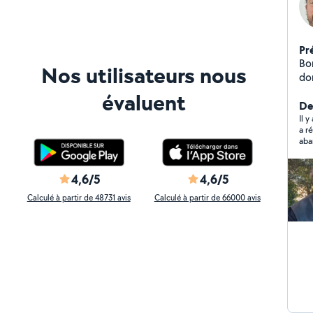
Pr
Bon
Nos utilisateurs nous
do
br
évaluent
di
Der
Il 
a r
ab
4,6/5
4,6/5
Calculé à partir de 48731 avis
Calculé à partir de 66000 avis