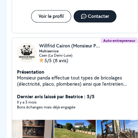
monsieur préfère laisser ses clients en vue… Travail ni fait ni à
peinture.....c'est très urgent....autour de Caen et
faire !!!
Hérouville Saint clair.......je me déplace en bus et
tram.......je suis disponible ..... merci de votre
Voir le profil
Contacter
compréhension.......merci Didier K..
Auto-entrepreneur
Willfrid Cairon (Monsieur Panda)
Multiservice
Caen (La Demi-Lune)
5/5
(8 avis)
Présentation
Monsieur panda effectue tout types de bricolages
(électricité, placo, plomberies) ainsi que l'entretien
extérieur de vos maisons.
Dernier avis laissé par Beatrice : 5/5
Il y a 3 mois
Bons échanges mais déjà engagée