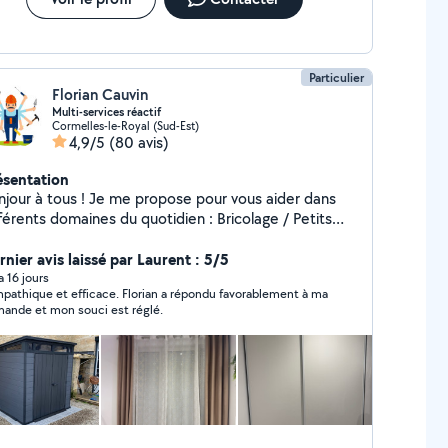
Particulier
Florian Cauvin
Multi-services réactif
Cormelles-le-Royal (Sud-Est)
4,9/5
(80 avis)
ésentation
njour à tous ! Je me propose pour vous aider dans
férents domaines du quotidien : Bricolage / Petits
e et démontage de meubles
tallation d'étagères, tringles, luminaires Petites
rnier avis laissé par Laurent : 5/5
rations et entretien de la maison Travaux divers
 a 16 jours
pathique et efficace. Florian a répondu favorablement à ma
on vos besoins Entretien des espaces verts Tonte,
ande et mon souci est réglé.
ussaillage, taille de haies Nettoyage extérieur,
age de feuilles Mise en forme de votre jardin
ieux, ponctuel et à l'écoute, je m'adapte à vos
mandes pour vous rendre service rapidement et
nt. N'hésitez pas à me contacter, je serai
i de vous aider.