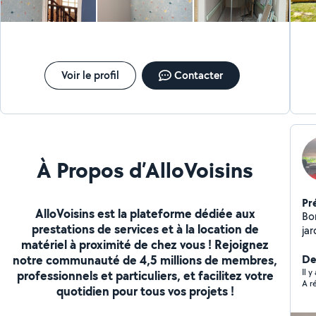
Voir le profil
Contacter
À Propos d’AlloVoisins
Pr
AlloVoisins est la plateforme dédiée aux
Bon
prestations de services et à la location de
jar
matériel à proximité de chez vous ! Rejoignez
de 
notre communauté de 4,5 millions de membres,
d'
Der
mo
Il y
professionnels et particuliers, et facilitez votre
A r
à r
quotidien pour tous vos projets !
tai
de pelouse, 