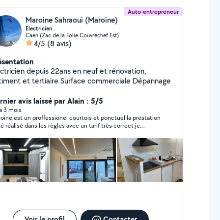
Auto-entrepreneur
Maroine Sahraoui (Maroine)
Electricien
Caen (Zac de la Folie Couvrechef Est)
4/5
(8 avis)
ésentation
ectricien depuis 22ans en neuf et rénovation,
bâtiment et tertiaire Surface commerciale Dépannage
nier avis laissé par Alain : 5/5
 a 3 mois
oine est un proffessionel courtois et ponctuel la prestation
té réalisé dans les règles avec un tarif très correct je
commande.
Voir le profil
Contacter