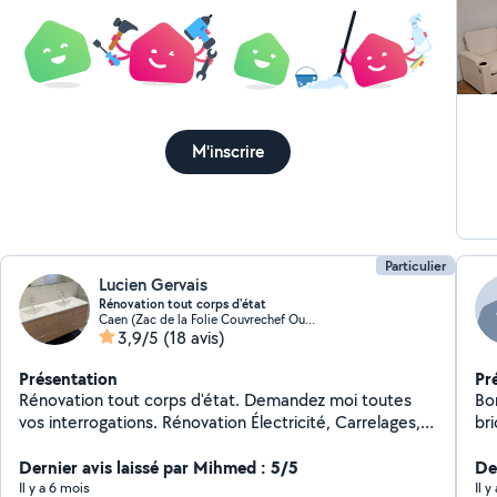
me
po
en
pa
M'inscrire
Particulier
Lucien Gervais
Rénovation tout corps d'état
Caen (Zac de la Folie Couvrechef Ouest)
3,9/5
(18 avis)
Présentation
Pr
Rénovation tout corps d'état. Demandez moi toutes
Bo
vos interrogations. Rénovation Électricité, Carrelages,
br
plomberies, placo, enduit, meubles, pierres,etc Je suis
Ca
équipé, disponible, travail de propre et de qualité.
Dernier avis laissé par Mihmed : 5/5
pe
Der
pa
Il y a 6 mois
Il y