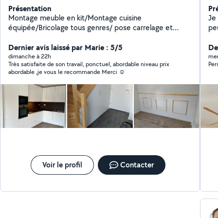
Présentation
Pr
Montage meuble en kit/Montage cuisine
Je
équipée/Bricolage tous genres/ pose carrelage et
peu
parquet/aide à domicile/travaux de BA 13/enduit
ge
peinture/électricité.
Dernier avis laissé par Marie : 5/5
Der
dimanche à 22h
mer
Très satisfaite de son travail, ponctuel, abordable niveau prix
Per
abordable ,je vous le recommande Merci ☺️
Voir le profil
Contacter