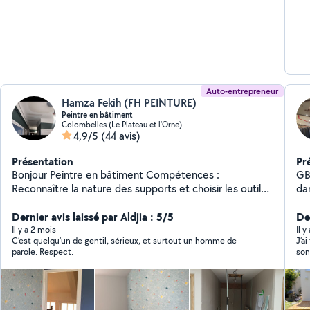
Auto-entrepreneur
Hamza Fekih (FH PEINTURE)
Peintre en bâtiment
Colombelles (Le Plateau et l'Orne)
4,9/5
(44 avis)
Présentation
Pr
Bonjour Peintre en bâtiment Compétences :
GB
Reconnaître la nature des supports et choisir les outils
dan
adaptés Préparer les supports (poncer, gratter,
ter
lessiver, enduire) Choisir et utiliser les produits de
Dernier avis laissé par Aldjia : 5/5
De
préparation, de finition et les conditions d'application
Il y a 2 mois
Il y
C’est quelqu’un de gentil, sérieux, et surtout un homme de
J’a
Appliquer les produits (peinture, vernis, crépi) Poser
parole. Respect.
son
des revêtements muraux : papier peint, toile de verre,
eff
Nettoyage des chantiers Hésitez pas à me contacter
pour réaliser votre travaux Cordialement