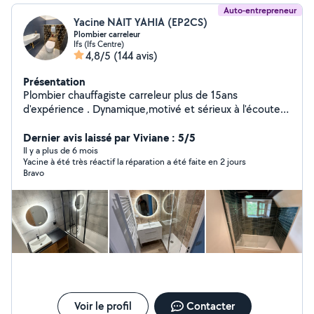
Auto-entrepreneur
Yacine NAIT YAHIA (EP2CS)
Plombier carreleur
Ifs (Ifs Centre)
4,8/5
(144 avis)
Présentation
Plombier chauffagiste carreleur plus de 15ans
d'expérience . Dynamique,motivé et sérieux à l'écoute
de la clientèles pour leurs projet de,renovations,conseils
et orientations en fonctions de leurs budget, avec une
Dernier avis laissé par Viviane : 5/5
finitions haute gamme. Un travail de qualité pour des
Il y a plus de 6 mois
Yacine à été très réactif la réparation a été faite en 2 jours
clients satisfait Pour toute demande en direct Ep2cs sur
Bravo
Google Ou numéro tel O643549O49
Voir le profil
Contacter