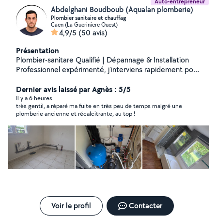
Auto-entrepreneur
Abdelghani Boudboub (Aqualan plomberie)
Plombier sanitaire et chauffag
Caen (La Gueriniere Ouest)
4,9/5
(50 avis)
Présentation
Plombier-sanitare Qualifié | Dépannage & Installation
Professionnel expérimenté, j'interviens rapidement pour
tous vos problèmes de plomberie et chauffage.
Services : Dépannage urgent (fuites, débouchage).
Dernier avis laissé par Agnès : 5/5
Installation/Remplacement de sanitaires (WC, douches,
Il y a 6 heures
très gentil, a réparé ma fuite en très peu de temps malgré une
robinetterie). Maintenance et réparation des ballon
plomberie ancienne et récalcitrante, au top !
d'eau chaude Travail soigné et devis transparent avant
toute intervention. Contactez-moi pour un service fiable
Voir le profil
Contacter