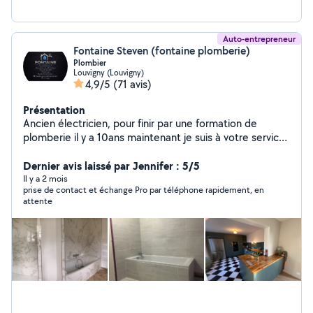
Auto-entrepreneur
Fontaine Steven (fontaine plomberie)
Plombier
Louvigny (Louvigny)
4,9/5
(71 avis)
Présentation
Ancien électricien, pour finir par une formation de
plomberie il y a 10ans maintenant je suis à votre services
dans beaucoup de domaines. J'ai d'ailleurs rénové moi
même ma maison.
Dernier avis laissé par Jennifer : 5/5
Il y a 2 mois
prise de contact et échange Pro par téléphone rapidement, en
attente