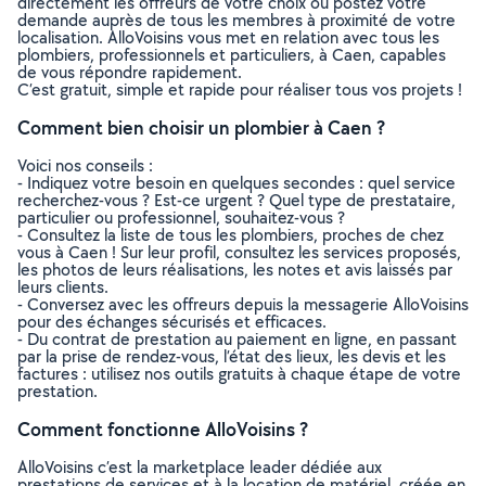
directement les offreurs de votre choix ou postez votre
demande auprès de tous les membres à proximité de votre
localisation. AlloVoisins vous met en relation avec tous les
plombiers, professionnels et particuliers, à Caen, capables
de vous répondre rapidement.
C’est gratuit, simple et rapide pour réaliser tous vos projets !
Comment bien choisir un plombier à Caen ?
Voici nos conseils :
- Indiquez votre besoin en quelques secondes : quel service
recherchez-vous ? Est-ce urgent ? Quel type de prestataire,
particulier ou professionnel, souhaitez-vous ?
- Consultez la liste de tous les plombiers, proches de chez
vous à Caen ! Sur leur profil, consultez les services proposés,
les photos de leurs réalisations, les notes et avis laissés par
leurs clients.
- Conversez avec les offreurs depuis la messagerie AlloVoisins
pour des échanges sécurisés et efficaces.
- Du contrat de prestation au paiement en ligne, en passant
par la prise de rendez-vous, l’état des lieux, les devis et les
factures : utilisez nos outils gratuits à chaque étape de votre
prestation.
Comment fonctionne AlloVoisins ?
AlloVoisins c’est la marketplace leader dédiée aux
prestations de services et à la location de matériel, créée en