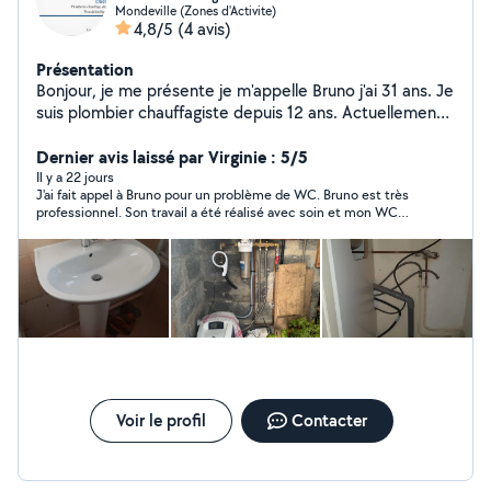
Mondeville (Zones d'Activite)
4,8/5
(4 avis)
Présentation
Bonjour, je me présente je m'appelle Bruno j'ai 31 ans. Je
suis plombier chauffagiste depuis 12 ans. Actuellement
en création d'auto entreprise spécialisée dans les
dépannages chaudière les entretiens ainsi que les
Dernier avis laissé par Virginie : 5/5
dépannages plomberie débouchage.
Il y a 22 jours
J'ai fait appel à Bruno pour un problème de WC. Bruno est très
professionnel. Son travail a été réalisé avec soin et mon WC
est réparé. Il nous a donné des conseils qu'il n'était pas obligé
de faire. Je le recommande sans hésiter pour son sérieux et la
qualité de son travail. Merci encore. Virginie & Tony
Voir le profil
Contacter