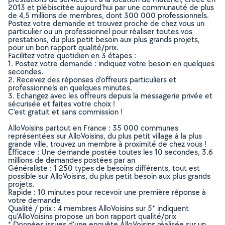
2013 et plébiscitée aujourd’hui par une communauté de plus
de 4,5 millions de membres, dont 300 000 professionnels.
Postez votre demande et trouvez proche de chez vous un
particulier ou un professionnel pour réaliser toutes vos
prestations, du plus petit besoin aux plus grands projets,
pour un bon rapport qualité/prix.
Facilitez votre quotidien en 3 étapes :
1. Postez votre demande : indiquez votre besoin en quelques
secondes.
2. Recevez des réponses d’offreurs particuliers et
professionnels en quelques minutes.
3. Echangez avec les offreurs depuis la messagerie privée et
sécurisée et faites votre choix !
C’est gratuit et sans commission !
AlloVoisins partout en France : 35 000 communes
représentées sur AlloVoisins, du plus petit village à la plus
grande ville, trouvez un membre à proximité de chez vous !
Efficace : Une demande postée toutes les 10 secondes, 3.6
millions de demandes postées par an
Généraliste : 1 250 types de besoins différents, tout est
possible sur AlloVoisins, du plus petit besoin aux plus grands
projets.
Rapide : 10 minutes pour recevoir une première réponse à
votre demande
Qualité / prix : 4 membres AlloVoisins sur 5* indiquent
qu’AlloVoisins propose un bon rapport qualité/prix
* Données issues d’une enquête AlloVoisins réalisée sur un