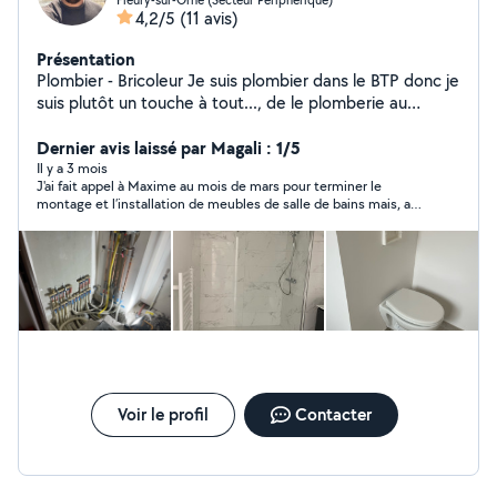
4,2/5
(11 avis)
Présentation
Plombier - Bricoleur Je suis plombier dans le BTP donc je
suis plutôt un touche à tout..., de le plomberie au
bricolage divers et varié en passant par la manutention,
etc J'ai également un une licence en droit, une licence
Dernier avis laissé par Magali : 1/5
en économie et un master en droit pénal des affaires
Il y a 3 mois
J'ai fait appel à Maxime au mois de mars pour terminer le
(oui sacrée reconversion.. :)) donc je peux également
montage et l’installation de meubles de salle de bains mais, au
être utile pour de l'aide aux devoirs. Je travaille de
final, nous n’avons pas été satisfaits de sa prestation.
manière rigoureuse et soignée, j'aime le travail bien fait
et le contact client :)
Voir le profil
Contacter