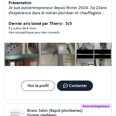
Présentation
Je suis autoentrepreneur depuis février 2024. J'ai 22ans
d'expérience dans le métier plombier et chauffagiste
spécialisé dans la salle de bain, ainsi que les chaudière
gaz condensation pour l'installation. J'ai acquis une
Dernier avis laissé par Thierry : 5/5
expérience sur la rénovation intérieur, carrelage,
Il y a plus de 6 mois
très sympathique pour des conseils
faïence, placoplâtre, chape. J'aimerais vous
accompagner pour vos projets, vous conseiller et
finaliser. Chaque signature de contrat aura la garantie
de 2 ans .
Voir le profil
Contacter
Auto-entrepreneur
Bruno Jahin (Rapid plomberies)
Plombier chauffagiste