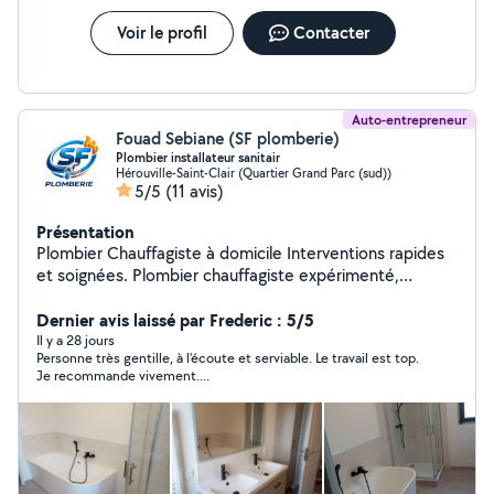
Voir le profil
Contacter
Auto-entrepreneur
Fouad Sebiane (SF plomberie)
Plombier installateur sanitair
Hérouville-Saint-Clair (Quartier Grand Parc (sud))
5/5
(11 avis)
Présentation
Plombier Chauffagiste à domicile Interventions rapides
et soignées. Plombier chauffagiste expérimenté,
j'interviens directement à votre domicile pour tous vos
travaux de plomberie et chauffage. Prestations
Dernier avis laissé par Frederic : 5/5
proposées : Réparation de fuites, remplacement de
Il y a 28 jours
Personne très gentille, à l'écoute et serviable. Le travail est top.
robinets, WC, joints , ect Remplacement de radiateurs,
Je recommande vivement....
chauffe-eau, ballon d'eau chaude , pompe a chaleur
Installation et remplacement d'équipements sanitaires
et de chauffages Dépannage et conseils personnalisés
Engagements : Travail propre et rigoureux Devis gratuit
Réactivité et ponctualité Respect des normes et de