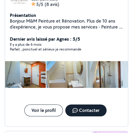
5/5
(8 avis)
Présentation
Bonjour M&M Peinture et Rénovation. Plus de 10 ans
d'expérience, je vous propose mes services - Peinture -
Parquet - Placo - Carrelage - Plomberie - Électricité -
Salle de bain de A à Z - Devis Gratuit Travail de qualité
Dernier avis laissé par Agnes : 5/5
et professionnel N'hexsite pas à me contacter pour
Il y a plus de 6 mois
Parfait , ponctuel et sérieux je recommande
toute information complémentaire je reste à votre
disposition Cordialement
Voir le profil
Contacter