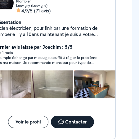
Plombier
Louvigny (Louvigny)
4,9/5
(71 avis)
ésentation
ien électricien, pour finir par une formation de
rie il y a 10ans maintenant je suis à votre
rvices dans beaucoup de domaines. J'ai d'ailleurs
nové moi même ma maison.
rnier avis laissé par Joachim : 5/5
 a 1 mois
simple échange par message a suffit à régler le problème
s ma maison. Je recommande monsieur pour type de
blème sur la plomberie
Voir le profil
Contacter