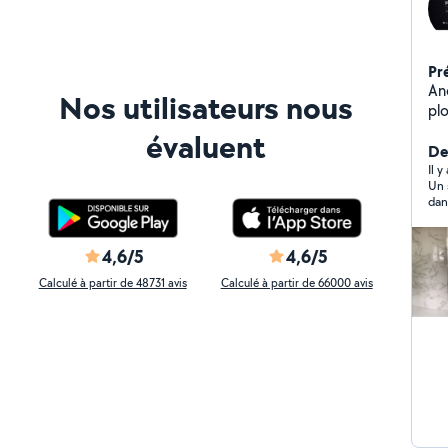
Pr
Anc
Nos utilisateurs nous
plombe
se
évaluent
ré
De
Il y
Un 
dan
pro
4,6/5
4,6/5
Calculé à partir de 48731 avis
Calculé à partir de 66000 avis