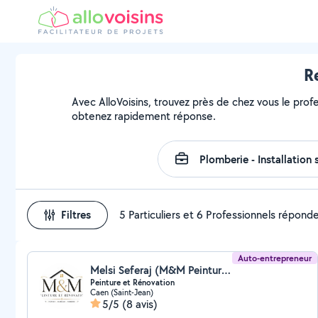
R
Avec AlloVoisins, trouvez près de chez vous le prof
obtenez rapidement réponse.
Filtres
5 Particuliers et 6 Professionnels répond
Auto-entrepreneur
Melsi Seferaj (M&M Peinture et Renovation)
Peinture et Rénovation
Caen (Saint-Jean)
5/5
(8 avis)