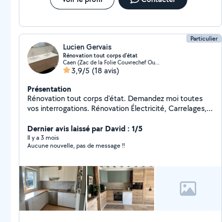
Particulier
Lucien Gervais
Rénovation tout corps d'état
Caen (Zac de la Folie Couvrechef Ouest)
3,9/5
(18 avis)
Présentation
Rénovation tout corps d'état. Demandez moi toutes
vos interrogations. Rénovation Électricité, Carrelages,
plomberies, placo, enduit, meubles, pierres,etc Je suis
équipé, disponible, travail de propre et de qualité.
Dernier avis laissé par David : 1/5
Il y a 3 mois
Aucune nouvelle, pas de message !!