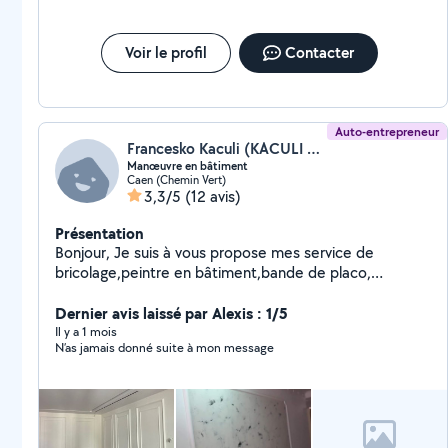
Voir le profil
Contacter
Auto-entrepreneur
Francesko Kaculi (KACULI FRANCESKO)
Manœuvre en bâtiment
Caen (Chemin Vert)
3,3/5
(12 avis)
Présentation
Bonjour, Je suis à vous propose mes service de
bricolage,peintre en bâtiment,bande de placo,
Carreleur,et toute autre bricolage et dépannage je
peut éventuellement faire de la mécanique n'hésitez
Dernier avis laissé par Alexis : 1/5
pas à me contacter pour plus de question
Il y a 1 mois
N’as jamais donné suite à mon message