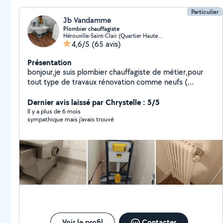
Particulier
Jb Vandamme
Plombier chauffagiste
Hérouville-Saint-Clair (Quartier Haute Folie et Centre Ville)
4,6/5
(65 avis)
Présentation
bonjour,je suis plombier chauffagiste de métier,pour
tout type de travaux rénovation comme neufs (
sanitaire, chauffage, faïence,montage de meuble )au
prix resonable et merci à tous.
Dernier avis laissé par Chrystelle : 5/5
Il y a plus de 6 mois
sympathique mais j'avais trouvé
Voir le profil
Contacter