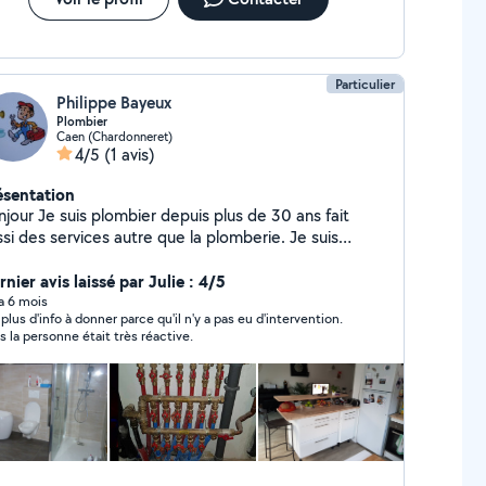
Particulier
Philippe Bayeux
Plombier
Caen (Chardonneret)
4/5
(1 avis)
ésentation
jour Je suis plombier depuis plus de 30 ans fait
si des services autre que la plomberie. Je suis
iculeux, aime le travail bien fait. un renseignement
 coute rien à bientot
nier avis laissé par Julie : 4/5
 a 6 mois
 plus d'info à donner parce qu'il n'y a pas eu d'intervention.
s la personne était très réactive.