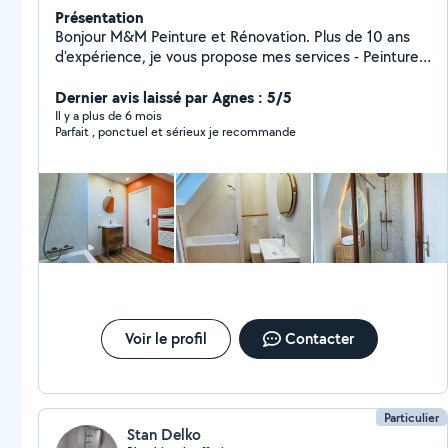
Présentation
Bonjour M&M Peinture et Rénovation. Plus de 10 ans
d'expérience, je vous propose mes services - Peinture -
Parquet - Placo - Carrelage - Plomberie - Électricité -
Salle de bain de A à Z - Devis Gratuit Travail de qualité
Dernier avis laissé par Agnes : 5/5
et professionnel N'hexsite pas à me contacter pour
Il y a plus de 6 mois
Parfait , ponctuel et sérieux je recommande
toute information complémentaire je reste à votre
disposition Cordialement
Voir le profil
Contacter
Particulier
Stan Delko