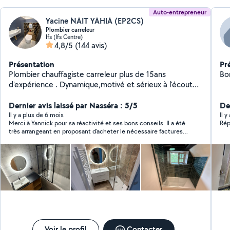
Auto-entrepreneur
Yacine NAIT YAHIA (EP2CS)
Plombier carreleur
Ifs (Ifs Centre)
4,8/5
(144 avis)
Présentation
Pr
Plombier chauffagiste carreleur plus de 15ans
d'expérience . Dynamique,motivé et sérieux à l'écoute
de la clientèles pour leurs projet
de,renovations,conseils et orientations en fonctions de
Dernier avis laissé par Nasséra : 5/5
De
leurs budget, avec une finitions haute gamme. Un
Il y a plus de 6 mois
Il y
Merci à Yannick pour sa réactivité et ses bons conseils. Il a été
Rép
travail de qualité pour des clients satisfait Pour toute
très arrangeant en proposant d’acheter le nécessaire factures à
demande en direct Ep2cs sur Google Ou numéro tel
l’appui et possède tout le matériel nécessaire pour effectuer
O643549O49
les travaux. Je recommande complètement Yannick !
Voir le profil
Contacter