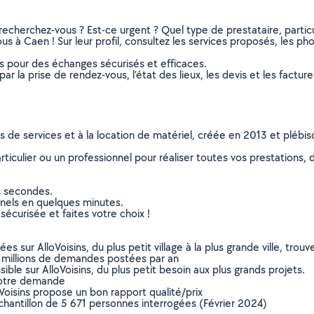
recherchez-vous ? Est-ce urgent ? Quel type de prestataire, particu
s à Caen ! Sur leur profil, consultez les services proposés, les phot
ns pour des échanges sécurisés et efficaces.
r la prise de rendez-vous, l’état des lieux, les devis et les facture
ns de services et à la location de matériel, créée en 2013 et plébi
culier ou un professionnel pour réaliser toutes vos prestations, d
s secondes.
nnels en quelques minutes.
sécurisée et faites votre choix !
sur AlloVoisins, du plus petit village à la plus grande ville, tro
 millions de demandes postées par an
ible sur AlloVoisins, du plus petit besoin aux plus grands projets.
votre demande
oVoisins propose un bon rapport qualité/prix
chantillon de 5 671 personnes interrogées (Février 2024)