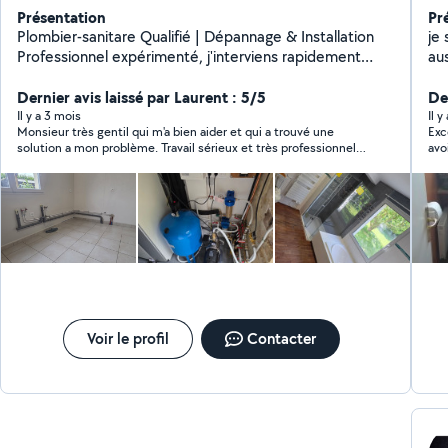
Présentation
Pr
Plombier-sanitare Qualifié | Dépannage & Installation
je suis plombier chauffa
Professionnel expérimenté, j'interviens rapidement
aus
pour tous vos problèmes de plomberie et chauffage.
Services : Dépannage urgent (fuites, débouchage).
Dernier avis laissé par Laurent : 5/5
De
Installation/Remplacement de sanitaires (WC,
Il y a 3 mois
Il 
Monsieur très gentil qui m'a bien aider et qui a trouvé une
Exc
douches, robinetterie). Maintenance et réparation des
solution a mon problème. Travail sérieux et très professionnel.
avo
ballon d'eau chaude Travail soigné et devis transparent
Je recommande cette.personne et j'hésiterai pas a refaire
est
avant toute intervention. Contactez-moi pour un
appel a lui. Merci
pro
service fiable
pro
Voir le profil
Contacter