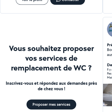
Pr
Vous souhaitez proposer
Bon
aus
vos services de
mét
ne
Der
remplacement de WC ?
Il y
Pas
Mai
Inscrivez-vous et répondez aux demandes près
de chez vous !
Proposer mes services