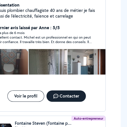
ésentation
giste 40 ans de métier je fais
si de l'électricité, faïence et carrelage
rnier avis laissé par Anne : 5/5
y a plus de 6 mois
ellent contact. Michel est un professionnel en qui on peut
ir confiance. Il travaille très bien. Et donne des conseils. Il
 venu pour le changement d'un WC, et a regardé aussi un
blème de lavabo. Je recommande Michel pour son
fessionnalisme et sa dismonibilité
Voir le profil
Contacter
Auto-entrepreneur
Fontaine Steven (fontaine plomberie)