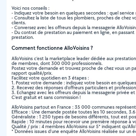
Voici nos conseils :
- Indiquez votre besoin en quelques secondes : quel service 
- Consultez la liste de tous les plombiers, proches de chez vou
clients.
- Conversez avec les offreurs depuis la messagerie AlloVoisi
- Du contrat de prestation au paiement en ligne, en passant pa
prestation.
Comment fonctionne AlloVoisins ?
AlloVoisins c’est la marketplace leader dédiée aux prestatio
de membres, dont 300 000 professionnels.
Postez votre demande et trouvez proche de chez vous un parti
rapport qualité/prix.
Facilitez votre quotidien en 3 étapes :
1. Postez votre demande : indiquez votre besoin en quelque
2. Recevez des réponses d’offreurs particuliers et professio
3. Echangez avec les offreurs depuis la messagerie privée et 
C’est gratuit et sans commission !
AlloVoisins partout en France : 35 000 communes représentées 
Efficace : Une demande postée toutes les 10 secondes, 3.6
Généraliste : 1 250 types de besoins différents, tout est poss
Rapide : 10 minutes pour recevoir une première réponse à 
Qualité / prix : 4 membres AlloVoisins sur 5* indiquent qu’All
* Données issues d’une enquête AlloVoisins réalisée sur un é