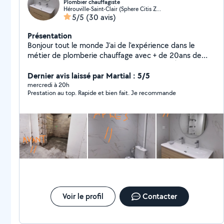
Plombier chauffagiste
Hérouville-Saint-Clair (Sphere Citis Za Boislebisey Lycee Artisa)
5/5
(30 avis)
Présentation
Bonjour tout le monde J'ai de l'expérience dans le
métier de plomberie chauffage avec + de 20ans de
connaissance.. Rénovation salle de bain de À à Z...
Remplacement BEC, LAVABO, BAIGNOIRE, WC...... etc
Dernier avis laissé par Martial : 5/5
Remplacement chaudière et radiateur, nettoyage,
mercredi à 20h
Prestation au top. Rapide et bien fait. Je recommande
débouchage.... Etc Dès questions.. N'hésitez pas à me
contacter (:
Voir le profil
Contacter