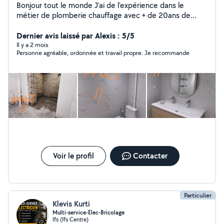
Bonjour tout le monde J'ai de l'expérience dans le
métier de plomberie chauffage avec + de 20ans de
connaissance.. Rénovation salle de bain de À à Z...
Remplacement BEC, LAVABO, BAIGNOIRE, WC...... etc
Dernier avis laissé par Alexis : 5/5
Remplacement chaudière et radiateur, nettoyage,
Il y a 2 mois
Personne agréable, ordonnée et travail propre. Je recommande
débouchage.... Etc Dès questions.. N'hésitez pas à me
contacter (:
Voir le profil
Contacter
Particulier
Klevis Kurti
Multi-service-Elec-Bricolage
Ifs (Ifs Centre)