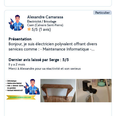
Particulier
Alexandre Camarasa
Électricité / Bricolage
Caen (Calvaire Saint-Pierre)
5/5
(1 avis)
Présentation
Bonjour, je suis électricien polyvalent offrant divers
services comme : - Maintenance Informatique -
Assistant administratif - Peinture - Plomberie - Montage
de meuble Je travaille en contrat de chèque emploi
Dernier avis laissé par Serge : 5/5
service auprès de particuliers depuis plusieurs années.
Il y a 2 mois
Merci à Alexandre pour sa réactivité et son serieux
Réduction sur les impôts à clé pour l'employeur
particuliers. Me contacter pour plus de renseignements.