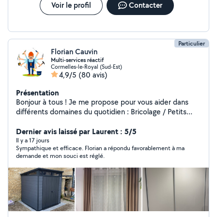
Voir le profil
Contacter
Particulier
Florian Cauvin
Multi-services réactif
Cormelles-le-Royal (Sud-Est)
4,9/5
(80 avis)
Présentation
Bonjour à tous ! Je me propose pour vous aider dans
différents domaines du quotidien : Bricolage / Petits
travaux Montage et démontage de meubles Installation
d'étagères, tringles, luminaires Petites réparations et
Dernier avis laissé par Laurent : 5/5
entretien de la maison Travaux divers selon vos besoins
Il y a 17 jours
Sympathique et efficace. Florian a répondu favorablement à ma
Entretien des espaces verts Tonte, débroussaillage,
demande et mon souci est réglé.
taille de haies Nettoyage extérieur, ramassage de
feuilles Mise en forme de votre jardin Sérieux, ponctuel
et à l'écoute, je m'adapte à vos demandes pour vous
rendre service rapidement et efficacement. N'hésitez
pas à me contacter, je serai ravi de vous aider.