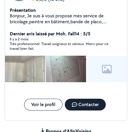
Présentation
Bonjour, Je suis à vous propose mes service de
bricolage,peintre en bâtiment,bande de placo,
Carreleur,et toute autre bricolage et dépannage je peut
éventuellement faire de la mécanique n'hésitez pas à
Dernier avis laissé par Moh. Fall14 : 5/5
me contacter pour plus de question
Il y a 2 mois
Très professionnel. Travail soigneux et sérieux. Merci pour ce
travail bien fait.
Voir le profil
Contacter
À Propos d’AlloVoisins