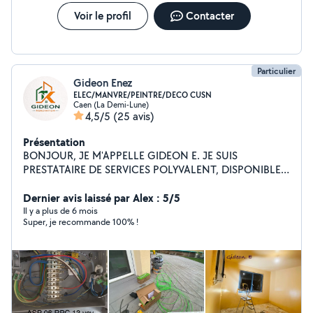
Voir le profil
Contacter
Particulier
Gideon Enez
ELEC/MANVRE/PEINTRE/DECO CUSN
Caen (La Demi-Lune)
4,5/5
(25 avis)
Présentation
BONJOUR, JE M'APPELLE GIDEON E. JE SUIS
PRESTATAIRE DE SERVICES POLYVALENT, DISPONIBLE
POUR TOUS TYPES DE TRAVAUX, NOTAMMENT :
ÉLECTRICITÉ PEINTURE INTÉRIEURE / EXTÉRIEURE
Dernier avis laissé par Alex : 5/5
MONTAGE DE MEUBLES RÉNOVATION ET RELOOKING
Il y a plus de 6 mois
Super, je recommande 100% !
DE CUISINE (DE A À Z) CONTACT : GIDJAMES1GMAIl
SERVICES EN ÉLECTRICITÉ, SÉCURITÉ ET PROTECTION
INCENDIE COURANT FORT ET COURANT FAIBLE
INSTALLATION DE CAMÉRAS DE SURVEILLANCE
INSTALLATION DE SYSTÈMES DE SÉCURITÉ
INSTALLATION DE VISIOPHONES INTERPHONES
SERVICES DE PEINTURE ET FINITIONS PEINTURE