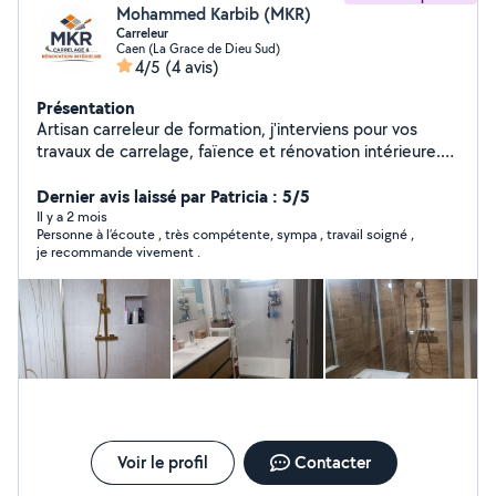
Mohammed Karbib (MKR)
Carreleur
Caen (La Grace de Dieu Sud)
4/5
(4 avis)
Présentation
Artisan carreleur de formation, j'interviens pour vos
travaux de carrelage, faïence et rénovation intérieure.
Travail propre, finitions soignées et devis clairs.
Prestations proposées : Pose de carrelage et faïence
Dernier avis laissé par Patricia : 5/5
(sols, murs, salle de bain, cuisine) Réparation ou
Il y a 2 mois
Personne à l’écoute , très compétente, sympa , travail soigné ,
remplacement de carreaux Petits travaux de rénovation
je recommande vivement .
intérieure Dépannage plomberie : fuites, débouchage,
robinetterie, siphon, joints, lavabo, douche, ballon d'eau
chaude Travail sérieux et soigné Déplacement rapide
sur Caen et alentours Tarifs selon prestation devis
gratuit. Intervention possible en urgence selon
disponibilité
Voir le profil
Contacter