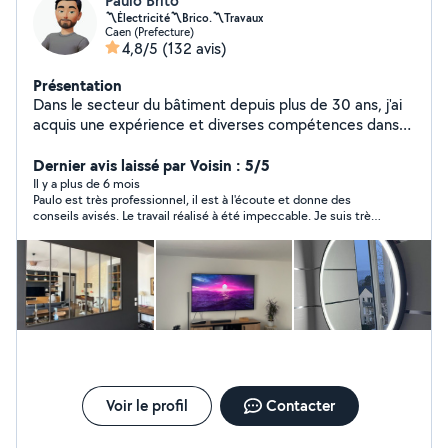
Paulo Brito
〽️Électricité〽️Brico.〽️Travaux
Caen (Prefecture)
4,8/5
(132 avis)
Présentation
Dans le secteur du bâtiment depuis plus de 30 ans, j'ai
acquis une expérience et diverses compétences dans
différents corps d'état. Tous travaux électriques (
électricien de métier ) petits travaux de plomberie
Dernier avis laissé par Voisin : 5/5
peinture Fixer des éléments sur un mur Poser du placo
Il y a plus de 6 mois
Paulo est très professionnel, il est à l'écoute et donne des
Découpe / installation plan de travail, montage cuisine
conseils avisés. Le travail réalisé à été impeccable. Je suis très
complète,salle de bain Installation électroménager,
satisfait.
montage de meuble Pose carrelage, faïence, parquet
Pose lustres, radiateurs, miroirs, tableaux, étagères,
tringles.. Travaux de maçonnerie , pose claustra clôture..
Liste non exhaustive, n'hésitez pas à me contacter pour
toutes autres demandes Je vous propose mes services
afin de satisfaire vos besoins N'hésitez pas à parcourir
les avis , ainsi que certaines photos de mes réalisations.
Au plaisir ! . Electricien à caen Mise aux normes Mise en
conformité Rénovation électrique Remplacement
Voir le profil
Contacter
tableau électrique Dépannage électrique Bricolage caen
Bricoleur caen Petits travaux caen Montage de meuble