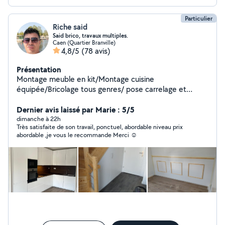
caen
Particulier
Riche said
Said brico, travaux multiples.
Caen (Quartier Branville)
4,8/5
(78 avis)
Présentation
Montage meuble en kit/Montage cuisine
équipée/Bricolage tous genres/ pose carrelage et
parquet/aide à domicile/travaux de BA 13/enduit
peinture/électricité.
Dernier avis laissé par Marie : 5/5
dimanche à 22h
Très satisfaite de son travail, ponctuel, abordable niveau prix
abordable ,je vous le recommande Merci ☺️