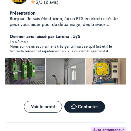
3/5
(2 avis)
Présentation
Bonjour, Je suis électricien, j'ai un BTS en électricité. Je
peux vous aider pour du dépannage, des travaux
électriques et du bricolage. Je fais par exemple : prises,
tableaux électriques, petites installations ou
Dernier avis laissé par Lorena : 5/5
réparations. N'hésitez pas à me contacter si besoin.
Il y a 2 mois
Monsieur klevis est vraiment très gentil il sait se qu’il fait et il le
Merci
fait parfaitement et rapidement en plus du déménagement il
m’a réparé ma four qui ne marchait plus et sans un supplément
dans le prix. Merci à lui pour tout et je le recontacterai si j’ai
encore besoin. Je le remercie pour tout ce qu’il a fait.
Voir le profil
Contacter
Auto-entrepreneur