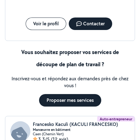
INTÉRIEURE ET EXTÉRIEURE PRÉPARATION DES
SUPPORTS (REBouchAGE, ENDUIT, PONÇAGE)
PEINTURE MURS, PLAFONDS, BOISERIES RÉNOVATION
DE CUISINE (MURS, MEUBLES, FINITIONS) FINITIONS
Voir le profil
Contacter
SOIGNÉES ET TRAVAIL PROPRE TRAVAIL SÉRIEUX,
SOIGNÉ ET RESPECT DES DÉLAIS. DEVIS CLAIR ET
ADAPTÉ À VOS BESOINS. N'HÉSITEZ PAS À ME
CONTACTER POUR PLUS D'INFORMATIONS
Vous souhaitez proposer vos services de
découpe de plan de travail ?
Inscrivez-vous et répondez aux demandes près de chez
vous !
Proposer mes services
Auto-entrepreneur
Francesko Kaculi (KACULI FRANCESKO)
Manœuvre en bâtiment
Caen (Chemin Vert)
3,3/5
(12 avis)