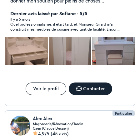
donner mon soutien pour pleins de choses
bricolage,mécanique et autre à petit prix location de
diable et de nettoyeur haute pression.
Dernier avis laissé par Sofiane : 5/5
Il y a 5 mois
Quel professionnalisme, il était tard, et Monsieur Girard m’a
construit mes meubles de cuisine avec tant de facilité. Encore
merci infiniment ! Je recommande à 100%.
Voir le profil
Contacter
Particulier
Alex Alex
Maçonnerie/Rénovation/Jardin
Caen (Claude Decaen)
4,9/5
(45 avis)