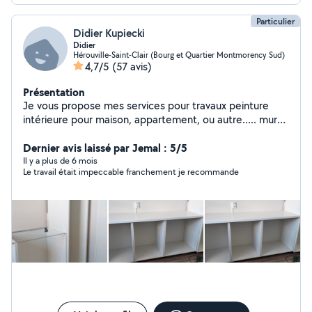
Particulier
Didier Kupiecki
Didier
Hérouville-Saint-Clair (Bourg et Quartier Montmorency Sud)
4,7/5
(57 avis)
Présentation
Je vous propose mes services pour travaux peinture
intérieure pour maison, appartement, ou autre..... mur
de couleur....pose de parquet clipsable..... Lino....
distance Max 40 kms.... autour de Caen.... Hérouville
Dernier avis laissé par Jemal : 5/5
Saint clair..... contact via l'application.... tél..... SMS........
Il y a plus de 6 mois
Le travail était impeccable franchement je recommande
Didier K.... cherche gros travaux de peinture
intérieure..... tarif selon le travail à effectuer...... merci...
Didier K.... vous pouvez m'envoyer des photos.., merci....
je vous propose aussi mon aide de la cuisine, préparer
des repas....... je vous propose aussi de faire le lavage
de Sol, parquet stratifié, Lino, carrelage..... j'ai un
aspirateur laveur...... autour de Caen et Hérouville Saint
clair..... J'ai besoin de trouver des chantiers de
peinture.....c'est très urgent....autour de Caen et
Hérouville Saint clair.......je me déplace en bus et