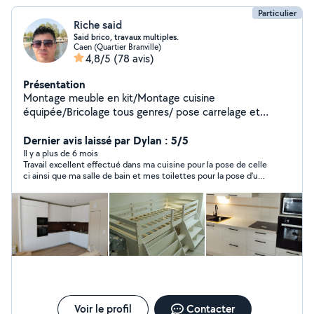
Particulier
Riche said
Said brico, travaux multiples.
Caen (Quartier Branville)
4,8/5
(78 avis)
Présentation
Montage meuble en kit/Montage cuisine
équipée/Bricolage tous genres/ pose carrelage et
parquet/aide à domicile/travaux de BA 13/enduit
peinture/électricité.
Dernier avis laissé par Dylan : 5/5
Il y a plus de 6 mois
Travail excellent effectué dans ma cuisine pour la pose de celle
ci ainsi que ma salle de bain et mes toilettes pour la pose d'un
sol. Je recommande fortement en plus de cela c'est un
monsieur très agréable.
Voir le profil
Contacter