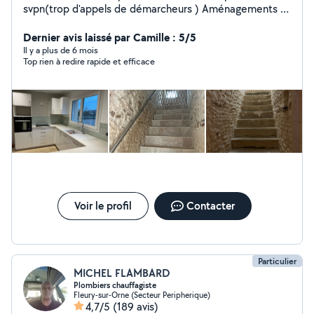
svpn(trop d'appels de démarcheurs ) Aménagements et
décoration, intérieur et extérieur. Rénovation Électricité,
Carrelages, faïences, plomberies, cloisons placo, enduit,
Dernier avis laissé par Camille : 5/5
peintures, montage meubles cuisines/dressing , sol
Il y a plus de 6 mois
Top rien à redire rapide et efficace
parquet bois ou melaminé, ponçage, vitrification,
vernissage, Je suis équipé, disponible, travail très propre
et de qualité. Rénovation murs en pierres, jointements
murs pierres, piquage murs pierres contre rremontées
capillaires.
Voir le profil
Contacter
Particulier
MICHEL FLAMBARD
Plombiers chauffagiste
Fleury-sur-Orne (Secteur Peripherique)
4,7/5
(189 avis)