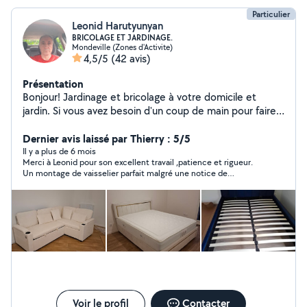
Particulier
Leonid Harutyunyan
BRICOLAGE ET JARDINAGE.
Mondeville (Zones d'Activite)
4,5/5
(42 avis)
Présentation
Bonjour! Jardinage et bricolage à votre domicile et
jardin. Si vous avez besoin d'un coup de main pour faire
de travaux, faire du bricolages, des petit améliorations
d'appartement, pose du vinyle en rouleau au sol,
Dernier avis laissé par Thierry : 5/5
montage et démontage de meubles,instalation tringles
Il y a plus de 6 mois
Merci à Leonid pour son excellent travail ,patience et rigueur.
à rideaux, d'etageres, luminaires. Entretien de jardin,
Un montage de vaisselier parfait malgré une notice de
taille de haie ou d'arbustes,elagage des arbres, tonte de
montage incomplète.. je recommande fortement.
pelouse, debroussaillage de jardin N'hésitez pas à me
contacter de préférence par téléphone ou sms pour
toute autre demande. Je peux me déplacer à environ
25 km autour de Caen. Vous pouvez me régler par CESU
et autre.Cdt.
Voir le profil
Contacter