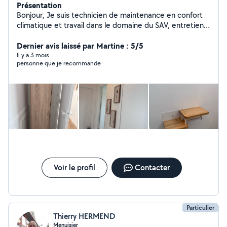
Présentation
Bonjour, Je suis technicien de maintenance en confort
climatique et travail dans le domaine du SAV, entretien
et dépannage de chaudières. Je suis titulaire d'un bac
pro en maintenance, Je peux être polyvalent sur des
Dernier avis laissé par Martine : 5/5
petits bricolages, nettoyages, et aménagement.
Il y a 3 mois
personne que je recommande
N'hésitez pas a me contacter
Voir le profil
Contacter
Particulier
Thierry HERMEND
Menuisier