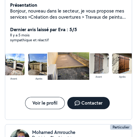
Présentation
Bonjour, nouveau dans le secteur, je vous propose mes
services >Création des ouvertures > Travaux de peinture
>Nettoyage des Vérandas Extérieur >Entretien des
Espaces Verts >Aménagement de Jardin N'hésitez pas à
Dernier avis laissé par Eva : 5/5
me contacter afin de pouvoir réaliser vos projets
Il y a 5 mois
sympathique et réactif
ensemble .
Voir le profil
Contacter
Particulier
Mohamed Amrouche