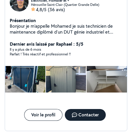
Électricien, Plombier et +
Hérouville-Saint-Clair (Quartier Grande Delle)
4,8/5
(36 avis)
Présentation
Bonjour je m'appelle Mohamed je suis technicien de
maintenance diplômé d'un DUT génie industriel et
maintenance. Je vous propose mes services en tant
que particulier bricoleur multi-technique spécialisée en
Dernier avis laissé par Raphael : 5/5
électricité (dépannage, création, rénovation aux normes
Il y a plus de 6 mois
Parfait ! Très réactif et professionnel !!
en vigueur etc), en passant par la plomberie
(débouchage, pose et dépose WC, remplacement
équipement sanitaire ou robinetterie, joints mastique
sanitaires etc) et enfin jusqu'au montage de meuble,
support TV, petit travaux etc. Je serais vous aidez dans
pas mal de domaine en tant que technicien de
maintenance j'ai une méthode de travail bien à moi.
Voir le profil
Contacter