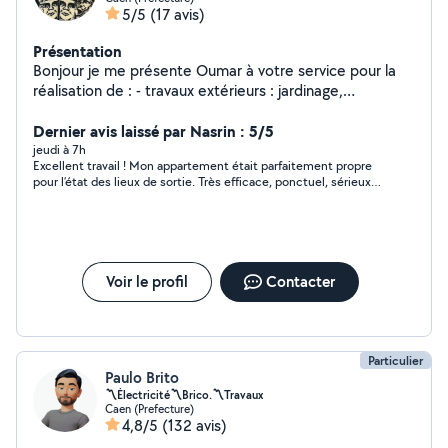
5/5
(17 avis)
Présentation
Bonjour je me présente Oumar à votre service pour la
réalisation de : - travaux extérieurs : jardinage,
nettoyage portail / terrasse ect.., tonte de pelouse -
déplacement de meubles lourds / déménagement -
Dernier avis laissé par Nasrin : 5/5
ménage - bâtiment expérience entant que manœuvre
jeudi à 7h
Excellent travail ! Mon appartement était parfaitement propre
Les travaux pénibles et difficiles ne me font pas peur
pour l’état des lieux de sortie. Très efficace, ponctuel, sérieux
Contactez moi je me ferai un plaisir de vous répondre
et agréable dans les échanges. Je suis vraiment ravie du
résultat et je recommande ses services à 100 %.
Voir le profil
Contacter
Particulier
Paulo Brito
〽️Électricité〽️Brico.〽️Travaux
Caen (Prefecture)
4,8/5
(132 avis)