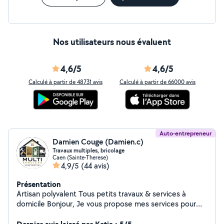
Nos utilisateurs nous évaluent
4,6/5
4,6/5
Calculé à partir de 48731 avis
Calculé à partir de 66000 avis
Auto-entrepreneur
Damien Couge (Damien.c)
Travaux multiples, bricolage
Caen (Sainte-Therese)
4,9/5
(44 avis)
Présentation
Artisan polyvalent Tous petits travaux & services à
domicile Bonjour, Je vous propose mes services pour
tous vos travaux du quotidien, avec sérieux, efficacité et
bon rapport qualité/prix. Mes prestations : - Petits