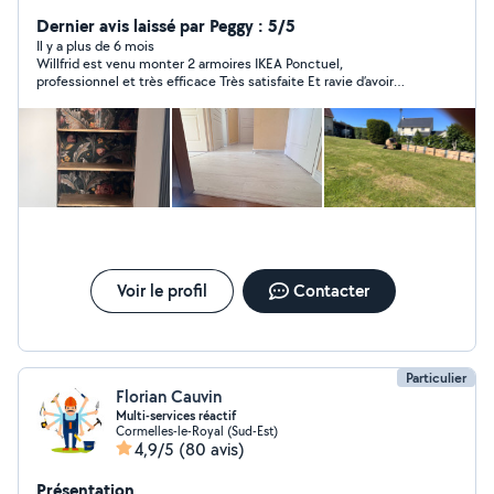
extérieur de vos maisons.
Dernier avis laissé par Peggy : 5/5
Il y a plus de 6 mois
Willfrid est venu monter 2 armoires IKEA Ponctuel,
professionnel et très efficace Très satisfaite Et ravie d’avoir
trouvé une personne de confiance Merci Willfrid
Voir le profil
Contacter
Particulier
Florian Cauvin
Multi-services réactif
Cormelles-le-Royal (Sud-Est)
4,9/5
(80 avis)
Présentation