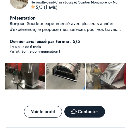
Hérouville-Saint-Clair (Bourg et Quartier Montmorency Nord)
5/5
(1 avis)
Présentation
Bonjour, Soudeur expérimenté avec plusieurs années
d'expérience, je propose mes services pour vos travaux
métalliques et petits travaux d'intérieur : Soudure acier /
réparation métallique Fabrication sur mesure (portails,
Dernier avis laissé par Farima : 5/5
supports, structures, etc.) Réparation portail, garde-
Il y a plus de 6 mois
Parfait! Bonne communication !
corps, charpente métallique Montage meubles et
cuisine Petits travaux intérieurs (peinture, parquet,
bricolage) Travail sérieux, soigné et rapide. Disponible
en semaine après 17h et week-end. Déplacement
autour de votre secteur. N'hésitez pas à me contacter
pour discuter de votre projet.
Voir le profil
Contacter