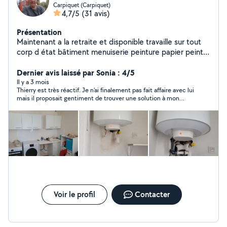
Carpiquet (Carpiquet)
4,7/5
(31 avis)
Présentation
Maintenant a la retraite et disponible travaille sur tout
corp d état bâtiment menuiserie peinture papier peint
pose cuisine montage meuble petit plomberie carrelage
ect 9 années à mon compte dans le bâtiment etsur
Dernier avis laissé par Sonia : 4/5
Paris travaille soigné prendre contact pour vos projets
Il y a 3 mois
Thierry est très réactif. Je n'ai finalement pas fait affaire avec lui
et avenir disponible en semaines et photos sur
mais il proposait gentiment de trouver une solution à mon
demande de mes travaux Possible location machines
problème
comme scie séculaire scie sauteuse lamello perforateur
Disponible Cordialement thierry
Voir le profil
Contacter