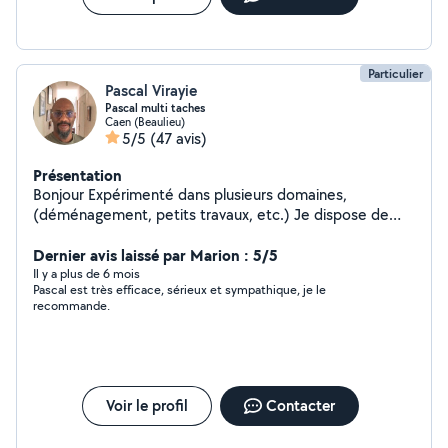
Particulier
Pascal Virayie
Pascal multi taches
Caen (Beaulieu)
5/5
(47 avis)
Présentation
Bonjour Expérimenté dans plusieurs domaines,
(déménagement, petits travaux, etc.) Je dispose de
mon propre équipement (dont outils manuels et
électroportatifs, un diable et sangles dans le cadre de
Dernier avis laissé par Marion : 5/5
déménagement), pour vous apporter mon aide et
Il y a plus de 6 mois
Pascal est très efficace, sérieux et sympathique, je le
compétence. Mes services: Déménager ou aménager,
recommande.
Monter des meubles, Petits travaux éventuellement à
préciser. Je me déplace sans soucis étant véhiculé
Toutefois je ne dispose pas de véhicule utilitaire pour
vous débarrasser de gros gravas Je me tiens à votre
disposition
Voir le profil
Contacter