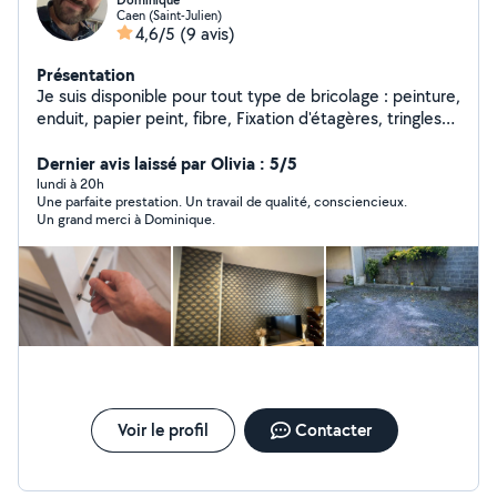
Dominique
Caen (Saint-Julien)
4,6/5
(9 avis)
Présentation
Je suis disponible pour tout type de bricolage : peinture,
enduit, papier peint, fibre, Fixation d'étagères, tringles
montage de meuble démontage de cuisine, démolition
avant travaux pour cuisine ou salle de bain entretien de
Dernier avis laissé par Olivia : 5/5
jardin, tonte de pelouse.. Changement de boîte aux
lundi à 20h
Une parfaite prestation. Un travail de qualité, consciencieux.
lettres etc
Un grand merci à Dominique.
Voir le profil
Contacter