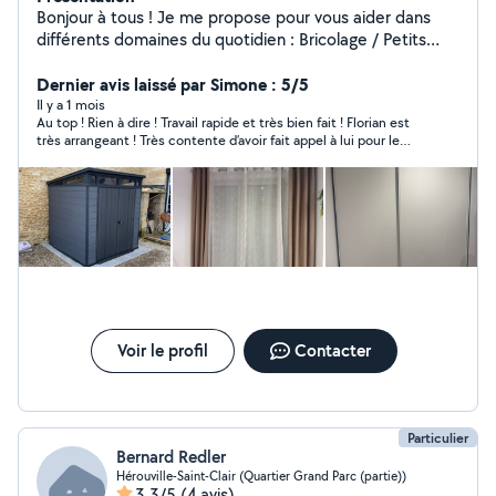
Bonjour à tous ! Je me propose pour vous aider dans
différents domaines du quotidien : Bricolage / Petits
travaux Montage et démontage de meubles Installation
d'étagères, tringles, luminaires Petites réparations et
Dernier avis laissé par Simone : 5/5
entretien de la maison Travaux divers selon vos besoins
Il y a 1 mois
Au top ! Rien à dire ! Travail rapide et très bien fait ! Florian est
Entretien des espaces verts Tonte, débroussaillage,
très arrangeant ! Très contente d’avoir fait appel à lui pour le
taille de haies Nettoyage extérieur, ramassage de
montage de mes tasseaux de bois et de l’étagère dans le futur
feuilles Mise en forme de votre jardin Sérieux, ponctuel
cellier ! 👌🏾 Merci beaucoup
et à l'écoute, je m'adapte à vos demandes pour vous
rendre service rapidement et efficacement. N'hésitez
pas à me contacter, je serai ravi de vous aider.
Voir le profil
Contacter
Particulier
Bernard Redler
Hérouville-Saint-Clair (Quartier Grand Parc (partie))
3,3/5
(4 avis)