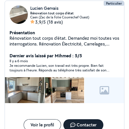
Particulier
Lucien Gervais
Rénovation tout corps d'état
Caen (Zac de la Folie Couvrechef Ouest)
3,9/5
(18 avis)
Présentation
Rénovation tout corps d'état. Demandez moi toutes vos
interrogations. Rénovation Électricité, Carrelages,
plomberies, placo, enduit, meubles, pierres,etc Je suis
équipé, disponible, travail de propre et de qualité.
Dernier avis laissé par Mihmed : 5/5
Il y a 6 mois
Je recommande Lucien, son travail est très propre. Bien fait
toujours à l’heure. Réponds au téléphone très satisfait de son
boulot et très gentil. Je recommande fortement.
Voir le profil
Contacter