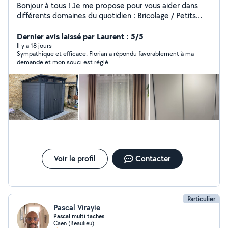
Bonjour à tous ! Je me propose pour vous aider dans
différents domaines du quotidien : Bricolage / Petits
travaux Montage et démontage de meubles Installation
d'étagères, tringles, luminaires Petites réparations et
Dernier avis laissé par Laurent : 5/5
entretien de la maison Travaux divers selon vos besoins
Il y a 18 jours
Sympathique et efficace. Florian a répondu favorablement à ma
Entretien des espaces verts Tonte, débroussaillage,
demande et mon souci est réglé.
taille de haies Nettoyage extérieur, ramassage de
feuilles Mise en forme de votre jardin Sérieux, ponctuel
et à l'écoute, je m'adapte à vos demandes pour vous
rendre service rapidement et efficacement. N'hésitez
pas à me contacter, je serai ravi de vous aider.
Voir le profil
Contacter
Particulier
Pascal Virayie
Pascal multi taches
Caen (Beaulieu)