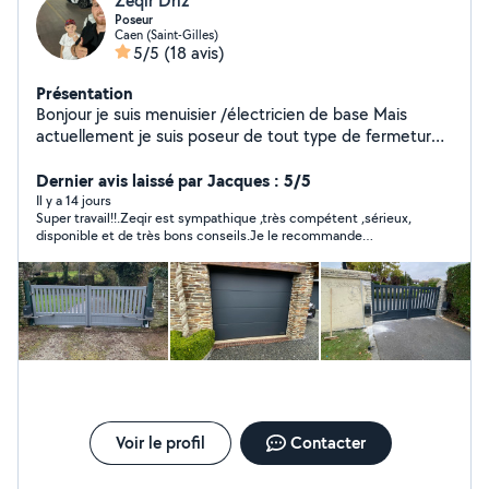
Zeqir Driz
Poseur
Caen (Saint-Gilles)
5/5
(18 avis)
Présentation
Bonjour je suis menuisier /électricien de base Mais
actuellement je suis poseur de tout type de fermetures,
portails , Porte de garage,motorisation Fenêtres Mais je
peux faire d'autres sortes de travail N'hésitez pas à me
Dernier avis laissé par Jacques : 5/5
contacter Cdt
Il y a 14 jours
Super travail!!.Zeqir est sympathique ,très compétent ,sérieux,
disponible et de très bons conseils.Je le recommande
fortement et je reviendrais vers lui si besoin c'est certain.
Voir le profil
Contacter