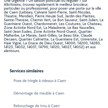
Une urgence ? Un besoin ponctuel ou régulier ? Sur
AlloVoisins, trouvez rapidement le meilleur bricoleur,
particulier ou professionnel, pour poser une porte sur la ville
de Caen (Lebisey, Calvaire Saint-Pierre, Saint-Nicolas,
Theatre, Meridien, Pierre Heuze Sud, Jardin des Plantes,
Sainte-Therese, Chemin Vert, Le Bon Sauveur, Saint-Julien, La
Gueriniere Ouest, Chardonneret, Les Coutures, Le Chateau,
Zone Activite Nord Est, La Maladrerie, Le Bas Vaucelles,
Saint-Jean Eudes, Zone Activite Nord-Ouest, Quartier
Malherbe, Le Marais, Saint-Gilles, Le Beau Site, Claude
Decaen, Quartier Calmette, La Gueriniere Est, Universite, La
Haie Vigne, La Grace de Dieu Ouest, 14000, 14200, 14280,
14123, 14032, 14031, 14790, 14120, 14027, 14052) et aux
alentours.
Services similaires
Pose de tringle à rideaux à Caen
Démontage de meuble à Caen
Rebouchage de trou à Caen