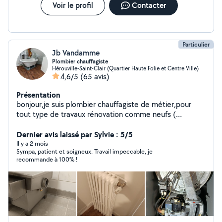
Voir le profil
Contacter
Particulier
Jb Vandamme
Plombier chauffagiste
Hérouville-Saint-Clair (Quartier Haute Folie et Centre Ville)
4,6/5
(65 avis)
Présentation
bonjour,je suis plombier chauffagiste de métier,pour
tout type de travaux rénovation comme neufs (
sanitaire, chauffage, faïence,montage de meuble )au
prix resonable et merci à tous.
Dernier avis laissé par Sylvie : 5/5
Il y a 2 mois
Sympa, patient et soigneux. Travail impeccable, je
recommande à 100% !