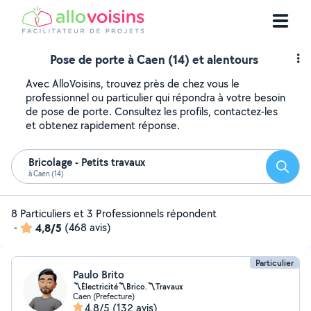
Pose de porte à Caen (14) et alentours
Avec AlloVoisins, trouvez près de chez vous le
professionnel ou particulier qui répondra à votre besoin
de pose de porte. Consultez les profils, contactez-les
et obtenez rapidement réponse.
Bricolage - Petits travaux
Reche
à Caen (14)
8 Particuliers et 3 Professionnels répondent
-
4,8/5
(468 avis)
Particulier
Paulo Brito
〽️Électricité〽️Brico.〽️Travaux
Caen (Prefecture)
4,8/5
(132 avis)