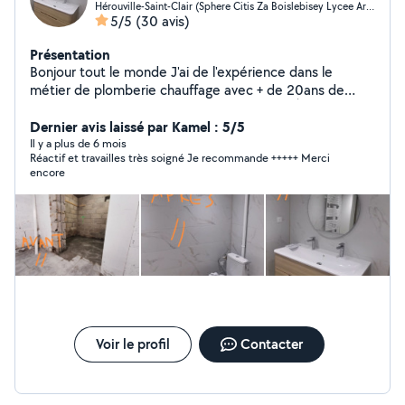
Hérouville-Saint-Clair (Sphere Citis Za Boislebisey Lycee Artisa)
5/5
(30 avis)
Présentation
Bonjour tout le monde J'ai de l'expérience dans le
métier de plomberie chauffage avec + de 20ans de
connaissance.. Rénovation salle de bain de À à Z...
Remplacement BEC, LAVABO, BAIGNOIRE, WC...... etc
Dernier avis laissé par Kamel : 5/5
Remplacement chaudière et radiateur, nettoyage,
Il y a plus de 6 mois
Réactif et travailles très soigné Je recommande +++++ Merci
débouchage.... Etc Dès questions.. N'hésitez pas à me
encore
contacter (:
Voir le profil
Contacter