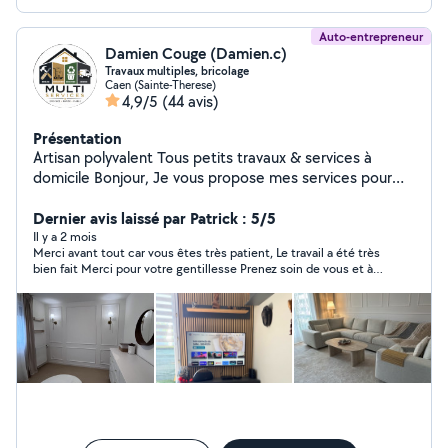
Auto-entrepreneur
Damien Couge (Damien.c)
Travaux multiples, bricolage
Caen (Sainte-Therese)
4,9/5
(44 avis)
Présentation
Artisan polyvalent Tous petits travaux & services à
domicile Bonjour, Je vous propose mes services pour
tous vos travaux du quotidien, avec sérieux, efficacité et
bon rapport qualité/prix. Mes prestations : - Petits
Dernier avis laissé par Patrick : 5/5
travaux de bricolage et rénovation - Montage de
Il y a 2 mois
Merci avant tout car vous êtes très patient, Le travail a été très
meubles (IKEA, commodes , dressings) - Travaux
bien fait Merci pour votre gentillesse Prenez soin de vous et à
d'isolation - Petites réparations diverses - Chargement /
la prochaine Merci encore !
déchargement des meubles - évacuation des
encombrants, gravats - service de livraison de meubles
Équipé et professionnel : - Tout l'outillage nécessaire
pour travailler efficacement - Travail propre et soigné
Disponible, ponctuel et à l'écoute, je m'adapte à vos
besoins pour vous garantir un service de qualité.
N'hésitez pas à me contacter pour discuter de votre
projet !