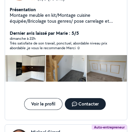
Présentation
Montage meuble en kit/Montage cuisine
équipée/Bricolage tous genres/ pose carrelage et
parquet/aide à domicile/travaux de BA 13/enduit
peinture/électricité.
Dernier avis laissé par Marie : 5/5
dimanche à 22h
Très satisfaite de son travail, ponctuel, abordable niveau prix
abordable ,je vous le recommande Merci ☺️
Voir le profil
Contacter
Auto-entrepreneur