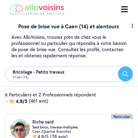
Pose de brise vue à Caen (14) et alentours
Avec AlloVoisins, trouvez près de chez vous le
professionnel ou particulier qui répondra à votre besoin
de pose de brise vue. Consultez les profils, contactez-
les et obtenez rapidement réponse.
Bricolage - Petits travaux
Reche
à Caen (14)
6 Particuliers et 2 Professionnels répondent
-
4,8/5
(461 avis)
Particulier
Riche said
Said brico, travaux multiples.
Caen (Quartier Branville)
4,8/5
(78 avis)