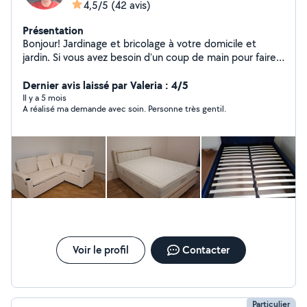
4,5/5
(42 avis)
Présentation
Bonjour! Jardinage et bricolage à votre domicile et
jardin. Si vous avez besoin d'un coup de main pour faire
de travaux, faire du bricolages, des petit améliorations
d'appartement, pose du vinyle en rouleau au sol,
Dernier avis laissé par Valeria : 4/5
montage et démontage de meubles,instalation tringles
Il y a 5 mois
A réalisé ma demande avec soin. Personne très gentil.
à rideaux, d'etageres, luminaires. Entretien de jardin,
taille de haie ou d'arbustes,elagage des arbres, tonte de
pelouse, debroussaillage de jardin N'hésitez pas à me
contacter de préférence par téléphone ou sms pour
toute autre demande. Je peux me déplacer à environ
25 km autour de Caen. Vous pouvez me régler par CESU
et autre.Cdt.
Voir le profil
Contacter
Particulier