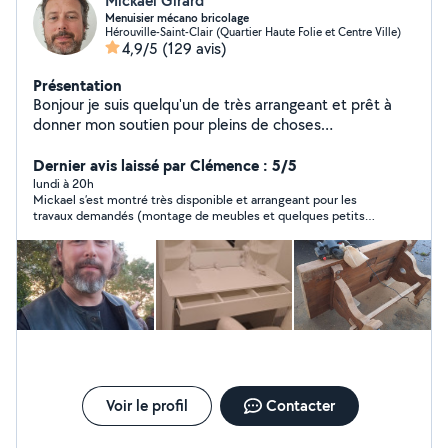
Mickael Girard
Menuisier mécano bricolage
Hérouville-Saint-Clair (Quartier Haute Folie et Centre Ville)
4,9/5
(129 avis)
Présentation
Bonjour je suis quelqu'un de très arrangeant et prêt à
donner mon soutien pour pleins de choses
bricolage,mécanique et autre à petit prix location de
diable et de nettoyeur haute pression.
Dernier avis laissé par Clémence : 5/5
lundi à 20h
Mickael s’est montré très disponible et arrangeant pour les
travaux demandés (montage de meubles et quelques petits
travaux de bricolage). Il a été très efficace et soigné dans la
réalisation, je recommande et referai appel à lui si besoin!
Voir le profil
Contacter