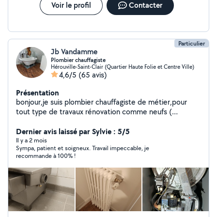
Voir le profil
Contacter
Particulier
Jb Vandamme
Plombier chauffagiste
Hérouville-Saint-Clair (Quartier Haute Folie et Centre Ville)
4,6/5
(65 avis)
Présentation
bonjour,je suis plombier chauffagiste de métier,pour
tout type de travaux rénovation comme neufs (
sanitaire, chauffage, faïence,montage de meuble )au
prix resonable et merci à tous.
Dernier avis laissé par Sylvie : 5/5
Il y a 2 mois
Sympa, patient et soigneux. Travail impeccable, je
recommande à 100% !