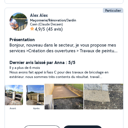
Particulier
Alex Alex
Maçonnerie/Rénovation/Jardin
Caen (Claude Decaen)
4,9/5
(45 avis)
Présentation
Bonjour, nouveau dans le secteur, je vous propose mes
services >Création des ouvertures > Travaux de peinture
>Nettoyage des Vérandas Extérieur >Entretien des
Espaces Verts >Aménagement de Jardin N'hésitez pas à
Dernier avis laissé par Anna : 5/5
me contacter afin de pouvoir réaliser vos projets
Il y a plus de 6 mois
Nous avons fait appel à Fass C pour des travaux de bricolage en
ensemble .
extérieur. nous sommes très contents du résultat. travail
soigné, trouve des solutions lorsque tout ne se passe pas
comme prévu, sympathique et aime le travail bien fait.