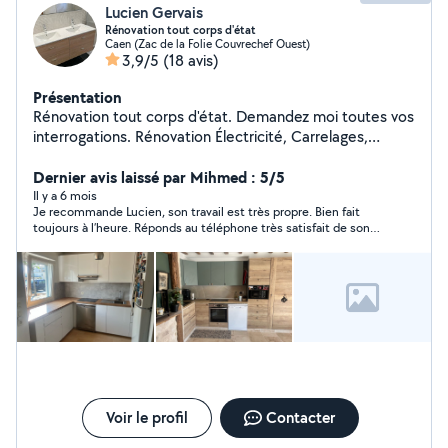
Lucien Gervais
Rénovation tout corps d'état
Caen (Zac de la Folie Couvrechef Ouest)
3,9/5
(18 avis)
Présentation
Rénovation tout corps d'état. Demandez moi toutes vos
interrogations. Rénovation Électricité, Carrelages,
plomberies, placo, enduit, meubles, pierres,etc Je suis
équipé, disponible, travail de propre et de qualité.
Dernier avis laissé par Mihmed : 5/5
Il y a 6 mois
Je recommande Lucien, son travail est très propre. Bien fait
toujours à l’heure. Réponds au téléphone très satisfait de son
boulot et très gentil. Je recommande fortement.
Voir le profil
Contacter