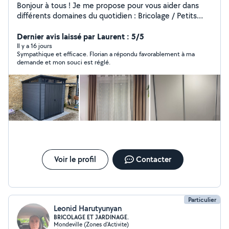
Bonjour à tous ! Je me propose pour vous aider dans
différents domaines du quotidien : Bricolage / Petits
travaux Montage et démontage de meubles Installation
d'étagères, tringles, luminaires Petites réparations et
Dernier avis laissé par Laurent : 5/5
entretien de la maison Travaux divers selon vos besoins
Il y a 16 jours
Sympathique et efficace. Florian a répondu favorablement à ma
Entretien des espaces verts Tonte, débroussaillage,
demande et mon souci est réglé.
taille de haies Nettoyage extérieur, ramassage de
feuilles Mise en forme de votre jardin Sérieux, ponctuel
et à l'écoute, je m'adapte à vos demandes pour vous
rendre service rapidement et efficacement. N'hésitez
pas à me contacter, je serai ravi de vous aider.
Voir le profil
Contacter
Particulier
Leonid Harutyunyan
BRICOLAGE ET JARDINAGE.
Mondeville (Zones d'Activite)