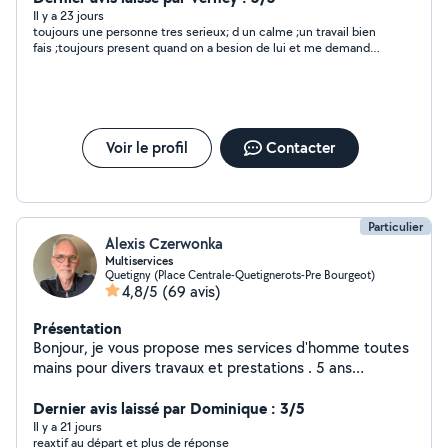
défectueuse -petite plomberie -petite électricité -
Il y a 23 jours
toujours une personne tres serieux; d un calme ;un travail bien
tondre le gazon (débarrasser a le déchèterie) -
fais ;toujours present quand on a besion de lui et me demande
débroussaillage -débarrasser
pas d argent, toujours le sourire; merci a lui ,
(cave,grenier,garage,maison) -possibilité de prêter mes
outils (remorque,tondeuse,taille haie ect) Mon prix :
vous me donner ce que vous voulez (Uniquement par
sms ) Merci
Voir le profil
Contacter
Particulier
Alexis Czerwonka
Multiservices
Quetigny (Place Centrale-Quetignerots-Pre Bourgeot)
4,8/5
(69 avis)
Présentation
Bonjour, je vous propose mes services d'homme toutes
mains pour divers travaux et prestations . 5 ans
d'expériences dans le domaine et toujours de très bons
retours clients grâce a mon sérieux et ma rigueur du
Dernier avis laissé par Dominique : 3/5
travail bien fait. N'hésitez pas a me contacter si besoins
Il y a 21 jours
reaxtif au départ et plus de réponse
Alexis