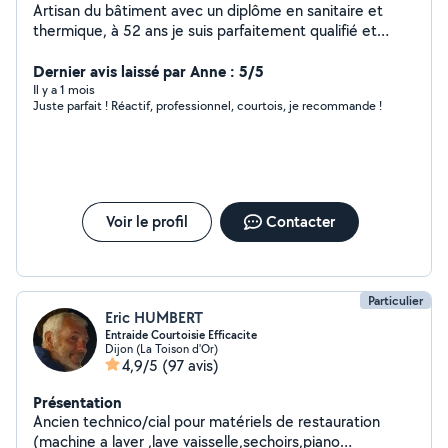
Artisan du bâtiment avec un diplôme en sanitaire et
thermique, à 52 ans je suis parfaitement qualifié et
doué pour tous vos petits travaux intérieurs et
extérieurs !
Dernier avis laissé par Anne : 5/5
Il y a 1 mois
Juste parfait ! Réactif, professionnel, courtois, je recommande !
Voir le profil
Contacter
Particulier
Eric HUMBERT
Entraide Courtoisie Efficacite
Dijon (La Toison d'Or)
4,9/5
(97 avis)
Présentation
Ancien technico/cial pour matériels de restauration
(machine a laver ,lave vaisselle,sechoirs,piano