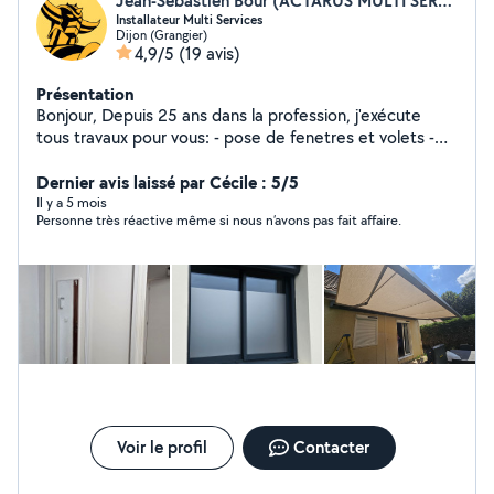
Jean-Sébastien Bour (ACTARUS MULTI SERVICES)
Installateur Multi Services
Dijon (Grangier)
4,9/5
(19 avis)
Présentation
Bonjour, Depuis 25 ans dans la profession, j'exécute
tous travaux pour vous: - pose de fenetres et volets -
pose de stores, pergolas, portails, cloture - réparations
diverses : volets roulants, serrures, placards - service de
Dernier avis laissé par Cécile : 5/5
Dépannage - motorisation portails ou porte de garage -
Il y a 5 mois
Personne très réactive même si nous n’avons pas fait affaire.
pose de parquet, revêtement de sol - tous types de
travaux bricolage - travaux de peinture - montage de
meubles Instagram : @actarus.21 On dit de moi que je
suis fiable, professionnel, ponctuel et sérieux A votre
Service
Voir le profil
Contacter