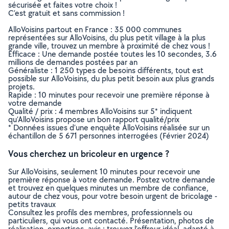
sécurisée et faites votre choix !
C’est gratuit et sans commission !
AlloVoisins partout en France : 35 000 communes
représentées sur AlloVoisins, du plus petit village à la plus
grande ville, trouvez un membre à proximité de chez vous !
Efficace : Une demande postée toutes les 10 secondes, 3.6
millions de demandes postées par an
Généraliste : 1 250 types de besoins différents, tout est
possible sur AlloVoisins, du plus petit besoin aux plus grands
projets.
Rapide : 10 minutes pour recevoir une première réponse à
votre demande
Qualité / prix : 4 membres AlloVoisins sur 5* indiquent
qu’AlloVoisins propose un bon rapport qualité/prix
* Données issues d’une enquête AlloVoisins réalisée sur un
échantillon de 5 671 personnes interrogées (Février 2024)
Vous cherchez un bricoleur en urgence ?
Sur AlloVoisins, seulement 10 minutes pour recevoir une
première réponse à votre demande. Postez votre demande
et trouvez en quelques minutes un membre de confiance,
autour de chez vous, pour votre besoin urgent de bricolage -
petits travaux
Consultez les profils des membres, professionnels ou
particuliers, qui vous ont contacté. Présentation, photos de
réalisation, expertises, avis : trouvez l'offreur idéal, adapté à