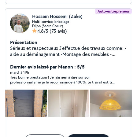
Auto-entrepreneur
Hossein Hosseini (Zake)
Multi-service, bricolage
Dijon (Sacre Coeur)
4,8/5
(73 avis)
Présentation
Sérieux et respectueux J'effectue des travaux comme: -
aide au déménagement -Montage des meubles -
Montage et la pose des meubles de cuisine et salle de
Dernier avis laissé par Manon : 5/5
bain -Divers bricolage
mardi à 19h
Très bonne prestation ! Je n’ai rien à dire sur son
professionnalisme je le recommande à 100%. Le travail est très
propre et très soigné. Il a le soucis du détail. N’hésitez pas à lui
faire confiance.