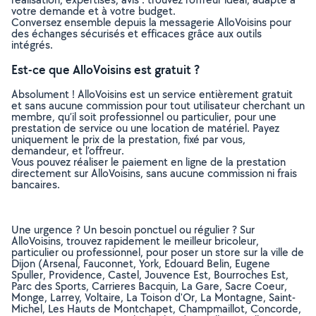
votre demande et à votre budget.
Conversez ensemble depuis la messagerie AlloVoisins pour
des échanges sécurisés et efficaces grâce aux outils
intégrés.
Est-ce que AlloVoisins est gratuit ?
Absolument ! AlloVoisins est un service entièrement gratuit
et sans aucune commission pour tout utilisateur cherchant un
membre, qu’il soit professionnel ou particulier, pour une
prestation de service ou une location de matériel. Payez
uniquement le prix de la prestation, fixé par vous,
demandeur, et l’offreur.
Vous pouvez réaliser le paiement en ligne de la prestation
directement sur AlloVoisins, sans aucune commission ni frais
bancaires.
Une urgence ? Un besoin ponctuel ou régulier ? Sur
AlloVoisins, trouvez rapidement le meilleur bricoleur,
particulier ou professionnel, pour poser un store sur la ville de
Dijon (Arsenal, Fauconnet, York, Edouard Belin, Eugene
Spuller, Providence, Castel, Jouvence Est, Bourroches Est,
Parc des Sports, Carrieres Bacquin, La Gare, Sacre Coeur,
Monge, Larrey, Voltaire, La Toison d'Or, La Montagne, Saint-
Michel, Les Hauts de Montchapet, Champmaillot, Concorde,