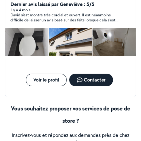
Montage et fixation de meubles Pose d'étagères,
Dernier avis laissé par Geneviève : 5/5
tringles, luminaires Petits travaux de plomberie et
Il y a 4 mois
David s'est montré très cordial et ouvert. Il est néanmoins
d'électricité Peinture et retouches Réparations diverses
difficile de laisser un avis basé sur des faits lorsque cela s'est
Entretien intérieur et extérieur Mon objectif est de vous
limité à quelques échanges de messages.
offrir un travail propre ,rapide et de qualité adapté à vos
besoins et à votre budget . N'hésitez pas à me
contacter pour toute demande d'information. David
Voir le profil
Contacter
Vous souhaitez proposer vos services de pose de
store ?
Inscrivez-vous et répondez aux demandes près de chez