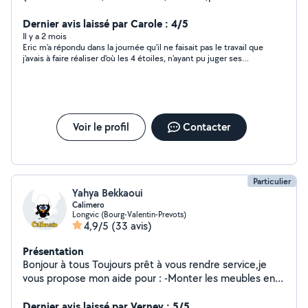
cuisine....), je suis un nouveau retraité sportif dispo pour
vous aider à solutionner vos problèmes dans les
Dernier avis laissé par Carole : 4/5
domaines du bricolage aménagement /jardinage/ panne
Il y a 2 mois
Eric m'a répondu dans la journée qu'il ne faisait pas le travail que
d électroménager ou autre. Mon savoir faire, mon
j'avais à faire réaliser d'où les 4 étoiles, n'ayant pu juger ses
matériel et mon atelier sont là pour vous rendre la vie
compétences.
plus ensoleillée.
Voir le profil
Contacter
Particulier
Yahya Bekkaoui
Calimero
Longvic (Bourg-Valentin-Prevots)
4,9/5
(33 avis)
Présentation
Bonjour à tous Toujours prêt à vous rendre service,je
vous propose mon aide pour : -Monter les meubles en
kit (si besoin les fixer au mur) lit,armoire ect -Fixer les TV
au mur -réparer les machines à laver (changer les pièces
Dernier avis laissé par Verney : 5/5