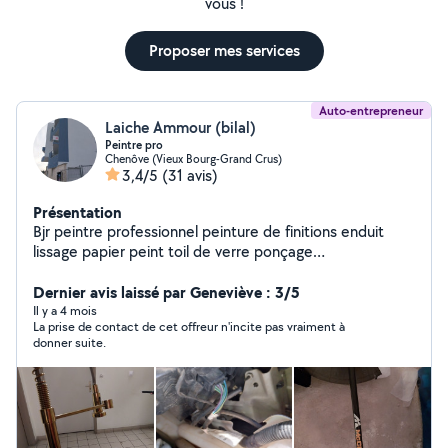
vous !
Proposer mes services
Auto-entrepreneur
Laiche Ammour (bilal)
Peintre pro
Chenôve (Vieux Bourg-Grand Crus)
3,4/5
(31 avis)
Présentation
Bjr peintre professionnel peinture de finitions enduit
lissage papier peint toil de verre ponçage
ect.....dépannage électroménager vide maison plus
Dernier avis laissé par Geneviève : 3/5
cave dépannage plomberie ramassage et netoyage ...
Il y a 4 mois
La prise de contact de cet offreur n'incite pas vraiment à
donner suite.