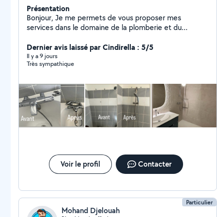
Présentation
Bonjour, Je me permets de vous proposer mes
services dans le domaine de la plomberie et du
chauffage. J'interviens pour : installation, dépannage,
réparation, fuite d'eau, remplacement d'équipements,
Dernier avis laissé par Cindirella : 5/5
entretien chauffage, etc. Je suis disponible rapidement
Il y a 9 jours
Très sympathique
et je travaille avec sérieux et professionnalisme. Pour
toute question ou pour un devis gratuit, et aussi dans le
nettoyage que ça soit lavage auto à domicile ou
nettoyage des appartements ou maisons merci de
votre confiance cordialement
Voir le profil
Contacter
Particulier
Mohand Djelouah