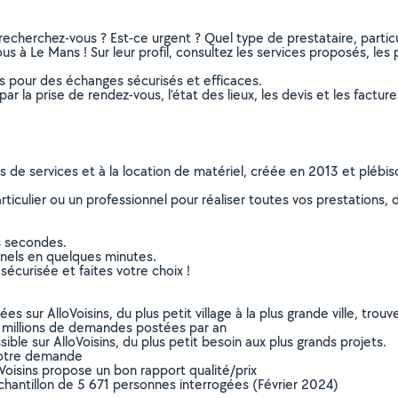
recherchez-vous ? Est-ce urgent ? Quel type de prestataire, particu
s à Le Mans ! Sur leur profil, consultez les services proposés, les p
ns pour des échanges sécurisés et efficaces.
r la prise de rendez-vous, l’état des lieux, les devis et les facture
ns de services et à la location de matériel, créée en 2013 et plébi
culier ou un professionnel pour réaliser toutes vos prestations, d
s secondes.
nnels en quelques minutes.
sécurisée et faites votre choix !
sur AlloVoisins, du plus petit village à la plus grande ville, tro
 millions de demandes postées par an
ible sur AlloVoisins, du plus petit besoin aux plus grands projets.
votre demande
oVoisins propose un bon rapport qualité/prix
chantillon de 5 671 personnes interrogées (Février 2024)