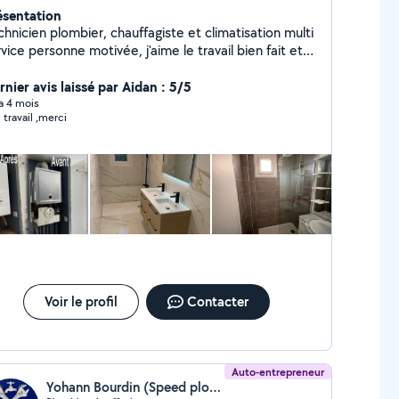
ésentation
hnicien plombier, chauffagiste et climatisation multi
vice personne motivée, j'aime le travail bien fait et
ns le temps. Je peux faire tous types de travaux
érale : plomberie, chauffage, Clim, électricité, sols,
rnier avis laissé par Aidan : 5/5
isserie et peinture etc... Je suis bien équipé avec
 a 4 mois
 travail ,merci
s bon matériel
Voir le profil
Contacter
Auto-entrepreneur
Yohann Bourdin (Speed plomberie)