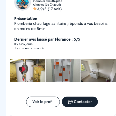
Plombier chauffagiste
Allonnes (Le Chaoué)
4,9/5
(17 avis)
Présentation
Plomberie chauffage sanitaire ,réponds a vos besoins
en moins de 5min
Dernier avis laissé par Florance : 5/5
Il y a 23 jours
Top! Je recommande
Voir le profil
Contacter