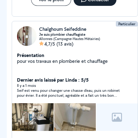
Particulier
Chalghoum Seifeddine
Je suis plombier chauffagiste
Allonnes (Campagne-Hautes Métairies)
4,7/5
(13 avis)
Présentation
pour vos travaux en plomberie et chauffage
Dernier avis laissé par Linda : 5/5
Il y a 1 mois
Seif est venu pour changer une chasse d'eau, puis un robinet
pour évier. Il a été ponctuel, agréable et a fait un très bon
boulot, avec le souci de propreté dans son travail. Je le
recommande vivement.