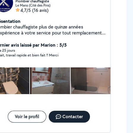
Plombier chauffagiste
Le Mans (Cité des Pins)
4,7/5
(16 avis)
ésentation
ombier chauffagiste plus de quinze années
expérience à votre service pour tout remplacement
éments sanitaires, création de salle de bain,
ent chauffe eau, chaudière gaz et tout
rnier avis laissé par Marion : 5/5
pannage ,débouchage canalisation, recherche de
 a 25 jours
ait, travail rapide et bien fait !! Merci
fuite. Devis gratuit
Voir le profil
Contacter