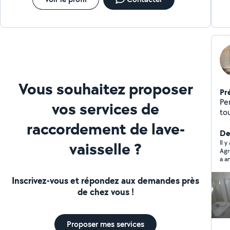
Vous souhaitez proposer
Pr
Per
vos services de
tout
dépannage, r
raccordement de lave-
pein
Der
vaisselle ?
Ponçage. .. )
Il y
Agr
_ d
a a
10 
con
Inscrivez-vous et répondez aux demandes près
qui
de chez vous !
exp
Proposer mes services