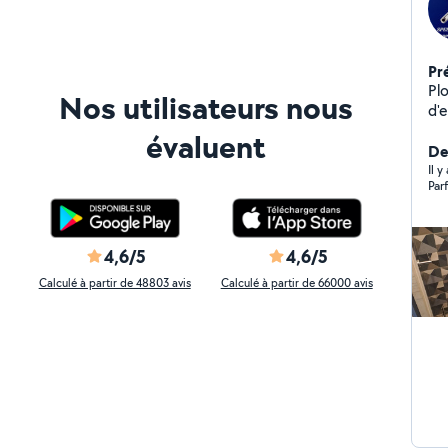
Pr
Pl
Nos utilisateurs nous
d'
d'él
évaluent
remplacem
De
dé
Il y
Parf
4,6/5
4,6/5
Calculé à partir de 48803 avis
Calculé à partir de 66000 avis