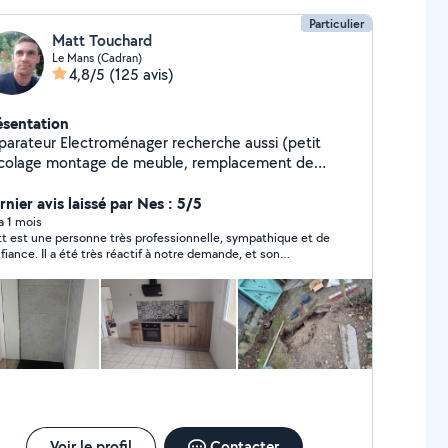
Particulier
Matt Touchard
Le Mans (Cadran)
4,8/5
(125 avis)
ésentation
parateur Electroménager recherche aussi (petit
icolage montage de meuble, remplacement de
inet, réparation de fuite...)
rnier avis laissé par Nes : 5/5
 a 1 mois
t est une personne très professionnelle, sympathique et de
fiance. Il a été très réactif à notre demande, et son
rvention s’est parfaitement déroulée. Il possède des
pétences dans de nombreux domaines, y compris la
mberie. Il a remplacé notre chauffe-eau, alors que
ntervention n’était pas des plus simples. Il a également su
 plusieurs imprévus avec efficacité. Nous n’hésiterons pas
aire de nouveau appel à lui pour de futurs travaux. C’est un
i professionnel, honnête, compétent et agréable. Nous le
ommandons les yeux fermés !
Voir le profil
Contacter