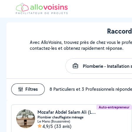
Raccorde
Avec AlloVoisins, trouvez près de chez vous le profe
contactez-les et obtenez rapidement réponse.
Filtres
8 Particuliers et 3 Professionnels répond
Auto-entrepreneur
Mozafar Abdel Salam Ali (Lavage auto à domicile)
Plombier chauffagiste ménage
Le Mans (Boussinière)
4,9/5
(33 avis)