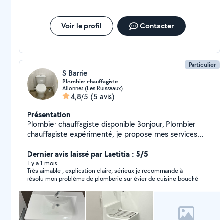
Voir le profil
Contacter
Particulier
S Barrie
Plombier chauffagiste
Allonnes (Les Ruisseaux)
4,8/5
(5 avis)
Présentation
Plombier chauffagiste disponible Bonjour, Plombier
chauffagiste expérimenté, je propose mes services
pour tous travaux de plomberie et chauffage :
Réparation de fuites Débouchage Installation sanitaire
Dernier avis laissé par Laetitia : 5/5
Remplacement robinetterie Radiateurs Chauffe-eau
Il y a 1 mois
Très aimable , explication claire, sérieux je recommande à
Entretien et dépannage Travail sérieux et soigné
résolu mon problème de plomberie sur évier de cuisine bouché
Intervention rapide Tarif correct N'hésitez pas à me
contacter pour plus d'informations