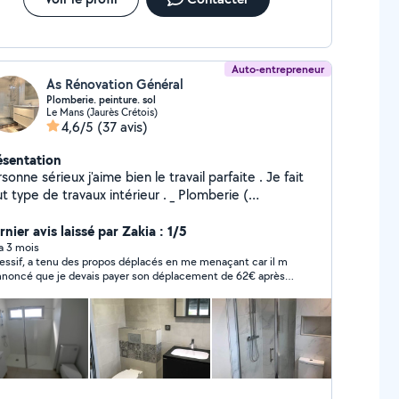
Auto-entrepreneur
As Rénovation Général
Plomberie. peinture. sol
Le Mans (Jaurès Crétois)
4,6/5
(37 avis)
ésentation
sonne sérieux j'aime bien le travail parfaite . Je fait
 type de travaux intérieur . _ Plomberie (
énovation, salle de bain , chauffe eau ) _
ture ( enduits , toile de verre. Tapepessier.
nier avis laissé par Zakia : 1/5
 _ sol ( lino . Parquet . Faeince. Carrelage. )
 a 3 mois
essif, a tenu des propos déplacés en me menaçant car il m
evis gratuit
nnoncé que je devais payer son déplacement de 62€ après
mn alors qu il avait annoncé devis gratuit. J ai refusé il a
tacté la police qui fort heureusement lui a demandé de
tter mon logement immédiatement, très mauvaise
érience devant ma fille, une honte