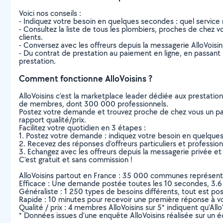
Voici nos conseils :
- Indiquez votre besoin en quelques secondes : quel service 
- Consultez la liste de tous les plombiers, proches de chez vou
clients.
- Conversez avec les offreurs depuis la messagerie AlloVoisi
- Du contrat de prestation au paiement en ligne, en passant pa
prestation.
Comment fonctionne AlloVoisins ?
AlloVoisins c’est la marketplace leader dédiée aux prestatio
de membres, dont 300 000 professionnels.
Postez votre demande et trouvez proche de chez vous un parti
rapport qualité/prix.
Facilitez votre quotidien en 3 étapes :
1. Postez votre demande : indiquez votre besoin en quelque
2. Recevez des réponses d’offreurs particuliers et professio
3. Echangez avec les offreurs depuis la messagerie privée et 
C’est gratuit et sans commission !
AlloVoisins partout en France : 35 000 communes représentées 
Efficace : Une demande postée toutes les 10 secondes, 3.6
Généraliste : 1 250 types de besoins différents, tout est poss
Rapide : 10 minutes pour recevoir une première réponse à 
Qualité / prix : 4 membres AlloVoisins sur 5* indiquent qu’All
* Données issues d’une enquête AlloVoisins réalisée sur un é