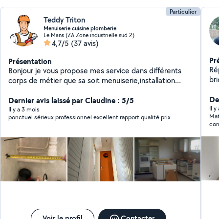
Particulier
Teddy Triton
Menuiserie cuisine plomberie
Le Mans (ZA Zone industrielle sud 2)
4,7/5
(37 avis)
Pr
Présentation
Ré
Bonjour je vous propose mes service dans différents
br
corps de métier que sa soit menuiserie,installation
rob
cuisine,sdb,plomberie, électricité, peinture,parquet ex
De
travail soigner avec expérience cdlt
Dernier avis laissé par Claudine : 5/5
Il y
Il y a 3 mois
Mat
ponctuel sérieux professionnel excellent rapport qualité prix
con
inte
com
plo
l’i
gérer
à f
vra
rec
Voir le profil
Contacter