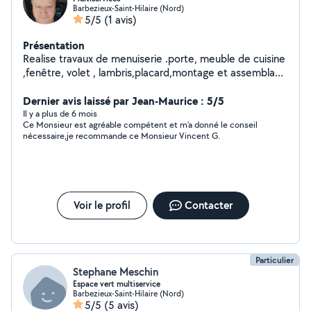
Barbezieux-Saint-Hilaire (Nord)
5/5
(1 avis)
Présentation
Realise travaux de menuiserie .porte, meuble de cuisine
,fenêtre, volet , lambris,placard,montage et assemblage
meuble,etc.... de plus je pose du carrelage ,maçonnerie
,peinture,plomberie, tonte et entretien de jardin
Dernier avis laissé par Jean-Maurice : 5/5
.technicien de maintenance chauffagiste ,clim,poele a
Il y a plus de 6 mois
Ce Monsieur est agréable compétent et m’a donné le conseil
granulé, chaudiere fioul
nécessaire,je recommande ce Monsieur Vincent G.
Voir le profil
Contacter
Particulier
Stephane Meschin
Espace vert multiservice
Barbezieux-Saint-Hilaire (Nord)
5/5
(5 avis)