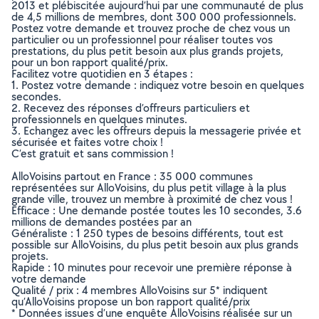
2013 et plébiscitée aujourd’hui par une communauté de plus
de 4,5 millions de membres, dont 300 000 professionnels.
Postez votre demande et trouvez proche de chez vous un
particulier ou un professionnel pour réaliser toutes vos
prestations, du plus petit besoin aux plus grands projets,
pour un bon rapport qualité/prix.
Facilitez votre quotidien en 3 étapes :
1. Postez votre demande : indiquez votre besoin en quelques
secondes.
2. Recevez des réponses d’offreurs particuliers et
professionnels en quelques minutes.
3. Echangez avec les offreurs depuis la messagerie privée et
sécurisée et faites votre choix !
C’est gratuit et sans commission !
AlloVoisins partout en France : 35 000 communes
représentées sur AlloVoisins, du plus petit village à la plus
grande ville, trouvez un membre à proximité de chez vous !
Efficace : Une demande postée toutes les 10 secondes, 3.6
millions de demandes postées par an
Généraliste : 1 250 types de besoins différents, tout est
possible sur AlloVoisins, du plus petit besoin aux plus grands
projets.
Rapide : 10 minutes pour recevoir une première réponse à
votre demande
Qualité / prix : 4 membres AlloVoisins sur 5* indiquent
qu’AlloVoisins propose un bon rapport qualité/prix
* Données issues d’une enquête AlloVoisins réalisée sur un