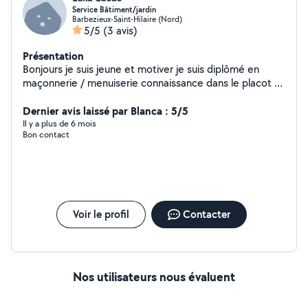
Service Bâtiment/jardin
Barbezieux-Saint-Hilaire (Nord)
5/5
(3 avis)
Présentation
Bonjours je suis jeune et motiver je suis diplômé en
maçonnerie / menuiserie connaissance dans le placot et
charpente enduit / gouttière je suis plutôt du genre à
toucher à tous alors hésiter pas à me contacter
Dernier avis laissé par Blanca : 5/5
cordialement .
Il y a plus de 6 mois
Bon contact
Voir le profil
Contacter
Nos utilisateurs nous évaluent