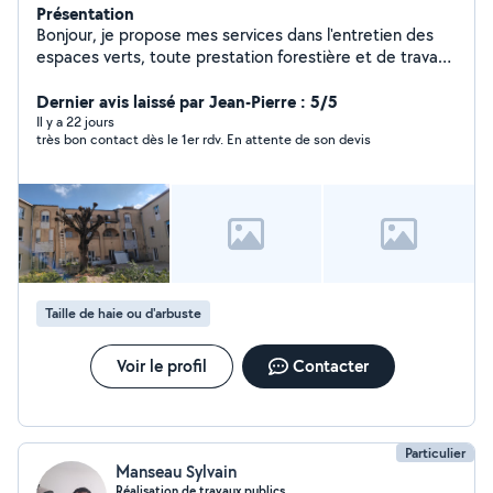
Présentation
Bonjour, je propose mes services dans l'entretien des
espaces verts, toute prestation forestière et de travaux
de maçonnerie. Travail serieux . N'hésitez pas à me
contacter.
Dernier avis laissé par Jean-Pierre : 5/5
Il y a 22 jours
très bon contact dès le 1er rdv. En attente de son devis
Taille de haie ou d'arbuste
Voir le profil
Contacter
Particulier
Manseau Sylvain
Réalisation de travaux publics