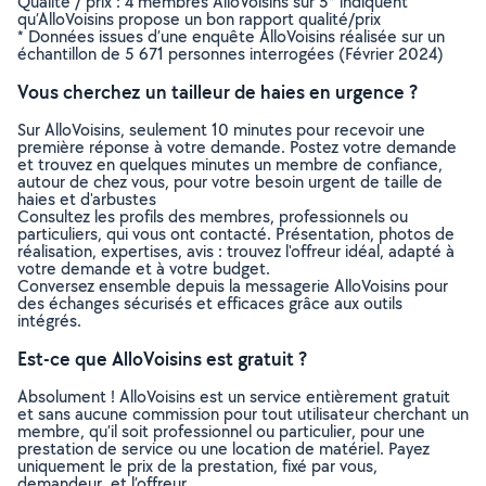
Qualité / prix : 4 membres AlloVoisins sur 5* indiquent
qu’AlloVoisins propose un bon rapport qualité/prix
* Données issues d’une enquête AlloVoisins réalisée sur un
échantillon de 5 671 personnes interrogées (Février 2024)
Vous cherchez un tailleur de haies en urgence ?
Sur AlloVoisins, seulement 10 minutes pour recevoir une
première réponse à votre demande. Postez votre demande
et trouvez en quelques minutes un membre de confiance,
autour de chez vous, pour votre besoin urgent de taille de
haies et d'arbustes
Consultez les profils des membres, professionnels ou
particuliers, qui vous ont contacté. Présentation, photos de
réalisation, expertises, avis : trouvez l'offreur idéal, adapté à
votre demande et à votre budget.
Conversez ensemble depuis la messagerie AlloVoisins pour
des échanges sécurisés et efficaces grâce aux outils
intégrés.
Est-ce que AlloVoisins est gratuit ?
Absolument ! AlloVoisins est un service entièrement gratuit
et sans aucune commission pour tout utilisateur cherchant un
membre, qu’il soit professionnel ou particulier, pour une
prestation de service ou une location de matériel. Payez
uniquement le prix de la prestation, fixé par vous,
demandeur, et l’offreur.