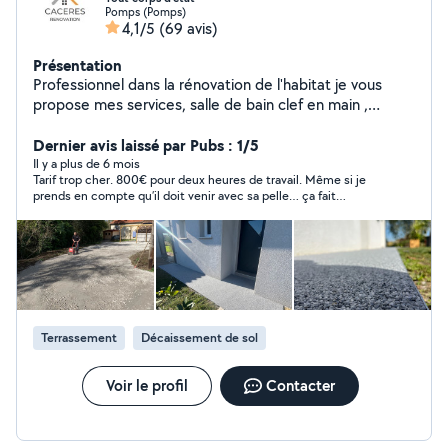
Pomps (Pomps)
4,1/5
(69 avis)
Présentation
Professionnel dans la rénovation de l'habitat je vous
propose mes services, salle de bain clef en main ,
peinture , maçonnerie et plein d'autre choses hésite pas
à me contacter pour vos projets les plus fous .
Dernier avis laissé par Pubs : 1/5
Il y a plus de 6 mois
Tarif trop cher. 800€ pour deux heures de travail. Même si je
prends en compte qu’il doit venir avec sa pelle… ça fait
beaucoup. Je ne veux rien de gratuit mais quand même.
Terrassement
Décaissement de sol
Voir le profil
Contacter