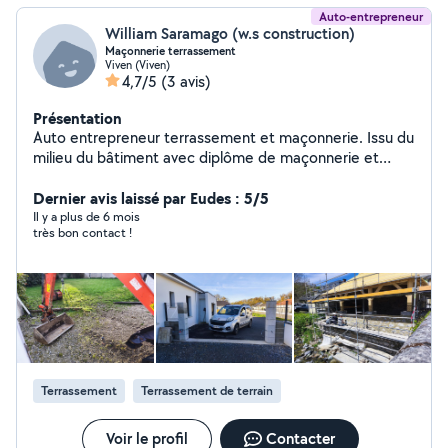
Auto-entrepreneur
William Saramago (w.s construction)
Maçonnerie terrassement
Viven (Viven)
4,7/5
(3 avis)
Présentation
Auto entrepreneur terrassement et maçonnerie. Issu du
milieu du bâtiment avec diplôme de maçonnerie et
titulaire de permis pour la conduite d'engins Je suis
disponible pour réalise tout Type de travaux de
Dernier avis laissé par Eudes : 5/5
terrassement,et maçonnerie
Il y a plus de 6 mois
très bon contact !
Terrassement
Terrassement de terrain
Voir le profil
Contacter