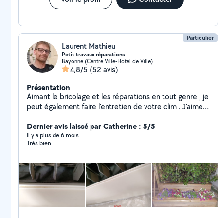
Particulier
Laurent Mathieu
Petit travaux réparations
Bayonne (Centre Ville-Hotel de Ville)
4,8/5
(52 avis)
Présentation
Aimant le bricolage et les réparations en tout genre , je
peut également faire l'entretien de votre clim . J'aime
être confronté à de nouveaux défis. Si vous en avez
contactés moi au zéro six quatre vingt cinquante six
Dernier avis laissé par Catherine : 5/5
soixante treize trente huit Bonne journée
Il y a plus de 6 mois
Très bien