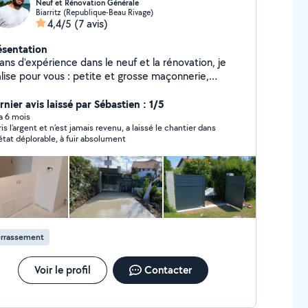
Neuf et Rénovation Générale
Biarritz (Republique-Beau Rivage)
4,4/5
(7 avis)
ésentation
ans d'expérience dans le neuf et la rénovation, je
alise pour vous : petite et grosse maçonnerie,
relage, parquet, placo, isolation, peinture. Travail
igné
nier avis laissé par Sébastien : 1/5
 a 6 mois
ris l’argent et n’est jamais revenu, a laissé le chantier dans
état déplorable, à fuir absolument
errassement
Voir le profil
Contacter