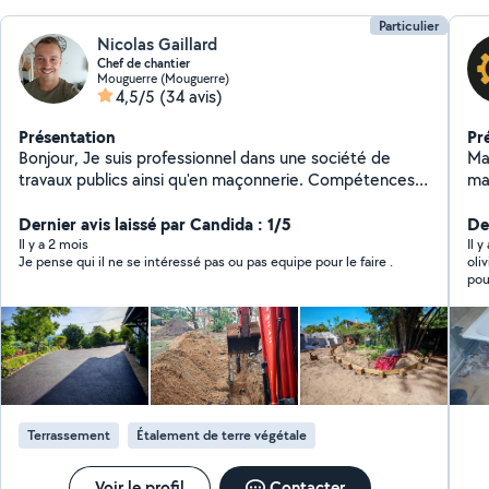
Particulier
Nicolas Gaillard
Chef de chantier
Mouguerre (Mouguerre)
4,5/5
(34 avis)
Présentation
Pr
Bonjour, Je suis professionnel dans une société de
Ma
travaux publics ainsi qu'en maçonnerie. Compétences :
maç
- maçonnerie (parpaings, bordures, caniveaux, pavés,
pl
escaliers, etc...) - aménagement d'allées carrossables
Dernier avis laissé par Candida : 1/5
ch
De
et piétonnes (enrobés, béton désactivé ou balayé) -
20
Il y a 2 mois
Il 
Je pense qui il ne se intéressé pas ou pas equipe pour le faire .
oli
terrassement à la pelle mécanique (piscine, talus,
pou
reprofilage jardins) - canalisations (eaux pluviales, eaux
usées, gaines Telecom et électrique) - aménagement
de jardins (conseils, gérer les eaux, allées, bordures,
etc...) - terrasses bois
Terrassement
Étalement de terre végétale
Voir le profil
Contacter