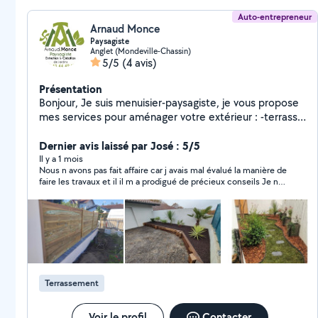
Auto-entrepreneur
Arnaud Monce
Paysagiste
Anglet (Mondeville-Chassin)
5/5
(4 avis)
Présentation
Bonjour, Je suis menuisier-paysagiste, je vous propose
mes services pour aménager votre extérieur : -terrasse
bois et composite -terrasse en dalles de pierres sur lit
de sable -berlinoise -escalier -arrosage automatique -
Dernier avis laissé par José : 5/5
bordures métalliques -pergola -abris -clôture -petite
Il y a 1 mois
Nous n avons pas fait affaire car j avais mal évalué la manière de
maçonnerie -cabane -entretien de votre extérieur -
faire les travaux et il il m a prodigué de précieux conseils Je n
abbatage d'arbre -plantation -soudure -maçonnerie
hésiterai pas a retourner vers lui en cas de besoins .
Autre demande me consulter
Terrassement
Voir le profil
Contacter