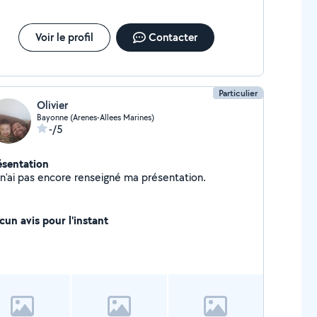
Voir le profil
Contacter
Particulier
Olivier
Bayonne (Arenes-Allees Marines)
-/5
ésentation
Je n'ai pas encore renseigné ma présentation.
cun avis pour l'instant