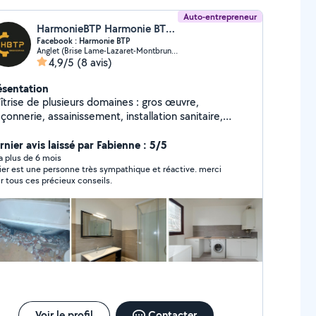
Auto-entrepreneur
HarmonieBTP Harmonie BTP (Harmonie BTP)
Facebook : Harmonie BTP
Anglet (Brise Lame-Lazaret-Montbrun-Pignada)
4,9/5
(8 avis)
ésentation
îtrise de plusieurs domaines : gros œuvre,
onnerie, assainissement, installation sanitaire,
âtrerie/peinture, agencement. Diplômé Chef de
antier routes et canalisations, à mon compte depuis
rnier avis laissé par Fabienne : 5/5
22, je met mon expérience à votre service.
y a plus de 6 mois
vier est une personne très sympathique et réactive. merci
r tous ces précieux conseils.
Voir le profil
Contacter