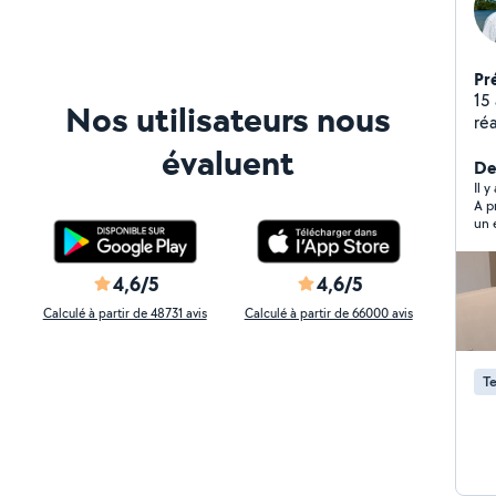
Pr
15 
Nos utilisateurs nous
ré
car
évaluent
so
Der
Il y
A p
un 
4,6/5
4,6/5
Calculé à partir de 48731 avis
Calculé à partir de 66000 avis
T