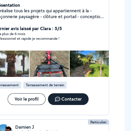
ésentation
réalise tous les projets qui appartiennent à la -
erie paysagère - clôture et portail - conception
énagement paysager - Entretien des espaces
rts
nier avis laissé par Clara : 5/5
y a plus de 6 mois
fessionnel et rapide je recommande !
errassement
Terrassement de terrain
Voir le profil
Contacter
Particulier
Damien J