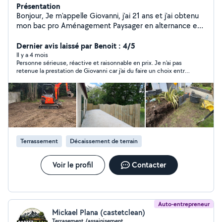
Présentation
Bonjour, Je m'appelle Giovanni, j'ai 21 ans et j'ai obtenu
mon bac pro Aménagement Paysager en alternance en
2025. Grâce à ma formation et à mon expérience, je
suis en mesure de réaliser diverses prestations,
Dernier avis laissé par Benoit : 4/5
notamment : La tonte et l'entretien des pelouses ; Les
Il y a 4 mois
Personne sérieuse, réactive et raisonnable en prix. Je n'ai pas
débroussaillages ; La taille des haies ; Les travaux
retenue la prestation de Giovanni car j'ai du faire un choix entre
d'élagage ; La maçonnerie paysagère ; La plantation;
plusieurs devis très proches dont un venant d'un pelliste avec
L'arrosage automatique; Terrasse,clôture; Le
lequel j'avais déjà travaillé
terrassement; Je suis disponible pour toute demande
ou projet paysager, et je m'engage à garantir un rendu
de qualité.
Terrassement
Décaissement de terrain
Voir le profil
Contacter
Auto-entrepreneur
Mickael Plana (castetclean)
Terrasement /assainisement