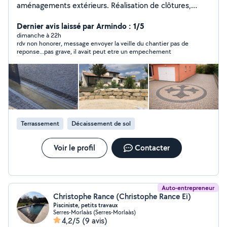
aménagements extérieurs. Réalisation de clôtures,
maçonnerie extérieure, terrasses, bordures, dalles
béton et rénovation d'espaces extérieurs.
Dernier avis laissé par Armindo : 1/5
dimanche à 22h
rdv non honorer, message envoyer la veille du chantier pas de
reponse...pas grave, il avait peut etre un empechement
Terrassement
Décaissement de sol
Voir le profil
Contacter
Auto-entrepreneur
Christophe Rance (Christophe Rance Ei)
Pisciniste, petits travaux
Serres-Morlaàs (Serres-Morlaàs)
4,2/5
(9 avis)