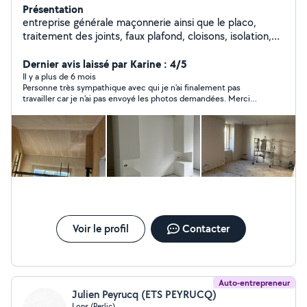
Présentation
entreprise générale maçonnerie ainsi que le placo,
traitement des joints, faux plafond, cloisons, isolation,
décoration neuf et renovation
Dernier avis laissé par Karine : 4/5
Il y a plus de 6 mois
Personne très sympathique avec qui je n'ai finalement pas
travailler car je n'ai pas envoyé les photos demandées. Merci
pour votre gentillesse mais c'est difficile d'évaluer un chantier
et effectuer un devis sur photo et comme vos collègues se
sont déplacés, nous avons privilégié un artisan qui est venu voir
sur place. Bonne continuation.
Voir le profil
Contacter
Auto-entrepreneur
Julien Peyrucq (ETS PEYRUCQ)
Lons (Perlic)