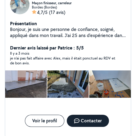
Maçon finisseur, carreleur
Bordes (Bordes)
4,7/5
(17 avis)
Présentation
Bonjour, je suis une personne de confiance, soigné,
appliqué dans mon travail. J'ai 25 ans d'expérience dans
le milieu du bâtiment . Je suis outillé, je possède une
bétonnière et un camion benne.
Dernier avis laissé par Patrice : 5/5
Il y a 3 mois
je n'ai pas fait affaire avec Alex, mais il était ponctuel au RDV et
de bon avis.
Voir le profil
Contacter