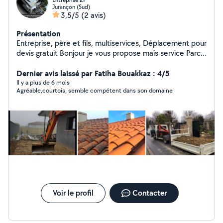
Entreprise 2F
Jurançon (Sud)
3,5/5
(2 avis)
Présentation
Entreprise, père et fils, multiservices, Déplacement pour
devis gratuit Bonjour je vous propose mais service Parc
et jardins : - élagage de haies -tonte de pelouse -
plantation et semences de pelouse ou arbustes
Dernier avis laissé par Fatiha Bouakkaz : 4/5
-élagage d'arbres -abattage d'arbres - réalisation de
Il y a plus de 6 mois
Agréable,courtois, semble compétent dans son domaine
massif en cailloux ou fleuris -pose de clôture (alu ou
pvc) Gros œuvre : -assainissement - drainage -
terrassement etc Nettoyage : - des toitures et façades
-sOl J'étudie toute proposition de travaux et je
m'adapte au mieux à vos demande . Contacter moi via
l'application A très vite.
Voir le profil
Contacter