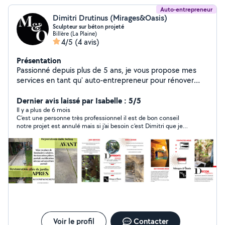
Auto-entrepreneur
Dimitri Drutinus (Mirages&Oasis)
Sculpteur sur béton projeté
Billère (La Plaine)
4/5
(4 avis)
Présentation
Passionné depuis plus de 5 ans, je vous propose mes
services en tant qu' auto-entrepreneur pour rénover
votre intérieur ou extérieur en bétons projetés ou
autres matières. N hésitez pas à me contacter pour
Dernier avis laissé par Isabelle : 5/5
prendre connaissance de vos attentes et devis.
Il y a plus de 6 mois
C’est une personne très professionnel il est de bon conseil
notre projet est annulé mais si j’ai besoin c’est Dimitri que je
contacterais.
Voir le profil
Contacter