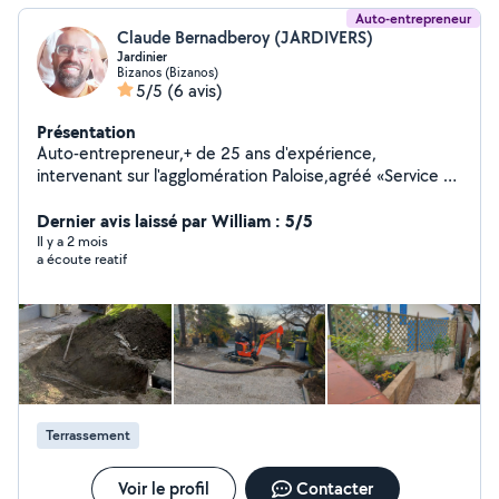
Auto-entrepreneur
Claude Bernadberoy (JARDIVERS)
Jardinier
Bizanos (Bizanos)
5/5
(6 avis)
Présentation
Auto-entrepreneur,+ de 25 ans d'expérience,
intervenant sur l'agglomération Paloise,agréé «Service à
la personne»vous permet de déduire 50% du montant
de la prestation=budget maîtrisé,alors n'hésitez pas à
Dernier avis laissé par William : 5/5
me contacter. J'effectue tous types de travaux espaces
Il y a 2 mois
a écoute reatif
verts ainsi qu'un service minipelle.
Terrassement
Voir le profil
Contacter