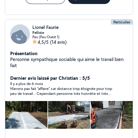
Particulier
Lionel Faurie
Pelliste
Pau (Pau-Ouest 1)
4,5/5
(14 avis)
Présentation
Personne sympathique sociable qui aime le travail bien
fait
Dernier avis laissé par Christian : 5/5
Il y a plus de 6 mois
N'avons pas fait "affaire" car distance trop éloignée pour trop
peu de travail... Cependant personne très honnête et très
serviable.... Cdt