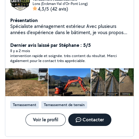
Lons (Erckman-Val d'Or-Pont Long)
4,3/5
(42 avis)
Présentation
Spécialiste aménagement extérieur Avec plusieurs
années d'expérience dans le bâtiment, je vous propose
mes services pour vos travaux extérieurs et entretien
Mes prestations : Terrassement (préparation de terrain,
Dernier avis laissé par Stéphane : 5/5
mise à niveau) Création de terrasse (dalles, béton, bois)
Il y a 2 mois
intervention rapide et soignée. très content du résultat. Merci
Pose de dalles extérieures Aménagement de jardin
également pour le contact très appréciable.
Semis de pelouse Élagage / entretien extérieur
Maçonnerie paysagère (bordures, murets, finitions)
Nettoyage toiture Nettoyage façade Travail soigné
Chantier propre Résultat durable Photos avant / après
possibles Intervention secteur 64 (Pau et alentours)
Devis rapide et conseils personnalisés
Terrassement
Terrassement de terrain
Voir le profil
Contacter