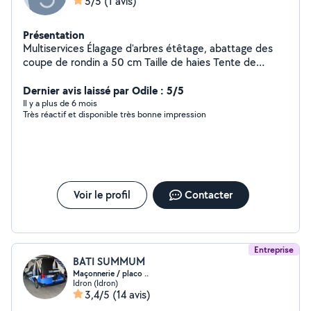
5/5
(1 avis)
Présentation
Multiservices Élagage d'arbres étêtage, abattage des
coupe de rondin a 50 cm Taille de haies Tente de
pelouse Débroussaillage Nettoyage de palmier Pose
clôture Nettoyage de gouttière Traitement anti mousse
Dernier avis laissé par Odile : 5/5
sur toiture Devis gratuit. Travaux avec nacelle non
Il y a plus de 6 mois
Très réactif et disponible très bonne impression
facturé. Déplacement de distance
Voir le profil
Contacter
Entreprise
BATI SUMMUM
Maçonnerie / placo ..
Idron (Idron)
3,4/5
(14 avis)