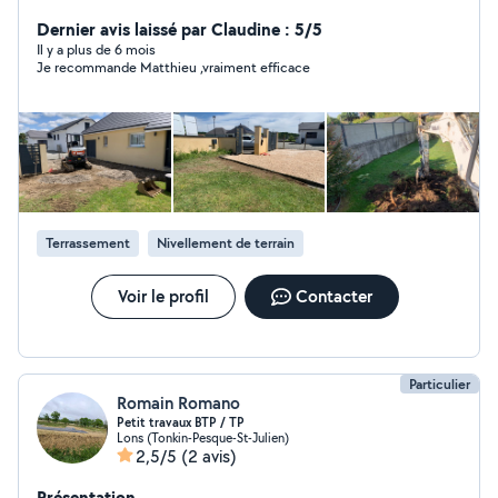
des espaces verts Conducteur de pelle/chargeuse (
tranchées/terrassements) Autres services : - Affûtage
Dernier avis laissé par Claudine : 5/5
lame tondeuse/ chaînes tronçonneuse/ tailles haies -
Il y a plus de 6 mois
Je recommande Matthieu ,vraiment efficace
Nettoyage machine
Terrassement
Nivellement de terrain
Voir le profil
Contacter
Particulier
Romain Romano
Petit travaux BTP / TP
Lons (Tonkin-Pesque-St-Julien)
2,5/5
(2 avis)
Présentation