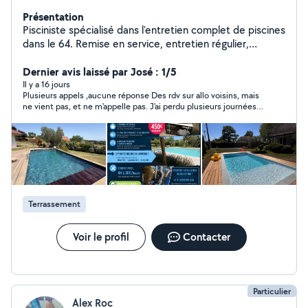
Présentation
Pisciniste spécialisé dans l'entretien complet de piscines
dans le 64. Remise en service, entretien régulier,
dépannage, traitement de l'eau, nettoyage,
automatisation et optimisation des équipements.
Dernier avis laissé par José : 1/5
Interventions rapides, travail soigné et conseils
Il y a 16 jours
Plusieurs appels ,aucune réponse Des rdv sur allo voisins, mais
professionnels pour garder une eau propre toute
ne vient pas, et ne m'appelle pas. J'ai perdu plusieurs journées.
l'année. Je propose également des petits travaux et
Comment peut il y avoir des avis ,si cette personne est
prestations de terrassement (préparation de terrain,
introuvable?
aménagements extérieurs, interventions diverses).
Disponible, réactif et sérieux.
Terrassement
Voir le profil
Contacter
Particulier
Alex Roc