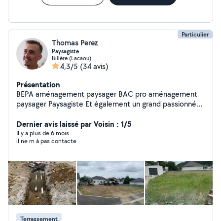
Particulier
Thomas Perez
Paysagiste
Billère (Lacaou)
4,3/5
(34 avis)
Présentation
BEPA aménagement paysager BAC pro aménagement
paysager Paysagiste Et également un grand passionné
de rugby Je suis à votre disposition pour tout type
d'entretien dans votre jardin ainsi que tout type de
Dernier avis laissé par Voisin : 1/5
création. Paiement en CESU.
Il y a plus de 6 mois
il ne m à pas contacte
Terrassement