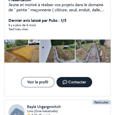
Jeune et motivé à réaliser vos projets dans le domaine
de " petite " maçonnerie ( clôture, seuil, enduit, dalle,
terrasse...) ainsi que dans le TP ( terrassement,
réseaux...(pas équipé de mini pelle je passe par de la
Dernier avis laissé par Pubs : 1/5
location)) pour tous renseignements n'hésitez pas à me
Il y a plus de 6 mois
Tarif très cher
contacter en message au plaisir je l'espère !
Voir le profil
Contacter
Particulier
Rayle Urgargowitch
Lons (Zone Industrielle)