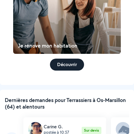
Je rénove mon habitation
Découvrir
Dernières demandes pour Terrassiers à Os-Marsillon
(64) et alentours
Carine G.
D
Sur devis
postée à 10:57
p