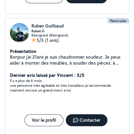
Particulier
Ruben Guilbaud
Ruben.G
Bésingrand (Bésingrand)
5/5
(1 avis)
Présentation
Bonjour j'ai 21ans je suis chaudronnier soudeur. Je peux
aider à monter des meubles, à souder des pièces. à
vous aider à faire des bricole ou bien même à entretenir
le jardin tondre la pelouse ou autre. A très vite
Dernier avis laissé par Vincent : 5/5
Il y a plus de 6 mois
une personne très agréable et très travailleur je recommande
vraiment encore un grand merci a toi
Voir le profil
Contacter