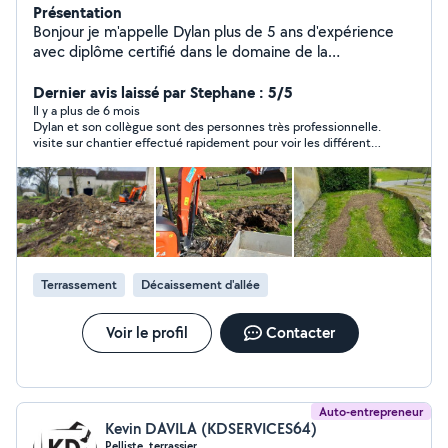
Présentation
Bonjour je m'appelle Dylan plus de 5 ans d'expérience
avec diplôme certifié dans le domaine de la
maçonerie/carrelage /plaquiste /gros oeuvre et
assainissement pour toute information et
Dernier avis laissé par Stephane : 5/5
renseignement veuillez me contacter par téléphone ou
Il y a plus de 6 mois
Dylan et son collègue sont des personnes très professionnelle.
par message
visite sur chantier effectué rapidement pour voir les différents
travaux a réaliser. De nombreux conseils et proposition
techniques faite sur place. Devis préparé et envoyé
rapidement. Prix des prestations correcte et travaux réaliser
avec grand succès. Je ne peux que recommander cette jeune
entreprise !!
Terrassement
Décaissement d'allée
Voir le profil
Contacter
Auto-entrepreneur
Kevin DAVILA (KDSERVICES64)
Pelliste, terrassier