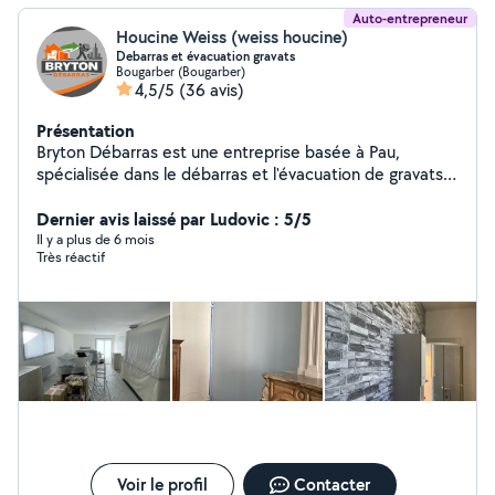
Auto-entrepreneur
Houcine Weiss (weiss houcine)
Debarras et évacuation gravats
Bougarber (Bougarber)
4,5/5
(36 avis)
Présentation
Bryton Débarras est une entreprise basée à Pau,
spécialisée dans le débarras et l'évacuation de gravats.
Nous intervenons rapidement à Pau et dans ses
alentours. Nous prenons en charge le débarras de
Dernier avis laissé par Ludovic : 5/5
maisons, appartements, caves, greniers et locaux
Il y a plus de 6 mois
Très réactif
professionnels. Nous assurons également l'évacuation
de gravats après travaux ou rénovations. Notre équipe
travaille avec sérieux, efficacité et discrétion. Nous
proposons des solutions adaptées à chaque situation.
Voir le profil
Contacter