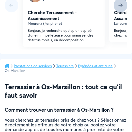
Cherche Terrassement -
Cherche 
Assainissement
Assainis
Mourenx (Peripherie)
Lahourcad
Bonjour, je recherche quelqu un equipé
Bonjour, j'a
d'une mini pelleteuse pour ramasser des
chez moi p
détritus moisis, en décomposition
Prestations de services
Terrassiers
Pyrénées-atlantiques
Os-Marsillon
Terrassier à Os-Marsillon : tout ce qu’il
faut savoir
Comment trouver un terrassier à Os-Marsillon ?
Vous cherchez un terrassier près de chez vous ? Sélectionnez
directement les offreurs de votre choix ou postez votre
demande auprès de tous les membres à proximité de votre