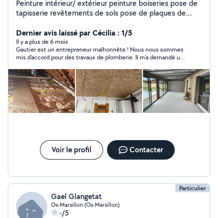
Peinture intérieur/ extérieur peinture boiseries pose de
tapisserie revêtements de sols pose de plaques de
plâtres etc... N'hésitez pas à me contacter pour plus
Dernier avis laissé par Cécilia : 1/5
d'informations Cordialement
Il y a plus de 6 mois
Gautier est un entrepreneur malhonnête ! Nous nous sommes
mis d'accord pour des travaux de plomberie. Il m'a demandé un
acompte conséquent, est venu environ 2h. Il m'a coupé les
tuyauteries d'alimentation générale d'eau de l'appartement et a
positionné quelques raccords (sans les sertir !) dans un mur
prévus d'être doublé, au lieu de réaliser une nourrice
d'alimentation accessible. Il est ensuite parti prétextant une
urgence familiale. Il m'a répondu au bout d'une semaine qu'il ne
s'avait pas quand il reviendrait. Et depuis plus de nouvelles ! Il a
laissé les travaux en plan, n'a évidemment jamais rendu
l'acompte et ne répond plus. Cela date de juillet 2024. J'ai dû
trouver un plombier en urgence pour ne pas me trouver sans
eau trop longtemps, qui a été catastrophé du travail réalisé par
Voir le profil
Contacter
Gautier. Si vous souhaitez un travail de qualité sans être volé,
cherchez quelqu'un d'autre !
Particulier
Gael Glangetat
Os-Marsillon (Os-Marsillon)
-/5