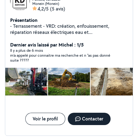
Monein (Monein)
4,2/5
(5 avis)
Présentation
- Terrassement - VRD: création, enfouissement,
réparation réseaux électriques eau et
télécommunications - Assainissement et pluvial -
Evacuation et transports: gravats, terre - Livraison: terre,
Dernier avis laissé par Michel : 1/5
cailloux - Allées, Parcs et Jardins KDSERVICES64
Il y a plus de 6 mois
m'a appelé pour connaitre ma recherche et n "as pas donné
Assurance décennale
suite ?????
Voir le profil
Contacter