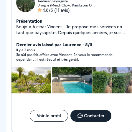
Jardinier paysagiste
Urrugne (Mendi Choko Karrikatxar Olhette)
4,8/5
(11 avis)
Présentation
Boujour Alcibar Vincent - Je propose mes services en
tant que paysagiste. Depuis quelques années, je suis
paysagiste dans des jardins basques. Je suis dynamique
et à l'écoute des vos besoins pour réaliser le plus
Dernier avis laissé par Laurence : 5/5
parfaitement possible vos projets. Les tâches que je
Il y a 3 mois
Je n’ai pas fait affaire avec Vincent. Je vous le recommande
puisse réaliser sont : -Tonte -ramassage de feuilles -
cependant : il est réactif et très gentil.
petit élagage -Taille de haie -Petite création ( création
d'un massif, semer un gazon , plantation.. ) -Nettoyage
de terrasse - Je serais ravi d'échanger avec vous au
sujet de votre jardin.
Voir le profil
Contacter