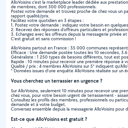
AlloVoisins c’est la marketplace leader dédiée aux prestatio
de membres, dont 300 000 professionnels.
Postez votre demande et trouvez proche de chez vous un parti
rapport qualité/prix.
Facilitez votre quotidien en 3 étapes :
1. Postez votre demande : indiquez votre besoin en quelque
2. Recevez des réponses d’offreurs particuliers et professio
3. Echangez avec les offreurs depuis la messagerie privée et 
C’est gratuit et sans commission !
AlloVoisins partout en France : 35 000 communes représentées 
Efficace : Une demande postée toutes les 10 secondes, 3.6
Généraliste : 1 250 types de besoins différents, tout est poss
Rapide : 10 minutes pour recevoir une première réponse à 
Qualité / prix : 4 membres AlloVoisins sur 5* indiquent qu’All
* Données issues d’une enquête AlloVoisins réalisée sur un é
Vous cherchez un terrassier en urgence ?
Sur AlloVoisins, seulement 10 minutes pour recevoir une p
chez vous, pour votre besoin urgent de terrassement - assa
Consultez les profils des membres, professionnels ou particuli
demande et à votre budget.
Conversez ensemble depuis la messagerie AlloVoisins pour de
Est-ce que AlloVoisins est gratuit ?