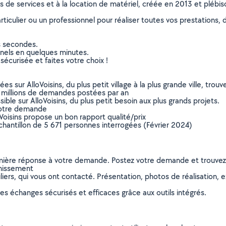
ns de services et à la location de matériel, créée en 2013 et plébi
culier ou un professionnel pour réaliser toutes vos prestations, d
s secondes.
nnels en quelques minutes.
sécurisée et faites votre choix !
sur AlloVoisins, du plus petit village à la plus grande ville, tro
 millions de demandes postées par an
ible sur AlloVoisins, du plus petit besoin aux plus grands projets.
votre demande
oVoisins propose un bon rapport qualité/prix
chantillon de 5 671 personnes interrogées (Février 2024)
remière réponse à votre demande. Postez votre demande et trouve
inissement
ers, qui vous ont contacté. Présentation, photos de réalisation, exp
s échanges sécurisés et efficaces grâce aux outils intégrés.