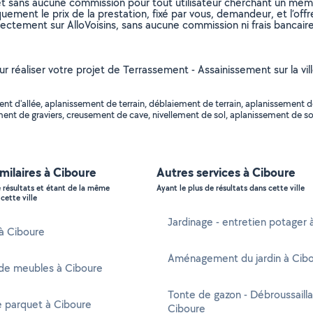
et sans aucune commission pour tout utilisateur cherchant un membre
uement le prix de la prestation, fixé par vous, demandeur, et l’offr
rectement sur AlloVoisins, sans aucune commission ni frais bancaire
our réaliser votre projet de Terrassement - Assainissement sur la 
t d'allée, aplanissement de terrain, déblaiement de terrain, aplanissement de
ment de graviers, creusement de cave, nivellement de sol, aplanissement de sol
imilaires à Ciboure
Autres services à Ciboure
e résultats et étant de la même
Ayant le plus de résultats dans cette ville
cette ville
Jardinage - entretien potager 
 à Ciboure
Aménagement du jardin à Cib
de meubles à Ciboure
Tonte de gazon - Débroussaill
e parquet à Ciboure
Ciboure