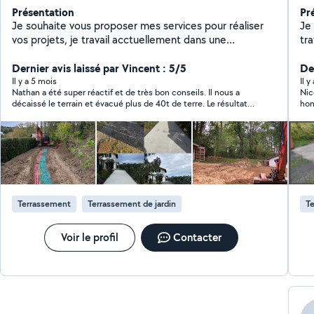
Présentation
Pr
Je souhaite vous proposer mes services pour réaliser
Je
vos projets, je travail acctuellement dans une
tra
entreprise de Travaux publics sur Bidart , j'étais
(ca
auparant ouvrier dans la renovation dans notre
Dernier avis laissé par Vincent : 5/5
déb
Der
entreprise familiale , pour toutes demandes de
te
Il y a 5 mois
Il 
Nathan a été super réactif et de très bon conseils. Il nous a
Nic
terrassement, pose de réseaux
ass
décaissé le terrain et évacué plus de 40t de terre. Le résultat
hon
(EP,EU,Elec,AEP,Gaz,Telecom) aménagements
vr
fini est génial. Je recommande vivement pour sa gentillesse et
aff
extérieur, maçonnerie, petit travaux divers n'hésitez
sta
son expertise.
ses
pas à me contactez
de 
vit
le 
béton. Je suis à votr
vot
BO
RÉP
Terrassement
Terrassement de jardin
Te
po
Voir le profil
Contacter