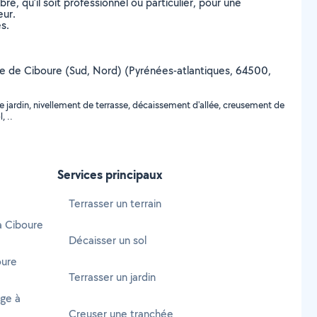
, qu’il soit professionnel ou particulier, pour une
eur.
s.
ville de Ciboure (Sud, Nord) (Pyrénées-atlantiques, 64500,
 jardin, nivellement de terrasse, décaissement d'allée, creusement de
, ..
Services principaux
Terrasser un terrain
à Ciboure
Décaisser un sol
oure
Terrasser un jardin
age à
Creuser une tranchée