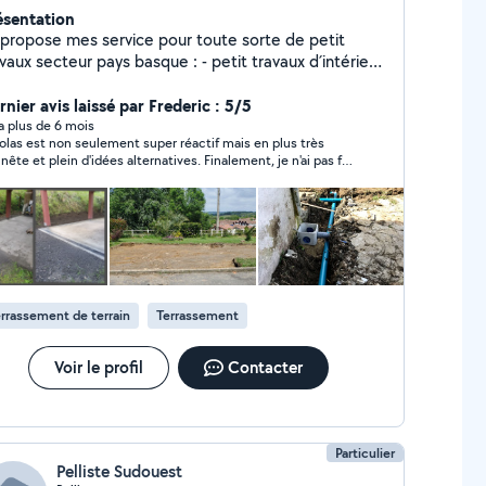
ésentation
 propose mes service pour toute sorte de petit
vaux secteur pays basque : - petit travaux d´intérieur
rrelage, peinture, bricolage.....) - tonte de pelouse,
roussailler vos parcelles .... - Taille de haies - Petit
nier avis laissé par Frederic : 5/5
rrassement ( piscine , aménagement, fondation....) -
y a plus de 6 mois
olas est non seulement super réactif mais en plus très
ainissement ( raccordement sur réseau, individuel) -
nête et plein d'idées alternatives. Finalement, je n'ai pas fait
d ( bordure, caniveau, béton désactivé, pose de
aire avec lui car il manquait de matériel lourd, mais grâce à
bisateur de gravier, préparation d´enrobé...) - Pose
 conseils bienveillants j'ai pu résoudre mon problème très
gaines Télécom, eau, edf - dalles béton, trottoir
e. Je le recommande chaudement. S'il vous dit qu'il peut, il
fera à 100%
e disposition pour me présenter
re projet et répondre à vos attentes. COCHER LA
NNE ACTIVITÉ AFIN QUE JE VOUS PUISSE VOUS
ONDRE À VOS DEMANDE PRIVÉ. Contacter moi
rrassement de terrain
Terrassement
ur un devis.
Voir le profil
Contacter
Particulier
Pelliste Sudouest