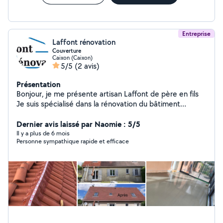
Entreprise
Laffont rénovation
Couverture
Caixon (Caixon)
5/5
(2 avis)
Présentation
Bonjour, je me présente artisan Laffont de père en fils
Je suis spécialisé dans la rénovation du bâtiment
intérieur extérieur Je vous propose mon expérience
Pour tous vos projets ma devise, travail de qualité basé
Dernier avis laissé par Naomie : 5/5
sur la confiance.
Il y a plus de 6 mois
Personne sympathique rapide et efficace