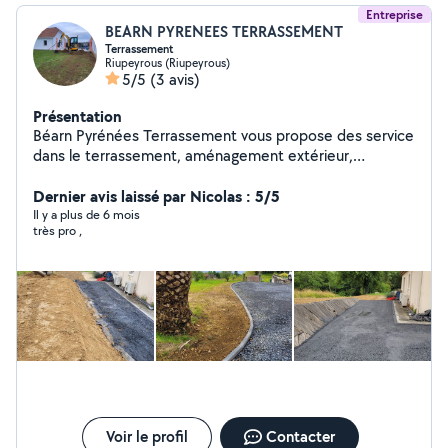
Entreprise
BEARN PYRENEES TERRASSEMENT
Terrassement
Riupeyrous (Riupeyrous)
5/5
(3 avis)
Présentation
Béarn Pyrénées Terrassement vous propose des service
dans le terrassement, aménagement extérieur,
Empierrement / création d'accès, viabilisation, terrain de
Dernier avis laissé par Nicolas : 5/5
pétanque, bassin, nivellement, démolition. Devis gratuit
Il y a plus de 6 mois
très pro ,
Voir le profil
Contacter