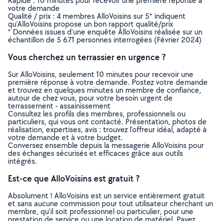
Rapide : 10 minutes pour recevoir une première réponse à
votre demande
Qualité / prix : 4 membres AlloVoisins sur 5* indiquent
qu’AlloVoisins propose un bon rapport qualité/prix
* Données issues d’une enquête AlloVoisins réalisée sur un
échantillon de 5 671 personnes interrogées (Février 2024)
Vous cherchez un terrassier en urgence ?
Sur AlloVoisins, seulement 10 minutes pour recevoir une
première réponse à votre demande. Postez votre demande
et trouvez en quelques minutes un membre de confiance,
autour de chez vous, pour votre besoin urgent de
terrassement - assainissement
Consultez les profils des membres, professionnels ou
particuliers, qui vous ont contacté. Présentation, photos de
réalisation, expertises, avis : trouvez l'offreur idéal, adapté à
votre demande et à votre budget.
Conversez ensemble depuis la messagerie AlloVoisins pour
des échanges sécurisés et efficaces grâce aux outils
intégrés.
Est-ce que AlloVoisins est gratuit ?
Absolument ! AlloVoisins est un service entièrement gratuit
et sans aucune commission pour tout utilisateur cherchant un
membre, qu’il soit professionnel ou particulier, pour une
prestation de service ou une location de matériel. Payez