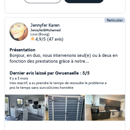
Particulier
Jennyfer Karen
Jennyfer&Mohamed
Lons (Bourg)
4,9/5
(47 avis)
Présentation
Bonjour, en duo, nous intervenons seul(e) ou à deux en
fonction des prestations grâce à notre
complémentarité. Mohamed, agent polyvalent, est
formé à la maintenance électrique et en plomberie;
Dernier avis laissé par Gwuenaelle : 5/5
Aussi, doué en bricolage, peinture et travaux divers , il
Il y a 3 mois
tres reactif, a su prendre le temps de resoudre le probleme a
réalise un travail bien fait et propre. Ainsi , entre autre,
pris le temps sans surcoût,tres honnête
Mohamed monte et installe différents meubles comme
les cuisines, les sdb, abri de jardin, pose de parquet
etc., comme l'illustrent les photos ci-jointes. Jenny
pourra répondre à vos besoins concernant les enfants,
les personnes âgées. Par ailleurs, elle a effectué
diverses missions dans l'immobilier. Fiables, sérieux, à
l'écoute , nous essayons d'assurer chacun des