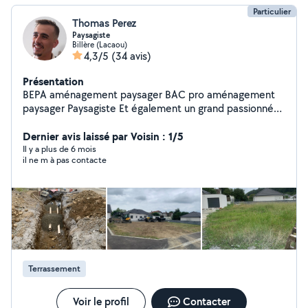
Particulier
Thomas Perez
Paysagiste
Billère (Lacaou)
4,3/5
(34 avis)
Présentation
BEPA aménagement paysager BAC pro aménagement
paysager Paysagiste Et également un grand passionné
de rugby Je suis à votre disposition pour tout type
d'entretien dans votre jardin ainsi que tout type de
Dernier avis laissé par Voisin : 1/5
création. Paiement en CESU.
Il y a plus de 6 mois
il ne m à pas contacte
Terrassement
Voir le profil
Contacter