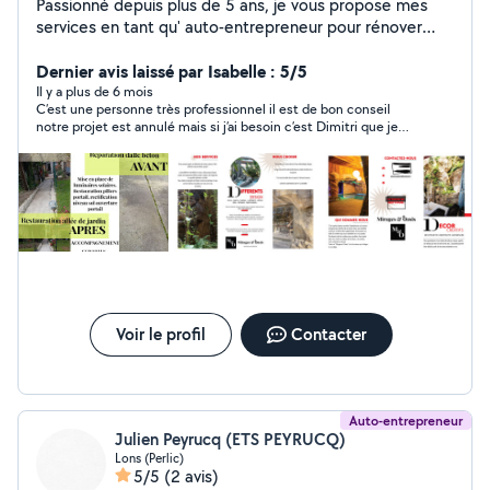
Passionné depuis plus de 5 ans, je vous propose mes
services en tant qu' auto-entrepreneur pour rénover
votre intérieur ou extérieur en bétons projetés ou
autres matières. N hésitez pas à me contacter pour
Dernier avis laissé par Isabelle : 5/5
prendre connaissance de vos attentes et devis.
Il y a plus de 6 mois
C’est une personne très professionnel il est de bon conseil
notre projet est annulé mais si j’ai besoin c’est Dimitri que je
contacterais.
Voir le profil
Contacter
Auto-entrepreneur
Julien Peyrucq (ETS PEYRUCQ)
Lons (Perlic)
5/5
(2 avis)