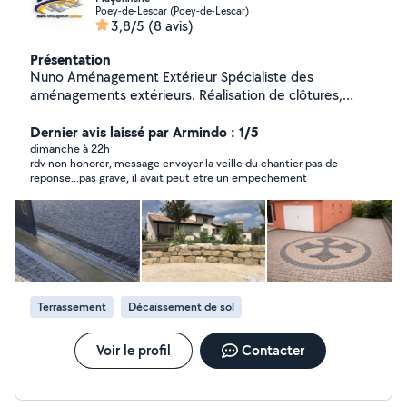
Poey-de-Lescar (Poey-de-Lescar)
3,8/5
(8 avis)
Présentation
Nuno Aménagement Extérieur Spécialiste des
aménagements extérieurs. Réalisation de clôtures,
maçonnerie extérieure, terrasses, bordures, dalles
béton et rénovation d'espaces extérieurs.
Dernier avis laissé par Armindo : 1/5
dimanche à 22h
rdv non honorer, message envoyer la veille du chantier pas de
reponse...pas grave, il avait peut etre un empechement
Terrassement
Décaissement de sol
Voir le profil
Contacter