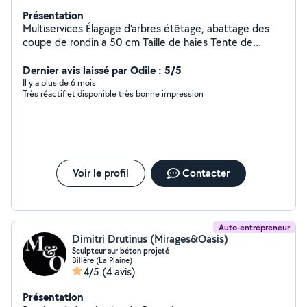
Présentation
Multiservices Élagage d'arbres étêtage, abattage des
coupe de rondin a 50 cm Taille de haies Tente de
pelouse Débroussaillage Nettoyage de palmier Pose
clôture Nettoyage de gouttière Traitement anti mousse
Dernier avis laissé par Odile : 5/5
sur toiture Devis gratuit. Travaux avec nacelle non
Il y a plus de 6 mois
Très réactif et disponible très bonne impression
facturé. Déplacement de distance
Voir le profil
Contacter
Auto-entrepreneur
Dimitri Drutinus (Mirages&Oasis)
Sculpteur sur béton projeté
Billère (La Plaine)
4/5
(4 avis)
Présentation