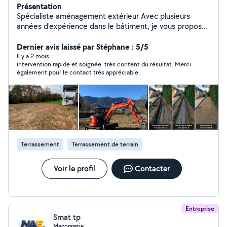
Présentation
Spécialiste aménagement extérieur Avec plusieurs
années d'expérience dans le bâtiment, je vous propose
mes services pour vos travaux extérieurs et entretien
Mes prestations : Terrassement (préparation de terrain,
Dernier avis laissé par Stéphane : 5/5
mise à niveau) Création de terrasse (dalles, béton, bois)
Il y a 2 mois
intervention rapide et soignée. très content du résultat. Merci
Pose de dalles extérieures Aménagement de jardin
également pour le contact très appréciable.
Semis de pelouse Élagage / entretien extérieur
Maçonnerie paysagère (bordures, murets, finitions)
Nettoyage toiture Nettoyage façade Travail soigné
Chantier propre Résultat durable Photos avant / après
possibles Intervention secteur 64 (Pau et alentours)
Devis rapide et conseils personnalisés
Terrassement
Terrassement de terrain
Voir le profil
Contacter
Entreprise
Smat tp
Maçonnerie