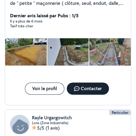
de " petite " maçonnerie ( clôture, seuil, enduit, dalle,
terrasse...) ainsi que dans le TP ( terrassement,
réseaux...(pas équipé de mini pelle je passe par de la
Dernier avis laissé par Pubs : 1/5
location)) pour tous renseignements n'hésitez pas à me
Il y a plus de 6 mois
Tarif très cher
contacter en message au plaisir je l'espère !
Voir le profil
Contacter
Particulier
Rayle Urgargowitch
Lons (Zone Industrielle)
5/5
(1 avis)