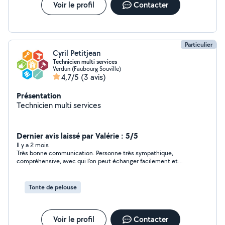
Voir le profil
Contacter
Particulier
Cyril Petitjean
Technicien multi services
Verdun (Faubourg Souville)
4,7/5
(3 avis)
Présentation
Technicien multi services
Dernier avis laissé par Valérie : 5/5
Il y a 2 mois
Très bonne communication. Personne très sympathique,
compréhensive, avec qui l'on peut échanger facilement et
rapidement.
Tonte de pelouse
Voir le profil
Contacter