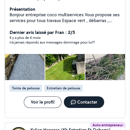
Présentation
Bonjour entreprise coco multiservices Vous propose ses
services pour tous travaux Espace vert , débarras ,
maçonnerie, clôture, travaux divers sur demande
N'attendez plus pour réaliser vos travaux Travail propre
Dernier avis laissé par Fran : 2/5
et soigné Je me déplace dans un rayon de 80 autour de
Il y a plus de 6 mois
n'a jamais répondu aux messages dommage pour lui!!!
Romagne sous les cote N'attendez plus pour réaliser
vos devis A bientôt
Tonte de pelouse
Entretien de pelouse
Voir le profil
Contacter
Auto-entrepreneur
Kylian Hanesse (Kh Entretien Et Debarra)