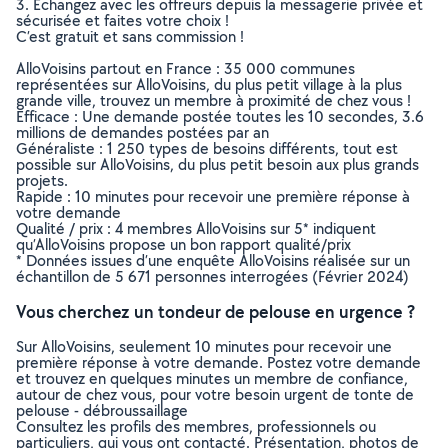
3. Echangez avec les offreurs depuis la messagerie privée et
sécurisée et faites votre choix !
C’est gratuit et sans commission !
AlloVoisins partout en France : 35 000 communes
représentées sur AlloVoisins, du plus petit village à la plus
grande ville, trouvez un membre à proximité de chez vous !
Efficace : Une demande postée toutes les 10 secondes, 3.6
millions de demandes postées par an
Généraliste : 1 250 types de besoins différents, tout est
possible sur AlloVoisins, du plus petit besoin aux plus grands
projets.
Rapide : 10 minutes pour recevoir une première réponse à
votre demande
Qualité / prix : 4 membres AlloVoisins sur 5* indiquent
qu’AlloVoisins propose un bon rapport qualité/prix
* Données issues d’une enquête AlloVoisins réalisée sur un
échantillon de 5 671 personnes interrogées (Février 2024)
Vous cherchez un tondeur de pelouse en urgence ?
Sur AlloVoisins, seulement 10 minutes pour recevoir une
première réponse à votre demande. Postez votre demande
et trouvez en quelques minutes un membre de confiance,
autour de chez vous, pour votre besoin urgent de tonte de
pelouse - débroussaillage
Consultez les profils des membres, professionnels ou
particuliers, qui vous ont contacté. Présentation, photos de