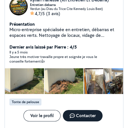
Entretien debarra
Verdun (au Dieu du Trice Cite Kennedy Louis Best)
4,7/5
(3 avis)
Présentation
Micro-entreprise spécialisée en entretien, débarras et
espaces verts. Nettoyage de locaux, vidage de
logements, déménagement tonte, taille de haies et
entretien de jardins. Service sérieux, rapide et adapté à
Dernier avis laissé par Pierre : 4/5
vos besoins devis gratuit.
Il y a 5 mois
Jeune très motiver travaille propre et soignée je vous le
conseille fortement👍
Tonte de pelouse
Voir le profil
Contacter