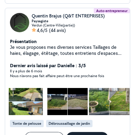
Auto-entrepreneur
Quentin Brajus (Q&T ENTREPRISES)
Paysagiste
Verdun (Centre-Ville(partie))
4,6/5
(44 avis)
Présentation
Je vous proposes mes diverses services Taillages de
haies, élagage, étêtage, toutes entretiens d'espaces
verts. Et petit travaux aussi ( À voir en privé en fonction
de la tâche à effectuer ) Et devis gratuit ! N'hésitez pas
Dernier avis laissé par Danielle : 3/5
à me contacter. Cordialement
Il y a plus de 6 mois
Nous n'avons pas fait affaire peut-être une prochaine fois
Tonte de pelouse
Débroussaillage de jardin