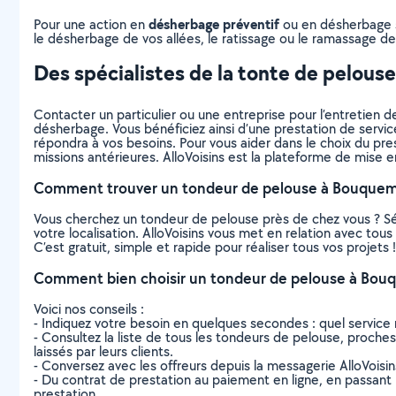
désherbage préventif
Pour une action en
ou en désherbage sé
le désherbage de vos allées, le ratissage ou le ramassage des
Des spécialistes de la tonte de pelous
Contacter un particulier ou une entreprise pour l’entretien de
désherbage. Vous bénéficiez ainsi d’une prestation de servic
répondra à vos besoins. Pour vous aider dans le choix du prest
missions antérieures. AlloVoisins est la plateforme de mise e
Comment trouver un tondeur de pelouse à Bouquem
Vous cherchez un tondeur de pelouse près de chez vous ? S
votre localisation. AlloVoisins vous met en relation avec to
C’est gratuit, simple et rapide pour réaliser tous vos projets !
Comment bien choisir un tondeur de pelouse à Bou
Voici nos conseils :
- Indiquez votre besoin en quelques secondes : quel service 
- Consultez la liste de tous les tondeurs de pelouse, proches 
laissés par leurs clients.
- Conversez avec les offreurs depuis la messagerie AlloVoisi
- Du contrat de prestation au paiement en ligne, en passant pa
prestation.