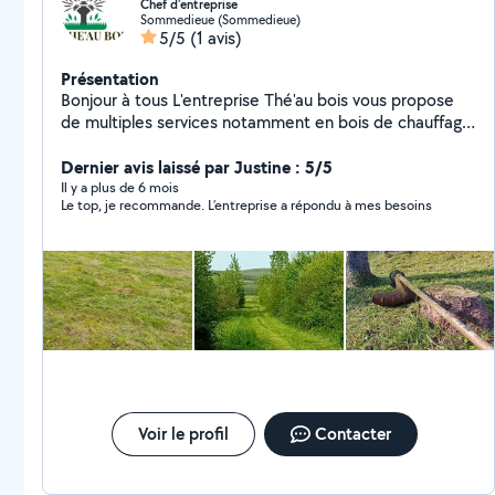
Chef d'entreprise
Sommedieue (Sommedieue)
5/5
(1 avis)
Présentation
Bonjour à tous L'entreprise Thé'au bois vous propose
de multiples services notamment en bois de chauffage
et espaces verts Abbatage, débitage, fendage, ...
Tonte, taille, gyrobroyeur, ... Nettoyage, évacuation
Dernier avis laissé par Justine : 5/5
déchets, ... Également d'autres prestations à la
Il y a plus de 6 mois
Le top, je recommande. L’entreprise a répondu à mes besoins
demande du client ︎ Je suis disponible continuellement ︎
Devis gratuit ; entreprise déclarée Je suis à votre
écoute, n'hésitez pas à me contacter
Voir le profil
Contacter