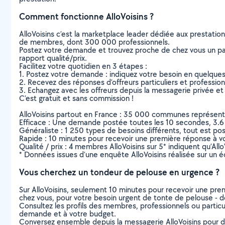
Comment fonctionne AlloVoisins ?
AlloVoisins c’est la marketplace leader dédiée aux prestatio
de membres, dont 300 000 professionnels.
Postez votre demande et trouvez proche de chez vous un parti
rapport qualité/prix.
Facilitez votre quotidien en 3 étapes :
1. Postez votre demande : indiquez votre besoin en quelque
2. Recevez des réponses d’offreurs particuliers et professio
3. Echangez avec les offreurs depuis la messagerie privée et 
C’est gratuit et sans commission !
AlloVoisins partout en France : 35 000 communes représentées 
Efficace : Une demande postée toutes les 10 secondes, 3.6
Généraliste : 1 250 types de besoins différents, tout est poss
Rapide : 10 minutes pour recevoir une première réponse à 
Qualité / prix : 4 membres AlloVoisins sur 5* indiquent qu’All
* Données issues d’une enquête AlloVoisins réalisée sur un é
Vous cherchez un tondeur de pelouse en urgence ?
Sur AlloVoisins, seulement 10 minutes pour recevoir une p
chez vous, pour votre besoin urgent de tonte de pelouse - d
Consultez les profils des membres, professionnels ou particuli
demande et à votre budget.
Conversez ensemble depuis la messagerie AlloVoisins pour de