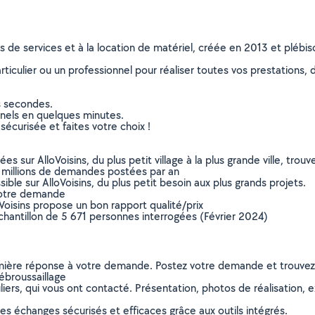
ns de services et à la location de matériel, créée en 2013 et plébi
culier ou un professionnel pour réaliser toutes vos prestations, d
s secondes.
nnels en quelques minutes.
sécurisée et faites votre choix !
sur AlloVoisins, du plus petit village à la plus grande ville, tro
 millions de demandes postées par an
ible sur AlloVoisins, du plus petit besoin aux plus grands projets.
votre demande
oVoisins propose un bon rapport qualité/prix
chantillon de 5 671 personnes interrogées (Février 2024)
remière réponse à votre demande. Postez votre demande et trouve
ébroussaillage
ers, qui vous ont contacté. Présentation, photos de réalisation, exp
s échanges sécurisés et efficaces grâce aux outils intégrés.