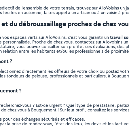
lectif de l’ensemble de votre terrain, trouvez sur AlloVoisins un j
 feuilles en automne, faites appel à un artisan ou à un voisin à pro
e et du débroussaillage proches de chez vou
travail so
 vos espaces verts sur AlloVoisins, c’est vous garantir un
e personnalisée. Proche de chez vous, contactez sur Allovoisins un 
ataire, vous pouvez consulter son profil et ses évaluations, des pho
n relation entre les habitants et/ou les professionnels de proximité
ont ?
électionnez directement les offreurs de votre choix ou postez vo
us les tondeurs de pelouse, professionnels et particuliers, à Bou
quemont ?
recherchez-vous ? Est-ce urgent ? Quel type de prestataire, particu
de chez vous à Bouquemont ! Sur leur profil, consultez les services
ns pour des échanges sécurisés et efficaces.
r la prise de rendez-vous, l’état des lieux, les devis et les facture