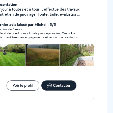
ésentation
ur à toutes et à tous, J'effectue des travaux
ntretien de jardinage. Tonte, taille, évaluation
. Pour plus d'informations laissez moi
 message. Merci
rnier avis laissé par Michel : 5/5
y a plus de 6 mois
dépit de conditions climatiques déplorables, Yannick a
faitment tenu ses engagements et rendu une prestation
gnée et digne de confiance. Je recommande ses services et
le solliciterai à nouveau pour l'entretien de mes espaces
ts. Compte tenu de la quantité et de la qualité du travail
du, j'ai été au delà de sa demande de rétribution pour sa
station.
Voir le profil
Contacter