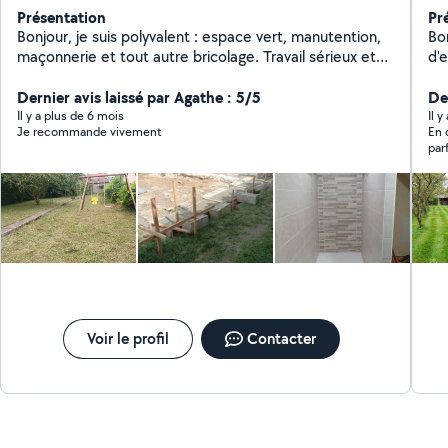
Présentation
Pr
Bonjour, je suis polyvalent : espace vert, manutention,
Bonjo
maçonnerie et tout autre bricolage. Travail sérieux et
d'e
de qualité.
déchets et plus...
Dernier avis laissé par Agathe : 5/5
un
De
Il y a plus de 6 mois
Il 
Je recommande vivement
En 
par
soi
je 
ver
ren
pre
Voir le profil
Contacter