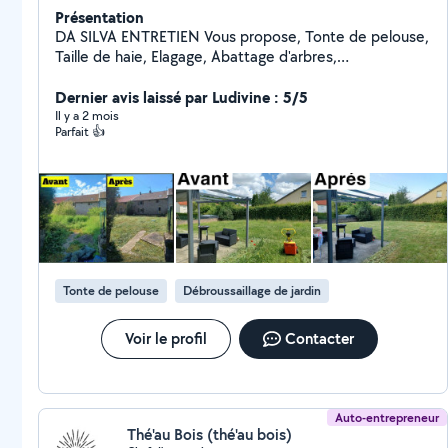
Présentation
DA SILVA ENTRETIEN Vous propose, Tonte de pelouse,
Taille de haie, Elagage, Abattage d'arbres,
Débroussaillage, Jardinage, Petit travaux divers
Rénovation Nettoyage, Démoussage de Toiture,
Dernier avis laissé par Ludivine : 5/5
Facade, Terrasse, Peinture géneral Interieur, Exterieur
Il y a 2 mois
Parfait 👍
Transport et retrait de marchandises, colis Location et
Dépôt de Benne Débarras vos encombrants; Mobilier,
Bois, Gravats, Déchets verts, Ferraille, Batterie, ect..
Débarras de vos locaux; Maison, Appartement, Garage,
Cave, Grenier, Jardins, ect.. N'hésitez pas à me
contacter pour toute demande. DA SILVA ENTRETIEN
à VOTRE SERVICE
Tonte de pelouse
Débroussaillage de jardin
Voir le profil
Contacter
Auto-entrepreneur
Thé'au Bois (thé'au bois)