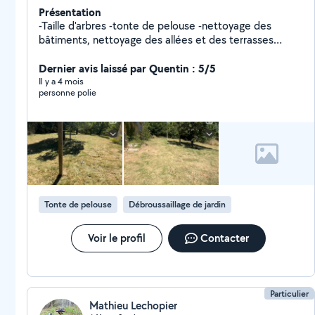
Présentation
-Taille d'arbres -tonte de pelouse -nettoyage des
bâtiments, nettoyage des allées et des terrasses
-évacuation des déchets verts -élagage léger -
ramassage des feuilles mortes -désherbage -taille de
Dernier avis laissé par Quentin : 5/5
haie, arbuste et rosiers
Il y a 4 mois
personne polie
Tonte de pelouse
Débroussaillage de jardin
Voir le profil
Contacter
Particulier
Mathieu Lechopier