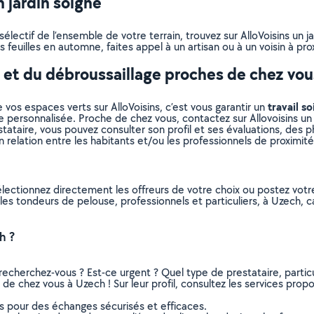
 jardin soigné
lectif de l’ensemble de votre terrain, trouvez sur AlloVoisins un j
 feuilles en automne, faites appel à un artisan ou à un voisin à pro
e et du débroussaillage proches de chez vou
travail so
 vos espaces verts sur AlloVoisins, c’est vous garantir un
e personnalisée. Proche de chez vous, contactez sur Allovoisins un 
ataire, vous pouvez consulter son profil et ses évaluations, des pho
n relation entre les habitants et/ou les professionnels de proximité
électionnez directement les offreurs de votre choix ou postez vo
us les tondeurs de pelouse, professionnels et particuliers, à Uzech
h ?
recherchez-vous ? Est-ce urgent ? Quel type de prestataire, particu
de chez vous à Uzech ! Sur leur profil, consultez les services propos
ns pour des échanges sécurisés et efficaces.