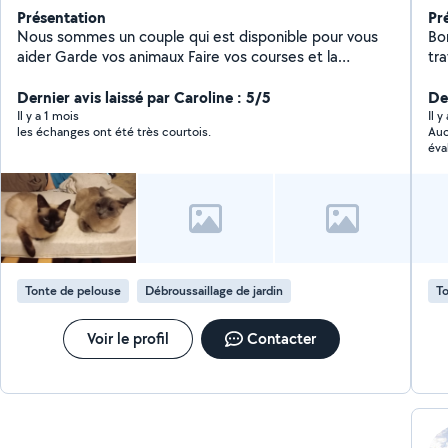
Présentation
Pr
Nous sommes un couple qui est disponible pour vous
Bo
aider Garde vos animaux Faire vos courses et la
tr
livraison Faire a manger Passer la tondeuse,
, b
débroussailleuse, faire un potager Garde d'enfants
Dernier avis laissé par Caroline : 5/5
De
Dame de compagnie (discuter, promenade, lecture )
Il y a 1 mois
Il y
les échanges ont été très courtois.
Auc
Porter des meubles Porté des cartons de
éva
déménagement Aide a déplacer des meubles ou aide
à débarrasser
Tonte de pelouse
Débroussaillage de jardin
To
Voir le profil
Contacter