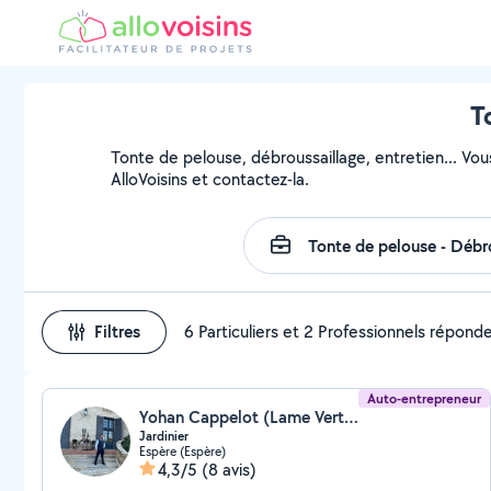
T
Tonte de pelouse, débroussaillage, entretien... Vou
AlloVoisins et contactez-la.
Filtres
6 Particuliers et 2 Professionnels répond
Auto-entrepreneur
Yohan Cappelot (Lame Verte)
Jardinier
Espère (Espère)
4,3/5
(8 avis)