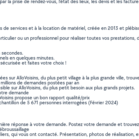
r la prise de rendez-vous, l’état des lieux, les devis et les facture
ns de services et à la location de matériel, créée en 2013 et plébi
culier ou un professionnel pour réaliser toutes vos prestations, d
s secondes.
nnels en quelques minutes.
sécurisée et faites votre choix !
sur AlloVoisins, du plus petit village à la plus grande ville, tro
 millions de demandes postées par an
ible sur AlloVoisins, du plus petit besoin aux plus grands projets.
votre demande
oVoisins propose un bon rapport qualité/prix
chantillon de 5 671 personnes interrogées (Février 2024)
remière réponse à votre demande. Postez votre demande et trouve
ébroussaillage
ers, qui vous ont contacté. Présentation, photos de réalisation, exp