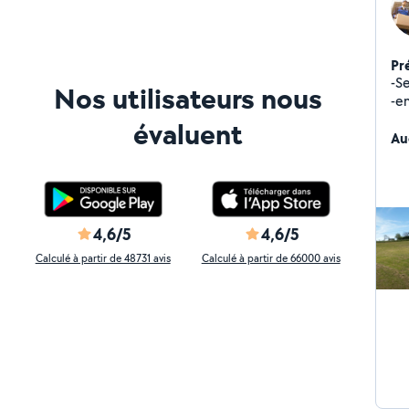
Pr
-Ser
Nos utilisateurs nous
-en
pl
évaluent
gr
Au
4,6/5
4,6/5
Calculé à partir de 48731 avis
Calculé à partir de 66000 avis