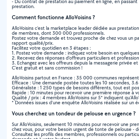
- Du contrat de prestation au paiement en ligne, en passant pa
prestation.
Comment fonctionne AlloVoisins ?
AlloVoisins c’est la marketplace leader dédiée aux prestatio
de membres, dont 300 000 professionnels.
Postez votre demande et trouvez proche de chez vous un parti
rapport qualité/prix.
Facilitez votre quotidien en 3 étapes :
1. Postez votre demande : indiquez votre besoin en quelque
2. Recevez des réponses d’offreurs particuliers et professio
3. Echangez avec les offreurs depuis la messagerie privée et 
C’est gratuit et sans commission !
AlloVoisins partout en France : 35 000 communes représentées 
Efficace : Une demande postée toutes les 10 secondes, 3.6
Généraliste : 1 250 types de besoins différents, tout est poss
Rapide : 10 minutes pour recevoir une première réponse à 
Qualité / prix : 4 membres AlloVoisins sur 5* indiquent qu’All
* Données issues d’une enquête AlloVoisins réalisée sur un é
Vous cherchez un tondeur de pelouse en urgence ?
Sur AlloVoisins, seulement 10 minutes pour recevoir une p
chez vous, pour votre besoin urgent de tonte de pelouse - d
Consultez les profils des membres, professionnels ou particuli