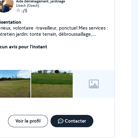
Aide déménagement, jardinage
Uzech (Uzech)
-/5
ésentation
ieux, volontaire -travailleur, ponctuel Mes services :
tretien jardin: tonte terrain, débroussaillage,
antation,... -Demenagement -Vide garage, cave,
ange
cun avis pour l'instant
Voir le profil
Contacter