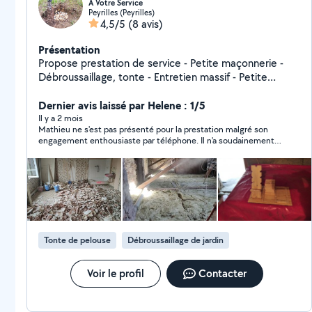
A Votre Service
Peyrilles (Peyrilles)
4,5/5
(8 avis)
Présentation
Propose prestation de service - Petite maçonnerie -
Débroussaillage, tonte - Entretien massif - Petite
couverture (CAP couverture zinguerie) - Démoussage -
Petits travaux ( pose de lustre, pose d'étagères.....) -
Dernier avis laissé par Helene : 1/5
Peinture intérieur et extérieur N'HÉSITEZ pas à me
Il y a 2 mois
Mathieu ne s'est pas présenté pour la prestation malgré son
contacter
engagement enthousiaste par téléphone. Il n'a soudainement
plus répondu à mes appels téléphoniques, et je n'ai pas
compris pourquoi. Je ne recommande donc pas Mathieu
comme personne de confiance et sur qui on peut compter.
Quant à la qualité de son travail, je ne peux en juger car il n'a
pas assuré la prestation demandée.
Tonte de pelouse
Débroussaillage de jardin
Voir le profil
Contacter