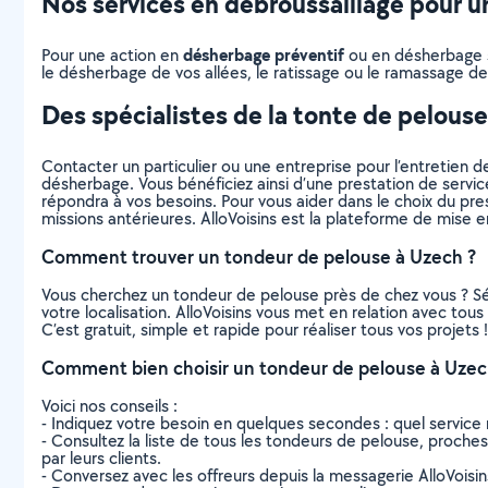
Nos services en débroussaillage pour un
désherbage préventif
Pour une action en
ou en désherbage sé
le désherbage de vos allées, le ratissage ou le ramassage des
Des spécialistes de la tonte de pelous
Contacter un particulier ou une entreprise pour l’entretien de
désherbage. Vous bénéficiez ainsi d’une prestation de servic
répondra à vos besoins. Pour vous aider dans le choix du prest
missions antérieures. AlloVoisins est la plateforme de mise e
Comment trouver un tondeur de pelouse à Uzech ?
Vous cherchez un tondeur de pelouse près de chez vous ? S
votre localisation. AlloVoisins vous met en relation avec to
C’est gratuit, simple et rapide pour réaliser tous vos projets !
Comment bien choisir un tondeur de pelouse à Uzec
Voici nos conseils :
- Indiquez votre besoin en quelques secondes : quel service 
- Consultez la liste de tous les tondeurs de pelouse, proches 
par leurs clients.
- Conversez avec les offreurs depuis la messagerie AlloVoisi