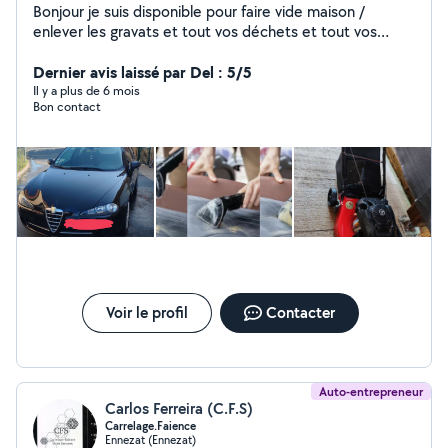
Bonjour je suis disponible pour faire vide maison /
enlever les gravats et tout vos déchets et tout vos
encombrants / je fait aussi mécanique vidange et freins
et rénovations de phares / entretien matelas , canapé ,
Dernier avis laissé par Del : 5/5
sièges des voitures avec la shampouineuse /
Il y a plus de 6 mois
Bon contact
Voir le profil
Contacter
Auto-entrepreneur
Carlos Ferreira (C.F.S)
Carrelage.Faience
Ennezat (Ennezat)