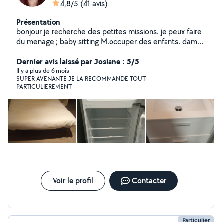
4,8/5
(41 avis)
Présentation
bonjour je recherche des petites missions. je peux faire
du menage ; baby sitting M.occuper des enfants. dame
de compagnie animation aupres de spersonne agee les
courses Je peu prendre votre repassage et le faire.
Dernier avis laissé par Josiane : 5/5
Vous le.ramner. les balades m occuper des enfants
Il y a plus de 6 mois
SUPER AVENANTE JE LA RECOMMANDE TOUT
surveillante de nuit Accueillir. Accompagner. Chantier de
PARTICULIEREMENT
peinture. Je peu laver vos voitures extérieur. Et
interieur. Classer des dossiers informatique. Faites des
lettres de motivations. Petit. Dépannage informatique.
Petit travaux de plomberie je suis a votre service;
Voir le profil
Contacter
Particulier