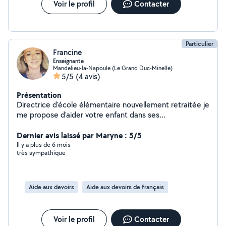
contacterais. Mes amitiés à tous les voisins. ARIANE D.
Voir le profil
Contacter
Particulier
Francine
Enseignante
Mandelieu-la-Napoule (Le Grand Duc-Minelle)
5/5
(4 avis)
Présentation
Directrice d'école élémentaire nouvellement retraitée je
me propose d'aider votre enfant dans ses
apprentissages, ses révisions, lui donner confiance, lui
apprendre à s'organiser.
Dernier avis laissé par Maryne : 5/5
Il y a plus de 6 mois
très sympathique
Aide aux devoirs
Aide aux devoirs de français
Voir le profil
Contacter