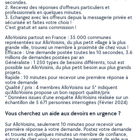
secondes.
2. Recevez des réponses d’offreurs particuliers et
professionnels en quelques minutes.
3. Echangez avec les offreurs depuis la messagerie privée et
sécurisée et faites votre choix !
C’est gratuit et sans commission !
AlloVoisins partout en France : 35 000 communes
représentées sur AlloVoisins, du plus petit village à la plus
grande ville, trouvez un membre à proximité de chez vous !
Efficace : Une demande postée toutes les 10 secondes, 3.6
millions de demandes postées par an
Généraliste : 1 250 types de besoins différents, tout est
possible sur AlloVoisins, du plus petit besoin aux plus grands
projets.
Rapide : 10 minutes pour recevoir une première réponse à
votre demande
Qualité / prix : 4 membres AlloVoisins sur 5* indiquent
qu’AlloVoisins propose un bon rapport qualité/prix
* Données issues d’une enquête AlloVoisins réalisée sur un
échantillon de 5 671 personnes interrogées (Février 2024)
Vous cherchez un aide aux devoirs en urgence ?
Sur AlloVoisins, seulement 10 minutes pour recevoir une
première réponse à votre demande. Postez votre demande
et trouvez en quelques minutes un membre de confiance,
autour de chez vous, pour votre besoin urgent de aide aux