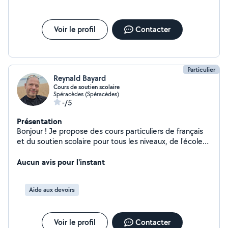
Voir le profil
Contacter
Particulier
Reynald Bayard
Cours de soutien scolaire
Spéracèdes (Spéracèdes)
-/5
Présentation
Bonjour ! Je propose des cours particuliers de français
et du soutien scolaire pour tous les niveaux, de l'école
primaire au collège. Secteur Cannes, Grasse,
Peymenade... Que vous souhaitiez améliorer vos
Aucun avis pour l'instant
compétences en français (orthographe, grammaire,
expression écrite et orale) ou bénéficier d'un
Aide aux devoirs
accompagnement personnalisé dans d'autres matières,
je suis là pour vous aider. Ma méthode : Cours adaptés
à vos besoins et à votre rythme, redonner confiance et
Voir le profil
Contacter
sans stress. Exercices pratiques et ludiques pour mieux