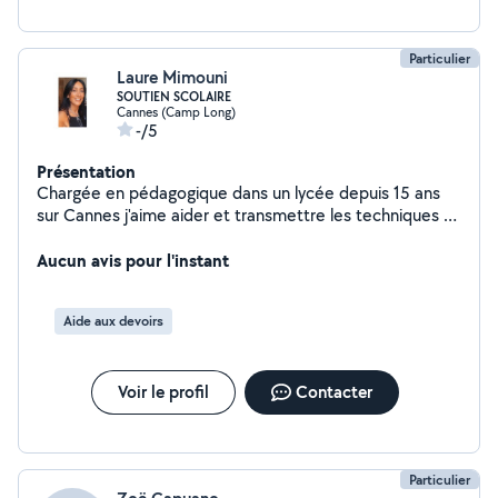
Particulier
Laure Mimouni
SOUTIEN SCOLAIRE
Cannes (Camp Long)
-/5
Présentation
Chargée en pédagogique dans un lycée depuis 15 ans
sur Cannes j'aime aider et transmettre les techniques et
méthodes de travail nécessaires pour les élèves en
difficulté scolaire ou pour les accompagner. Je peux
Aucun avis pour l'instant
intervenir du CP jusqu'au lycée mes matières de
prédilection sont les maths la physique et la biologie,
Aide aux devoirs
j'interviens également pour le français et l'anglais. Revoir
le cours et rendre l'élève autonome en travaillant sur les
exercices d'application. Merci d'avance de votre
Voir le profil
Contacter
confiance. Tarif 25 /h
Particulier