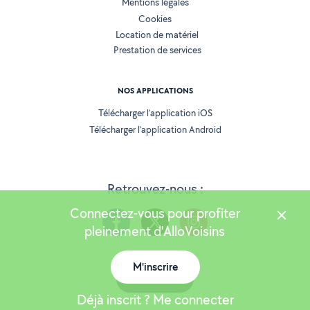
Mentions légales
Cookies
Location de matériel
Prestation de services
NOS APPLICATIONS
Télécharger l’application iOS
Télécharger l’application Android
Retrouvez-nous :
Connectez-vous pour profiter
pleinement d'AlloVoisins
M'inscrire
Version 25.6.0
Carte
Déjà inscrit ? Me connecter