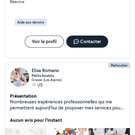
Réactive
Aide aux devoirs
Voir le profil
Contacter
Particulier
Elisa Romano
Petits boulots
Grasse (Les Aspres)
-/5
Présentation
Nombreuses expériences professionnelles qui me
permettent aujourd'hui de proposer mes services pour
tous types de petits jobs (baby-sitting, ménage, aide
aux devoirs ) etc sur Grasse et ses alentours. Je viens
Aucun avis pour l'instant
de m'inscrire et je me ferais une joie de pouvoir travailler
sur des petits jobs. N'hésitez pas à me contacter