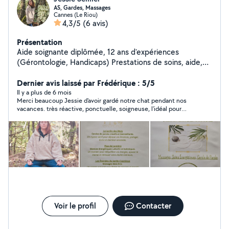
AS, Gardes, Massages
Cannes (Le Riou)
4,3/5
(6 avis)
Présentation
Aide soignante diplômée, 12 ans d'expériences
(Gérontologie, Handicaps) Prestations de soins, aide,
accompagnement, garde d'enfants. Je propose
également : Massages, LaHoChi et Cercles de parole
Dernier avis laissé par Frédérique : 5/5
créatifs. Ménage pour particuliers et airbnb. Adorant les
Il y a plus de 6 mois
Merci beaucoup Jessie d'avoir gardé notre chat pendant nos
animaux je propose également du pet sitting, n'hésitez
vacances. très réactive, ponctuelle, soigneuse, l'idéal pour
pas à me contacter.
passer des vacances sereines.
Voir le profil
Contacter