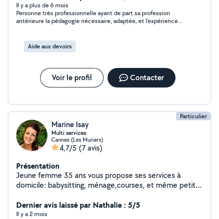
Il y a plus de 6 mois
Personne très professionnelle ayant de part sa profession
antérieure la pédagogie nécessaire, adaptée, et l’expérience
pour donner des cours à des enfants . Primordial pour moi. Ma
fille est enchantée et très à l’aise à chacun de ses cours avec
Dominique qui de plus maitrise parfaitement plusieurs
Aide aux devoirs
matières. Je recommande vivement cette personne.
Voir le profil
Contacter
Particulier
Marine Isay
Multi services
Cannes (Les Muriers)
4,7/5
(7 avis)
Présentation
Jeune femme 35 ans vous propose ses services à
domicile: babysitting, ménage,courses, et même petits
travaux à la maison. N'hésitez pas à me contacter pour
plus de renseignements.
Dernier avis laissé par Nathalie : 5/5
Il y a 2 mois