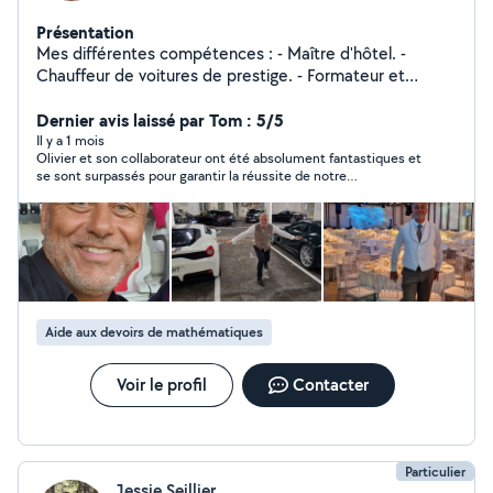
Présentation
Mes différentes compétences : - Maître d'hôtel. -
Chauffeur de voitures de prestige. - Formateur et
soutien scolaire.
Dernier avis laissé par Tom : 5/5
Il y a 1 mois
Olivier et son collaborateur ont été absolument fantastiques et
se sont surpassés pour garantir la réussite de notre
événement. J'ai organisé des réceptions aux quatre coins du
monde et je n'ai jamais bénéficié d'un soutien aussi attentif ni
profité d'un tel discernement. Je ferai sans aucun doute de
nouveau appel à Olivier pour tous mes futurs événements. Son
souci du détail et son amabilité sont inégalés.
Aide aux devoirs de mathématiques
Voir le profil
Contacter
Particulier
Jessie Seillier