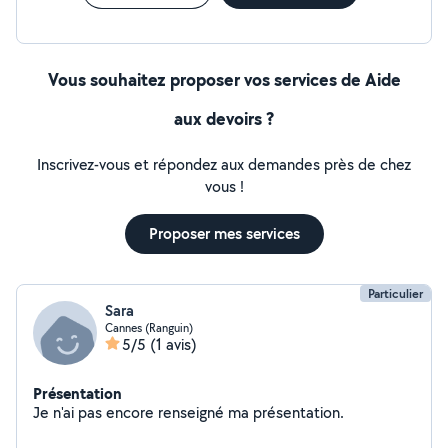
comprendre Suivi régulier et conseils personnalisés pour
progresser efficacement Disponible en présentiel ou à
distance, je m'engage à rendre l'apprentissage agréable
et motivant. Tarifs : 25 euros par heure N'hésitez pas à
Vous souhaitez proposer vos services de Aide
me contacter pour plus d'informations ou pour fixer une
première séance !
aux devoirs ?
Inscrivez-vous et répondez aux demandes près de chez
vous !
Proposer mes services
Particulier
Sara
Cannes (Ranguin)
5/5
(1 avis)
Présentation
Je n'ai pas encore renseigné ma présentation.