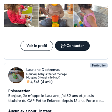
enfance) et de l'expérience avec les personnes âgées
(ancienne aide-soignante ). Je fais régulièrement du
babysitting, je l'exerce depuis 7 ans. Je peux également
m'occuper des animaux de compagnie, Je me suis déjà
occupée d'un berger allemand et pas mal de chats. Je
suis véhiculée.
Voir le profil
Contacter
Particulier
Lauriane Destremau
Nounou, baby-sitter et ménage
Mougins (Mougins le Haut)
4,3/5
(4 avis)
Présentation
Bonjour, Je m'appelle Lauriane, j'ai 32 ans et je suis
titulaire du CAP Petite Enfance depuis 12 ans. Forte de
mon expérience auprès d'enfants de 0 à 11 ans, j'ai
travaillé en crèche, en halte-garderie ainsi qu'au domicile
Aucun avis pour l'instant