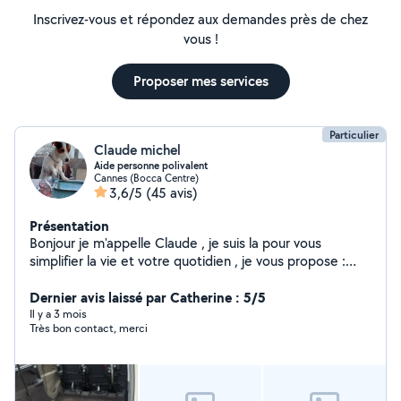
Inscrivez-vous et répondez aux demandes près de chez
vous !
Proposer mes services
Particulier
Claude michel
Aide personne polivalent
Cannes (Bocca Centre)
3,6/5
(45 avis)
Présentation
Bonjour je m'appelle Claude , je suis la pour vous
simplifier la vie et votre quotidien , je vous propose :
Chauffeur Covoiturage Électricité Jardinage Entretient
maison / villa / appartement Garde de chiens Merci de
Dernier avis laissé par Catherine : 5/5
m'avoir lue et à bientôt :) Voici mon numéro de
Il y a 3 mois
Très bon contact, merci
téléphone : 0613200727