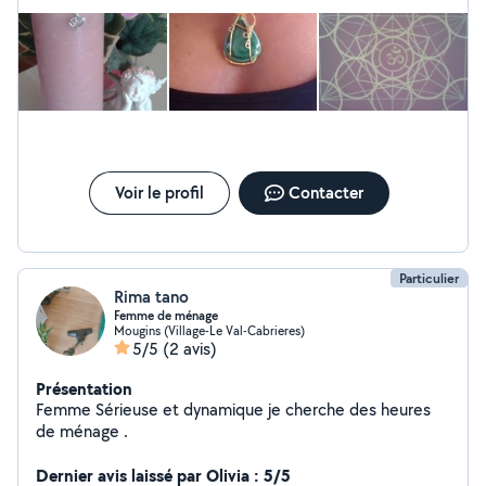
humaine. Je m'adapte facilement et j'ai le sens des
initiatives et des responsabilités. Mon côté altruiste m'a
conduite à développer des capacités à soulager
l'humain, l'animal et le végétal, par des soins en
magnétisme (en présentiel ou à distance). Je propose
également des accompagnements dans le
développement personnel afin de libérer les blocages
qui vous empêchent d'avancer, quelque soit le domaine.
Mes cartes oracles et ma guidance intuitive sauront
Voir le profil
Contacter
délivrer les messages nécessaires à votre évolution.
Mes notions en numérologie pourront aussi vous guider
sur votre chemin pour une vie plus alignée .
Particulier
Rima tano
Femme de ménage
Mougins (Village-Le Val-Cabrieres)
5/5
(2 avis)
Présentation
Femme Sérieuse et dynamique je cherche des heures
de ménage .
Dernier avis laissé par Olivia : 5/5