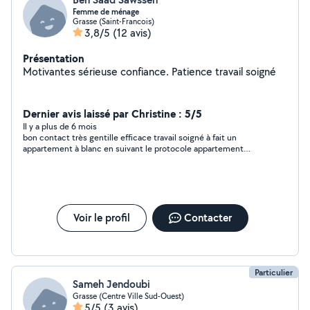
Femme de ménage
Grasse (Saint-Francois)
3,8/5
(12 avis)
Présentation
Motivantes sérieuse confiance. Patience travail soigné
Dernier avis laissé par Christine : 5/5
Il y a plus de 6 mois
bon contact très gentille efficace travail soigné à fait un
appartement à blanc en suivant le protocole appartement
rendu très propre en 3 heures pour 40m2 je referai appel à elle
sans aucun doutee
Voir le profil
Contacter
Particulier
Sameh Jendoubi
Grasse (Centre Ville Sud-Ouest)
5/5
(3 avis)