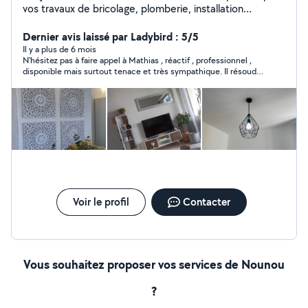
vos travaux de bricolage, plomberie, installation
électrique, montage de meubles, location de matériels
et transport de charges lourdes. Après trois maisons
Dernier avis laissé par Ladybird : 5/5
d'expérience, je touche à tout et propose mes services
Il y a plus de 6 mois
N'hésitez pas à faire appel à Mathias , réactif , professionnel ,
pour vous rendre service. Au plaisir de vous rencontrer.
disponible mais surtout tenace et très sympathique. Il résoudra
Mathias
votre problème ou viendra à bout de votre projet là où
beaucoup auront baissé les bras. Je recommande vivement
Voir le profil
Contacter
Vous souhaitez proposer vos services de Nounou
?