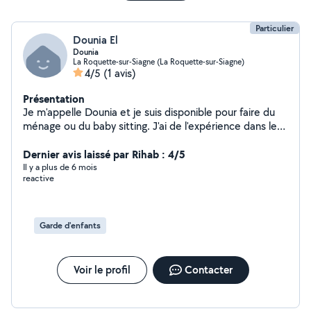
Particulier
Dounia El
Dounia
La Roquette-sur-Siagne (La Roquette-sur-Siagne)
4/5
(1 avis)
Présentation
Je m'appelle Dounia et je suis disponible pour faire du
ménage ou du baby sitting. J'ai de l'expérience dans le
ménage et la garde d'enfants Garde d'enfants de tout
âges. Je suis auxiliaire de puériculture je pourrais
Dernier avis laissé par Rihab : 4/5
répondre aux besoins de votre enfants et proposer
Il y a plus de 6 mois
reactive
divers activités adaptés à leur besoins.
Garde d'enfants
Voir le profil
Contacter