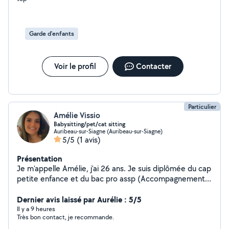
suis véhiculé. Recherche sur le Cannet, Cannes merci.
Tina
Garde d'enfants
Voir le profil
Contacter
Particulier
Amélie Vissio
Babysitting/pet/cat sitting
Auribeau-sur-Siagne (Auribeau-sur-Siagne)
5/5
(1 avis)
Présentation
Je m'appelle Amélie, j'ai 26 ans. Je suis diplômée du cap
petite enfance et du bac pro assp (Accompagnement
Soin Service a la Personne) . Je suis maman d'un enfant
de 20mois. Je suis disponible pour des babysitting ainsi
Dernier avis laissé par Aurélie : 5/5
qu'aide a la personne. J'ai de l'expérience avec les
Il y a 9 heures
Très bon contact, je recommande.
enfants âgés de 0 à 12 ans (ancienne auxiliaire petite