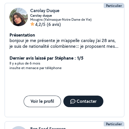
Particulier
Carolay Duque
Carolay duque
Mougins (Valmasque-Notre Dame de Vie)
4,2/5
(6 avis)
Présentation
bonjour je me présente je m'appelle carolay j'ai 28 ans,
je suis de nationalité colombienne::: je proposent mes
services de femme de manage avec expérience;
sérieuse motivée et discrète a l'entretien de votre
Dernier avis laissé par Stéphane : 1/5
maison
Il y a plus de 6 mois
insulte et menace par téléphone
Voir le profil
Contacter
Particulier
Ben Saad Sawssen