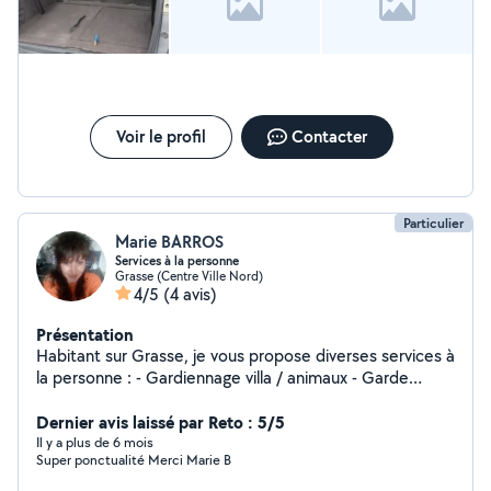
Voir le profil
Contacter
Particulier
Marie BARROS
Services à la personne
Grasse (Centre Ville Nord)
4/5
(4 avis)
Présentation
Habitant sur Grasse, je vous propose diverses services à
la personne : - Gardiennage villa / animaux - Garde
enfants / nounou (hors vacances scolaires) - Guidances
/ soins Expérimentée dans la garde d'enfants et aide à
Dernier avis laissé par Reto : 5/5
domicile séniors. Habitant sur Grasse et véhiculée. De
Il y a plus de 6 mois
Super ponctualité Merci Marie B
nature discrète, patiente, à l'écoute, débrouillarde et
polyvalente. J'aime le contact et la psychologie