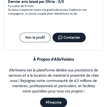
vos repas
Dernier avis laissé par Olivia : 5/5
Il y a plus de 6 mois
Je tiens à exprimer toute ma gratitude envers Sophia et son
compagnon, un jeune couple plein d’ambitions et de
bienveillance. Ils sont incroyablement bien élevés et n’hésitent
jamais à venir en aide à des personnes comme moi en situation
de handicap. Leur générosité et leur dévouement sont
vraiment admirables. Un jour, ce sera à mon tour de leur rendre
la pareille ! Sophia et son compagnon respirent le bonheur et
sont beaux comme tout. Leur présence est une véritable
Voir le profil
Contacter
source de joie et d’inspiration. Je les remercie du fond du cœur
pour tout ce qu’ils font et leur souhaite tous mes vœux de
bonheur. Que leur vie soit remplie de succès, de rires et
d’amour. Merci infiniment, Sophia et son compagnon, pour
votre aide précieuse et votre gentillesse. Vous êtes des
À Propos d’AlloVoisins
personnes exceptionnelles ! Au plaisir Olivia
AlloVoisins est la plateforme dédiée aux prestations de
services et à la location de matériel à proximité de chez
vous ! Rejoignez notre communauté de 4,5 millions de
membres, professionnels et particuliers, et facilitez
votre quotidien pour tous vos projets !
M'inscrire