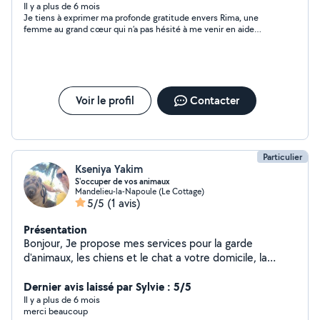
Il y a plus de 6 mois
Je tiens à exprimer ma profonde gratitude envers Rima, une
femme au grand cœur qui n’a pas hésité à me venir en aide
malgré toutes mes demandes, et ce, pour une somme
modique. Sa gentillesse et son dévouement m’ont
profondément émue. Son travail est irréprochable et témoigne
de son professionnalisme et de son humanité. Je la
recommande vivement à quiconque cherche une personne
fiable et bienveillante. Merci, Rima, pour tout ce que vous avez
Voir le profil
Contacter
fait pour moi.
Particulier
Kseniya Yakim
S'occuper de vos animaux
Mandelieu-la-Napoule (Le Cottage)
5/5
(1 avis)
Présentation
Bonjour, Je propose mes services pour la garde
d'animaux, les chiens et le chat a votre domicile, la
promenade et l'alimentation. Territoriallement -
Mandelieu - la - Napoule, Cannes la Bocca, centre
Dernier avis laissé par Sylvie : 5/5
Cannes . P.S. J'adore les animaux !
Il y a plus de 6 mois
merci beaucoup