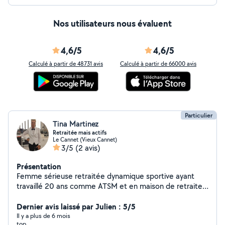
Nos utilisateurs nous évaluent
4,6/5
4,6/5
Calculé à partir de 48731 avis
Calculé à partir de 66000 avis
Particulier
Tina Martinez
Retraitée mais actifs
Le Cannet (Vieux Cannet)
3/5
(2 avis)
Présentation
Femme sérieuse retraitée dynamique sportive ayant
travaillé 20 ans comme ATSM et en maison de retraite
cherche quelques heures par semaine, garde
d'enfants,ménage, et m'occuper de personnes âgées
Dernier avis laissé par Julien : 5/5
les promener, les accompagnés faire leurs courses je
Il y a plus de 6 mois
top