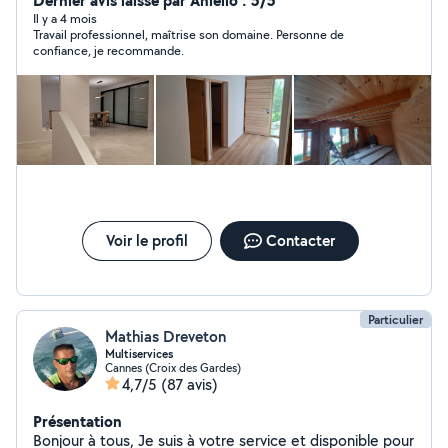
Dernier avis laissé par Aniello : 5/5
proprement, belles finitions. Selon vos besoin je donne
Il y a 4 mois
Travail professionnel, maîtrise son domaine. Personne de
de bonnes idées pour vos aménagements. Contactez-
confiance, je recommande.
moi dans un premier temps déjà pour discuter
ensemble de votre projet.
Voir le profil
Contacter
Particulier
Mathias Dreveton
Multiservices
Cannes (Croix des Gardes)
4,7/5
(87 avis)
Présentation
Bonjour à tous, Je suis à votre service et disponible pour