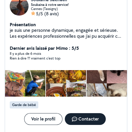
Soukaina à votre service!
Cannes (Tassigny)
5/5
(8 avis)
Présentation
je suis une personne dynamique, engagée et sérieuse.
Les expériences professionnelles que j'ai pu acquérir ces
dernières années m'ont permis de devenir rapidement
efficace et opérationnelle,et vous pourrez compter sur
Dernier avis laissé par Mimo : 5/5
ma motivation pour la réalisation de toutes les tâches
Il y a plus de 6 mois
Rien à dire !!! vraiment c'est top
que vous me confierez. Je m'adapter facilement à la
personnalité de vos enfants. Je serai égalament
disponible pour garder vos chats,chiens vous pouvez
compter sur moi pour faire le travail bien comme il faut
Je suis passionnée de cuisine ,si vous voulez
commander des plats délicieux et healthy n'hésitez pas
à me contactez
Garde de bébé
Voir le profil
Contacter