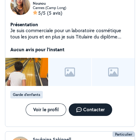
Nounou
Cannes (Camp Long)
5/5
(5 avis)
Présentation
Je suis commerciale pour un laboratoire cosmétique
tous les jours et en plus je suis Titulaire du diplôme
d'assistante maternelle, pour pouvoir garder des petits
loulous. Je suis organisée, patiente, à l'écoute :)
Aucun avis pour l'instant
Garde d'enfants
Voir le profil
Contacter
Particulier
Soukaina Sakinaell