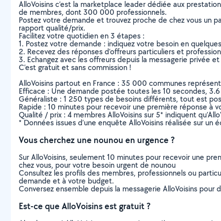
AlloVoisins c’est la marketplace leader dédiée aux prestatio
de membres, dont 300 000 professionnels.
Postez votre demande et trouvez proche de chez vous un parti
rapport qualité/prix.
Facilitez votre quotidien en 3 étapes :
1. Postez votre demande : indiquez votre besoin en quelque
2. Recevez des réponses d’offreurs particuliers et professio
3. Echangez avec les offreurs depuis la messagerie privée et 
C’est gratuit et sans commission !
AlloVoisins partout en France : 35 000 communes représentées 
Efficace : Une demande postée toutes les 10 secondes, 3.6
Généraliste : 1 250 types de besoins différents, tout est poss
Rapide : 10 minutes pour recevoir une première réponse à 
Qualité / prix : 4 membres AlloVoisins sur 5* indiquent qu’All
* Données issues d’une enquête AlloVoisins réalisée sur un é
Vous cherchez une nounou en urgence ?
Sur AlloVoisins, seulement 10 minutes pour recevoir une p
chez vous, pour votre besoin urgent de nounou
Consultez les profils des membres, professionnels ou particuli
demande et à votre budget.
Conversez ensemble depuis la messagerie AlloVoisins pour de
Est-ce que AlloVoisins est gratuit ?