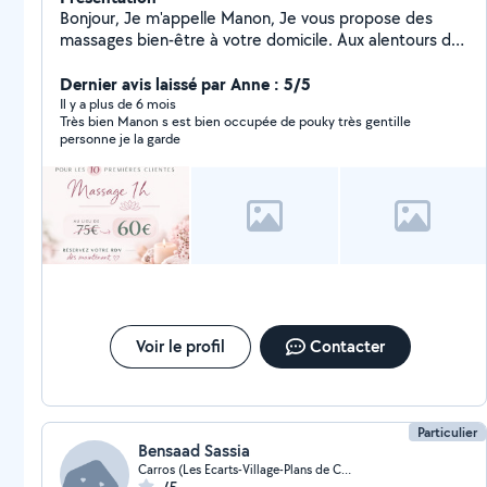
Bonjour, Je m'appelle Manon, Je vous propose des
massages bien-être à votre domicile. Aux alentours de
Nice, Colomars, Aspremont. Formée au massage
Suédois. Uniquement pour femme.
Dernier avis laissé par Anne : 5/5
Il y a plus de 6 mois
Très bien Manon s est bien occupée de pouky très gentille
personne je la garde
Voir le profil
Contacter
Particulier
Bensaad Sassia
Carros (Les Ecarts-Village-Plans de Carros)