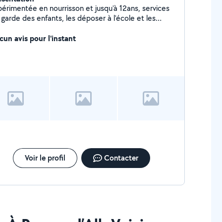
érimentée en nourrisson et jusqu'à 12ans, services
garde des enfants, les déposer à l'école et les
 à la sortie. Je suis aide-soignante et je
compagne également a personnes en situation
cun avis pour l'instant
handicap dans la vie quotidienne comme les rendez-
s médicaux, sorties promenade, etc. N hésitez pas
contacter pour plus de renseignements. J'ai le
mis B ainsi que voiture
Voir le profil
Contacter