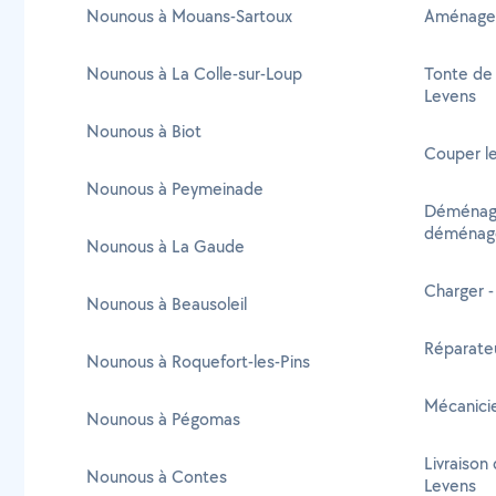
Nounous à Mouans-Sartoux
Aménagem
Nounous à La Colle-sur-Loup
Tonte de 
Levens
Nounous à Biot
Couper le
Nounous à Peymeinade
Déménage
déménag
Nounous à La Gaude
Charger 
Nounous à Beausoleil
Réparate
Nounous à Roquefort-les-Pins
Mécanicie
Nounous à Pégomas
Livraison 
Nounous à Contes
Levens