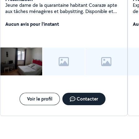
Jeune dame de la quarantaine habitant Coaraze apte
Exp
aux tâches ménagères et babysitting. Disponible et
de 
disposée
cherché
Aucun avis pour l'instant
ac
Au
d'
vou
me 
per
Voir le profil
Contacter