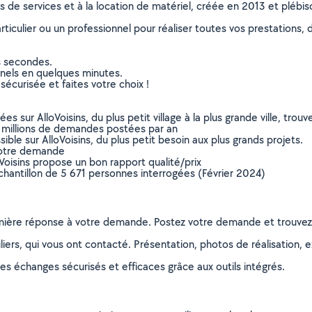
ns de services et à la location de matériel, créée en 2013 et plébi
culier ou un professionnel pour réaliser toutes vos prestations, d
s secondes.
nnels en quelques minutes.
sécurisée et faites votre choix !
sur AlloVoisins, du plus petit village à la plus grande ville, tro
 millions de demandes postées par an
ible sur AlloVoisins, du plus petit besoin aux plus grands projets.
votre demande
oVoisins propose un bon rapport qualité/prix
chantillon de 5 671 personnes interrogées (Février 2024)
remière réponse à votre demande. Postez votre demande et trouve
ers, qui vous ont contacté. Présentation, photos de réalisation, exp
s échanges sécurisés et efficaces grâce aux outils intégrés.