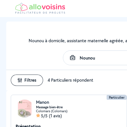
Nounou à domicile, assistante maternelle agréée, as
Filtres
4 Particuliers répondent
Particulier
Manon
Massage bien-être
Colomars (Colomars)
5/5
(1 avis)
Présentation