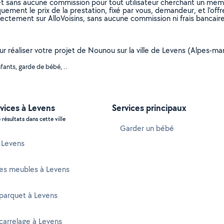
et sans aucune commission pour tout utilisateur cherchant un membre
uement le prix de la prestation, fixé par vous, demandeur, et l’offr
rectement sur AlloVoisins, sans aucune commission ni frais bancaire
our réaliser votre projet de Nounou sur la ville de Levens (Alpes-m
fants, garde de bébé, ..
vices à Levens
Services principaux
 résultats dans cette ville
Garder un bébé
à Levens
es meubles à Levens
parquet à Levens
carrelage à Levens