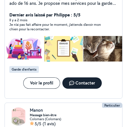
ado de 16 ans. Je propose mes services pour la garde
ponctuelle de vos enfants de tout âge. Je propose
également de m'occuper de vos animaux lors de vos
Dernier avis laissé par Philippe : 5/5
absences, visites et promenades.
Il y a 2 mois
Je n'ai pas fait affaire pour le moment, j'attends d'avoir mon
chien pour la recontacter.
Garde d'enfants
Voir le profil
Contacter
Particulier
Manon
Massage bien-être
Colomars (Colomars)
5/5
(1 avis)