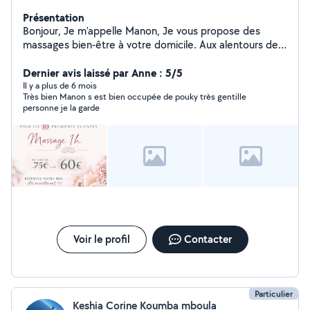
Présentation
Bonjour, Je m'appelle Manon, Je vous propose des
massages bien-être à votre domicile. Aux alentours de
Nice, Colomars, Aspremont. Formée au massage
Suédois. Uniquement pour femme.
Dernier avis laissé par Anne : 5/5
Il y a plus de 6 mois
Très bien Manon s est bien occupée de pouky très gentille
personne je la garde
Voir le profil
Contacter
Particulier
Keshia Corine Koumba mboula