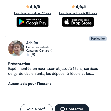
4,6/5
4,6/5
Calculé à partir de 48731 avis
Calculé à partir de 66000 avis
Particulier
Ada Ro
Garde des enfants
Cantaron (Cantaron)
-/5
Présentation
Expérimentée en nourrisson et jusqu'à 12ans, services
de garde des enfants, les déposer à l'école et les
cherché à la sortie. Je suis aide-soignante et je
accompagne également a personnes en situation
Aucun avis pour l'instant
d'handicap dans la vie quotidienne comme les rendez-
vous médicaux, sorties promenade, etc. N hésitez pas
me contacter pour plus de renseignements. J'ai le
permis B ainsi que voiture
Voir le profil
Contacter