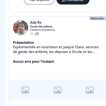
Particulier
Ada Ro
Garde des enfants
Cantaron (Cantaron)
-/5
Présentation
Expérimentée en nourrisson et jusqu'à 12ans, services
de garde des enfants, les déposer à l'école et les
cherché à la sortie. Je suis aide-soignante et je
accompagne également a personnes en situation
Aucun avis pour l'instant
d'handicap dans la vie quotidienne comme les rendez-
vous médicaux, sorties promenade, etc. N hésitez pas
me contacter pour plus de renseignements. J'ai le
permis B ainsi que voiture