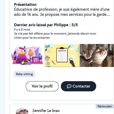
Présentation
Éducatrice de profession, je suis également mère d'une
ado de 16 ans. Je propose mes services pour la garde
ponctuelle de vos enfants de tout âge. Je propose
également de m'occuper de vos animaux lors de vos
Dernier avis laissé par Philippe : 5/5
absences, visites et promenades.
Il y a 2 mois
Je n'ai pas fait affaire pour le moment, j'attends d'avoir mon
chien pour la recontacter.
Baby-sitting
Voir le profil
Contacter
Particulier
Jennifer Le bras