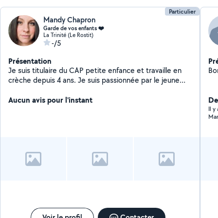
Particulier
Mandy Chapron
Garde de vos enfants ❤️
La Trinité (Le Rostit)
-/5
Présentation
Pr
Je suis titulaire du CAP petite enfance et travaille en
Bon
crèche depuis 4 ans. Je suis passionnée par le jeune
enfant et je suis toujours ravie de pouvoir les
accompagner dans leur développement ! Je propose
Aucun avis pour l'instant
Der
mes services pour garder vos enfants le temps d'une
Il 
Mar
journée, soirée
Voir le profil
Contacter