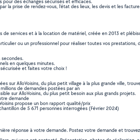
ns pour des échanges sécurisés et efficaces.
r la prise de rendez-vous, l’état des lieux, les devis et les facture
ns de services et à la location de matériel, créée en 2013 et plébi
culier ou un professionnel pour réaliser toutes vos prestations, d
s secondes.
nnels en quelques minutes.
sécurisée et faites votre choix !
sur AlloVoisins, du plus petit village à la plus grande ville, tro
 millions de demandes postées par an
ible sur AlloVoisins, du plus petit besoin aux plus grands projets.
votre demande
oVoisins propose un bon rapport qualité/prix
chantillon de 5 671 personnes interrogées (Février 2024)
remière réponse à votre demande. Postez votre demande et trouve