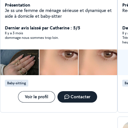
Présentation
Pr
Je ss une femme de ménage sérieuse et dynamique et
Re
aide à domicile et baby-sitter
Dernier avis laissé par Catherine : 5/5
De
Il y a 3 mois
Il 
dommage nous sommes trop loin.
Trè
heu
Baby-sitting
Ba
Voir le profil
Contacter