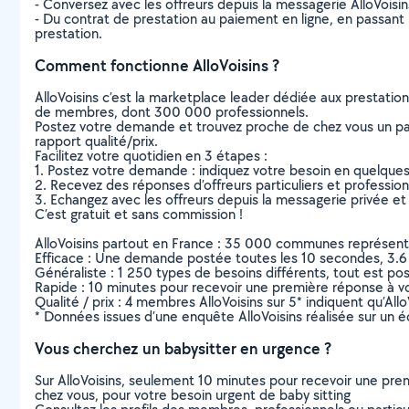
- Conversez avec les offreurs depuis la messagerie AlloVoisi
- Du contrat de prestation au paiement en ligne, en passant pa
prestation.
Comment fonctionne AlloVoisins ?
AlloVoisins c’est la marketplace leader dédiée aux prestatio
de membres, dont 300 000 professionnels.
Postez votre demande et trouvez proche de chez vous un parti
rapport qualité/prix.
Facilitez votre quotidien en 3 étapes :
1. Postez votre demande : indiquez votre besoin en quelque
2. Recevez des réponses d’offreurs particuliers et professio
3. Echangez avec les offreurs depuis la messagerie privée et 
C’est gratuit et sans commission !
AlloVoisins partout en France : 35 000 communes représentées 
Efficace : Une demande postée toutes les 10 secondes, 3.6
Généraliste : 1 250 types de besoins différents, tout est poss
Rapide : 10 minutes pour recevoir une première réponse à 
Qualité / prix : 4 membres AlloVoisins sur 5* indiquent qu’All
* Données issues d’une enquête AlloVoisins réalisée sur un é
Vous cherchez un babysitter en urgence ?
Sur AlloVoisins, seulement 10 minutes pour recevoir une p
chez vous, pour votre besoin urgent de baby sitting