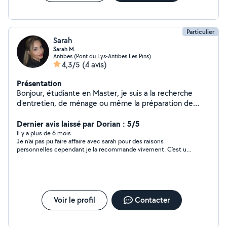
Particulier
Sarah
Sarah M.
Antibes (Pont du Lys-Antibes Les Pins)
4,3/5
(4 avis)
Présentation
Bonjour, étudiante en Master, je suis a la recherche
d'entretien, de ménage ou même la préparation de
repas à domicile, en entreprise ou chez un particulier. Je
suis forte de plusieurs expériences dans le nettoyage
Dernier avis laissé par Dorian : 5/5
renforcé et la propreté, j'ai pu exercer en tant que
Il y a plus de 6 mois
Je n’ai pas pu faire affaire avec sarah pour des raisons
femme de chambre en hôtellerie, en équipage de
personnelles cependant je la recommande vivement. C’est une
bateau, ainsi que pour des particuliers qui louent leurs
jeune femme très sympathique, bonne communication .
biens en locations saisonnières. De nature positive, je
me décris comme souriante, discrète et efficace. Je
suis véhiculée, contactez moi pour un premier échange,
merci :)
Voir le profil
Contacter