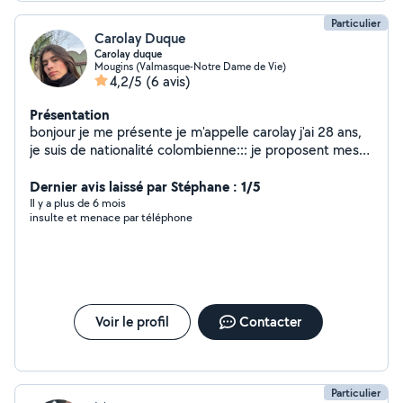
Particulier
Carolay Duque
Carolay duque
Mougins (Valmasque-Notre Dame de Vie)
4,2/5
(6 avis)
Présentation
bonjour je me présente je m'appelle carolay j'ai 28 ans,
je suis de nationalité colombienne::: je proposent mes
services de femme de manage avec expérience;
sérieuse motivée et discrète a l'entretien de votre
Dernier avis laissé par Stéphane : 1/5
maison
Il y a plus de 6 mois
insulte et menace par téléphone
Voir le profil
Contacter
Particulier