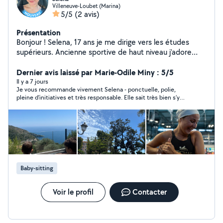
Villeneuve-Loubet (Marina)
5/5
(2 avis)
Présentation
Bonjour ! Selena, 17 ans je me dirige vers les études
supérieurs. Ancienne sportive de haut niveau j'adore
bouger peu importe le sport. Grande sœur d'un garçon
de 11 ans, j'ai l'habitude de m'occuper de lui ! Dans mon
Dernier avis laissé par Marie-Odile Miny : 5/5
club de sport j'avais l'habitude d'organiser des petites
Il y a 7 jours
Je vous recommande vivement Selena - ponctuelle, polie,
activités avec les plus petits du groupe je trouvais ça
pleine d’initiatives et très responsable. Elle sait très bien s’y
super amusant. J'adore trouver des activités créatives.
prendre avec les enfants, Nous sommes ravies qu’elle ait pu
J'aime beaucoup lire alors j'adorerais faire la lecture si
s’occuper de nos enfants.
les enfants aiment ça :)
Baby-sitting
Voir le profil
Contacter