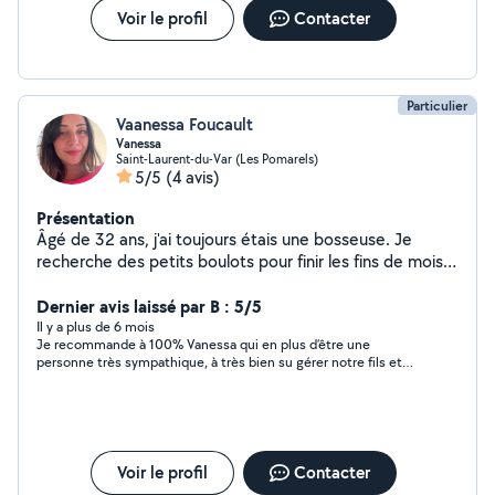
de deux garçons de 10 et 8 ans, je connais parfaitement
Voir le profil
Contacter
les attentes et les préoccupations des parents. Mon
expérience personnelle renforce mon professionnalisme
et ma capacité d'adaptation. Titulaire du permis de
conduire et véhiculée, je peux assurer les déplacements
Particulier
(école, activités, rendez-vous). Je suis disponible du
Vaanessa Foucault
lundi au vendredi.
Vanessa
Saint-Laurent-du-Var (Les Pomarels)
5/5
(4 avis)
Présentation
Âgé de 32 ans, j'ai toujours étais une bosseuse. Je
recherche des petits boulots pour finir les fins de mois.
Aide à la personne, pour les courses, pour garder vos
enfants ou vos toutous. Je suis maman d'un petit garçon
Dernier avis laissé par B : 5/5
de 4 ans, Aide-soignante depuis 12ans, et j'ai également
Il y a plus de 6 mois
Je recommande à 100% Vanessa qui en plus d’être une
un chien de 3 ans qui s'entend avec tout les humains
personne très sympathique, à très bien su gérer notre fils et
ainsi que tout les autres chiens.
nous donner confiance pour la première fois que l’on laissait
notre fils à une baby sitter
Voir le profil
Contacter