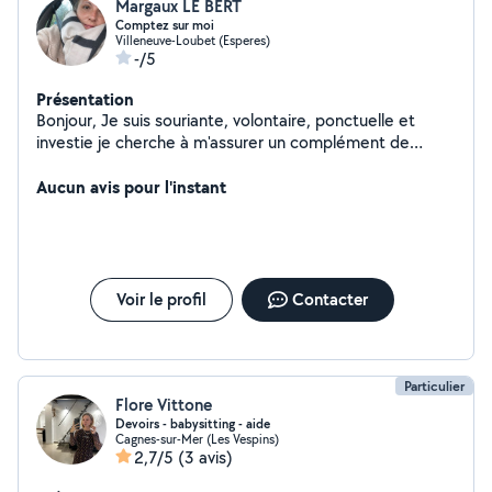
Margaux LE BERT
Comptez sur moi
Villeneuve-Loubet (Esperes)
-/5
Présentation
Bonjour, Je suis souriante, volontaire, ponctuelle et
investie je cherche à m'assurer un complément de
revenus car je suis actuellement au chômage, je
récupère mon poste à la mairie en chargée de
Aucun avis pour l'instant
communication en février 2024.
Voir le profil
Contacter
Particulier
Flore Vittone
Devoirs - babysitting - aide
Cagnes-sur-Mer (Les Vespins)
2,7/5
(3 avis)