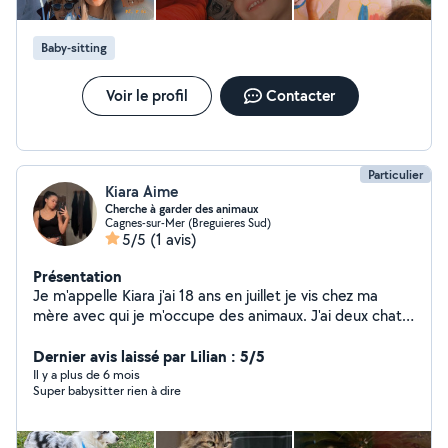
nuit et le jour Activités manuelles, jeux
d'intérieur/exterieur, sorties au parc
Baby-sitting
Voir le profil
Contacter
Particulier
Kiara Aime
Cherche à garder des animaux
Cagnes-sur-Mer (Breguieres Sud)
5/5
(1 avis)
Présentation
Je m'appelle Kiara j'ai 18 ans en juillet je vis chez ma
mère avec qui je m'occupe des animaux. J'ai deux chats
et je vis en appartement avec un extérieur en rez-de-
chaussée. Si mon annonce vous plaît n'hésitez pas à
Dernier avis laissé par Lilian : 5/5
m'envoyer un message.
Il y a plus de 6 mois
Super babysitter rien à dire