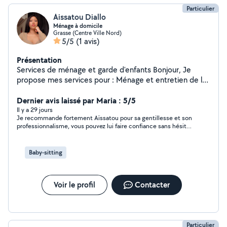
Particulier
Aissatou Diallo
Ménage à domicile
Grasse (Centre Ville Nord)
5/5
(1 avis)
Présentation
Services de ménage et garde d'enfants Bonjour, Je
propose mes services pour : Ménage et entretien de la
maison ou de l'appartement Garde d'enfants à domicile
Personne sérieuse, ponctuelle et de confiance
Dernier avis laissé par Maria : 5/5
Disponible en semaine et le week-end selon vos
Il y a 29 jours
Je recommande fortement Aïssatou pour sa gentillesse et son
besoins. Secteur : Grasse et alentours N'hésitez pas à
professionnalisme, vous pouvez lui faire confiance sans hésiter
me contacter pour plus d'informations. Au plaisir de
💫🌸🌸🙏🏽
vous rendre service !
Baby-sitting
Voir le profil
Contacter
Particulier