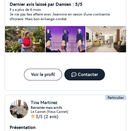
et la garde d'enfants. Je suis Maman d'un enfant de un
Dernier avis laissé par Damien : 5/5
an, ce qui me permet de connaître tout ce qui concerne
Il y a plus de 6 mois
Je n’ai pas fais affaire avec Jeannine en raison d’une contrainte
le développement de l'enfant et de l'adolescent. J'ai de
d’horaire. Mais bon échange cordial.
l'expérience dans le repassage et l'entretien du domicile
Je peux me déplacer aux alentours de 10 à 15 km autour
de Vallauris pour toute prestation demandées. je suis
disponible, organisée et ponctuelle.
Voir le profil
Contacter
Particulier
Tina Martinez
Retraitée mais actifs
Le Cannet (Vieux Cannet)
3/5
(2 avis)
Présentation