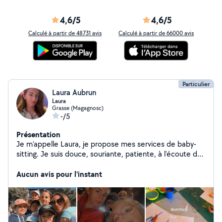
4,6/5
4,6/5
Calculé à partir de 48731 avis
Calculé à partir de 66000 avis
Particulier
Laura Aubrun
Laura
Grasse (Magagnosc)
-/5
Présentation
Je m'appelle Laura, je propose mes services de baby-
sitting. Je suis douce, souriante, patiente, à l'écoute des
enfants. Je m'occupe des enfants de 3 à 11 ans Âgée de
27 ans et diplômée du BAFA depuis l'année 2018
Aucun avis pour l'instant
Expériences : Baby-sitting, Centre de Loisirs, Club Med
Je suis véhiculée et disponible tous les jours y compris
le mercredi Je m'adapte à vos besoins, pour des gardes
ponctuelles, longues durées, soirées ou week-end, la