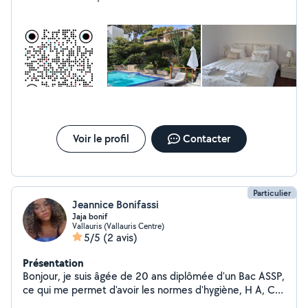
à me contacter. Karine.
Voir le profil
Contacter
Particulier
Jeannice Bonifassi
Jaja bonif
Vallauris (Vallauris Centre)
5/5
(2 avis)
Présentation
Bonjour, je suis âgée de 20 ans diplômée d'un Bac ASSP,
ce qui me permet d'avoir les normes d'hygiène, H A, C,
C,P, et de l'expérience dans le ménage et le repassage