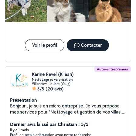
Voir le profil
Contacter
Auto-entrepreneur
Karine Revel (K'lean)
Nettoyage et valorisation
Villeneuve-Loubet (Vaug)
5/5
(20 avis)
Présentation
Bonjour , je suis en micro entreprise. Je vous propose
mes services pour *Nettoyage et gestion de vos villas.
*Check-in et check-out. *Consultante en valorisation de
bien. Je vous propose et vous garanti un travail efficace
Dernier avis laissé par Christian : 5/5
et soigné. Mes clients me font confiance. N hesitez pas
Il y a 1 mois
Profil en totale adéquation avec notre recherche.