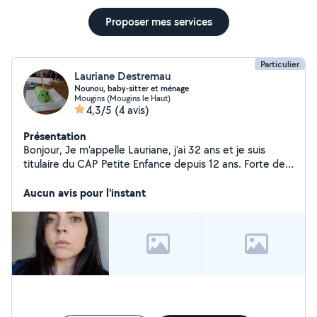
Proposer mes services
Particulier
Lauriane Destremau
Nounou, baby-sitter et ménage
Mougins (Mougins le Haut)
4,3/5
(4 avis)
Présentation
Bonjour, Je m'appelle Lauriane, j'ai 32 ans et je suis
titulaire du CAP Petite Enfance depuis 12 ans. Forte de
mon expérience auprès d'enfants de 0 à 11 ans, j'ai
travaillé en crèche, en halte-garderie ainsi qu'au domicile
Aucun avis pour l'instant
des parents. Ces différentes structures m'ont permis de
développer des compétences solides en soins,
sécurité, éveil, accompagnement scolaire et
organisation du quotidien. Patiente, douce et attentive,
je veille toujours au bien-être, au rythme et aux besoins
de chaque enfant. J'accorde une grande importance à la
communication avec les parents afin d'assurer une
relation de confiance et un suivi personnalisé. Maman