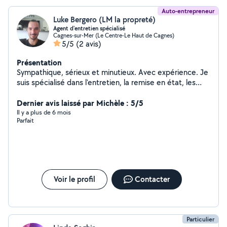
Auto-entrepreneur
Luke Bergero (LM la propreté)
Agent d'entretien spécialisé
Cagnes-sur-Mer (Le Centre-Le Haut de Cagnes)
5/5
(2 avis)
Présentation
Sympathique, sérieux et minutieux. Avec expérience. Je
suis spécialisé dans l'entretien, la remise en état, les
vitreries. Particuliers et professionnels. Également
qualifié pour de l'aide aux devoirs ou bien des cours
Dernier avis laissé par Michèle : 5/5
particuliers
Il y a plus de 6 mois
Parfait
Voir le profil
Contacter
Particulier