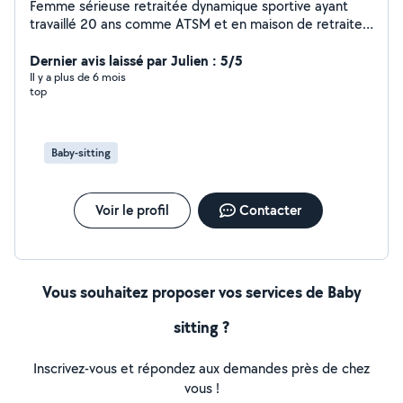
Femme sérieuse retraitée dynamique sportive ayant
travaillé 20 ans comme ATSM et en maison de retraite
cherche quelques heures par semaine, garde
d'enfants,ménage, et m'occuper de personnes âgées
Dernier avis laissé par Julien : 5/5
les promener, les accompagnés faire leurs courses je
Il y a plus de 6 mois
top
suis véhiculé. Recherche sur le Cannet, Cannes merci.
Tina
Baby-sitting
Voir le profil
Contacter
Vous souhaitez proposer vos services de Baby
sitting ?
Inscrivez-vous et répondez aux demandes près de chez
vous !