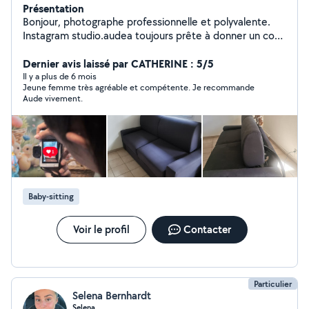
Présentation
Bonjour, photographe professionnelle et polyvalente.
Instagram studio.audea toujours prête à donner un coup
de main pour diverses missions : ménage, conciergerie
rbnb,
Dernier avis laissé par CATHERINE : 5/5
informatique,administratif,événements,babysitting,
Il y a plus de 6 mois
Jeune femme très agréable et compétente. Je recommande
nettoyage canapé/siége auto/tapis... Je loue également
Aude vivement.
mon nettoyeur shampouinneuse Bissel à la journée !
Baby-sitting
Voir le profil
Contacter
Particulier
Selena Bernhardt
Selena