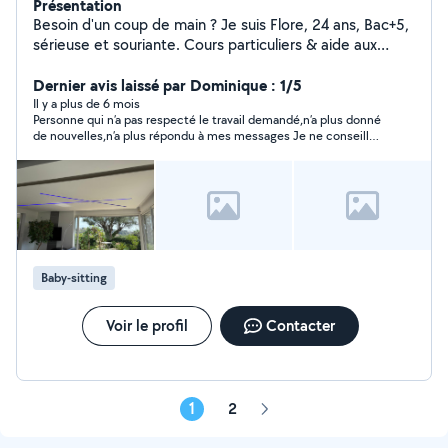
Présentation
Besoin d'un coup de main ? Je suis Flore, 24 ans, Bac+5,
sérieuse et souriante. Cours particuliers & aide aux
devoirs Babysitting avec douceur et sécurité Ménage et
aide à la maison Polyvalente et fiable, je m'adapte à vos
Dernier avis laissé par Dominique : 1/5
besoins avec le sourire ! Habituée à m'occuper de ma
Il y a plus de 6 mois
Personne qui n’a pas respecté le travail demandé,n’a plus donné
petite sœur (8 ans) et de ma nièce (3 ans), je saurai
de nouvelles,n’a plus répondu à mes messages Je ne conseille
prendre soin de vos enfants en toute confiance.
pas
Disponible du lundi au vendredi à partir de Vence, et
après 17h dans un rayon allant de Vence à Nice.
Également disponible ponctuellement en soirée et le
week-end. Tarif : à partir de 15/h, ajusté selon la mission
(aide aux devoirs, baby-sitting ponctuel, menage etc.)
Baby-sitting
Voir le profil
Contacter
1
2
Page
suivante