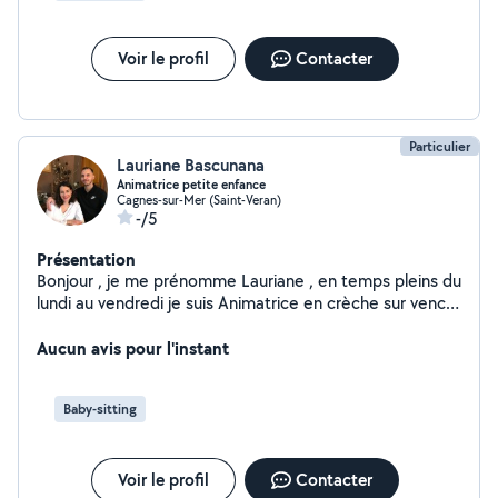
Voir le profil
Contacter
Particulier
Lauriane Bascunana
Animatrice petite enfance
Cagnes-sur-Mer (Saint-Veran)
-/5
Présentation
Bonjour , je me prénomme Lauriane , en temps pleins du
lundi au vendredi je suis Animatrice en crèche sur vence
, jai étais aussi en centre de loisir (Tourette sur Loup et
passionné de la photographie , après je touche un peux
Aucun avis pour l'instant
de tous .
Baby-sitting
Voir le profil
Contacter