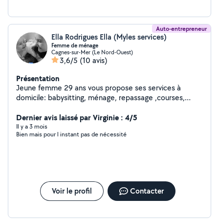
Auto-entrepreneur
Ella Rodrigues Ella (Myles services)
Femme de ménage
Cagnes-sur-Mer (Le Nord-Ouest)
3,6/5
(10 avis)
Présentation
Jeune femme 29 ans vous propose ses services à
domicile: babysitting, ménage, repassage ,courses,
N'hésitez pas à me contacter pour plus de
renseignements.
Dernier avis laissé par Virginie : 4/5
Il y a 3 mois
Bien mais pour l instant pas de nécessité
Voir le profil
Contacter