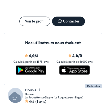
de savoir agir en conséquence pour les réconforter. De
par mon environnement personnel j'ai eu la chance de
materner de nombreux neveux et nièces. Rigoureuse et
très à l'écoute, vous pourrez compter sur mon
dynamisme et mon dévouement pour vous épauler au
Voir le profil
Contacter
mieux. Au plaisir de vous rencontrer, Ambre
Nos utilisateurs nous évaluent
4,6/5
4,6/5
Calculé à partir de 48731 avis
Calculé à partir de 66000 avis
Particulier
Dounia El
Dounia
La Roquette-sur-Siagne (La Roquette-sur-Siagne)
4/5
(1 avis)