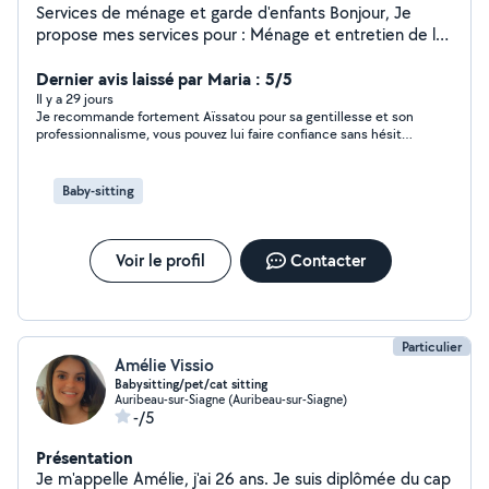
Services de ménage et garde d'enfants Bonjour, Je
propose mes services pour : Ménage et entretien de la
maison ou de l'appartement Garde d'enfants à domicile
Personne sérieuse, ponctuelle et de confiance
Dernier avis laissé par Maria : 5/5
Disponible en semaine et le week-end selon vos
Il y a 29 jours
Je recommande fortement Aïssatou pour sa gentillesse et son
besoins. Secteur : Grasse et alentours N'hésitez pas à
professionnalisme, vous pouvez lui faire confiance sans hésiter
me contacter pour plus d'informations. Au plaisir de
💫🌸🌸🙏🏽
vous rendre service !
Baby-sitting
Voir le profil
Contacter
Particulier
Amélie Vissio
Babysitting/pet/cat sitting
Auribeau-sur-Siagne (Auribeau-sur-Siagne)
-/5
Présentation
Je m'appelle Amélie, j'ai 26 ans. Je suis diplômée du cap