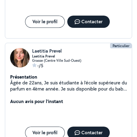
dont je m'occupe aussi et je lui donne autant d'amour
que je peut et elle me le rend bien :) je travail tous les
été dans une société de ménage et je fait aussi le
ménage chez des particuliers quand j'en ai l'occasion et
Voir le profil
Contacter
les samedis je m'occupe de 3 personnes âgées
(ménage, soins et nourriture pour midi) je suis calme,
compréhensive et ponctuelle Je suis véhiculé
Particulier
Laetitia Prevel
Laetitia Prevel
Grasse (Centre Ville Sud-Ouest)
-/5
Présentation
Âgée de 22ans, Je suis étudiante à l'école supérieure du
parfum en 4ème année. Je suis disponible pour du baby-
sitting le soir après mes cours ainsi que les week-ends.
Aucun avis pour l'instant
Voir le profil
Contacter