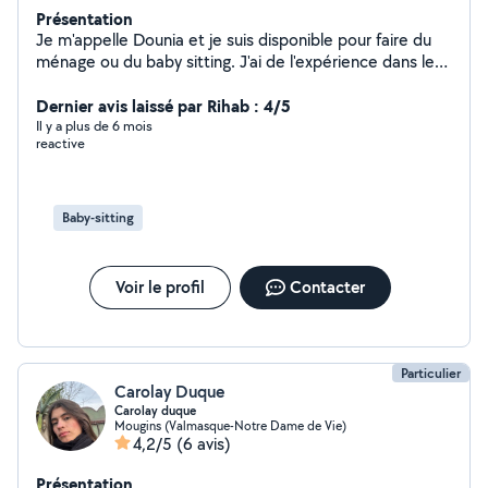
Présentation
Je m'appelle Dounia et je suis disponible pour faire du
ménage ou du baby sitting. J'ai de l'expérience dans le
ménage et la garde d'enfants Garde d'enfants de tout
âges. Je suis auxiliaire de puériculture je pourrais
Dernier avis laissé par Rihab : 4/5
répondre aux besoins de votre enfants et proposer
Il y a plus de 6 mois
reactive
divers activités adaptés à leur besoins.
Baby-sitting
Voir le profil
Contacter
Particulier
Carolay Duque
Carolay duque
Mougins (Valmasque-Notre Dame de Vie)
4,2/5
(6 avis)
Présentation