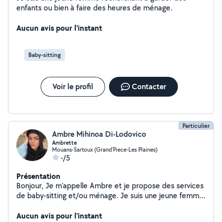
enfants ou bien à faire des heures de ménage.
Aucun avis pour l'instant
Baby-sitting
Voir le profil
Contacter
Particulier
Ambre Mihinoa Di-Lodovico
Ambrette
Mouans-Sartoux (Grand'Piece-Les Plaines)
-/5
Présentation
Bonjour, Je m'appelle Ambre et je propose des services
de baby-sitting et/ou ménage. Je suis une jeune femme
très sérieuse et je ne prends pas à la légère les
émotions des enfants et sait combien il est important
Aucun avis pour l'instant