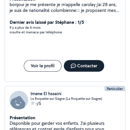
bonjour je me présente je m'appelle carolay j'ai 28 ans,
je suis de nationalité colombienne::: je proposent mes
services de femme de manage avec expérience;
sérieuse motivée et discrète a l'entretien de votre
Dernier avis laissé par Stéphane : 1/5
maison
Il y a plus de 6 mois
insulte et menace par téléphone
Voir le profil
Contacter
Particulier
Imene El hssaini
La Roquette-sur-Siagne (La Roquette-sur-Siagne)
-/5
Présentation
Disponible pour garder vos enfants. J'ai plusieurs
références et contrat garde d'enfants pour vous