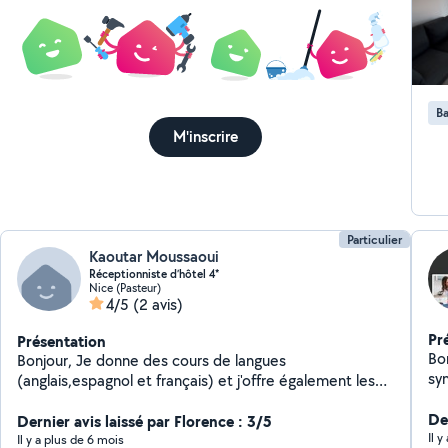
Ba
M'inscrire
Particulier
Kaoutar Moussaoui
Réceptionniste d’hôtel 4*
Nice (Pasteur)
4/5
(2 avis)
Pr
Présentation
Bo
Bonjour, Je donne des cours de langues
sy
(anglais,espagnol et français) et j'offre également les
co
services de garde d'enfants et l'aide aux devoirs durant
re
De
mon temps libre. N'hésitez pas à me contacter en cas
Dernier avis laissé par Florence : 3/5
mo
Il 
de besoin, même urgents et de dernière minute :) !!!
Il y a plus de 6 mois