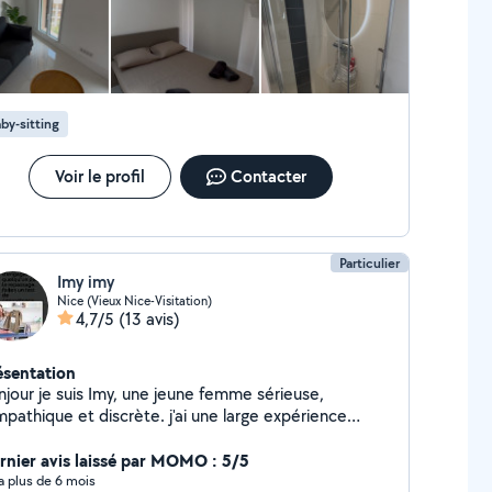
by-sitting
Voir le profil
Contacter
Particulier
Imy imy
Nice (Vieux Nice-Visitation)
4,7/5
(13 avis)
ésentation
njour je suis Imy, une jeune femme sérieuse,
mpathique et discrète. j'ai une large expérience
mme femme de ménage. je propose aussi du
passage et surtout de la garde d'enfants. contactez
rnier avis laissé par MOMO : 5/5
i et vous ne serez pas déçu. très cordialement!
y a plus de 6 mois