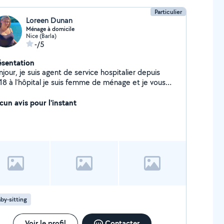
Particulier
Loreen Dunan
Ménage à domicile
Nice (Barla)
-/5
ésentation
jour, je suis agent de service hospitalier depuis
18 à l'hôpital je suis femme de ménage et je vous
opose mes services pour faire ménage courses etc
cun avis pour l'instant
by-sitting
Voir le profil
Contacter