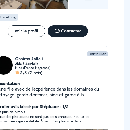
by-sitting
Voir le profil
Contacter
Particulier
Chaima Jallali
Aide à domicile
Nice (France-Negresco)
3/5
(2 avis)
ésentation
une fille avec de l'expérience dans les domaines du
ttoyage, garde d'enfants, aide et garde à la
 suis Sérieuse motivée et dynamique et
rnier avis laissé par Stéphane : 1/5
véhiculée. Disponible à tout moment
y a plus de 6 mois
lise des photos qui ne sont pas les siennes et insulte les
s par message de débile. À bannir au plus vite de la
teforme Allovoisin