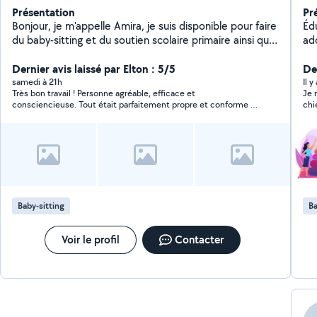
Présentation
Pr
Bonjour, je m'appelle Amira, je suis disponible pour faire
Éd
du baby-sitting et du soutien scolaire primaire ainsi que
ad
6 ème et 5 ème (collège) Je passe cette année mon
po
concours pour devenir professeur des écoles. Je suis
Dernier avis laissé par Elton : 5/5
ég
Der
aussi disponible pour le ménage, la garde d'animaux, et
ab
samedi à 21h
Il y
Très bon travail ! Personne agréable, efficace et
Je 
de l'aide au quotidien,
consciencieuse. Tout était parfaitement propre et conforme à
chi
mes attentes.
Baby-sitting
Ba
Voir le profil
Contacter