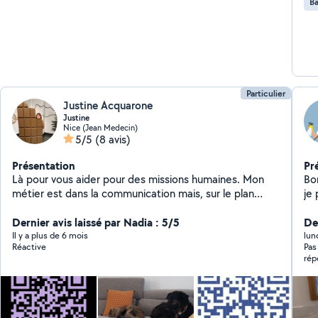
Ba
Particulier
Justine Acquarone
Justine
Nice (Jean Medecin)
5/5
(8 avis)
Présentation
Pr
Là pour vous aider pour des missions humaines. Mon
Bo
métier est dans la communication mais, sur le plan
je
personnel, je suis à votre service pour vos chiens/chats
re
et vos enfants.
Dernier avis laissé par Nadia : 5/5
se
Der
sé
Il y a plus de 6 mois
lun
Réactive
Pas
rép