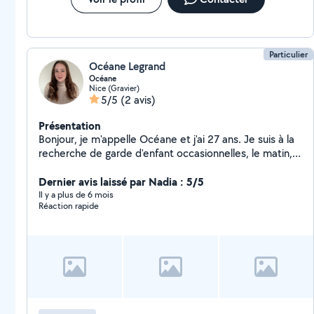
Particulier
Océane Legrand
Océane
Nice (Gravier)
5/5
(2 avis)
Présentation
Bonjour, je m'appelle Océane et j'ai 27 ans. Je suis à la
recherche de garde d'enfant occasionnelles, le matin,
le soir ou le week-end ! J'ai moi même un petit garçon
et j'en suis totalement gaga J'ai eu l'occasion de
Dernier avis laissé par Nadia : 5/5
travailler avec plusieurs familles en CDI, et ai gardé des
Il y a plus de 6 mois
Réaction rapide
enfants de 0 mois à 12 ans. Je suis douce,
attentionnée et très à leur écoute. Mon but étant
qu'on passe toujours un super moment ensemble.