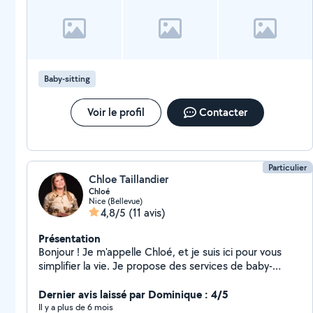
Baby-sitting
Voir le profil
Contacter
Particulier
Chloe Taillandier
Chloé
Nice (Bellevue)
4,8/5
(11 avis)
Présentation
Bonjour ! Je m'appelle Chloé, et je suis ici pour vous
simplifier la vie. Je propose des services de baby-
sitting, de ménage, et de garde d'animaux avec sérieux
et attention. Mon conjoint, expert en menuiserie
Dernier avis laissé par Dominique : 4/5
aluminium, petits travaux et déménagements, est
Il y a plus de 6 mois