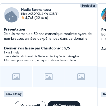
Particulier
Nadia Benmansour
Nice (ACROPOLIS-XVe CORPS)
4,7/5
(22 avis)
Présentation
Pr
Je suis maman de 52 ans dynamique motivée ayant de
Bon
nombreuses années dexpériences dans ce domaine
20
disponible immédiatement restant à votre entière
pr
disposition pour amples renseignements
Dernier avis laissé par Christopher : 5/5
Au
Il y a 2 mois
Très satisfait du travail de Nadia en tant qu'aide ménagère.
C'est une personne sympathique et de confiance. Je la
recommande sans hésitation!
Baby-sitting
Ba
Voir le profil
Contacter