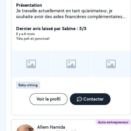
Présentation
Je travaille actuellement en tant qu'animateur, je
souhaite avoir des aides financières complémentaires
c'est pourquoi je vous propose mes services afin de
vous aider à toutes les tâches quotidiennes de la vie (
Dernier avis laissé par Sabine : 5/5
manutention / déménagement / garde d'enfants )
Il y a 6 mois
Très poli et ponctuel
Baby-sitting
Voir le profil
Contacter
Auto-entrepreneur
Allem Hamida