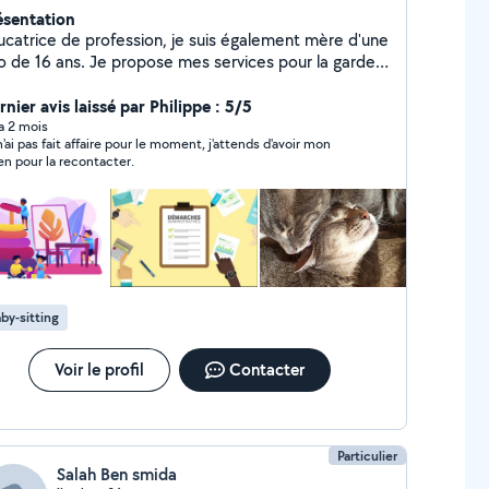
ésentation
ucatrice de profession, je suis également mère d'une
o de 16 ans. Je propose mes services pour la garde
nctuelle de vos enfants de tout âge. Je propose
alement de m'occuper de vos animaux lors de vos
nier avis laissé par Philippe : 5/5
sences, visites et promenades.
 a 2 mois
n'ai pas fait affaire pour le moment, j'attends d'avoir mon
en pour la recontacter.
by-sitting
Voir le profil
Contacter
Particulier
Salah Ben smida