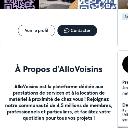
Ba
Voir le profil
Contacter
À Propos d’AlloVoisins
Pr
AlloVoisins est la plateforme dédiée aux
Je
prestations de services et à la location de
ne
matériel à proximité de chez vous ! Rejoignez
personne . Je
notre communauté de 4,5 millions de membres,
De
Il 
professionnels et particuliers, et facilitez votre
Uti
quotidien pour tous vos projets !
gen
pla