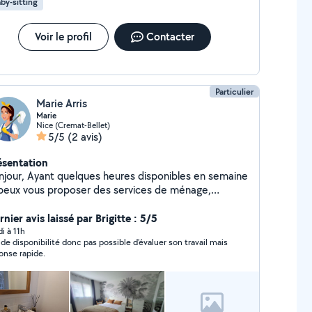
by-sitting
Voir le profil
Contacter
Particulier
Marie Arris
Marie
Nice (Cremat-Bellet)
5/5
(2 avis)
ésentation
njour, Ayant quelques heures disponibles en semaine
 peux vous proposer des services de ménage,
passage, rangement, nettoyage d'extérieurs dans le
cteur de Nice ouest. Je suis dynamique, minutieuse,
nier avis laissé par Brigitte : 5/5
rieuse et efficace. N'hésitez pas à me contacter.
di à 11h
 de disponibilité donc pas possible d’évaluer son travail mais
onse rapide.