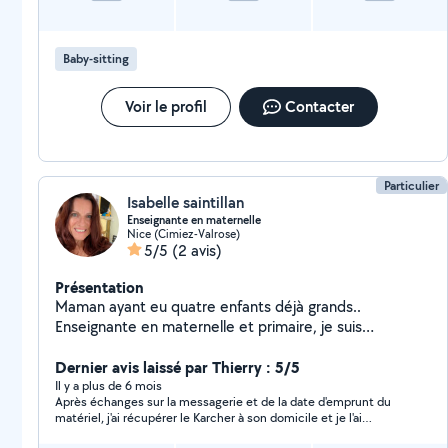
Baby-sitting
Voir le profil
Contacter
Particulier
Isabelle saintillan
Enseignante en maternelle
Nice (Cimiez-Valrose)
5/5
(2 avis)
Présentation
Maman ayant eu quatre enfants déjà grands..
Enseignante en maternelle et primaire, je suis
disponible pour garder vos enfants et leur proposer
des activités propices à leur développement.
Dernier avis laissé par Thierry : 5/5
Disponible soir et weekend.. J ai le permis mais je ne
Il y a plus de 6 mois
Après échanges sur la messagerie et de la date d'emprunt du
possède pas de véhicule..
matériel, j'ai récupérer le Karcher à son domicile et je l'ai
rapporté le lendemain à l'horaire convenu ensemble.