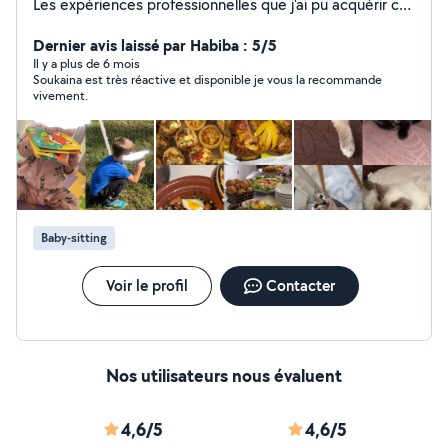
Les expériences professionnelles que j'ai pu acquérir ces
dernières années m'ont permis de devenir rapidement
efficace et opérationnelle,et vous pourrez compter sur
Dernier avis laissé par Habiba : 5/5
ma motivation pour la réalisation de toutes les tâches
Il y a plus de 6 mois
Soukaina est très réactive et disponible je vous la recommande
que vous me confierez. Je m'adapter facilement à la
vivement.
personnalité de vos enfants. Je serai égalament
disponible pour garder vos chats,chiens vous pouvez
compter sur moi pour faire le travail bien comme il faut
Je suis passionnée de cuisine ,si vous voulez
commander des plats délicieux et healthy n'hésitez pas
à me contactez
Baby-sitting
Voir le profil
Contacter
Nos utilisateurs nous évaluent
4,6/5
4,6/5