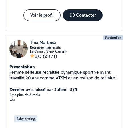
relation de confiance et un suivi personnalisé. Maman
de deux garçons de 10 et 8 ans, je connais parfaitement
Voir le profil
Contacter
les attentes et les préoccupations des parents. Mon
expérience personnelle renforce mon professionnalisme
et ma capacité d'adaptation. Titulaire du permis de
conduire et véhiculée, je peux assurer les déplacements
Particulier
(école, activités, rendez-vous). Je suis disponible du
Tina Martinez
lundi au vendredi.
Retraitée mais actifs
Le Cannet (Vieux Cannet)
3/5
(2 avis)
Présentation
Femme sérieuse retraitée dynamique sportive ayant
travaillé 20 ans comme ATSM et en maison de retraite
cherche quelques heures par semaine, garde
d'enfants,ménage, et m'occuper de personnes âgées
Dernier avis laissé par Julien : 5/5
les promener, les accompagnés faire leurs courses je
Il y a plus de 6 mois
top
suis véhiculé. Recherche sur le Cannet, Cannes merci.
Tina
Baby-sitting