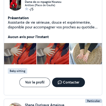
Dame de co mpagnie Nounou
Antibes (Place de Gaulle)
-/5
Présentation
Assistante de vie sérieuse, douce et expérimentée,
disponible pour accompagner vos proches au quotidien
plus Nounou je suis responsable, disponible pour garder
des enfants à domicile,j'ai de l'expérience avec les
Aucun avis pour l'instant
enfants et je suis très patiente
Baby-sitting
Voir le profil
Contacter
Particulier
Shana Durivaux Amaioua