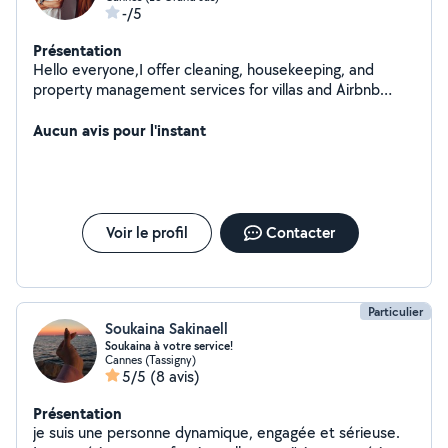
-/5
Présentation
Hello everyone,I offer cleaning, housekeeping, and
property management services for villas and Airbnb
rentals.Reliable, organized, and professional, I can take
care of cleaning, guest check-ins/check-outs, property
Aucun avis pour l'instant
preparation, inspections, and overall management of
your rental property
Voir le profil
Contacter
Particulier
Soukaina Sakinaell
Soukaina à votre service!
Cannes (Tassigny)
5/5
(8 avis)
Présentation
je suis une personne dynamique, engagée et sérieuse.