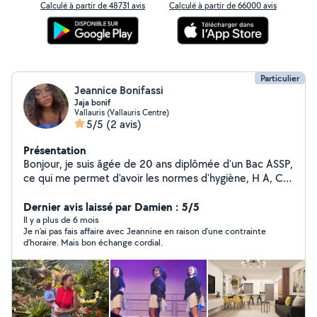
Calculé à partir de 48731 avis
Calculé à partir de 66000 avis
Particulier
Jeannice Bonifassi
Jaja bonif
Vallauris (Vallauris Centre)
5/5
(2 avis)
Présentation
Bonjour, je suis âgée de 20 ans diplômée d'un Bac ASSP,
ce qui me permet d'avoir les normes d'hygiène, H A, C,
C,P, et de l'expérience dans le ménage et le repassage
et la garde d'enfants. Je suis Maman d'un enfant de un
Dernier avis laissé par Damien : 5/5
an, ce qui me permet de connaître tout ce qui concerne
Il y a plus de 6 mois
Je n’ai pas fais affaire avec Jeannine en raison d’une contrainte
le développement de l'enfant et de l'adolescent. J'ai de
d’horaire. Mais bon échange cordial.
l'expérience dans le repassage et l'entretien du domicile
Je peux me déplacer aux alentours de 10 à 15 km autour
de Vallauris pour toute prestation demandées. je suis
disponible, organisée et ponctuelle.