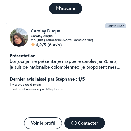
M'inscrire
Particulier
Carolay Duque
Carolay duque
Mougins (Valmasque-Notre Dame de Vie)
4,2/5
(6 avis)
Présentation
bonjour je me présente je m'appelle carolay j'ai 28 ans,
je suis de nationalité colombienne::: je proposent mes
services de femme de manage avec expérience;
sérieuse motivée et discrète a l'entretien de votre
Dernier avis laissé par Stéphane : 1/5
maison
Il y a plus de 6 mois
insulte et menace par téléphone
Voir le profil
Contacter