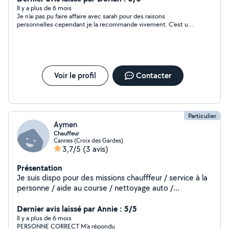
renforcé et la propreté, j'ai pu exercer en tant que
Il y a plus de 6 mois
Je n’ai pas pu faire affaire avec sarah pour des raisons
femme de chambre en hôtellerie, en équipage de
personnelles cependant je la recommande vivement. C’est une
bateau, ainsi que pour des particuliers qui louent leurs
jeune femme très sympathique, bonne communication .
biens en locations saisonnières. De nature positive, je
me décris comme souriante, discrète et efficace. Je
suis véhiculée, contactez moi pour un premier échange,
merci :)
Voir le profil
Contacter
Particulier
Aymen
Chauffeur
Cannes (Croix des Gardes)
3,7/5
(3 avis)
Présentation
Je suis dispo pour des missions chaufffeur / service à la
personne / aide au course / nettoyage auto /
convoyeurs et peut vous trouver des personne pour
tout travaux d'appartement je suis véhiculer est
Dernier avis laissé par Annie : 5/5
disponible n'hésiter pas à me contacter
Il y a plus de 6 mois
PERSONNE CORRECT M'a répondu