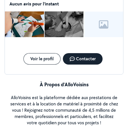
dynamique, sérieuse patiente et douce avec les
Aucun avis pour l'instant
enfants. Je suis véhiculée.
Voir le profil
Contacter
À Propos d’AlloVoisins
AlloVoisins est la plateforme dédiée aux prestations de
services et à la location de matériel à proximité de chez
vous ! Rejoignez notre communauté de 4,5 millions de
membres, professionnels et particuliers, et facilitez
votre quotidien pour tous vos projets !