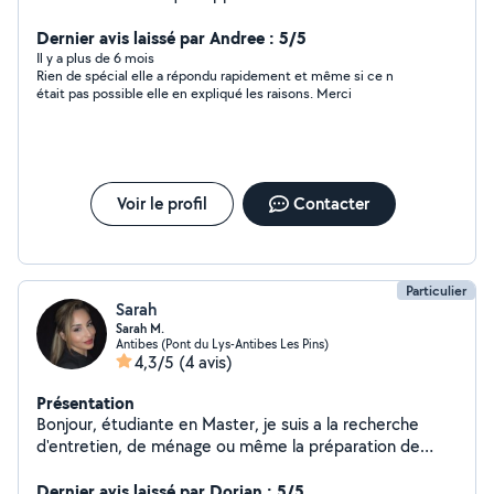
bouledogue français. Je propose mes services pour la
garde d'animaux, la garde d'enfants, l'aide ménagère,
Dernier avis laissé par Andree : 5/5
l'aide administrative, la prise de rdv, Check in et Check
Il y a plus de 6 mois
Rien de spécial elle a répondu rapidement et même si ce n
out airbnb,
était pas possible elle en expliqué les raisons. Merci
Voir le profil
Contacter
Particulier
Sarah
Sarah M.
Antibes (Pont du Lys-Antibes Les Pins)
4,3/5
(4 avis)
Présentation
Bonjour, étudiante en Master, je suis a la recherche
d'entretien, de ménage ou même la préparation de
repas à domicile, en entreprise ou chez un particulier. Je
suis forte de plusieurs expériences dans le nettoyage
Dernier avis laissé par Dorian : 5/5