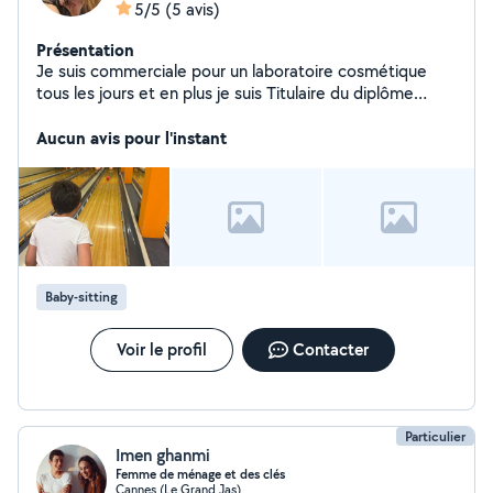
5/5
(5 avis)
Présentation
Je suis commerciale pour un laboratoire cosmétique
tous les jours et en plus je suis Titulaire du diplôme
d'assistante maternelle, pour pouvoir garder des petits
loulous. Je suis organisée, patiente, à l'écoute :)
Aucun avis pour l'instant
Baby-sitting
Voir le profil
Contacter
Particulier
Imen ghanmi
Femme de ménage et des clés
Cannes (Le Grand Jas)