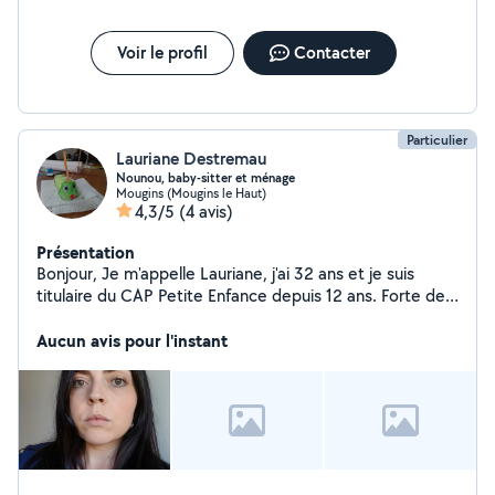
Voir le profil
Contacter
Particulier
Lauriane Destremau
Nounou, baby-sitter et ménage
Mougins (Mougins le Haut)
4,3/5
(4 avis)
Présentation
Bonjour, Je m'appelle Lauriane, j'ai 32 ans et je suis
titulaire du CAP Petite Enfance depuis 12 ans. Forte de
mon expérience auprès d'enfants de 0 à 11 ans, j'ai
travaillé en crèche, en halte-garderie ainsi qu'au domicile
Aucun avis pour l'instant
des parents. Ces différentes structures m'ont permis de
développer des compétences solides en soins,
sécurité, éveil, accompagnement scolaire et
organisation du quotidien. Patiente, douce et attentive,
je veille toujours au bien-être, au rythme et aux besoins
de chaque enfant. J'accorde une grande importance à la
communication avec les parents afin d'assurer une