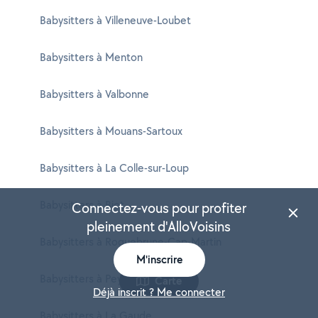
Babysitters à Villeneuve-Loubet
Babysitters à Menton
Babysitters à Valbonne
Babysitters à Mouans-Sartoux
Babysitters à La Colle-sur-Loup
Babysitters à Biot
Connectez-vous pour profiter
pleinement d'AlloVoisins
Babysitters à Roquebrune-Cap-Martin
M'inscrire
Babysitters à Peymeinade
Carte
Déjà inscrit ? Me connecter
Babysitters à La Gaude