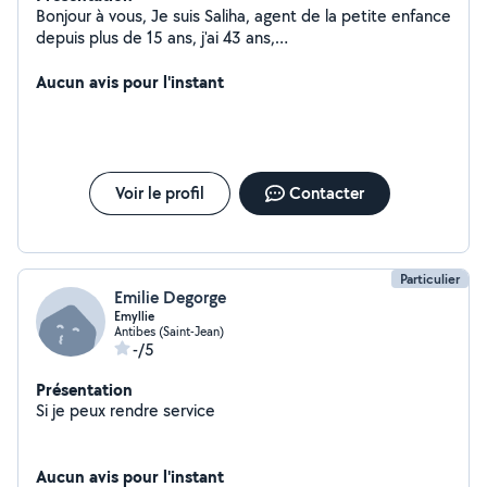
Bonjour à vous, Je suis Saliha, agent de la petite enfance
depuis plus de 15 ans, j'ai 43 ans,
diplômée/expérimentée. Actuellement Adjointe
Animatrice dans une école primaire/maternelle, je vous
Aucun avis pour l'instant
propose mes services pour garder vos enfants/votre
enfant. N'hésitez pas à consulter mon profil sur le site
Nounou-top en tapant juste mon prénom, vous y
trouverez toutes les recommandations de parents si
besoin. À bientôt, Saliha à votre service.
Voir le profil
Contacter
Particulier
Emilie Degorge
Emyllie
Antibes (Saint-Jean)
-/5
Présentation
Si je peux rendre service
Aucun avis pour l'instant