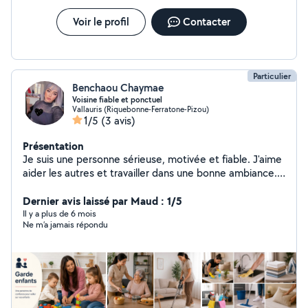
Voir le profil
Contacter
Particulier
Benchaou Chaymae
Voisine fiable et ponctuel
Vallauris (Riquebonne-Ferratone-Pizou)
1/5
(3 avis)
Présentation
Je suis une personne sérieuse, motivée et fiable. J'aime
aider les autres et travailler dans une bonne ambiance.
Je suis ponctuel(le), organisé(e) et j'apprends vite. Je
cherche des missions où je peux être utile et donner le
Dernier avis laissé par Maud : 1/5
meilleur de moi-même
Il y a plus de 6 mois
Ne m’a jamais répondu