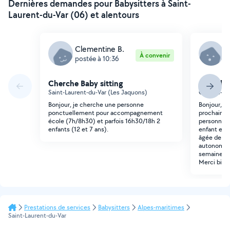
Dernières demandes pour Babysitters à Saint-
Laurent-du-Var (06) et alentours
Clementine B.
M
À convenir
postée à 10:36
p
Cherche Baby sitting
Cherche 
Saint-Laurent-du-Var (Les Jaquons)
Cagnes-sur
Bonjour, je cherche une personne
Bonjour, e
ponctuellement pour accompagnement
prochainem
école (7h/8h30) et parfois 16h30/18h 2
personne d
enfants (12 et 7 ans).
enfant et 
âgée de 3 
autonome .
semaine du 
Merci bien
Prestations de services
Babysitters
Alpes-maritimes
Saint-Laurent-du-Var