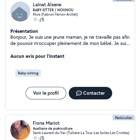
Laïnat Alsene
BABY-SITTER / NOUNOU
Nice (Fabron-Terron-Archet)
-/5
Présentation
Bonjour, Je suis une jeune maman, je ne travaille pas afin
de pouvoir m'occuper pleinement de mon bébé. Je suis
disponible pour faire du babysitting occasionnellement
ou régulièrement voir nounou. Je fais actuellement un
Aucun avis pour l'instant
CAP AEPE. J'ai un BEP ASSP ainsi qu'un BAC PRO ASSP (
j'ai donc de l'expérience avec les enfants notamment
Baby-sitting
dans les crèches et les écoles maternelles). Je précise
tout de même que je serais toujours avec mon fils.
Voir le profil
Contacter
Particulier
Fiona Mariot
Auxiliaire de puériculture
Saint-Laurent-du-Var (Tuiliere-La Tour-Les Iscles-Les Crottes)
-/5