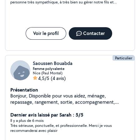
personne très sympathique, à très bien su gérer notre fils et
ainsi que tout les autres chiens.
nous donner confiance pour la première fois que l’on laissait
notre fils à une baby sitter
Voir le profil
Contacter
Particulier
Saoussen Bouabda
Femme polyvalente
Nice (Paul Montel)
4,5/5
(4 avis)
Présentation
Bonjour, Disponible pour vous aidez, ménage,
repassage, rangement, sortie, accompagnement,
coiffure, couture, garde animaux, garde enfants et
bébés. Vous l'aurez compris je peux vous aidez dans
Dernier avis laissé par Sarah : 5/5
pratiquement toute taches du quotidien, même monter
Il y a plus de 6 mois
Très sérieuse, ponctuelle, et professionnelle. Merci je vous
un meuble (haha)
recommanderai avec plaisir