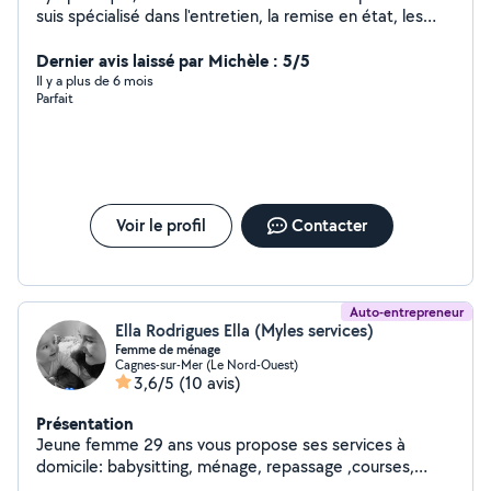
suis spécialisé dans l'entretien, la remise en état, les
vitreries. Particuliers et professionnels. Également
qualifié pour de l'aide aux devoirs ou bien des cours
Dernier avis laissé par Michèle : 5/5
particuliers
Il y a plus de 6 mois
Parfait
Voir le profil
Contacter
Auto-entrepreneur
Ella Rodrigues Ella (Myles services)
Femme de ménage
Cagnes-sur-Mer (Le Nord-Ouest)
3,6/5
(10 avis)
Présentation
Jeune femme 29 ans vous propose ses services à
domicile: babysitting, ménage, repassage ,courses,
N'hésitez pas à me contacter pour plus de