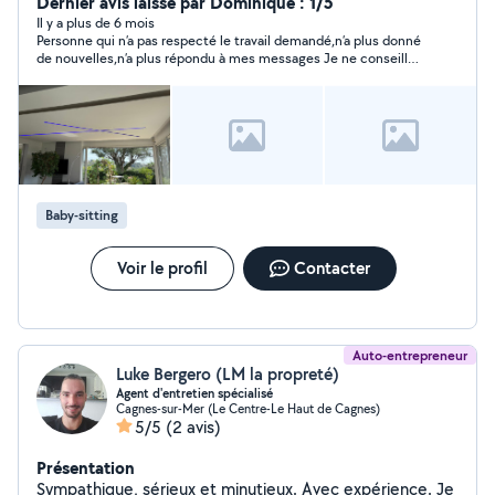
aide à la maison Polyvalente et fiable, je m'adapte à vos
Dernier avis laissé par Dominique : 1/5
besoins avec le sourire ! Habituée à m'occuper de ma
Il y a plus de 6 mois
Personne qui n’a pas respecté le travail demandé,n’a plus donné
petite sœur (8 ans) et de ma nièce (3 ans), je saurai
de nouvelles,n’a plus répondu à mes messages Je ne conseille
prendre soin de vos enfants en toute confiance.
pas
Disponible du lundi au vendredi à partir de Vence, et
après 17h dans un rayon allant de Vence à Nice.
Également disponible ponctuellement en soirée et le
week-end. Tarif : à partir de 15/h, ajusté selon la mission
(aide aux devoirs, baby-sitting ponctuel, menage etc.)
Baby-sitting
Voir le profil
Contacter
Auto-entrepreneur
Luke Bergero (LM la propreté)
Agent d'entretien spécialisé
Cagnes-sur-Mer (Le Centre-Le Haut de Cagnes)
5/5
(2 avis)
Présentation
Sympathique, sérieux et minutieux. Avec expérience. Je