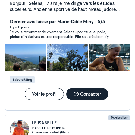
Bonjour ! Selena, 17 ans je me dirige vers les études
supérieurs. Ancienne sportive de haut niveau j'adore
bouger peu importe le sport. Grande sœur d'un garçon
de 11 ans, j'ai l'habitude de m'occuper de lui ! Dans mon
Dernier avis laissé par Marie-Odile Miny : 5/5
club de sport j'avais l'habitude d'organiser des petites
Il y a 8 jours
Je vous recommande vivement Selena - ponctuelle, polie,
activités avec les plus petits du groupe je trouvais ça
pleine d’initiatives et très responsable. Elle sait très bien s’y
super amusant. J'adore trouver des activités créatives.
prendre avec les enfants, Nous sommes ravies qu’elle ait pu
J'aime beaucoup lire alors j'adorerais faire la lecture si
s’occuper de nos enfants.
les enfants aiment ça :)
Baby-sitting
Voir le profil
Contacter
Particulier
LE ISABELLE
ISABELLE DE PORNIC
Villeneuve-Loubet (Plan)