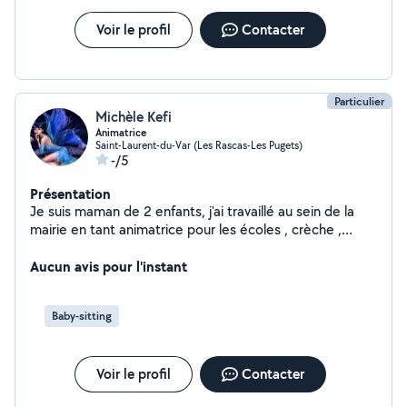
Voir le profil
Contacter
Particulier
Michèle Kefi
Animatrice
Saint-Laurent-du-Var (Les Rascas-Les Pugets)
-/5
Présentation
Je suis maman de 2 enfants, j'ai travaillé au sein de la
mairie en tant animatrice pour les écoles , crèche ,
centre de loisirs , je suis une femme douce non fumeuse
, et qui adore les petits ça toujours été mon domaine ,
Aucun avis pour l'instant
si vous avez besoin de faire garder vos petits n'hésitez
pas à me contacter .
Baby-sitting
Voir le profil
Contacter