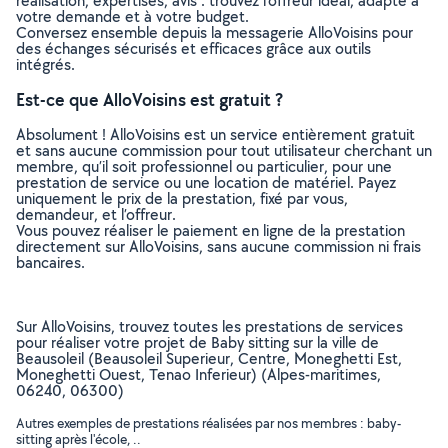
réalisation, expertises, avis : trouvez l'offreur idéal, adapté à
votre demande et à votre budget.
Conversez ensemble depuis la messagerie AlloVoisins pour
des échanges sécurisés et efficaces grâce aux outils
intégrés.
Est-ce que AlloVoisins est gratuit ?
Absolument ! AlloVoisins est un service entièrement gratuit
et sans aucune commission pour tout utilisateur cherchant un
membre, qu’il soit professionnel ou particulier, pour une
prestation de service ou une location de matériel. Payez
uniquement le prix de la prestation, fixé par vous,
demandeur, et l’offreur.
Vous pouvez réaliser le paiement en ligne de la prestation
directement sur AlloVoisins, sans aucune commission ni frais
bancaires.
Sur AlloVoisins, trouvez toutes les prestations de services
pour réaliser votre projet de Baby sitting sur la ville de
Beausoleil (Beausoleil Superieur, Centre, Moneghetti Est,
Moneghetti Ouest, Tenao Inferieur) (Alpes-maritimes,
06240, 06300)
Autres exemples de prestations réalisées par nos membres : baby-
sitting après l'école, ..