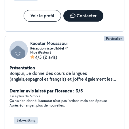
Voir le profil
Contacter
Particulier
Kaoutar Moussaoui
Réceptionniste d’hôtel 4*
Nice (Pasteur)
4/5
(2 avis)
Présentation
Bonjour, Je donne des cours de langues
(anglais,espagnol et français) et j'offre également les
services de garde d'enfants et l'aide aux devoirs durant
mon temps libre. N'hésitez pas à me contacter en cas
Dernier avis laissé par Florence : 3/5
de besoin, même urgents et de dernière minute :) !!!
Il y a plus de 6 mois
Ça n'a rien donné. Kaouatar n'est pas l'artisan mais son épouse.
Après échanger, plus de nouvelles.
Baby-sitting