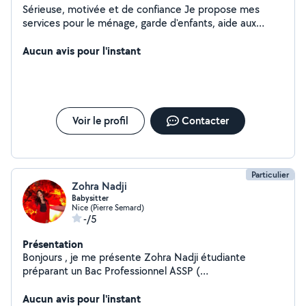
Sérieuse, motivée et de confiance Je propose mes
services pour le ménage, garde d'enfants, aide aux
courses, aide aux personnes âgées, garde d'animaux et
autres petits services du quotidien. Toujours souriante
Aucun avis pour l'instant
et disponible, je m'adapte à vos besoins
Voir le profil
Contacter
Particulier
Zohra Nadji
Babysitter
Nice (Pierre Semard)
-/5
Présentation
Bonjours , je me présente Zohra Nadji étudiante
préparant un Bac Professionnel ASSP (
accompagnement soin et service à là personne )
effectuer plusieurs stage comme en maternelle ,
Aucun avis pour l'instant