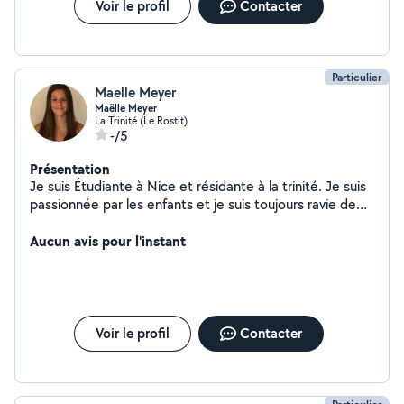
Voir le profil
Contacter
Particulier
Maelle Meyer
Maëlle Meyer
La Trinité (Le Rostit)
-/5
Présentation
Je suis Étudiante à Nice et résidante à la trinité. Je suis
passionnée par les enfants et je suis toujours ravie de
pouvoir les accompagner dans leur développement,
aussi je vous propose mes services!
Aucun avis pour l'instant
Voir le profil
Contacter