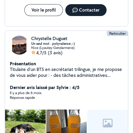
Voir le profil
Contacter
Particulier
Chrystelle Duguet
Un seul mot : polyvalence ;-)
Nice (Lyautey-Gendarmerie)
4,7/5
(3 avis)
Présentation
Titulaire d'un BTS en secrétariat trilingue, je me propose
de vous aider pour : - des tâches administratives
(organisation, archivage, courriers...), - la pratique de
langues étrangères (apprendre/améliorer votre niveau),
Dernier avis laissé par Sylvie : 4/5
- cuisiner, aide aux courses, - vous accompagner avec
Il y a plus de 6 mois
Réponse rapide
mon véhicule lors de RDV, courses, etc... - vous donner
des conseils pour bénéficier de réductions & améliorer
son budget, - couper les cheveux (homme, à la
tondeuse pro) + application couleur femmes, -
m'occuper de vos animaux, - faire du babysitting, - vous
donner des cours de danses ;-) - faire le ménage si