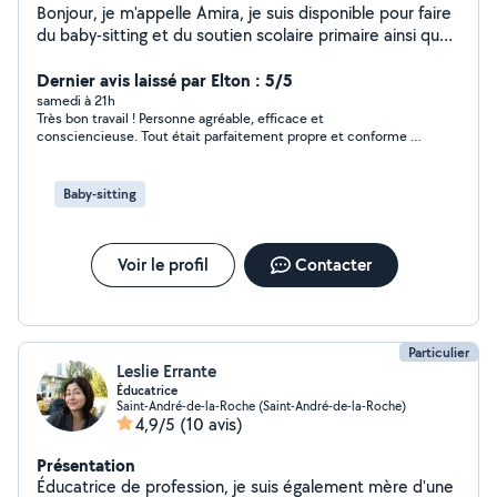
Bonjour, je m'appelle Amira, je suis disponible pour faire
du baby-sitting et du soutien scolaire primaire ainsi que
6 ème et 5 ème (collège) Je passe cette année mon
concours pour devenir professeur des écoles. Je suis
Dernier avis laissé par Elton : 5/5
aussi disponible pour le ménage, la garde d'animaux, et
samedi à 21h
Très bon travail ! Personne agréable, efficace et
de l'aide au quotidien,
consciencieuse. Tout était parfaitement propre et conforme à
mes attentes.
Baby-sitting
Voir le profil
Contacter
Particulier
Leslie Errante
Éducatrice
Saint-André-de-la-Roche (Saint-André-de-la-Roche)
4,9/5
(10 avis)
Présentation
Éducatrice de profession, je suis également mère d'une