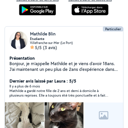
Particulier
Mathilde Blin
Étudiante
Villefranche-sur-Mer (Le Port)
5/5
(3 avis)
Présentation
Bonjour, je m'appelle Mathilde et je viens d'avoir 18ans.
J'ai maintenant un peu plus de 2ans d'expérience dans
le babysitting avec des enfants allant de 5 mois à 7 ans.
J'ai un contact très facile avec les enfants, que j'adore.
Dernier avis laissé par Laura : 5/5
Je suis en première année de classe préparatoire, je
Il y a plus de 6 mois
Mathilde a gardé notre fille de 2 ans et demi à domicile à
peux donc faire l'aide aux devoirs sans difficulté. Je suis
plusieurs reprises. Elle a toujours été très ponctuelle et à fait
aussi véhiculée, je pourrai donc facilement me déplacer
preuve de douceur et de bienveillance. Je la recommande
à domicile. Je suis aussi disponible pour garder vos
fortement et je ne manquerai pas de refaire appel à son
animaux! j'ai moi même deux chats et ai donc un
service!
contact très facile avec eux depuis petite. Je reste à
votre disposition pour plus de renseignements!