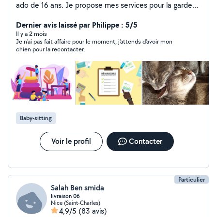
ado de 16 ans. Je propose mes services pour la garde
ponctuelle de vos enfants de tout âge. Je propose
également de m'occuper de vos animaux lors de vos
Dernier avis laissé par Philippe : 5/5
absences, visites et promenades.
Il y a 2 mois
Je n'ai pas fait affaire pour le moment, j'attends d'avoir mon
chien pour la recontacter.
Baby-sitting
Voir le profil
Contacter
Particulier
Salah Ben smida
livraison 06
Nice (Saint-Charles)
4,9/5
(83 avis)