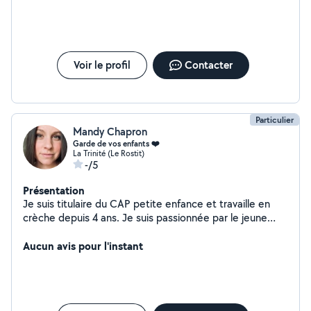
Voir le profil
Contacter
Particulier
Mandy Chapron
Garde de vos enfants ❤️
La Trinité (Le Rostit)
-/5
Présentation
Je suis titulaire du CAP petite enfance et travaille en
crèche depuis 4 ans. Je suis passionnée par le jeune
enfant et je suis toujours ravie de pouvoir les
accompagner dans leur développement ! Je propose
Aucun avis pour l'instant
mes services pour garder vos enfants le temps d'une
journée, soirée