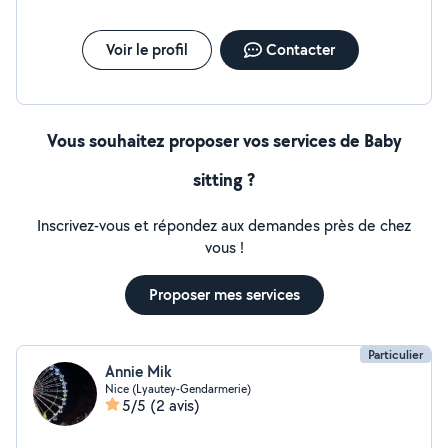
avions convenu de la payer en cash dans la voiture 50€ pr un
Menton/aeroport Nice. Le mariage de ma nièce a été raté pr
nous 2. INJOIGNABLE AU MOMENT du rendez vous, Aucunes
Voir le profil
Contacter
excuses après ....HALLUCINANT D'EGOISME....
Vous souhaitez proposer vos services de Baby
sitting ?
Inscrivez-vous et répondez aux demandes près de chez
vous !
Proposer mes services
Particulier
Annie Mik
Nice (Lyautey-Gendarmerie)
5/5
(2 avis)