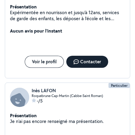
Présentation
Expérimentée en nourrisson et jusqu'à 12ans, services
de garde des enfants, les déposer à l'école et les
cherché à la sortie. Je suis aide-soignante et je
accompagne également a personnes en situation
Aucun avis pour l'instant
d'handicap dans la vie quotidienne comme les rendez-
vous médicaux, sorties promenade, etc. N hésitez pas
me contacter pour plus de renseignements. J'ai le
permis B ainsi que voiture
Voir le profil
Contacter
Particulier
Inès LAFON
Roquebrune-Cap-Martin (Cabbe-Saint Roman)
-/5
Présentation
Je n'ai pas encore renseigné ma présentation.