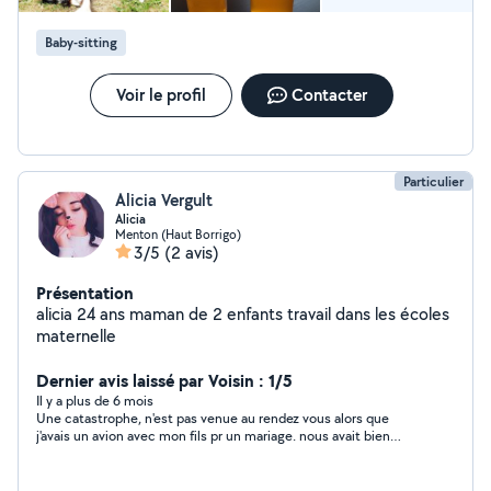
besoin
Baby-sitting
Voir le profil
Contacter
Particulier
Alicia Vergult
Alicia
Menton (Haut Borrigo)
3/5
(2 avis)
Présentation
alicia 24 ans maman de 2 enfants travail dans les écoles
maternelle
Dernier avis laissé par Voisin : 1/5
Il y a plus de 6 mois
Une catastrophe, n'est pas venue au rendez vous alors que
j'avais un avion avec mon fils pr un mariage. nous avait bien
confirmé avant avec adresse, téléphone privé, plusieurs fois et
pas de prblms pr le rendez vous. A l'heure du rendez vous et
depuis PLUS ACUNES NOUVELLES! QUE DIRE????? nous