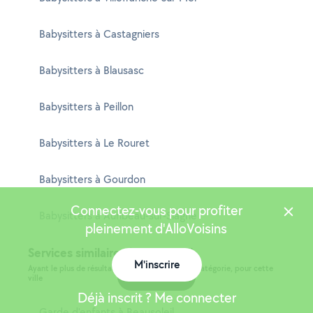
Babysitters à Castagniers
Babysitters à Blausasc
Babysitters à Peillon
Babysitters à Le Rouret
Babysitters à Gourdon
Connectez-vous pour profiter
Babysitters à Auribeau-sur-Siagne
pleinement d'AlloVoisins
Services similaires à Beausoleil
M'inscrire
Ayant le plus de résultats et étant de la même catégorie, pour cette
Carte
ville
Déjà inscrit ? Me connecter
Garde d'enfants à Beausoleil