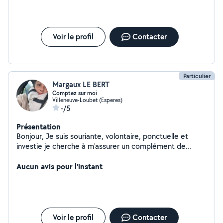
sans aucun doutee
Voir le profil
Contacter
Particulier
Margaux LE BERT
Comptez sur moi
Villeneuve-Loubet (Esperes)
-/5
Présentation
Bonjour, Je suis souriante, volontaire, ponctuelle et
investie je cherche à m'assurer un complément de
revenus car je suis actuellement au chômage, je
récupère mon poste à la mairie en chargée de
Aucun avis pour l'instant
communication en février 2024.
Voir le profil
Contacter