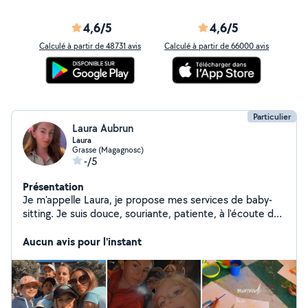
4,6/5
4,6/5
Calculé à partir de 48731 avis
Calculé à partir de 66000 avis
Particulier
Laura Aubrun
Laura
Grasse (Magagnosc)
-/5
Présentation
Je m'appelle Laura, je propose mes services de baby-
sitting. Je suis douce, souriante, patiente, à l'écoute des
enfants. Je m'occupe des enfants de 3 à 11 ans Âgée de
27 ans et diplômée du BAFA depuis l'année 2018
Aucun avis pour l'instant
Expériences : Baby-sitting, Centre de Loisirs, Club Med
Je suis véhiculée et disponible tous les jours y compris
le mercredi Je m'adapte à vos besoins, pour des gardes
ponctuelles, longues durées, soirées ou week-end, la