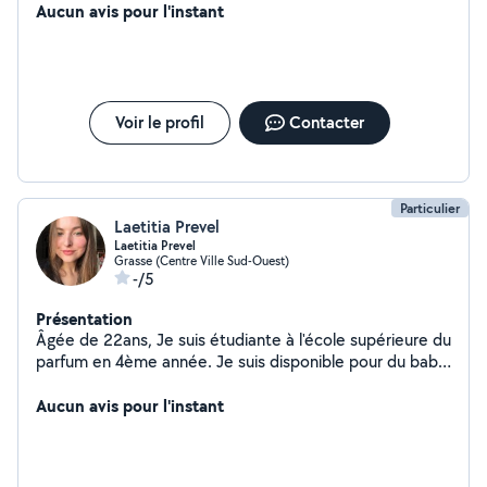
Animatrice dans une école primaire/maternelle, je vous
Aucun avis pour l'instant
propose mes services pour garder vos enfants/votre
enfant. N'hésitez pas à consulter mon profil sur le site
Nounou-top en tapant juste mon prénom, vous y
trouverez toutes les recommandations de parents si
besoin. À bientôt, Saliha à votre service.
Voir le profil
Contacter
Particulier
Laetitia Prevel
Laetitia Prevel
Grasse (Centre Ville Sud-Ouest)
-/5
Présentation
Âgée de 22ans, Je suis étudiante à l'école supérieure du
parfum en 4ème année. Je suis disponible pour du baby-
sitting le soir après mes cours ainsi que les week-ends.
Aucun avis pour l'instant