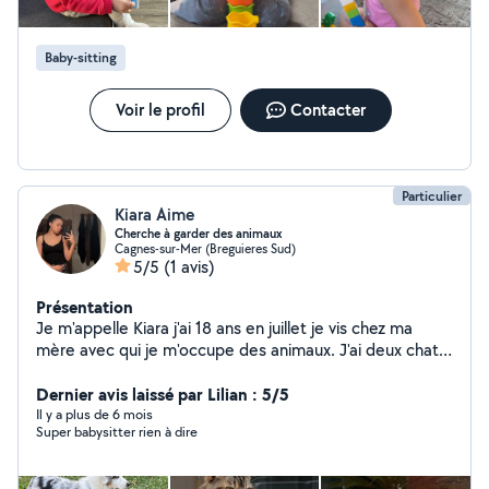
babysitting, je l'exerce depuis 7 ans. Je peux également
m'occuper des animaux de compagnie, Je me suis déjà
occupée d'un berger allemand et pas mal de chats. Je
Baby-sitting
suis véhiculée.
Voir le profil
Contacter
Particulier
Kiara Aime
Cherche à garder des animaux
Cagnes-sur-Mer (Breguieres Sud)
5/5
(1 avis)
Présentation
Je m'appelle Kiara j'ai 18 ans en juillet je vis chez ma
mère avec qui je m'occupe des animaux. J'ai deux chats
et je vis en appartement avec un extérieur en rez-de-
chaussée. Si mon annonce vous plaît n'hésitez pas à
Dernier avis laissé par Lilian : 5/5
m'envoyer un message.
Il y a plus de 6 mois
Super babysitter rien à dire