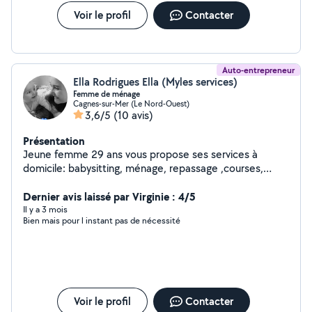
de deux garçons de 10 et 8 ans, je connais parfaitement
Voir le profil
Contacter
les attentes et les préoccupations des parents. Mon
expérience personnelle renforce mon professionnalisme
et ma capacité d'adaptation. Titulaire du permis de
conduire et véhiculée, je peux assurer les déplacements
Auto-entrepreneur
(école, activités, rendez-vous). Je suis disponible du
Ella Rodrigues Ella (Myles services)
lundi au vendredi.
Femme de ménage
Cagnes-sur-Mer (Le Nord-Ouest)
3,6/5
(10 avis)
Présentation
Jeune femme 29 ans vous propose ses services à
domicile: babysitting, ménage, repassage ,courses,
N'hésitez pas à me contacter pour plus de
renseignements.
Dernier avis laissé par Virginie : 4/5
Il y a 3 mois
Bien mais pour l instant pas de nécessité
Voir le profil
Contacter