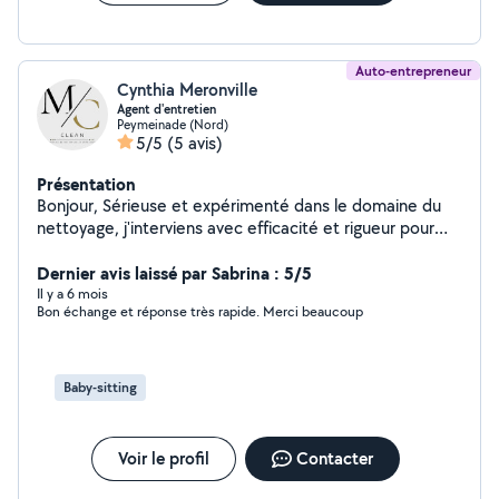
Auto-entrepreneur
Cynthia Meronville
Agent d'entretien
Peymeinade (Nord)
5/5
(5 avis)
Présentation
Bonjour, Sérieuse et expérimenté dans le domaine du
nettoyage, j'interviens avec efficacité et rigueur pour
tous vos besoins d'entretien. Je propose mes services
aux particuliers, entreprises, copropriétés, ainsi qu'aux
Dernier avis laissé par Sabrina : 5/5
commerces et bureaux. Mes prestations comprennent
Il y a 6 mois
Bon échange et réponse très rapide. Merci beaucoup
notamment : Ménage régulier ou ponctuel Nettoyage
de fin de location Remise en état après travaux ou
chantier Entretien d'immeubles et parties communes
Nettoyage professionnel de locaux Réactive,
Baby-sitting
minutieuse et fiable, je m'adapte à vos besoins avec des
interventions soignées et de qualité. N'hésitez pas à me
contacter pour un devis ou toute demande spécifique.
Voir le profil
Contacter
Cordialement Cynthia