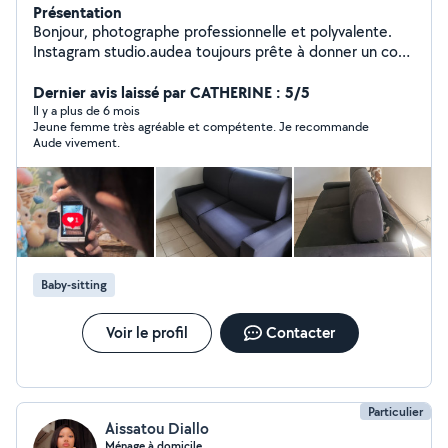
Présentation
Bonjour, photographe professionnelle et polyvalente.
Instagram studio.audea toujours prête à donner un coup
de main pour diverses missions : ménage, conciergerie
rbnb,
Dernier avis laissé par CATHERINE : 5/5
informatique,administratif,événements,babysitting,
Il y a plus de 6 mois
Jeune femme très agréable et compétente. Je recommande
nettoyage canapé/siége auto/tapis... Je loue également
Aude vivement.
mon nettoyeur shampouinneuse Bissel à la journée !
Baby-sitting
Voir le profil
Contacter
Particulier
Aissatou Diallo
Ménage à domicile