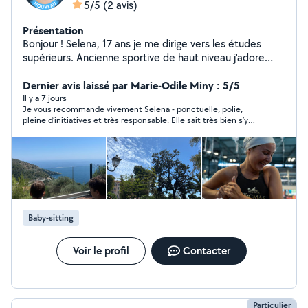
5/5
(2 avis)
Présentation
Bonjour ! Selena, 17 ans je me dirige vers les études
supérieurs. Ancienne sportive de haut niveau j'adore
bouger peu importe le sport. Grande sœur d'un garçon
de 11 ans, j'ai l'habitude de m'occuper de lui ! Dans mon
Dernier avis laissé par Marie-Odile Miny : 5/5
club de sport j'avais l'habitude d'organiser des petites
Il y a 7 jours
Je vous recommande vivement Selena - ponctuelle, polie,
activités avec les plus petits du groupe je trouvais ça
pleine d’initiatives et très responsable. Elle sait très bien s’y
super amusant. J'adore trouver des activités créatives.
prendre avec les enfants, Nous sommes ravies qu’elle ait pu
J'aime beaucoup lire alors j'adorerais faire la lecture si
s’occuper de nos enfants.
les enfants aiment ça :)
Baby-sitting
Voir le profil
Contacter
Particulier