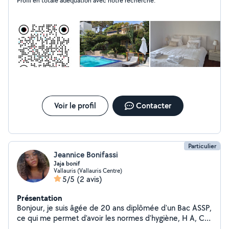
Profil en totale adéquation avec notre recherche.
à me contacter. Karine.
Voir le profil
Contacter
Particulier
Jeannice Bonifassi
Jaja bonif
Vallauris (Vallauris Centre)
5/5
(2 avis)
Présentation
Bonjour, je suis âgée de 20 ans diplômée d'un Bac ASSP,
ce qui me permet d'avoir les normes d'hygiène, H A, C,
C,P, et de l'expérience dans le ménage et le repassage