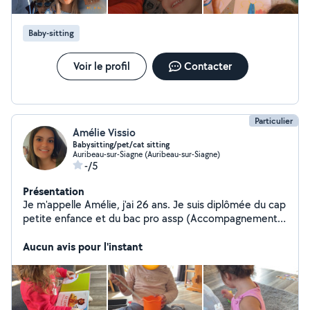
nuit et le jour Activités manuelles, jeux
d'intérieur/exterieur, sorties au parc
Baby-sitting
Voir le profil
Contacter
Particulier
Amélie Vissio
Babysitting/pet/cat sitting
Auribeau-sur-Siagne (Auribeau-sur-Siagne)
-/5
Présentation
Je m'appelle Amélie, j'ai 26 ans. Je suis diplômée du cap
petite enfance et du bac pro assp (Accompagnement
Soin Service a la Personne) . Je suis maman d'un enfant
de 20mois. Je suis disponible pour des babysitting ainsi
Aucun avis pour l'instant
qu'aide a la personne. J'ai de l'expérience avec les
enfants âgés de 0 à 12 ans (ancienne auxiliaire petite
enfance) et de l'expérience avec les personnes âgées
(ancienne aide-soignante ). Je fais régulièrement du