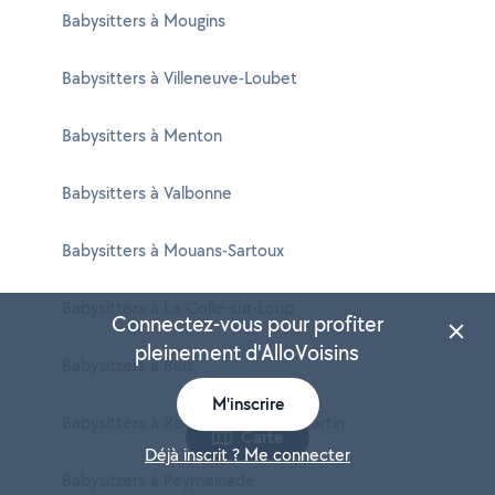
Babysitters à Mougins
Babysitters à Villeneuve-Loubet
Babysitters à Menton
Babysitters à Valbonne
Babysitters à Mouans-Sartoux
Babysitters à La Colle-sur-Loup
Connectez-vous pour profiter
pleinement d'AlloVoisins
Babysitters à Biot
M'inscrire
Babysitters à Roquebrune-Cap-Martin
Carte
Déjà inscrit ? Me connecter
Babysitters à Peymeinade