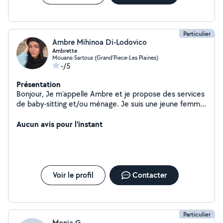
Particulier
Ambre Mihinoa Di-Lodovico
Ambrette
Mouans-Sartoux (Grand'Piece-Les Plaines)
-/5
Présentation
Bonjour, Je m'appelle Ambre et je propose des services
de baby-sitting et/ou ménage. Je suis une jeune femme
très sérieuse et je ne prends pas à la légère les
émotions des enfants et sait combien il est important
Aucun avis pour l'instant
de savoir agir en conséquence pour les réconforter. De
par mon environnement personnel j'ai eu la chance de
materner de nombreux neveux et nièces. Rigoureuse et
très à l'écoute, vous pourrez compter sur mon
dynamisme et mon dévouement pour vous épauler au
Voir le profil
Contacter
mieux. Au plaisir de vous rencontrer, Ambre
Particulier
Monia G