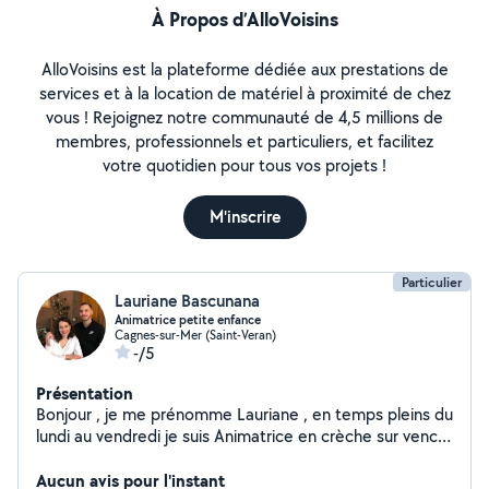
À Propos d’AlloVoisins
AlloVoisins est la plateforme dédiée aux prestations de
services et à la location de matériel à proximité de chez
vous ! Rejoignez notre communauté de 4,5 millions de
membres, professionnels et particuliers, et facilitez
votre quotidien pour tous vos projets !
M'inscrire
Particulier
Lauriane Bascunana
Animatrice petite enfance
Cagnes-sur-Mer (Saint-Veran)
-/5
Présentation
Bonjour , je me prénomme Lauriane , en temps pleins du
lundi au vendredi je suis Animatrice en crèche sur vence
, jai étais aussi en centre de loisir (Tourette sur Loup et
passionné de la photographie , après je touche un peux
Aucun avis pour l'instant