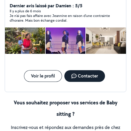
et la garde d'enfants. Je suis Maman d'un enfant de un
Dernier avis laissé par Damien : 5/5
an, ce qui me permet de connaître tout ce qui concerne
Il y a plus de 6 mois
Je n’ai pas fais affaire avec Jeannine en raison d’une contrainte
le développement de l'enfant et de l'adolescent. J'ai de
d’horaire. Mais bon échange cordial.
l'expérience dans le repassage et l'entretien du domicile
Je peux me déplacer aux alentours de 10 à 15 km autour
de Vallauris pour toute prestation demandées. je suis
disponible, organisée et ponctuelle.
Voir le profil
Contacter
Vous souhaitez proposer vos services de Baby
sitting ?
Inscrivez-vous et répondez aux demandes près de chez