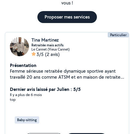
vous !
Proposer mes services
Particulier
Tina Martinez
Retraitée mais actifs
Le Cannet (Vieux Cannet)
3/5
(2 avis)
Présentation
Femme sérieuse retraitée dynamique sportive ayant
travaillé 20 ans comme ATSM et en maison de retraite
cherche quelques heures par semaine, garde
d'enfants,ménage, et m'occuper de personnes âgées
Dernier avis laissé par Julien : 5/5
les promener, les accompagnés faire leurs courses je
Il y a plus de 6 mois
top
suis véhiculé. Recherche sur le Cannet, Cannes merci.
Tina
Baby-sitting