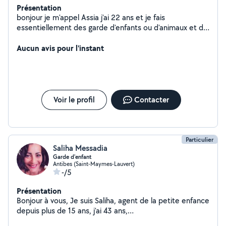
Présentation
bonjour je m'appel Assia j'ai 22 ans et je fais
essentiellement des garde d'enfants ou d'animaux et du
ménage Je suis étudiante infirmière en 2eme année. je
garde mes petits frère (3) ainsi que mes nièces
Aucun avis pour l'instant
régulièrement (1ans et 6 ans) j'ai une chatte de 4ans
dont je m'occupe aussi et je lui donne autant d'amour
que je peut et elle me le rend bien :) je travail tous les
été dans une société de ménage et je fait aussi le
ménage chez des particuliers quand j'en ai l'occasion et
Voir le profil
Contacter
les samedis je m'occupe de 3 personnes âgées
(ménage, soins et nourriture pour midi) je suis calme,
compréhensive et ponctuelle Je suis véhiculé
Particulier
Saliha Messadia
Garde d'enfant
Antibes (Saint-Maymes-Lauvert)
-/5
Présentation
Bonjour à vous, Je suis Saliha, agent de la petite enfance
depuis plus de 15 ans, j'ai 43 ans,
diplômée/expérimentée. Actuellement Adjointe