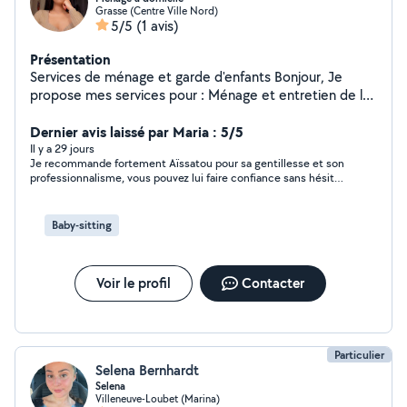
Grasse (Centre Ville Nord)
5/5
(1 avis)
Présentation
Services de ménage et garde d'enfants Bonjour, Je
propose mes services pour : Ménage et entretien de la
maison ou de l'appartement Garde d'enfants à domicile
Personne sérieuse, ponctuelle et de confiance
Dernier avis laissé par Maria : 5/5
Disponible en semaine et le week-end selon vos
Il y a 29 jours
Je recommande fortement Aïssatou pour sa gentillesse et son
besoins. Secteur : Grasse et alentours N'hésitez pas à
professionnalisme, vous pouvez lui faire confiance sans hésiter
me contacter pour plus d'informations. Au plaisir de
💫🌸🌸🙏🏽
vous rendre service !
Baby-sitting
Voir le profil
Contacter
Particulier
Selena Bernhardt
Selena
Villeneuve-Loubet (Marina)