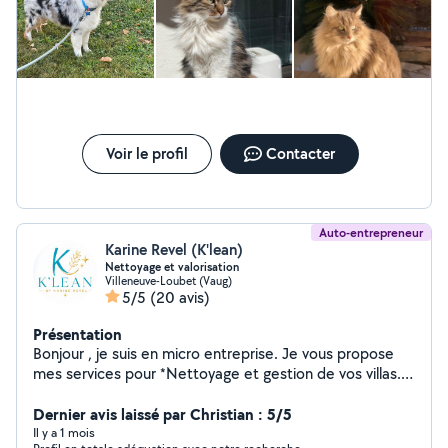
Voir le profil
Contacter
Auto-entrepreneur
Karine Revel (K'lean)
Nettoyage et valorisation
Villeneuve-Loubet (Vaug)
5/5
(20 avis)
Présentation
Bonjour , je suis en micro entreprise. Je vous propose
mes services pour *Nettoyage et gestion de vos villas.
*Check-in et check-out. *Consultante en valorisation de
bien. Je vous propose et vous garanti un travail efficace
Dernier avis laissé par Christian : 5/5
et soigné. Mes clients me font confiance. N hesitez pas
Il y a 1 mois