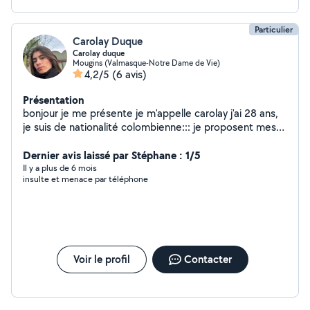
Particulier
Carolay Duque
Carolay duque
Mougins (Valmasque-Notre Dame de Vie)
4,2/5
(6 avis)
Présentation
bonjour je me présente je m'appelle carolay j'ai 28 ans,
je suis de nationalité colombienne::: je proposent mes
services de femme de manage avec expérience;
sérieuse motivée et discrète a l'entretien de votre
Dernier avis laissé par Stéphane : 1/5
maison
Il y a plus de 6 mois
insulte et menace par téléphone
Voir le profil
Contacter