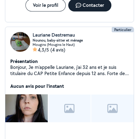
Voir le profil
Contacter
Particulier
Lauriane Destremau
Nounou, baby-sitter et ménage
Mougins (Mougins le Haut)
4,3/5
(4 avis)
Présentation
Bonjour, Je m'appelle Lauriane, j'ai 32 ans et je suis
titulaire du CAP Petite Enfance depuis 12 ans. Forte de
mon expérience auprès d'enfants de 0 à 11 ans, j'ai
travaillé en crèche, en halte-garderie ainsi qu'au domicile
Aucun avis pour l'instant
des parents. Ces différentes structures m'ont permis de
développer des compétences solides en soins,
sécurité, éveil, accompagnement scolaire et
organisation du quotidien. Patiente, douce et attentive,
je veille toujours au bien-être, au rythme et aux besoins
de chaque enfant. J'accorde une grande importance à la
communication avec les parents afin d'assurer une
relation de confiance et un suivi personnalisé. Maman