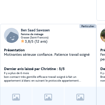
Particulier
Ben Saad Sawssen
Femme de ménage
Grasse (Saint-Francois)
3,8/5
(12 avis)
Présentation
Pr
Motivantes sérieuse confiance. Patience travail soigné
Fe
pe
ne
Dernier avis laissé par Christine : 5/5
mo
De
Il y a plus de 6 mois
Il 
bon contact très gentille efficace travail soigné à fait un
Bne
appartement à blanc en suivant le protocole appartement
rendu très propre en 3 heures pour 40m2 je referai appel à elle
sans aucun doutee