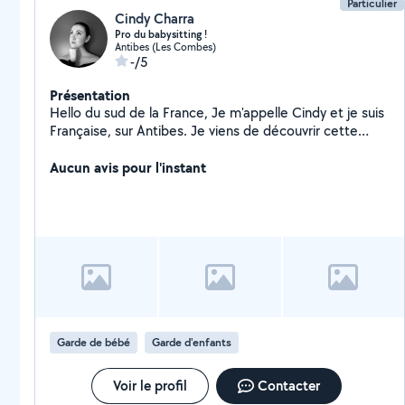
Particulier
Cindy Charra
Pro du babysitting !
Antibes (Les Combes)
-/5
Présentation
Hello du sud de la France, Je m'appelle Cindy et je suis
Française, sur Antibes. Je viens de découvrir cette
application et je la trouve génial pour pouvoir
s'entraider. Je suis une ancienne fille au pair donc je
Aucun avis pour l'instant
suis très pro avec les enfants de tous âge. Je suis
disponible régulièrement donc n'hésitez pas à me
contacter. Je suis également, disponible pour d'autres
missions comme le petsitting ou des aides diverses. À
bientôt
Garde de bébé
Garde d'enfants
Voir le profil
Contacter