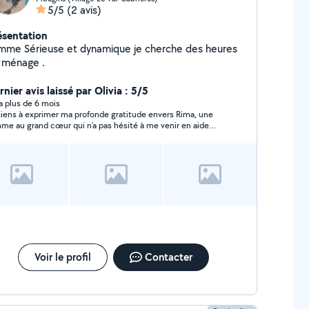
5/5
(2 avis)
ésentation
mme Sérieuse et dynamique je cherche des heures
 ménage .
nier avis laissé par Olivia : 5/5
y a plus de 6 mois
tiens à exprimer ma profonde gratitude envers Rima, une
me au grand cœur qui n’a pas hésité à me venir en aide
gré toutes mes demandes, et ce, pour une somme
ique. Sa gentillesse et son dévouement m’ont
fondément émue. Son travail est irréprochable et témoigne
son professionnalisme et de son humanité. Je la
ommande vivement à quiconque cherche une personne
ble et bienveillante. Merci, Rima, pour tout ce que vous avez
t pour moi.
Voir le profil
Contacter