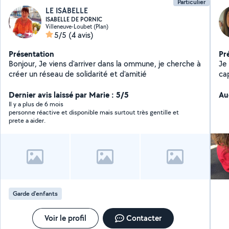
Particulier
LE ISABELLE
ISABELLE DE PORNIC
Villeneuve-Loubet (Plan)
5/5
(4 avis)
Présentation
Pr
Bonjour, Je viens d'arriver dans la ommune, je cherche à
Je 
créer un réseau de solidarité et d'amitié
ca
(A
Dernier avis laissé par Marie : 5/5
ma
Au
des
Il y a plus de 6 mois
personne réactive et disponible mais surtout très gentille et
l'
prete a aider.
(an
av
Je 
7 ans. Je peux égaleme
compagnie, 
Garde d'enfants
Voir le profil
Contacter