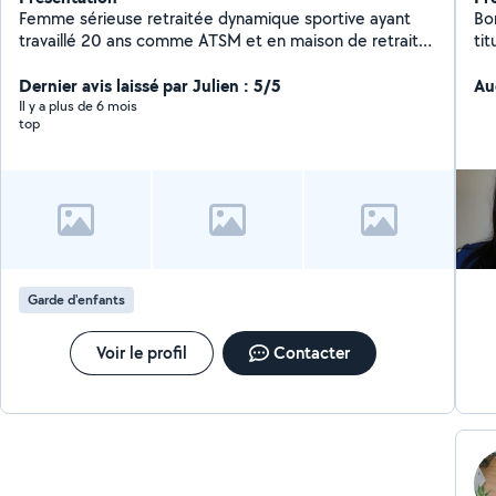
Femme sérieuse retraitée dynamique sportive ayant
Bon
travaillé 20 ans comme ATSM et en maison de retraite
ti
cherche quelques heures par semaine, garde
mon
d'enfants,ménage, et m'occuper de personnes âgées
Dernier avis laissé par Julien : 5/5
tra
Au
les promener, les accompagnés faire leurs courses je
do
Il y a plus de 6 mois
top
suis véhiculé. Recherche sur le Cannet, Cannes merci.
pe
Tina
so
or
je 
de
la
re
de
Garde d'enfants
pa
pa
pr
Voir le profil
Contacter
Tit
as
vou