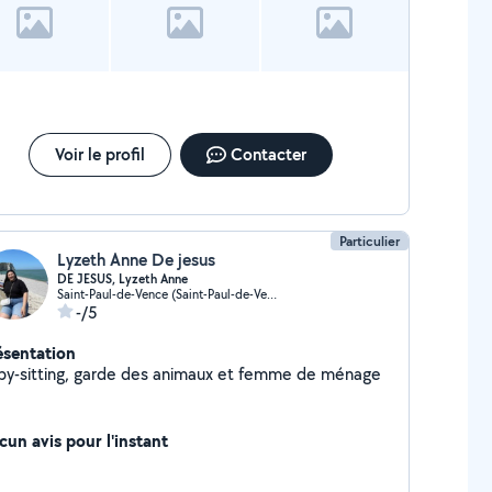
occasion et les samedis je m'occupe de 3 personnes
es (ménage, soins et nourriture pour midi) je suis
lme, compréhensive et ponctuelle Je suis véhiculé
Voir le profil
Contacter
Particulier
Lyzeth Anne De jesus
DE JESUS, Lyzeth Anne
Saint-Paul-de-Vence (Saint-Paul-de-Vence)
-/5
ésentation
by-sitting, garde des animaux et femme de ménage
cun avis pour l'instant