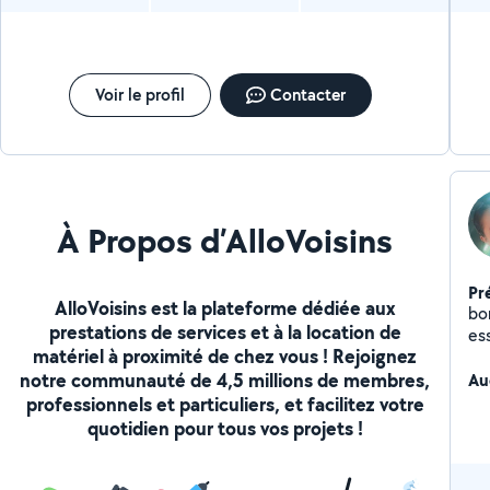
Voir le profil
Contacter
À Propos d’AlloVoisins
Pr
AlloVoisins est la plateforme dédiée aux
bon
prestations de services et à la location de
es
matériel à proximité de chez vous ! Rejoignez
du ménage J
notre communauté de 4,5 millions de membres,
année. je garde mes 
Au
nièc
professionnels et particuliers, et facilitez votre
4a
quotidien pour tous vos projets !
d'a
to
aus