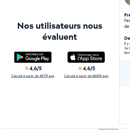
Pr
Fe
Nos utilisateurs nous
de
évaluent
Der
Il 
Je 
fem
mal
mod
pro
4,6/5
4,6/5
de 
rec
Calculé à partir de 48731 avis
Calculé à partir de 66000 avis
fia
fai