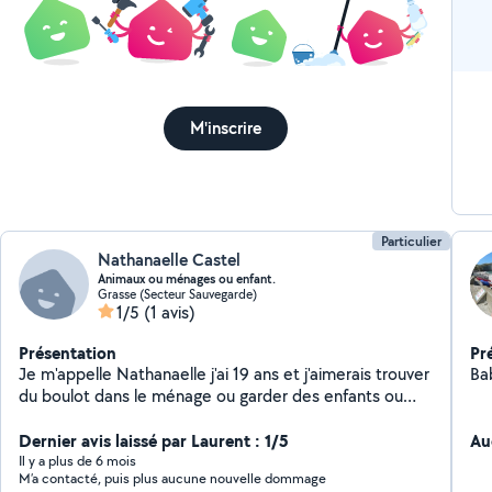
l'
âgé
ca
M'inscrire
Particulier
Nathanaelle Castel
Animaux ou ménages ou enfant.
Grasse (Secteur Sauvegarde)
1/5
(1 avis)
Présentation
Pr
Je m'appelle Nathanaelle j'ai 19 ans et j'aimerais trouver
Ba
du boulot dans le ménage ou garder des enfants ou
animaux , je suis une personne très souriante très
sérieuse et très ponctuel.
Dernier avis laissé par Laurent : 1/5
Au
Il y a plus de 6 mois
M’a contacté, puis plus aucune nouvelle dommage