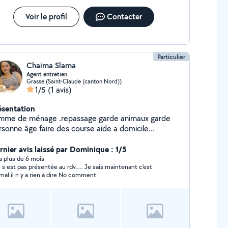
Voir le profil
Contacter
Particulier
Chaima Slama
Agent entretien
Grasse (Saint-Claude (canton Nord))
1/5
(1 avis)
ésentation
mme de ménage .repassage garde animaux garde
rsonne âge faire des course aide a domicile
ttoyage touts surface aide au déménagement
tivé et disponible
rnier avis laissé par Dominique : 1/5
y a plus de 6 mois
 s est pas présentée au rdv..... Je sais maintenant c'est
normal.il n y a rien à dire No comment.