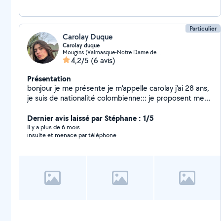
Particulier
Carolay Duque
Carolay duque
Mougins (Valmasque-Notre Dame de Vie)
4,2/5
(6 avis)
Présentation
bonjour je me présente je m'appelle carolay j'ai 28 ans,
je suis de nationalité colombienne::: je proposent mes
services de femme de manage avec expérience;
sérieuse motivée et discrète a l'entretien de votre
Dernier avis laissé par Stéphane : 1/5
maison
Il y a plus de 6 mois
insulte et menace par téléphone