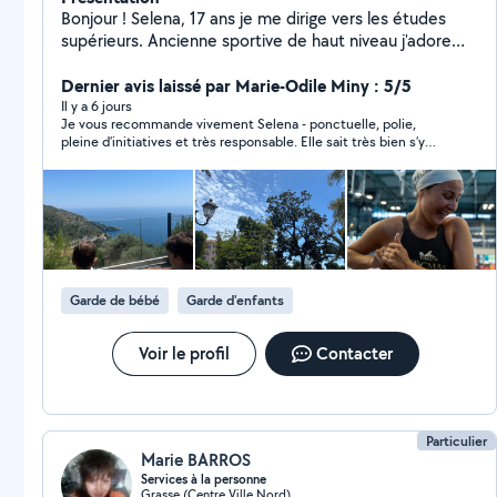
Bonjour ! Selena, 17 ans je me dirige vers les études
supérieurs. Ancienne sportive de haut niveau j'adore
bouger peu importe le sport. Grande sœur d'un garçon
de 11 ans, j'ai l'habitude de m'occuper de lui ! Dans mon
Dernier avis laissé par Marie-Odile Miny : 5/5
club de sport j'avais l'habitude d'organiser des petites
Il y a 6 jours
Je vous recommande vivement Selena - ponctuelle, polie,
activités avec les plus petits du groupe je trouvais ça
pleine d’initiatives et très responsable. Elle sait très bien s’y
super amusant. J'adore trouver des activités créatives.
prendre avec les enfants, Nous sommes ravies qu’elle ait pu
J'aime beaucoup lire alors j'adorerais faire la lecture si
s’occuper de nos enfants.
les enfants aiment ça :)
Garde de bébé
Garde d'enfants
Voir le profil
Contacter
Particulier
Marie BARROS
Services à la personne
Grasse (Centre Ville Nord)