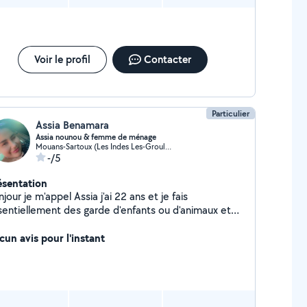
Voir le profil
Contacter
Particulier
Assia Benamara
Assia nounou & femme de ménage
Mouans-Sartoux (Les Indes Les-Groulles)
-/5
ésentation
jour je m'appel Assia j'ai 22 ans et je fais
sentiellement des garde d'enfants ou d'animaux et
e suis étudiante infirmière en 2eme
petits frère (3) ainsi que mes
cun avis pour l'instant
es régulièrement (1ans et 6 ans) j'ai une chatte de
ns dont je m'occupe aussi et je lui donne autant
mour que je peut et elle me le rend bien :) je travail
us les été dans une société de ménage et je fait
si le ménage chez des particuliers quand j'en ai