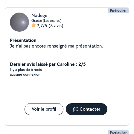
parents et/ou enfant sera organisé (si vous le souhaitez)
pour me présenter ,répondre à toute vos questions et
Particulier
que l'enfant se familiarise avec sa potentielle prochaine
Nadege
nounou :)
Grasse (Les Aspres)
2,7/5
(3 avis)
Présentation
Je n'ai pas encore renseigné ma présentation.
Dernier avis laissé par Caroline : 2/5
Il y a plus de 6 mois
aucune connexion
Voir le profil
Contacter
Particulier