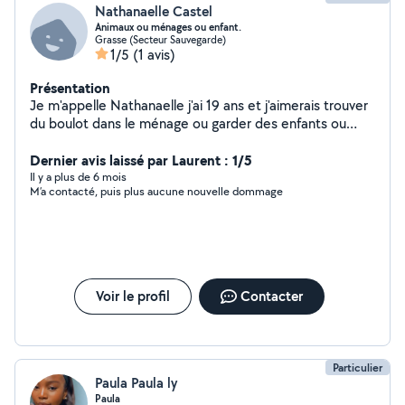
Nathanaelle Castel
Animaux ou ménages ou enfant.
Grasse (Secteur Sauvegarde)
1/5
(1 avis)
Présentation
Je m'appelle Nathanaelle j'ai 19 ans et j'aimerais trouver
du boulot dans le ménage ou garder des enfants ou
animaux , je suis une personne très souriante très
sérieuse et très ponctuel.
Dernier avis laissé par Laurent : 1/5
Il y a plus de 6 mois
M’a contacté, puis plus aucune nouvelle dommage
Voir le profil
Contacter
Particulier
Paula Paula ly
Paula