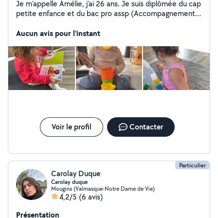
Je m'appelle Amélie, j'ai 26 ans. Je suis diplômée du cap
petite enfance et du bac pro assp (Accompagnement
Soin Service a la Personne) . Je suis maman d'un enfant
de 20mois. Je suis disponible pour des babysitting ainsi
Aucun avis pour l'instant
qu'aide a la personne. J'ai de l'expérience avec les
enfants âgés de 0 à 12 ans (ancienne auxiliaire petite
enfance) et de l'expérience avec les personnes âgées
(ancienne aide-soignante ). Je fais régulièrement du
babysitting, je l'exerce depuis 7 ans. Je peux également
m'occuper des animaux de compagnie, Je me suis déjà
occupée d'un berger allemand et pas mal de chats. Je
suis véhiculée.
Voir le profil
Contacter
Particulier
Carolay Duque
Carolay duque
Mougins (Valmasque-Notre Dame de Vie)
4,2/5
(6 avis)
Présentation