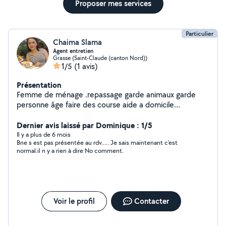
Proposer mes services
Particulier
Chaima Slama
Agent entretien
Grasse (Saint-Claude (canton Nord))
1/5
(1 avis)
Présentation
Femme de ménage .repassage garde animaux garde
personne âge faire des course aide a domicile
nettoyage touts surface aide au déménagement motivé
et disponible
Dernier avis laissé par Dominique : 1/5
Il y a plus de 6 mois
Bne s est pas présentée au rdv..... Je sais maintenant c'est
normal.il n y a rien à dire No comment.
Voir le profil
Contacter