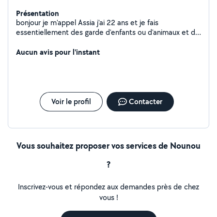
Présentation
bonjour je m'appel Assia j'ai 22 ans et je fais
essentiellement des garde d'enfants ou d'animaux et du
ménage Je suis étudiante infirmière en 2eme année. je
garde mes petits frère (3) ainsi que mes nièces
Aucun avis pour l'instant
régulièrement (1ans et 6 ans) j'ai une chatte de 4ans
dont je m'occupe aussi et je lui donne autant d'amour
que je peut et elle me le rend bien :) je travail tous les
été dans une société de ménage et je fait aussi le
ménage chez des particuliers quand j'en ai l'occasion et
Voir le profil
Contacter
les samedis je m'occupe de 3 personnes âgées
(ménage, soins et nourriture pour midi) je suis calme,
compréhensive et ponctuelle Je suis véhiculé
Vous souhaitez proposer vos services de Nounou
?
Inscrivez-vous et répondez aux demandes près de chez
vous !