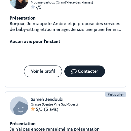
Mouans-Sartoux (Grand'Piece-Les Plaines)
-/5
Présentation
Bonjour, Je m'appelle Ambre et je propose des services
de baby-sitting et/ou ménage. Je suis une jeune femme
très sérieuse et je ne prends pas à la légère les
émotions des enfants et sait combien il est important
Aucun avis pour l'instant
de savoir agir en conséquence pour les réconforter. De
par mon environnement personnel j'ai eu la chance de
materner de nombreux neveux et nièces. Rigoureuse et
très à l'écoute, vous pourrez compter sur mon
dynamisme et mon dévouement pour vous épauler au
Voir le profil
Contacter
mieux. Au plaisir de vous rencontrer, Ambre
Particulier
Sameh Jendoubi
Grasse (Centre Ville Sud-Ouest)
5/5
(3 avis)
Présentation
Je n'ai pas encore renseigné ma présentation.