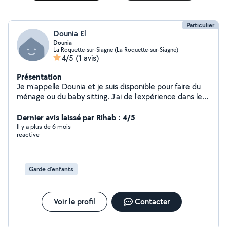
Particulier
Dounia El
Dounia
La Roquette-sur-Siagne (La Roquette-sur-Siagne)
4/5
(1 avis)
Présentation
Je m'appelle Dounia et je suis disponible pour faire du
ménage ou du baby sitting. J'ai de l'expérience dans le
ménage et la garde d'enfants Garde d'enfants de tout
âges. Je suis auxiliaire de puériculture je pourrais
Dernier avis laissé par Rihab : 4/5
répondre aux besoins de votre enfants et proposer
Il y a plus de 6 mois
reactive
divers activités adaptés à leur besoins.
Garde d'enfants
Voir le profil
Contacter