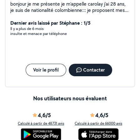
bonjour je me présente je m'appelle carolay j'ai 28 ans,
je suis de nationalité colombienne::: je proposent mes
services de femme de manage avec expérience;
sérieuse motivée et discrète a l'entretien de votre
Dernier avis laissé par Stéphane : 1/5
maison
Il y a plus de 6 mois
insulte et menace par téléphone
Voir le profil
Contacter
Nos utilisateurs nous évaluent
4,6/5
4,6/5
Calculé à partir de 48731 avis
Calculé à partir de 66000 avis