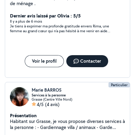
de ménage .
Dernier avis laissé par Olivia : 5/5
Il y a plus de 6 mois
Je tiens à exprimer ma profonde gratitude envers Rima, une
femme au grand cœur qui n’a pas hésité à me venir en aide
malgré toutes mes demandes, et ce, pour une somme
modique. Sa gentillesse et son dévouement m’ont
profondément émue. Son travail est irréprochable et témoigne
de son professionnalisme et de son humanité. Je la
recommande vivement à quiconque cherche une personne
fiable et bienveillante. Merci, Rima, pour tout ce que vous avez
Voir le profil
Contacter
fait pour moi.
Particulier
Marie BARROS
Services à la personne
Grasse (Centre Ville Nord)
4/5
(4 avis)
Présentation
Habitant sur Grasse, je vous propose diverses services à
la personne : - Gardiennage villa / animaux - Garde
enfants / nounou (hors vacances scolaires) - Guidances