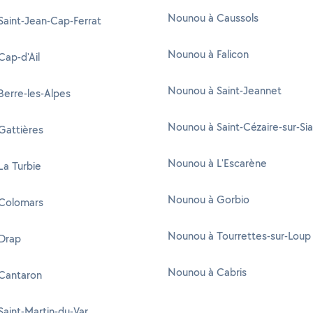
Nounou à Caussols
aint-Jean-Cap-Ferrat
Nounou à Falicon
ap-d'Ail
Nounou à Saint-Jeannet
erre-les-Alpes
Nounou à Saint-Cézaire-sur-Si
Gattières
Nounou à L'Escarène
La Turbie
Nounou à Gorbio
Colomars
Nounou à Tourrettes-sur-Loup
Drap
Nounou à Cabris
Cantaron
aint-Martin-du-Var