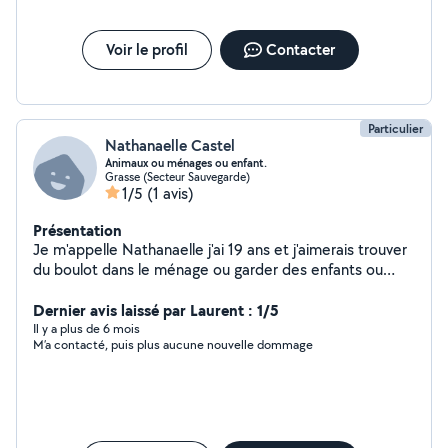
Voir le profil
Contacter
Particulier
Nathanaelle Castel
Animaux ou ménages ou enfant.
Grasse (Secteur Sauvegarde)
1/5
(1 avis)
Présentation
Je m'appelle Nathanaelle j'ai 19 ans et j'aimerais trouver
du boulot dans le ménage ou garder des enfants ou
animaux , je suis une personne très souriante très
sérieuse et très ponctuel.
Dernier avis laissé par Laurent : 1/5
Il y a plus de 6 mois
M’a contacté, puis plus aucune nouvelle dommage