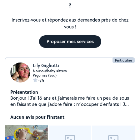
?
Inscrivez-vous et répondez aux demandes près de chez
vous !
Proposer mes services
Particulier
Lily Gigliotti
Nounou/baby sitters
Pégomas (Sud)
-/5
Présentation
Bonjour ! J'ai 16 ans et j'aimerais me faire un peu de sous
en faisant se que j'adore faire : m'occuper d'enfants ! Je
suis dynamique, à l'écoute, et j'adore apporter mon
aide. Quand je fais quelque chose je vais jusqu'au bout
Aucun avis pour l'instant
et je pense que c'est une de mes plus grande qualité.
J'ai beaucoup d'expérience en ce qui concerne les
enfants; j'ai une très grande famille composée de