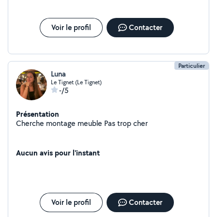
que je peut et elle me le rend bien :) je travail tous les
été dans une société de ménage et je fait aussi le
ménage chez des particuliers quand j'en ai l'occasion et
Voir le profil
Contacter
les samedis je m'occupe de 3 personnes âgées
(ménage, soins et nourriture pour midi) je suis calme,
compréhensive et ponctuelle Je suis véhiculé
Particulier
Luna
Le Tignet (Le Tignet)
-/5
Présentation
Cherche montage meuble Pas trop cher
Aucun avis pour l'instant
Voir le profil
Contacter