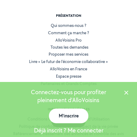
PRÉSENTATION
Qui sommes-nous ?
Comment ça marche ?
AlloVoisins Pro
Toutes les demandes
Proposer mes services
Livre « Le futur de l'économie collaborative »
AlloVoisins en France
Espace presse
Partenaires et Grands Comptes
Connectez-vous pour profiter
Recrutement
pleinement d'AlloVoisins
INFORMATIONS LÉGALES
M'inscrire
Conditions Générales de Vente et d'Utilisation
Carte
Politique de confidentialité et de respect de la vie privée
Déjà inscrit ? Me connecter
Référencement, classement des annonces et contrôle des avis