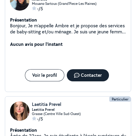
Mouans-Sartoux (Grand'Piece-Les Plaines)
-/5
Présentation
Bonjour, Je m'appelle Ambre et je propose des services
de baby-sitting et/ou ménage. Je suis une jeune femme
très sérieuse et je ne prends pas à la légère les
émotions des enfants et sait combien il est important
Aucun avis pour l'instant
de savoir agir en conséquence pour les réconforter. De
par mon environnement personnel j'ai eu la chance de
materner de nombreux neveux et nièces. Rigoureuse et
très à l'écoute, vous pourrez compter sur mon
dynamisme et mon dévouement pour vous épauler au
Voir le profil
Contacter
mieux. Au plaisir de vous rencontrer, Ambre
Particulier
Laetitia Prevel
Laetitia Prevel
Grasse (Centre Ville Sud-Ouest)
-/5
Présentation
Âgée de 22ans, Je suis étudiante à l'école supérieure du