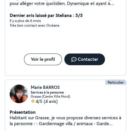
pour alléger votre quotidien. Dynamique et ayant à
cœur la qualité du service rendu, vous pouvez me
contacter
Dernier avis laissé par Steliana : 5/5
Il y a plus de 6 mois
Très bon contact avec Océane.
Voir le profil
Contacter
Particulier
Marie BARROS
Services à la personne
Grasse (Centre Ville Nord)
4/5
(4 avis)
Présentation
Habitant sur Grasse, je vous propose diverses services à
la personne : - Gardiennage villa / animaux - Garde
enfants / nounou (hors vacances scolaires) - Guidances