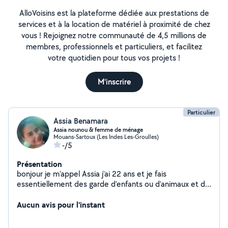
AlloVoisins est la plateforme dédiée aux prestations de
services et à la location de matériel à proximité de chez
vous ! Rejoignez notre communauté de 4,5 millions de
membres, professionnels et particuliers, et facilitez
votre quotidien pour tous vos projets !
M'inscrire
Particulier
Assia Benamara
Assia nounou & femme de ménage
Mouans-Sartoux (Les Indes Les-Groulles)
-/5
Présentation
bonjour je m'appel Assia j'ai 22 ans et je fais
essentiellement des garde d'enfants ou d'animaux et du
ménage Je suis étudiante infirmière en 2eme année. je
garde mes petits frère (3) ainsi que mes nièces
Aucun avis pour l'instant
régulièrement (1ans et 6 ans) j'ai une chatte de 4ans
dont je m'occupe aussi et je lui donne autant d'amour