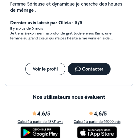
Femme Sérieuse et dynamique je cherche des heures
de ménage .
Dernier avis laissé par Olivia : 5/5
Il y a plus de 6 mois
Je tiens à exprimer ma profonde gratitude envers Rima, une
femme au grand cœur qui n’a pas hésité à me venir en aide
malgré toutes mes demandes, et ce, pour une somme
modique. Sa gentillesse et son dévouement m’ont
profondément émue. Son travail est irréprochable et témoigne
de son professionnalisme et de son humanité. Je la
recommande vivement à quiconque cherche une personne
fiable et bienveillante. Merci, Rima, pour tout ce que vous avez
Voir le profil
Contacter
fait pour moi.
Nos utilisateurs nous évaluent
4,6/5
4,6/5
Calculé à partir de 48731 avis
Calculé à partir de 66000 avis