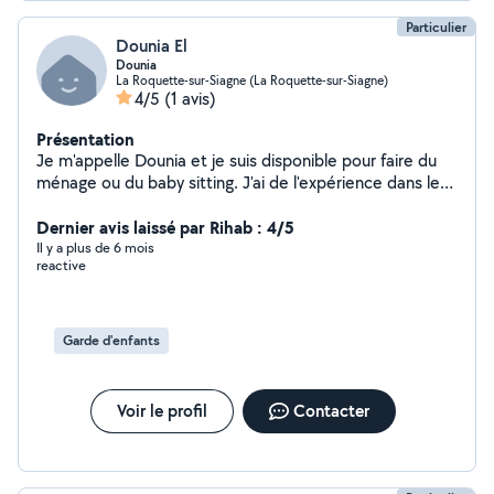
Particulier
Dounia El
Dounia
La Roquette-sur-Siagne (La Roquette-sur-Siagne)
4/5
(1 avis)
Présentation
Je m'appelle Dounia et je suis disponible pour faire du
ménage ou du baby sitting. J'ai de l'expérience dans le
ménage et la garde d'enfants Garde d'enfants de tout
âges. Je suis auxiliaire de puériculture je pourrais
Dernier avis laissé par Rihab : 4/5
répondre aux besoins de votre enfants et proposer
Il y a plus de 6 mois
reactive
divers activités adaptés à leur besoins.
Garde d'enfants
Voir le profil
Contacter