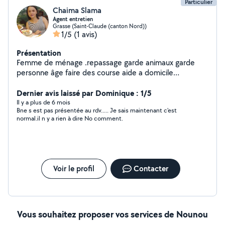
Particulier
Chaima Slama
Agent entretien
Grasse (Saint-Claude (canton Nord))
1/5
(1 avis)
Présentation
Femme de ménage .repassage garde animaux garde
personne âge faire des course aide a domicile
nettoyage touts surface aide au déménagement motivé
et disponible
Dernier avis laissé par Dominique : 1/5
Il y a plus de 6 mois
Bne s est pas présentée au rdv..... Je sais maintenant c'est
normal.il n y a rien à dire No comment.
Voir le profil
Contacter
Vous souhaitez proposer vos services de Nounou