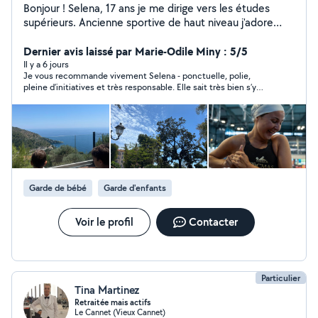
Bonjour ! Selena, 17 ans je me dirige vers les études
supérieurs. Ancienne sportive de haut niveau j'adore
bouger peu importe le sport. Grande sœur d'un garçon
de 11 ans, j'ai l'habitude de m'occuper de lui ! Dans mon
Dernier avis laissé par Marie-Odile Miny : 5/5
club de sport j'avais l'habitude d'organiser des petites
Il y a 6 jours
Je vous recommande vivement Selena - ponctuelle, polie,
activités avec les plus petits du groupe je trouvais ça
pleine d’initiatives et très responsable. Elle sait très bien s’y
super amusant. J'adore trouver des activités créatives.
prendre avec les enfants, Nous sommes ravies qu’elle ait pu
J'aime beaucoup lire alors j'adorerais faire la lecture si
s’occuper de nos enfants.
les enfants aiment ça :)
Garde de bébé
Garde d'enfants
Voir le profil
Contacter
Particulier
Tina Martinez
Retraitée mais actifs
Le Cannet (Vieux Cannet)