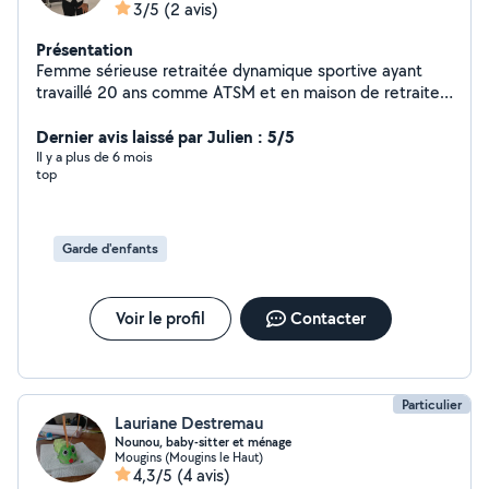
3/5
(2 avis)
Présentation
Femme sérieuse retraitée dynamique sportive ayant
travaillé 20 ans comme ATSM et en maison de retraite
cherche quelques heures par semaine, garde
d'enfants,ménage, et m'occuper de personnes âgées
Dernier avis laissé par Julien : 5/5
les promener, les accompagnés faire leurs courses je
Il y a plus de 6 mois
top
suis véhiculé. Recherche sur le Cannet, Cannes merci.
Tina
Garde d'enfants
Voir le profil
Contacter
Particulier
Lauriane Destremau
Nounou, baby-sitter et ménage
Mougins (Mougins le Haut)
4,3/5
(4 avis)