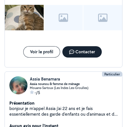
Voir le profil
Contacter
Particulier
Assia Benamara
Assia nounou & femme de ménage
Mouans-Sartoux (Les Indes Les-Groulles)
-/5
Présentation
bonjour je m'appel Assia j'ai 22 ans et je fais
essentiellement des garde d'enfants ou d'animaux et du
ménage Je suis étudiante infirmière en 2eme année. je
garde mes petits frère (3) ainsi que mes nièces
Aucun avis pour l'instant