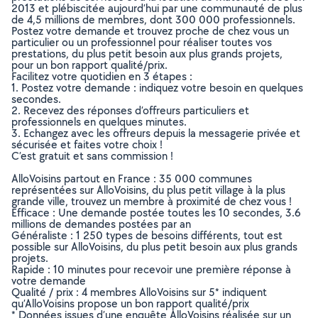
2013 et plébiscitée aujourd’hui par une communauté de plus
de 4,5 millions de membres, dont 300 000 professionnels.
Postez votre demande et trouvez proche de chez vous un
particulier ou un professionnel pour réaliser toutes vos
prestations, du plus petit besoin aux plus grands projets,
pour un bon rapport qualité/prix.
Facilitez votre quotidien en 3 étapes :
1. Postez votre demande : indiquez votre besoin en quelques
secondes.
2. Recevez des réponses d’offreurs particuliers et
professionnels en quelques minutes.
3. Echangez avec les offreurs depuis la messagerie privée et
sécurisée et faites votre choix !
C’est gratuit et sans commission !
AlloVoisins partout en France : 35 000 communes
représentées sur AlloVoisins, du plus petit village à la plus
grande ville, trouvez un membre à proximité de chez vous !
Efficace : Une demande postée toutes les 10 secondes, 3.6
millions de demandes postées par an
Généraliste : 1 250 types de besoins différents, tout est
possible sur AlloVoisins, du plus petit besoin aux plus grands
projets.
Rapide : 10 minutes pour recevoir une première réponse à
votre demande
Qualité / prix : 4 membres AlloVoisins sur 5* indiquent
qu’AlloVoisins propose un bon rapport qualité/prix
* Données issues d’une enquête AlloVoisins réalisée sur un