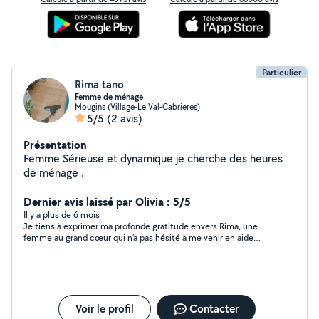
Particulier
Rima tano
Femme de ménage
Mougins (Village-Le Val-Cabrieres)
5/5
(2 avis)
Présentation
Femme Sérieuse et dynamique je cherche des heures
de ménage .
Dernier avis laissé par Olivia : 5/5
Il y a plus de 6 mois
Je tiens à exprimer ma profonde gratitude envers Rima, une
femme au grand cœur qui n’a pas hésité à me venir en aide
malgré toutes mes demandes, et ce, pour une somme
modique. Sa gentillesse et son dévouement m’ont
profondément émue. Son travail est irréprochable et témoigne
de son professionnalisme et de son humanité. Je la
recommande vivement à quiconque cherche une personne
fiable et bienveillante. Merci, Rima, pour tout ce que vous avez
Voir le profil
Contacter
fait pour moi.