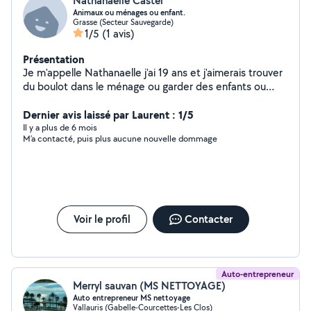
Nathanaelle Castel
Animaux ou ménages ou enfant.
Grasse (Secteur Sauvegarde)
1/5
(1 avis)
Présentation
Je m'appelle Nathanaelle j'ai 19 ans et j'aimerais trouver
du boulot dans le ménage ou garder des enfants ou
animaux , je suis une personne très souriante très
sérieuse et très ponctuel.
Dernier avis laissé par Laurent : 1/5
Il y a plus de 6 mois
M’a contacté, puis plus aucune nouvelle dommage
Voir le profil
Contacter
Auto-entrepreneur
Merryl sauvan (MS NETTOYAGE)
Auto entrepreneur MS nettoyage
Vallauris (Gabelle-Courcettes-Les Clos)