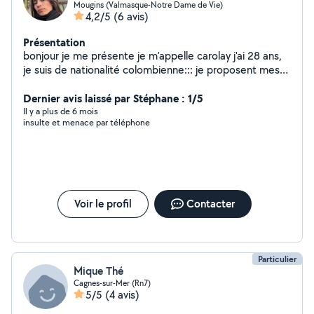
Mougins (Valmasque-Notre Dame de Vie)
4,2/5
(6 avis)
Présentation
bonjour je me présente je m'appelle carolay j'ai 28 ans,
je suis de nationalité colombienne::: je proposent mes
services de femme de manage avec expérience;
sérieuse motivée et discrète a l'entretien de votre
Dernier avis laissé par Stéphane : 1/5
maison
Il y a plus de 6 mois
insulte et menace par téléphone
Voir le profil
Contacter
Particulier
Mique Thé
Cagnes-sur-Mer (Rn7)
5/5
(4 avis)