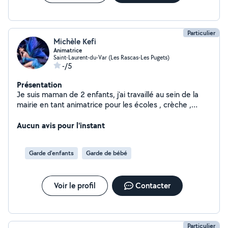
Particulier
Michèle Kefi
Animatrice
Saint-Laurent-du-Var (Les Rascas-Les Pugets)
-/5
Présentation
Je suis maman de 2 enfants, j'ai travaillé au sein de la
mairie en tant animatrice pour les écoles , crèche ,
centre de loisirs , je suis une femme douce non fumeuse
, et qui adore les petits ça toujours été mon domaine ,
Aucun avis pour l'instant
si vous avez besoin de faire garder vos petits n'hésitez
pas à me contacter .
Garde d'enfants
Garde de bébé
Voir le profil
Contacter
Particulier