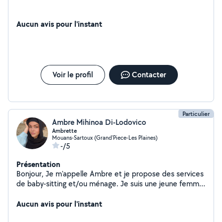
Aucun avis pour l'instant
Voir le profil
Contacter
Particulier
Ambre Mihinoa Di-Lodovico
Ambrette
Mouans-Sartoux (Grand'Piece-Les Plaines)
-/5
Présentation
Bonjour, Je m'appelle Ambre et je propose des services
de baby-sitting et/ou ménage. Je suis une jeune femme
très sérieuse et je ne prends pas à la légère les
émotions des enfants et sait combien il est important
Aucun avis pour l'instant
de savoir agir en conséquence pour les réconforter. De