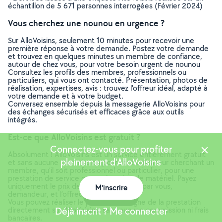
échantillon de 5 671 personnes interrogées (Février 2024)
Vous cherchez une nounou en urgence ?
Sur AlloVoisins, seulement 10 minutes pour recevoir une
première réponse à votre demande. Postez votre demande
et trouvez en quelques minutes un membre de confiance,
autour de chez vous, pour votre besoin urgent de nounou
Consultez les profils des membres, professionnels ou
particuliers, qui vous ont contacté. Présentation, photos de
réalisation, expertises, avis : trouvez l'offreur idéal, adapté à
votre demande et à votre budget.
Conversez ensemble depuis la messagerie AlloVoisins pour
des échanges sécurisés et efficaces grâce aux outils
intégrés.
Est-ce que AlloVoisins est gratuit ?
Connectez-vous pour profiter
Absolument ! AlloVoisins est un service entièrement gratuit
pleinement d'AlloVoisins
et sans aucune commission pour tout utilisateur cherchant un
membre, qu’il soit professionnel ou particulier, pour une
prestation de service ou une location de matériel. Payez
uniquement le prix de la prestation, fixé par vous,
M'inscrire
demandeur, et l’offreur.
Carte
Vous pouvez réaliser le paiement en ligne de la prestation
directement sur AlloVoisins, sans aucune commission ni frais
Déjà inscrit ? Me connecter
bancaires.