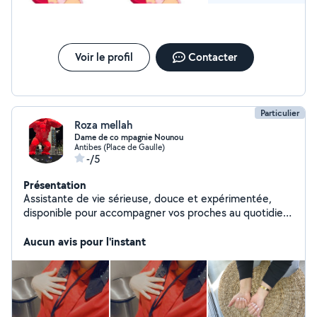
Voir le profil
Contacter
Particulier
Roza mellah
Dame de co mpagnie Nounou
Antibes (Place de Gaulle)
-/5
Présentation
Assistante de vie sérieuse, douce et expérimentée,
disponible pour accompagner vos proches au quotidien
plus Nounou je suis responsable, disponible pour garder
des enfants à domicile,j'ai de l'expérience avec les
Aucun avis pour l'instant
enfants et je suis très patiente