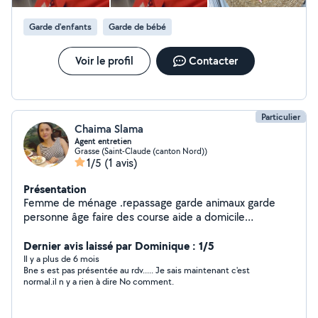
Garde d'enfants
Garde de bébé
Voir le profil
Contacter
Particulier
Chaima Slama
Agent entretien
Grasse (Saint-Claude (canton Nord))
1/5
(1 avis)
Présentation
Femme de ménage .repassage garde animaux garde
personne âge faire des course aide a domicile
nettoyage touts surface aide au déménagement motivé
et disponible
Dernier avis laissé par Dominique : 1/5
Il y a plus de 6 mois
Bne s est pas présentée au rdv..... Je sais maintenant c'est
normal.il n y a rien à dire No comment.