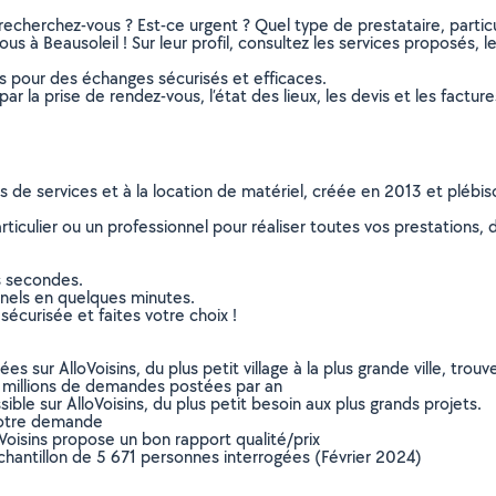
recherchez-vous ? Est-ce urgent ? Quel type de prestataire, particu
s à Beausoleil ! Sur leur profil, consultez les services proposés, le
ns pour des échanges sécurisés et efficaces.
r la prise de rendez-vous, l’état des lieux, les devis et les facture
ns de services et à la location de matériel, créée en 2013 et plébi
culier ou un professionnel pour réaliser toutes vos prestations, d
s secondes.
nnels en quelques minutes.
sécurisée et faites votre choix !
sur AlloVoisins, du plus petit village à la plus grande ville, tro
 millions de demandes postées par an
ible sur AlloVoisins, du plus petit besoin aux plus grands projets.
votre demande
oVoisins propose un bon rapport qualité/prix
chantillon de 5 671 personnes interrogées (Février 2024)