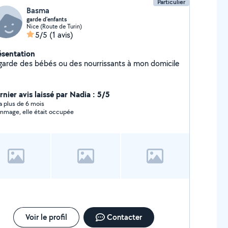
Particulier
Basma
garde d'enfants
Nice (Route de Turin)
5/5
(1 avis)
ésentation
je garde des bébés ou des nourrissants à mon domicile
rnier avis laissé par Nadia : 5/5
y a plus de 6 mois
mage, elle était occupée
Voir le profil
Contacter