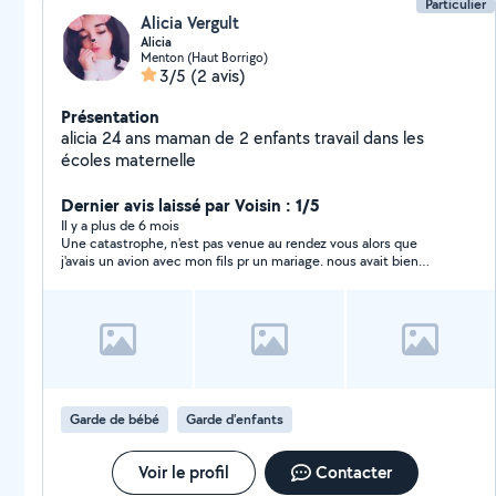
Particulier
Alicia Vergult
Alicia
Menton (Haut Borrigo)
3/5
(2 avis)
Présentation
alicia 24 ans maman de 2 enfants travail dans les
écoles maternelle
Dernier avis laissé par Voisin : 1/5
Il y a plus de 6 mois
Une catastrophe, n'est pas venue au rendez vous alors que
j'avais un avion avec mon fils pr un mariage. nous avait bien
confirmé avant avec adresse, téléphone privé, plusieurs fois et
pas de prblms pr le rendez vous. A l'heure du rendez vous et
depuis PLUS ACUNES NOUVELLES! QUE DIRE????? nous
avions convenu de la payer en cash dans la voiture 50€ pr un
Menton/aeroport Nice. Le mariage de ma nièce a été raté pr
nous 2. INJOIGNABLE AU MOMENT du rendez vous, Aucunes
excuses après ....HALLUCINANT D'EGOISME....
Garde de bébé
Garde d'enfants
Voir le profil
Contacter