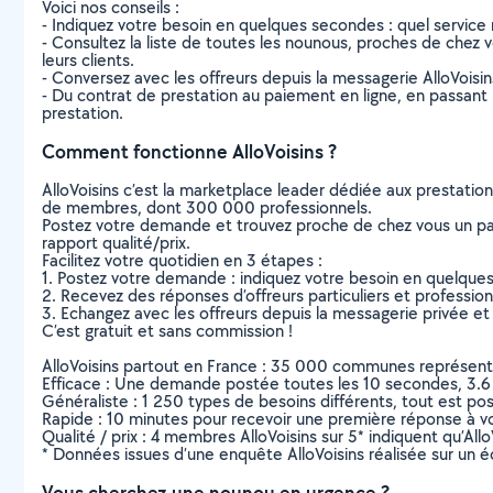
Voici nos conseils :
- Indiquez votre besoin en quelques secondes : quel service 
- Consultez la liste de toutes les nounous, proches de chez vou
leurs clients.
- Conversez avec les offreurs depuis la messagerie AlloVoisi
- Du contrat de prestation au paiement en ligne, en passant pa
prestation.
Comment fonctionne AlloVoisins ?
AlloVoisins c’est la marketplace leader dédiée aux prestatio
de membres, dont 300 000 professionnels.
Postez votre demande et trouvez proche de chez vous un parti
rapport qualité/prix.
Facilitez votre quotidien en 3 étapes :
1. Postez votre demande : indiquez votre besoin en quelque
2. Recevez des réponses d’offreurs particuliers et professio
3. Echangez avec les offreurs depuis la messagerie privée et 
C’est gratuit et sans commission !
AlloVoisins partout en France : 35 000 communes représentées 
Efficace : Une demande postée toutes les 10 secondes, 3.6
Généraliste : 1 250 types de besoins différents, tout est poss
Rapide : 10 minutes pour recevoir une première réponse à 
Qualité / prix : 4 membres AlloVoisins sur 5* indiquent qu’All
* Données issues d’une enquête AlloVoisins réalisée sur un é
Vous cherchez une nounou en urgence ?