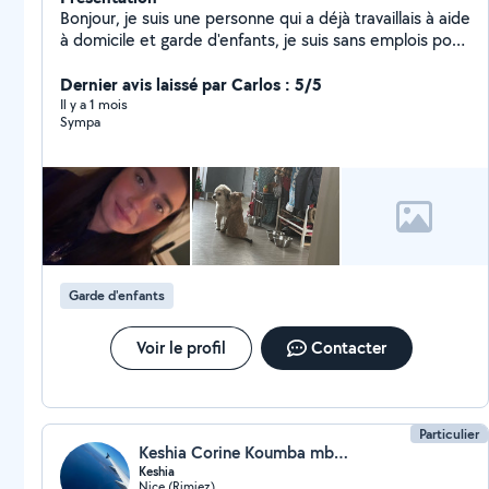
Bonjour, je suis une personne qui a déjà travaillais à aide
à domicile et garde d'enfants, je suis sans emplois pour
le moment et je suis motivé pour vous aidez.
Dernier avis laissé par Carlos : 5/5
Il y a 1 mois
Sympa
Garde d'enfants
Voir le profil
Contacter
Particulier
Keshia Corine Koumba mboula
Keshia
Nice (Rimiez)