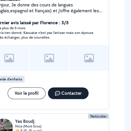
donne des cours de langues
glais,espagnol et français) et j'offre également les
vices de garde d'enfants et l'aide aux devoirs durant
s libre. N'hésitez pas à me contacter en cas
rnier avis laissé par Florence : 3/5
 besoin, même urgents et de dernière minute :) !!!
y a plus de 6 mois
 rien donné. Kaouatar n'est pas l'artisan mais son épouse.
ès échanger, plus de nouvelles.
rde d'enfants
Voir le profil
Contacter
Particulier
Yas Boudj
Nice (Mont Gros)