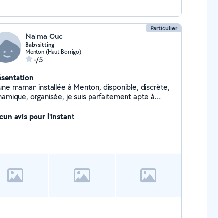
Particulier
Naima Ouc
Babysitting
Menton (Haut Borrigo)
-/5
ésentation
une maman installée à Menton, disponible, discrète,
namique, organisée, je suis parfaitement apte à
mplir toutes les attentes d'une personne nécessitant
 accompagnement dans la vie courante. Je
cun avis pour l'instant
cherche à garder les enfants soit chez moi où à votre
micile.