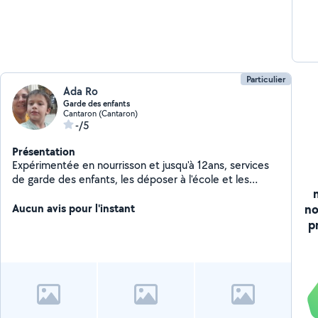
Particulier
Ada Ro
Garde des enfants
Cantaron (Cantaron)
-/5
Présentation
Expérimentée en nourrisson et jusqu'à 12ans, services
de garde des enfants, les déposer à l'école et les
cherché à la sortie. Je suis aide-soignante et je
no
accompagne également a personnes en situation
Aucun avis pour l'instant
d'handicap dans la vie quotidienne comme les rendez-
p
vous médicaux, sorties promenade, etc. N hésitez pas
me contacter pour plus de renseignements. J'ai le
permis B ainsi que voiture