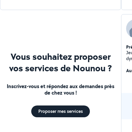
Pr
Je
Vous souhaitez proposer
dy
re
vos services de Nounou ?
un
Au
re
do
Inscrivez-vous et répondez aux demandes près
de chez vous !
Proposer mes services