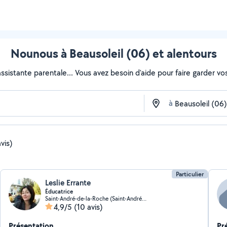
Nounous à Beausoleil (06) et alentours
sistante parentale... Vous avez besoin d'aide pour faire garder vos 
à
vis)
Particulier
Leslie Errante
Éducatrice
Saint-André-de-la-Roche (Saint-André-de-la-Roche)
4,9/5
(10 avis)
Présentation
Pr