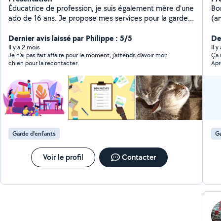
Éducatrice de profession, je suis également mère d'une
Bonjour, Je 
ado de 16 ans. Je propose mes services pour la garde
(an
ponctuelle de vos enfants de tout âge. Je propose
ser
également de m'occuper de vos animaux lors de vos
Dernier avis laissé par Philippe : 5/5
mon temp
De
absences, visites et promenades.
de
Il y a 2 mois
Il 
Je n'ai pas fait affaire pour le moment, j'attends d'avoir mon
Ça n'a
chien pour la recontacter.
Apr
Garde d'enfants
Ga
Voir le profil
Contacter