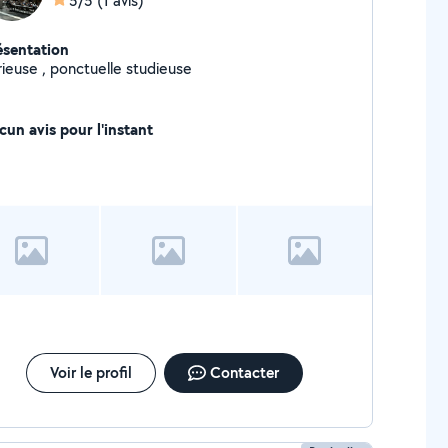
5/5
(1 avis)
ésentation
Sérieuse , ponctuelle studieuse
cun avis pour l'instant
Voir le profil
Contacter