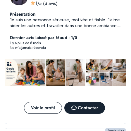
1/5
(3 avis)
Présentation
Je suis une personne sérieuse, motivée et fiable. J'aime
aider les autres et travailler dans une bonne ambiance.
Je suis ponctuel(le), organisé(e) et j'apprends vite. Je
cherche des missions où je peux être utile et donner le
Dernier avis laissé par Maud : 1/5
meilleur de moi-même
Il y a plus de 6 mois
Ne m’a jamais répondu
Voir le profil
Contacter
Particulier