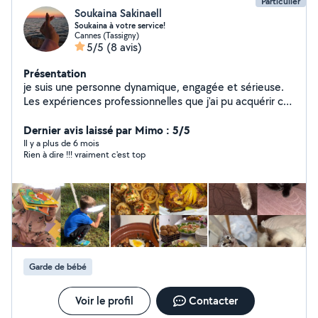
Particulier
Soukaina Sakinaell
Soukaina à votre service!
Cannes (Tassigny)
5/5
(8 avis)
Présentation
je suis une personne dynamique, engagée et sérieuse.
Les expériences professionnelles que j'ai pu acquérir ces
dernières années m'ont permis de devenir rapidement
efficace et opérationnelle,et vous pourrez compter sur
Dernier avis laissé par Mimo : 5/5
ma motivation pour la réalisation de toutes les tâches
Il y a plus de 6 mois
Rien à dire !!! vraiment c'est top
que vous me confierez. Je m'adapter facilement à la
personnalité de vos enfants. Je serai égalament
disponible pour garder vos chats,chiens vous pouvez
compter sur moi pour faire le travail bien comme il faut
Je suis passionnée de cuisine ,si vous voulez
commander des plats délicieux et healthy n'hésitez pas
à me contactez
Garde de bébé
Voir le profil
Contacter