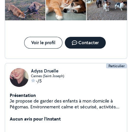
Voir le profil
Contacter
Particulier
Adyss Druelle
Cannes (Saint-Joseph)
-/5
Présentation
Je propose de garder des enfants à mon domicile à
Pégomas. Environnement calme et sécurisé, activités
adaptées selon l'âge. N'hésitez pas à me contacter pour
plus d'informations
Aucun avis pour l'instant