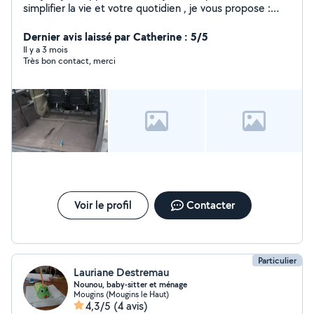
simplifier la vie et votre quotidien , je vous propose :
Chauffeur Covoiturage Électricité Jardinage Entretient
maison / villa / appartement Garde de chiens Merci de
Dernier avis laissé par Catherine : 5/5
m'avoir lue et à bientôt :) Voici mon numéro de
Il y a 3 mois
Très bon contact, merci
téléphone : 0613200727
Voir le profil
Contacter
Particulier
Lauriane Destremau
Nounou, baby-sitter et ménage
Mougins (Mougins le Haut)
4,3/5
(4 avis)