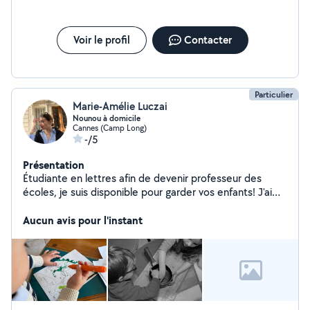
Voir le profil
Contacter
Particulier
Marie-Amélie Luczai
Nounou à domicile
Cannes (Camp Long)
-/5
Présentation
Étudiante en lettres afin de devenir professeur des
écoles, je suis disponible pour garder vos enfants! J'ai
déjà beaucoup d'expérience dans ce domaine. Je suis
dynamique, sérieuse patiente et douce avec les
Aucun avis pour l'instant
enfants. Je suis véhiculée.