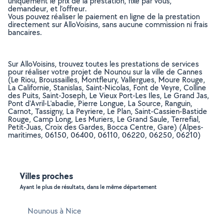
uniquement le prix de la prestation, fixé par vous,
demandeur, et l’offreur.
Vous pouvez réaliser le paiement en ligne de la prestation
directement sur AlloVoisins, sans aucune commission ni frais
bancaires.
Sur AlloVoisins, trouvez toutes les prestations de services
pour réaliser votre projet de Nounou sur la ville de Cannes
(Le Riou, Broussailles, Montfleury, Vallergues, Moure Rouge,
La Californie, Stanislas, Saint-Nicolas, Font de Veyre, Colline
des Puits, Saint-Joseph, Le Vieux Port-Les Iles, Le Grand Jas,
Pont d'Avril-L'abadie, Pierre Longue, La Source, Ranguin,
Carnot, Tassigny, La Peyriere, Le Plan, Saint-Cassien-Bastide
Rouge, Camp Long, Les Muriers, Le Grand Saule, Terrefial,
Petit-Juas, Croix des Gardes, Bocca Centre, Gare) (Alpes-
maritimes, 06150, 06400, 06110, 06220, 06250, 06210)
Villes proches
Ayant le plus de résultats, dans le même département
Nounous à Nice