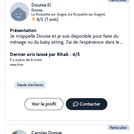
Dounia El
Dounia
La Roquette-sur-Siagne (La Roquette-sur-Siagne)
4/5
(1 avis)
Présentation
Je m'appelle Dounia et je suis disponible pour faire du
ménage ou du baby sitting. J'ai de l'expérience dans le
ménage et la garde d'enfants Garde d'enfants de tout
âges. Je suis auxiliaire de puériculture je pourrais
Dernier avis laissé par Rihab : 4/5
répondre aux besoins de votre enfants et proposer
Il y a plus de 6 mois
reactive
divers activités adaptés à leur besoins.
Garde d'enfants
Voir le profil
Contacter
Particulier
Carolay Duque