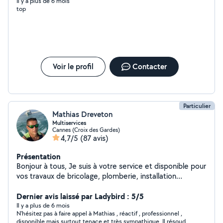
les promener, les accompagnés faire leurs courses je
Il y a plus de 6 mois
top
suis véhiculé. Recherche sur le Cannet, Cannes merci.
Tina
Voir le profil
Contacter
Particulier
Mathias Dreveton
Multiservices
Cannes (Croix des Gardes)
4,7/5
(87 avis)
Présentation
Bonjour à tous, Je suis à votre service et disponible pour
vos travaux de bricolage, plomberie, installation
électrique, montage de meubles, location de matériels
et transport de charges lourdes. Après trois maisons
Dernier avis laissé par Ladybird : 5/5
d'expérience, je touche à tout et propose mes services
Il y a plus de 6 mois
N'hésitez pas à faire appel à Mathias , réactif , professionnel ,
pour vous rendre service. Au plaisir de vous rencontrer.
disponible mais surtout tenace et très sympathique. Il résoudra