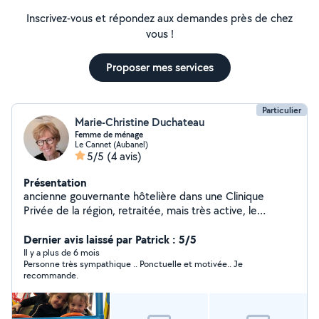
Inscrivez-vous et répondez aux demandes près de chez
vous !
Proposer mes services
Particulier
Marie-Christine Duchateau
Femme de ménage
Le Cannet (Aubanel)
5/5
(4 avis)
Présentation
ancienne gouvernante hôtelière dans une Clinique
Privée de la région, retraitée, mais très active, le
repassage ne me fait pas peur et le menage est ma
Dernier avis laissé par Patrick : 5/5
spécialité ! En toute confiance, pensez à moi !
Il y a plus de 6 mois
Personne très sympathique .. Ponctuelle et motivée.. Je
recommande.