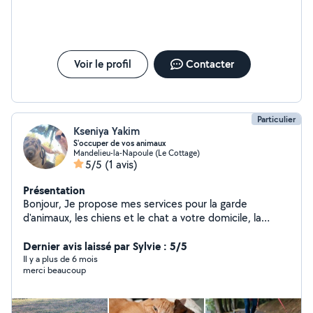
malgré toutes mes demandes, et ce, pour une somme
modique. Sa gentillesse et son dévouement m’ont
profondément émue. Son travail est irréprochable et témoigne
de son professionnalisme et de son humanité. Je la
recommande vivement à quiconque cherche une personne
fiable et bienveillante. Merci, Rima, pour tout ce que vous avez
Voir le profil
Contacter
fait pour moi.
Particulier
Kseniya Yakim
S'occuper de vos animaux
Mandelieu-la-Napoule (Le Cottage)
5/5
(1 avis)
Présentation
Bonjour, Je propose mes services pour la garde
d'animaux, les chiens et le chat a votre domicile, la
promenade et l'alimentation. Territoriallement -
Mandelieu - la - Napoule, Cannes la Bocca, centre
Dernier avis laissé par Sylvie : 5/5
Cannes . P.S. J'adore les animaux !
Il y a plus de 6 mois
merci beaucoup