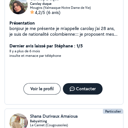
Carolay duque
Mougins (Valmasque-Notre Dame de Vie)
4,2/5
(6 avis)
Présentation
bonjour je me présente je m'appelle carolay j'ai 28 ans,
je suis de nationalité colombienne::: je proposent mes
services de femme de manage avec expérience;
sérieuse motivée et discrète a l'entretien de votre
Dernier avis laissé par Stéphane : 1/5
maison
Il y a plus de 6 mois
insulte et menace par téléphone
Voir le profil
Contacter
Particulier
Shana Durivaux Amaioua
Babysitting
Le Cannet (Cougoussoles)