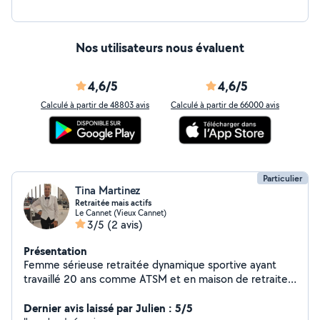
Nos utilisateurs nous évaluent
4,6/5
4,6/5
Calculé à partir de 48803 avis
Calculé à partir de 66000 avis
Particulier
Tina Martinez
Retraitée mais actifs
Le Cannet (Vieux Cannet)
3/5
(2 avis)
Présentation
Femme sérieuse retraitée dynamique sportive ayant
travaillé 20 ans comme ATSM et en maison de retraite
cherche quelques heures par semaine, garde
d'enfants,ménage, et m'occuper de personnes âgées
Dernier avis laissé par Julien : 5/5