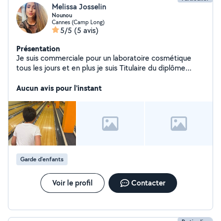
Melissa Josselin
Nounou
Cannes (Camp Long)
5/5
(5 avis)
Présentation
Je suis commerciale pour un laboratoire cosmétique
tous les jours et en plus je suis Titulaire du diplôme
d'assistante maternelle, pour pouvoir garder des petits
loulous. Je suis organisée, patiente, à l'écoute :)
Aucun avis pour l'instant
Garde d'enfants
Voir le profil
Contacter