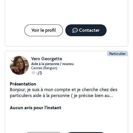
Voir le profil
Contacter
Particulier
Vero Georgette
Aide à la personne / nounou
Cannes (Ranguin)
-/5
Présentation
Bonjour, je suis à mon compte et je cherche chez des
particuliers aide à la personne ( je précise bien au
personne âgées dans les environs et Mandelieu ,
Pegomas et cannes la Bocca. 15 euros de l'heure net
Aucun avis pour l'instant
cesu (urssaf) déductible aux impôts et je fais de la
garde d'enfant Je fais aussi de la garde d'enfants à mon
domicile ou ceux des parents