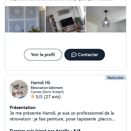
Mathias
votre problème ou viendra à bout de votre projet là où
beaucoup auront baissé les bras. Je recommande vivement
Voir le profil
Contacter
Particulier
Hamdi Hk
Rénovation bâtiment
Cannes (Saint-Joseph)
5/5
(27 avis)
Présentation
Je me présente Hamdi, je suis un professionnel de la
rénovation : je fais peinture, pose tapisserie ,placco
,faux plafond ,pose parquet ,montage meubles. Ma
qualité d'après mes clients est que je travaille
Dernier avis laissé par Aniello : 5/5