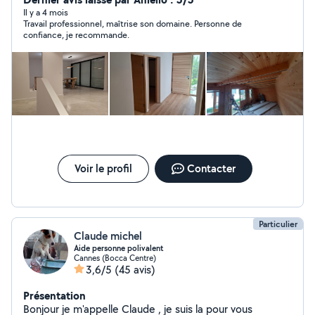
proprement, belles finitions. Selon vos besoin je donne
Il y a 4 mois
Travail professionnel, maîtrise son domaine. Personne de
de bonnes idées pour vos aménagements. Contactez-
confiance, je recommande.
moi dans un premier temps déjà pour discuter
ensemble de votre projet.
Voir le profil
Contacter
Particulier
Claude michel
Aide personne polivalent
Cannes (Bocca Centre)
3,6/5
(45 avis)
Présentation
Bonjour je m'appelle Claude , je suis la pour vous