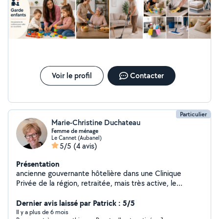
Voir le profil
Contacter
Particulier
Marie-Christine Duchateau
Femme de ménage
Le Cannet (Aubanel)
5/5
(4 avis)
Présentation
ancienne gouvernante hôtelière dans une Clinique
Privée de la région, retraitée, mais très active, le
repassage ne me fait pas peur et le menage est ma
Dernier avis laissé par Patrick : 5/5
spécialité ! En toute confiance, pensez à moi !
Il y a plus de 6 mois