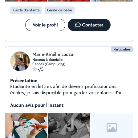
Garde d'enfants
Garde de bébé
Voir le profil
Contacter
Particulier
Marie-Amélie Luczai
Nounou à domicile
Cannes (Camp Long)
-/5
Présentation
Étudiante en lettres afin de devenir professeur des
écoles, je suis disponible pour garder vos enfants! J'ai
déjà beaucoup d'expérience dans ce domaine. Je suis
dynamique, sérieuse patiente et douce avec les
Aucun avis pour l'instant
enfants. Je suis véhiculée.