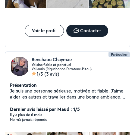
temps en temps. J'aime beaucoup marcher, j'habite à
quelques minutes du bord de mer et plusieurs espaces
verts sont proches de mon domicile. Votre animal aura
totalement mon attention ! Je peux me rendre
disponible pour tout service du quotidien (livraison de
courses, préparation de repas...) Je n'ai pas
Voir le profil
Contacter
d'abonnement Allo voisin, je suis limitée pour envoyer
des messages, n'hésitez pas à me contacter
directement
Particulier
Benchaou Chaymae
Voisine fiable et ponctuel
Vallauris (Riquebonne-Ferratone-Pizou)
1/5
(3 avis)
Présentation
Je suis une personne sérieuse, motivée et fiable. J'aime
aider les autres et travailler dans une bonne ambiance.
Je suis ponctuel(le), organisé(e) et j'apprends vite. Je
cherche des missions où je peux être utile et donner le
Dernier avis laissé par Maud : 1/5
meilleur de moi-même
Il y a plus de 6 mois
Ne m’a jamais répondu