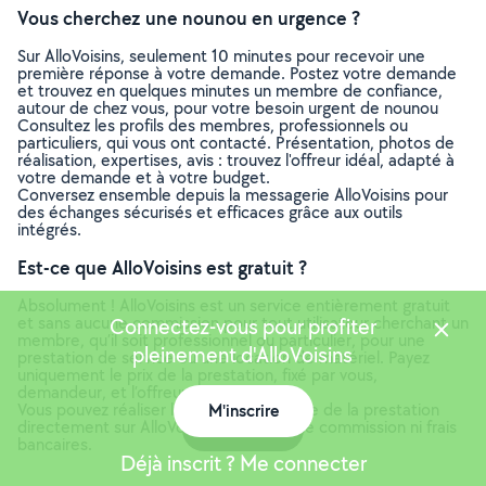
Vous cherchez une nounou en urgence ?
Sur AlloVoisins, seulement 10 minutes pour recevoir une
première réponse à votre demande. Postez votre demande
et trouvez en quelques minutes un membre de confiance,
autour de chez vous, pour votre besoin urgent de nounou
Consultez les profils des membres, professionnels ou
particuliers, qui vous ont contacté. Présentation, photos de
réalisation, expertises, avis : trouvez l'offreur idéal, adapté à
votre demande et à votre budget.
Conversez ensemble depuis la messagerie AlloVoisins pour
des échanges sécurisés et efficaces grâce aux outils
intégrés.
Est-ce que AlloVoisins est gratuit ?
Absolument ! AlloVoisins est un service entièrement gratuit
et sans aucune commission pour tout utilisateur cherchant un
Connectez-vous pour profiter
membre, qu’il soit professionnel ou particulier, pour une
pleinement d'AlloVoisins
prestation de service ou une location de matériel. Payez
uniquement le prix de la prestation, fixé par vous,
demandeur, et l’offreur.
Vous pouvez réaliser le paiement en ligne de la prestation
M'inscrire
directement sur AlloVoisins, sans aucune commission ni frais
Carte
bancaires.
Déjà inscrit ? Me connecter