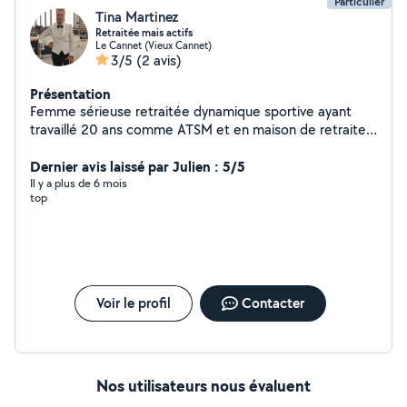
Particulier
Tina Martinez
Retraitée mais actifs
Le Cannet (Vieux Cannet)
3/5
(2 avis)
Présentation
Femme sérieuse retraitée dynamique sportive ayant
travaillé 20 ans comme ATSM et en maison de retraite
cherche quelques heures par semaine, garde
d'enfants,ménage, et m'occuper de personnes âgées
Dernier avis laissé par Julien : 5/5
les promener, les accompagnés faire leurs courses je
Il y a plus de 6 mois
top
suis véhiculé. Recherche sur le Cannet, Cannes merci.
Tina
Voir le profil
Contacter
Nos utilisateurs nous évaluent