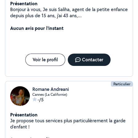
Présentation
Bonjour à vous, Je suis Saliha, agent de la petite enfance
depuis plus de 15 ans, j'ai 43 ans,
diplômée/expérimentée. Actuellement Adjointe
Animatrice dans une école primaire/maternelle, je vous
Aucun avis pour l'instant
propose mes services pour garder vos enfants/votre
enfant. N'hésitez pas à consulter mon profil sur le site
Nounou-top en tapant juste mon prénom, vous y
trouverez toutes les recommandations de parents si
besoin. À bientôt, Saliha à votre service.
Voir le profil
Contacter
Particulier
Romane Andreani
Cannes (La Californie)
-/5
Présentation
Je propose tous services plus particulièrement la garde
d'enfant !