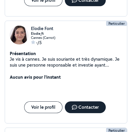
Voir le profil
Contacter
suivre l'enseignement du CAP AEPE à distance . J'ai déjà
depuis 2 ans effectué des gardes d'enfants et ceux des
plus petits . Au plaisir de vous rencontrer Shana .
Particulier
Elodie Font
Elodie_ft
Cannes (Carnot)
-/5
Présentation
Je vis à cannes. Je suis souriante et très dynamique. Je
suis une personne responsable et investie ayant
toujours le soucis de bien faire.
Aucun avis pour l'instant
Voir le profil
Contacter
Particulier