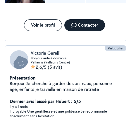
de chaque enfant. J'accorde une grande importance à la
communication avec les parents afin d'assurer une
relation de confiance et un suivi personnalisé. Maman
de deux garçons de 10 et 8 ans, je connais parfaitement
Voir le profil
Contacter
les attentes et les préoccupations des parents. Mon
expérience personnelle renforce mon professionnalisme
et ma capacité d'adaptation. Titulaire du permis de
conduire et véhiculée, je peux assurer les déplacements
Particulier
(école, activités, rendez-vous). Je suis disponible du
Victoria Garelli
lundi au vendredi.
Bonjour aide à domicile
Vallauris (Vallauris Centre)
2,6/5
(5 avis)
Présentation
Bonjour Je cherche à garder des animaux, personne
âgé, enfants je travaille en maison de retraite
Dernier avis laissé par Hubert : 5/5
Il y a 1 mois
Incroyable Une gentillesse et une politesse Je recommande
absolument sans hésitation