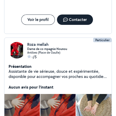
Voir le profil
Contacter
Particulier
Roza mellah
Dame de co mpagnie Nounou
Antibes (Place de Gaulle)
-/5
Présentation
Assistante de vie sérieuse, douce et expérimentée,
disponible pour accompagner vos proches au quotidien
plus Nounou je suis responsable, disponible pour garder
des enfants à domicile,j'ai de l'expérience avec les
Aucun avis pour l'instant
enfants et je suis très patiente