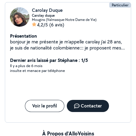
Particulier
Carolay Duque
Carolay duque
Mougins (Valmasque-Notre Dame de Vie)
4,2/5
(6 avis)
Présentation
bonjour je me présente je m'appelle carolay j'ai 28 ans,
je suis de nationalité colombienne::: je proposent mes
services de femme de manage avec expérience;
sérieuse motivée et discrète a l'entretien de votre
Dernier avis laissé par Stéphane : 1/5
maison
Il y a plus de 6 mois
insulte et menace par téléphone
Voir le profil
Contacter
À Propos d’AlloVoisins