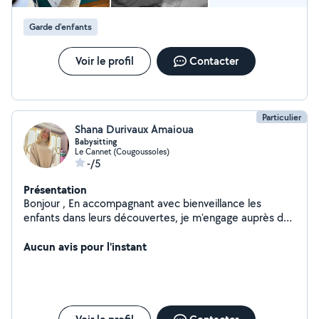
Garde d'enfants
Voir le profil
Contacter
Particulier
Shana Durivaux Amaioua
Babysitting
Le Cannet (Cougoussoles)
-/5
Présentation
Bonjour , En accompagnant avec bienveillance les
enfants dans leurs découvertes, je m'engage auprès des
parents pour assurer les soins et activités quotidiennes
dans les meilleures conditions possibles. Je suis une
Aucun avis pour l'instant
passionnée par les métiers en lien. Avec les tout-petits ,
je m'investis pleinement depuis maintenant 2 ans je suis
en formation à distance visant la validation d'un CAP en
Accompagnement Éducatif Petite Enfance option
ATSEM dans l'organisme < Culture et Formation > pour