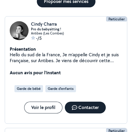
Proposer mes services
Particulier
Cindy Charra
Pro du babysitting !
Antibes (Les Combes)
-/5
Présentation
Hello du sud de la France, Je m'appelle Cindy et je suis
Française, sur Antibes. Je viens de découvrir cette
application et je la trouve génial pour pouvoir
s'entraider. Je suis une ancienne fille au pair donc je suis
Aucun avis pour l'instant
très pro avec les enfants de tous âge. Je suis disponible
régulièrement donc n'hésitez pas à me contacter. Je
Garde de bébé
Garde d'enfants
suis également, disponible pour d'autres missions
comme le petsitting ou des aides diverses. À bientôt
Voir le profil
Contacter
Particulier