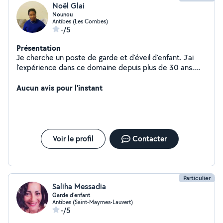
Noël Glai
Nounou
Antibes (Les Combes)
-/5
Présentation
Je cherche un poste de garde et d'éveil d'enfant. J'ai
l'expérience dans ce domaine depuis plus de 30 ans.
Dynamique, souriante, ponctuelle, sérieuse, fiable, avec
le souci du détail, j'adore les enfants, aime en prendre
Aucun avis pour l'instant
soin et participer à leur éveil. Ainsi, je souhaite apporter
aux familles mon savoir et mon enthousiasme.
Voir le profil
Contacter
Particulier
Saliha Messadia
Garde d'enfant
Antibes (Saint-Maymes-Lauvert)
-/5