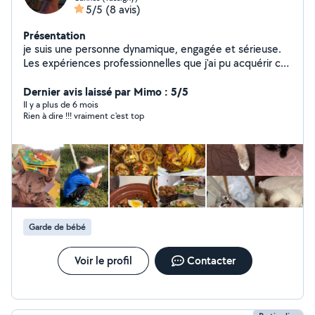
5/5
(8 avis)
Présentation
je suis une personne dynamique, engagée et sérieuse.
Les expériences professionnelles que j'ai pu acquérir ces
dernières années m'ont permis de devenir rapidement
efficace et opérationnelle,et vous pourrez compter sur
Dernier avis laissé par Mimo : 5/5
ma motivation pour la réalisation de toutes les tâches
Il y a plus de 6 mois
Rien à dire !!! vraiment c'est top
que vous me confierez. Je m'adapter facilement à la
personnalité de vos enfants. Je serai égalament
disponible pour garder vos chats,chiens vous pouvez
compter sur moi pour faire le travail bien comme il faut
Je suis passionnée de cuisine ,si vous voulez
commander des plats délicieux et healthy n'hésitez pas
à me contactez
Garde de bébé
Voir le profil
Contacter