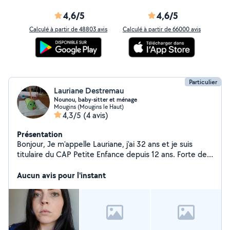
4,6/5
4,6/5
Calculé à partir de 48803 avis
Calculé à partir de 66000 avis
Particulier
Lauriane Destremau
Nounou, baby-sitter et ménage
Mougins (Mougins le Haut)
4,3/5
(4 avis)
Présentation
Bonjour, Je m'appelle Lauriane, j'ai 32 ans et je suis
titulaire du CAP Petite Enfance depuis 12 ans. Forte de
mon expérience auprès d'enfants de 0 à 11 ans, j'ai
travaillé en crèche, en halte-garderie ainsi qu'au domicile
Aucun avis pour l'instant
des parents. Ces différentes structures m'ont permis de
développer des compétences solides en soins,
sécurité, éveil, accompagnement scolaire et
organisation du quotidien. Patiente, douce et attentive,
je veille toujours au bien-être, au rythme et aux besoins