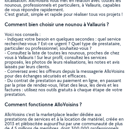
localisation. AlloVoisins vous met en relation avec toutes les
nounous, professionnels et particuliers, à Vallauris, capables
de vous répondre rapidement.
C’est gratuit, simple et rapide pour réaliser tous vos projets !
Comment bien choisir une nounou à Vallauris ?
Voici nos conseils :
- Indiquez votre besoin en quelques secondes : quel service
recherchez-vous ? Est-ce urgent ? Quel type de prestataire,
particulier ou professionnel, souhaitez-vous ?
- Consultez la liste de toutes les nounous, proches de chez
vous à Vallauris ! Sur leur profil, consultez les services
proposés, les photos de leurs réalisations, les notes et avis
laissés par leurs clients.
- Conversez avec les offreurs depuis la messagerie AlloVoisins
pour des échanges sécurisés et efficaces.
- Du contrat de prestation au paiement en ligne, en passant
par la prise de rendez-vous, l’état des lieux, les devis et les
factures : utilisez nos outils gratuits à chaque étape de votre
prestation.
Comment fonctionne AlloVoisins ?
AlloVoisins c’est la marketplace leader dédiée aux
prestations de services et à la location de matériel, créée en
2013 et plébiscitée aujourd’hui par une communauté de plus
de 4,5 millions de membres, dont 300 000 professionnels.