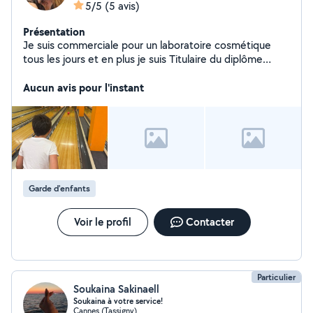
5/5
(5 avis)
Présentation
Je suis commerciale pour un laboratoire cosmétique
tous les jours et en plus je suis Titulaire du diplôme
d'assistante maternelle, pour pouvoir garder des petits
loulous. Je suis organisée, patiente, à l'écoute :)
Aucun avis pour l'instant
Garde d'enfants
Voir le profil
Contacter
Particulier
Soukaina Sakinaell
Soukaina à votre service!
Cannes (Tassigny)