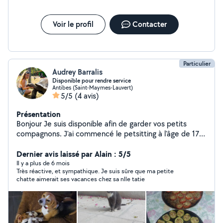
Voir le profil
Contacter
Particulier
Audrey Barralis
Disponible pour rendre service
Antibes (Saint-Maymes-Lauvert)
5/5
(4 avis)
Présentation
Bonjour Je suis disponible afin de garder vos petits
compagnons. J'ai commencé le petsitting à l'âge de 17
ans j'habitais encore chez mes parents dans une grande
maison avec un grand jardin. Les nombreux chiens et
Dernier avis laissé par Alain : 5/5
chats que j'ai pu avoir ou garder s'y sentaient très bien.
Il y a plus de 6 mois
Très réactive, et sympathique. Je suis sûre que ma petite
Aujourd'hui, je vis dans mon appartement et suis
chatte aimerait ses vacances chez sa nlle tatie
salariée mais continuer le petsitting serait pour moi un
réel plaisir! J'aimerai vous rendre service, ce n'est pas un
effort, bien au contraire. Cela me permettrait
également d'avoir un peu de compagnie animale de