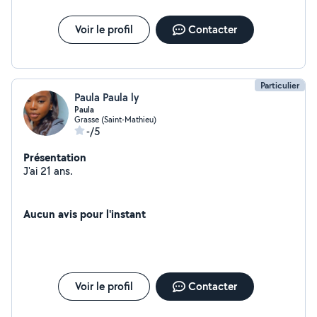
Accompagnement Éducatif Petite Enfance option
ATSEM dans l'organisme < Culture et Formation > pour
Voir le profil
Contacter
suivre l'enseignement du CAP AEPE à distance . J'ai déjà
depuis 2 ans effectué des gardes d'enfants et ceux des
plus petits . Au plaisir de vous rencontrer Shana .
Particulier
Paula Paula ly
Paula
Grasse (Saint-Mathieu)
-/5
Présentation
J'ai 21 ans.
Aucun avis pour l'instant
Voir le profil
Contacter