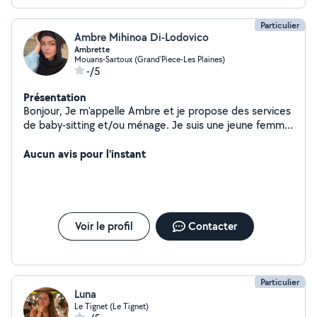
Particulier
Ambre Mihinoa Di-Lodovico
Ambrette
Mouans-Sartoux (Grand'Piece-Les Plaines)
-/5
Présentation
Bonjour, Je m'appelle Ambre et je propose des services
de baby-sitting et/ou ménage. Je suis une jeune femme
très sérieuse et je ne prends pas à la légère les
émotions des enfants et sait combien il est important
Aucun avis pour l'instant
de savoir agir en conséquence pour les réconforter. De
par mon environnement personnel j'ai eu la chance de
materner de nombreux neveux et nièces. Rigoureuse et
très à l'écoute, vous pourrez compter sur mon
dynamisme et mon dévouement pour vous épauler au
Voir le profil
Contacter
mieux. Au plaisir de vous rencontrer, Ambre
Particulier
Luna
Le Tignet (Le Tignet)