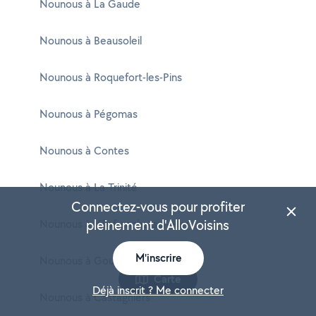
Nounous à La Gaude
Nounous à Beausoleil
Nounous à Roquefort-les-Pins
Nounous à Pégomas
Nounous à Contes
Nounous à La Trinité
Connectez-vous pour profiter
pleinement d'AlloVoisins
Nounous à Villefranche-sur-Mer
M'inscrire
Nounous à Gourdon
Carte
Déjà inscrit ? Me connecter
Nounous à Castagniers