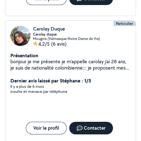
Particulier
Carolay Duque
Carolay duque
Mougins (Valmasque-Notre Dame de Vie)
4,2/5
(6 avis)
Présentation
bonjour je me présente je m'appelle carolay j'ai 28 ans,
je suis de nationalité colombienne::: je proposent mes
services de femme de manage avec expérience;
sérieuse motivée et discrète a l'entretien de votre
Dernier avis laissé par Stéphane : 1/5
maison
Il y a plus de 6 mois
insulte et menace par téléphone
Voir le profil
Contacter