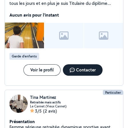
tous les jours et en plus je suis Titulaire du diplôme
d'assistante maternelle, pour pouvoir garder des petits
loulous. Je suis organisée, patiente, à l'écoute :)
Aucun avis pour l'instant
Garde d'enfants
Voir le profil
Contacter
Particulier
Tina Martinez
Retraitée mais actifs
Le Cannet (Vieux Cannet)
3/5
(2 avis)
Présentation
Femme sérieuse retraitée dynamique sportive ayant