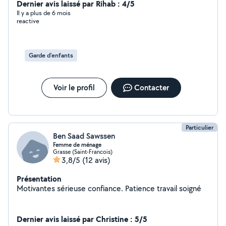
âges. Je suis auxiliaire de puériculture je pourrais
Dernier avis laissé par Rihab : 4/5
répondre aux besoins de votre enfants et proposer
Il y a plus de 6 mois
reactive
divers activités adaptés à leur besoins.
Garde d'enfants
Voir le profil
Contacter
Particulier
Ben Saad Sawssen
Femme de ménage
Grasse (Saint-Francois)
3,8/5
(12 avis)
Présentation
Motivantes sérieuse confiance. Patience travail soigné
Dernier avis laissé par Christine : 5/5