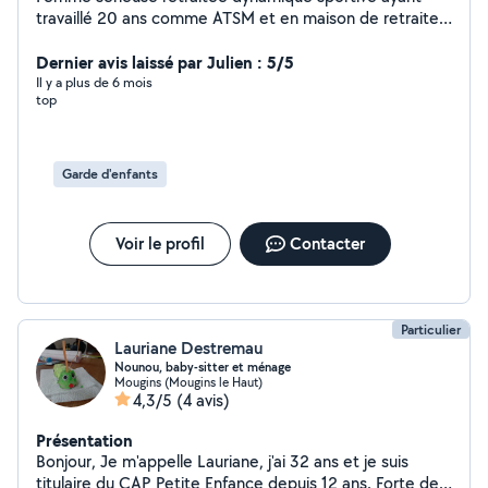
travaillé 20 ans comme ATSM et en maison de retraite
cherche quelques heures par semaine, garde
d'enfants,ménage, et m'occuper de personnes âgées
Dernier avis laissé par Julien : 5/5
les promener, les accompagnés faire leurs courses je
Il y a plus de 6 mois
top
suis véhiculé. Recherche sur le Cannet, Cannes merci.
Tina
Garde d'enfants
Voir le profil
Contacter
Particulier
Lauriane Destremau
Nounou, baby-sitter et ménage
Mougins (Mougins le Haut)
4,3/5
(4 avis)
Présentation
Bonjour, Je m'appelle Lauriane, j'ai 32 ans et je suis
titulaire du CAP Petite Enfance depuis 12 ans. Forte de