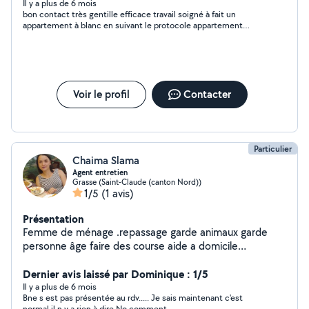
Il y a plus de 6 mois
bon contact très gentille efficace travail soigné à fait un
appartement à blanc en suivant le protocole appartement
rendu très propre en 3 heures pour 40m2 je referai appel à elle
sans aucun doutee
Voir le profil
Contacter
Particulier
Chaima Slama
Agent entretien
Grasse (Saint-Claude (canton Nord))
1/5
(1 avis)
Présentation
Femme de ménage .repassage garde animaux garde
personne âge faire des course aide a domicile
nettoyage touts surface aide au déménagement motivé
et disponible
Dernier avis laissé par Dominique : 1/5
Il y a plus de 6 mois
Bne s est pas présentée au rdv..... Je sais maintenant c'est
normal.il n y a rien à dire No comment.