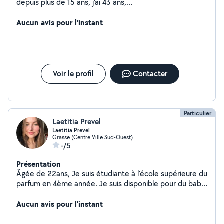
depuis plus de 15 ans, j'ai 43 ans,
diplômée/expérimentée. Actuellement Adjointe
Animatrice dans une école primaire/maternelle, je vous
Aucun avis pour l'instant
propose mes services pour garder vos enfants/votre
enfant. N'hésitez pas à consulter mon profil sur le site
Nounou-top en tapant juste mon prénom, vous y
trouverez toutes les recommandations de parents si
besoin. À bientôt, Saliha à votre service.
Voir le profil
Contacter
Particulier
Laetitia Prevel
Laetitia Prevel
Grasse (Centre Ville Sud-Ouest)
-/5
Présentation
Âgée de 22ans, Je suis étudiante à l'école supérieure du
parfum en 4ème année. Je suis disponible pour du baby-
sitting le soir après mes cours ainsi que les week-ends.
Aucun avis pour l'instant