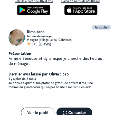
Calculé à partir de 48731 avis
Calculé à partir de 66000 avis
Particulier
Rima tano
Femme de ménage
Mougins (Village-Le Val-Cabrieres)
5/5
(2 avis)
Présentation
Femme Sérieuse et dynamique je cherche des heures
de ménage .
Dernier avis laissé par Olivia : 5/5
Il y a plus de 6 mois
Je tiens à exprimer ma profonde gratitude envers Rima, une
femme au grand cœur qui n’a pas hésité à me venir en aide
malgré toutes mes demandes, et ce, pour une somme
modique. Sa gentillesse et son dévouement m’ont
profondément émue. Son travail est irréprochable et témoigne
de son professionnalisme et de son humanité. Je la
recommande vivement à quiconque cherche une personne
fiable et bienveillante. Merci, Rima, pour tout ce que vous avez
Voir le profil
Contacter