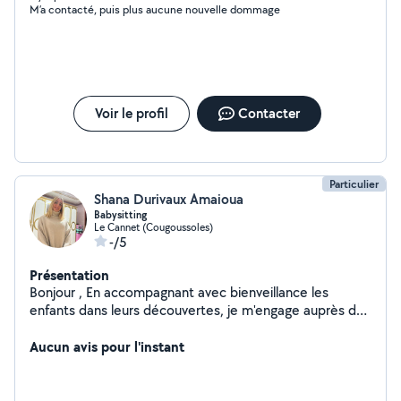
M’a contacté, puis plus aucune nouvelle dommage
Voir le profil
Contacter
Particulier
Shana Durivaux Amaioua
Babysitting
Le Cannet (Cougoussoles)
-/5
Présentation
Bonjour , En accompagnant avec bienveillance les
enfants dans leurs découvertes, je m'engage auprès des
parents pour assurer les soins et activités quotidiennes
dans les meilleures conditions possibles. Je suis une
Aucun avis pour l'instant
passionnée par les métiers en lien. Avec les tout-petits ,
je m'investis pleinement depuis maintenant 2 ans je suis
en formation à distance visant la validation d'un CAP en