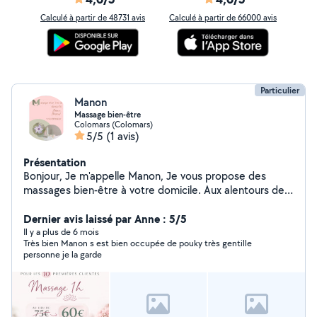
Calculé à partir de 48731 avis
Calculé à partir de 66000 avis
Particulier
Manon
Massage bien-être
Colomars (Colomars)
5/5
(1 avis)
Présentation
Bonjour, Je m'appelle Manon, Je vous propose des
massages bien-être à votre domicile. Aux alentours de
Nice, Colomars, Aspremont. Formée au massage
Suédois. Uniquement pour femme.
Dernier avis laissé par Anne : 5/5
Il y a plus de 6 mois
Très bien Manon s est bien occupée de pouky très gentille
personne je la garde