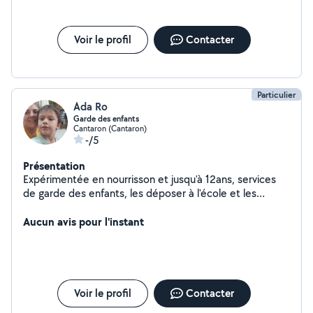
Voir le profil
Contacter
Particulier
Ada Ro
Garde des enfants
Cantaron (Cantaron)
-/5
Présentation
Expérimentée en nourrisson et jusqu'à 12ans, services
de garde des enfants, les déposer à l'école et les
cherché à la sortie. Je suis aide-soignante et je
accompagne également a personnes en situation
Aucun avis pour l'instant
d'handicap dans la vie quotidienne comme les rendez-
vous médicaux, sorties promenade, etc. N hésitez pas
me contacter pour plus de renseignements. J'ai le
permis B ainsi que voiture
Voir le profil
Contacter