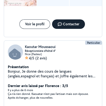
Voir le profil
Contacter
Particulier
Kaoutar Moussaoui
Réceptionniste d’hôtel 4*
Nice (Pasteur)
4/5
(2 avis)
Présentation
Bonjour, Je donne des cours de langues
(anglais,espagnol et français) et j'offre également les
services de garde d'enfants et l'aide aux devoirs durant
mon temps libre. N'hésitez pas à me contacter en cas
Dernier avis laissé par Florence : 3/5
de besoin, même urgents et de dernière minute :) !!!
Il y a plus de 6 mois
Ça n'a rien donné. Kaouatar n'est pas l'artisan mais son épouse.
Après échanger, plus de nouvelles.