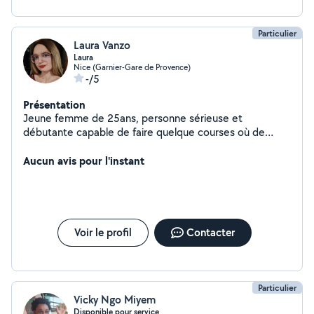
Particulier
Laura Vanzo
Laura
Nice (Garnier-Gare de Provence)
-/5
Présentation
Jeune femme de 25ans, personne sérieuse et
débutante capable de faire quelque courses où de
garder vos animaux. Ranger la maison et garder vos
enfants et jouer avec eux débutante dans le domaine.
Aucun avis pour l'instant
Voir le profil
Contacter
Particulier
Vicky Ngo Miyem
Disponible pour service