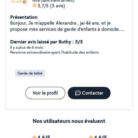
Nice (Saint-Pierre de Feric)
3,7/5
(3 avis)
Présentation
Bonjour, Je m'appelle Alexandra , jai 44 ans, et je
propose mes services de garde d'enfants à domicile.
Disponible pendant les vacances scolaires, les
mercredis, ainsi que tout au long de juillet et août, je
Dernier avis laissé par Ruthy : 5/5
serais ravie de m'occuper de vos enfants, que ce soit
Il y a plus de 6 mois
Personne extraordinaire ayant l’habitude des enfants
pour des gardes ponctuelles ou régulières. Sérieuse,
douce et attentionnée, j'ai déjà de l'expérience avec les
enfants de différents âges et je veille toujours à leur
sécurité et leur bien-être. Je peux également proposer
Garde de bébé
des activités calmes ou créatives selon leur âge et leurs
envies. N'hésitez pas à me contacter pour plus
d'informations ou pour échanger sur vos besoins ! À
Voir le profil
Contacter
bientôt, Alexandra.
Nos utilisateurs nous évaluent
4,6/5
4,6/5