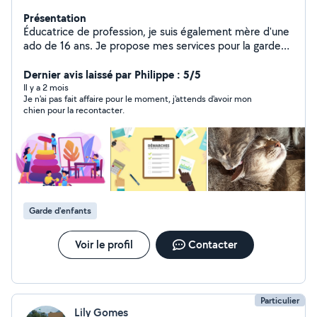
Présentation
Éducatrice de profession, je suis également mère d'une
ado de 16 ans. Je propose mes services pour la garde
ponctuelle de vos enfants de tout âge. Je propose
également de m'occuper de vos animaux lors de vos
Dernier avis laissé par Philippe : 5/5
absences, visites et promenades.
Il y a 2 mois
Je n'ai pas fait affaire pour le moment, j'attends d'avoir mon
chien pour la recontacter.
Garde d'enfants
Voir le profil
Contacter
Particulier
Lily Gomes