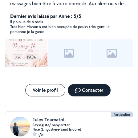
massages bien-être à votre domicile. Aux alentours de
Nice, Colomars, Aspremont. Formée au massage
Suédois. Uniquement pour femme.
Dernier avis laissé par Anne : 5/5
Il y a plus de 6 mois
Très bien Manon s est bien occupée de pouky très gentille
personne je la garde
Voir le profil
Contacter
Particulier
Jules Tournafol
Paysagiste/ baby-sitter
Nice (Lingostiere-Saint Isidore)
-/5