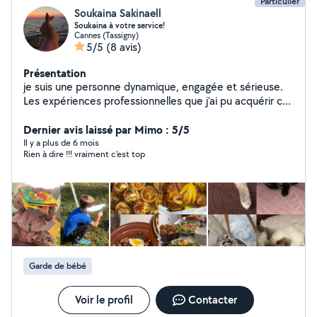
Particulier
Soukaina Sakinaell
Soukaina à votre service!
Cannes (Tassigny)
5/5
(8 avis)
Présentation
je suis une personne dynamique, engagée et sérieuse.
Les expériences professionnelles que j'ai pu acquérir ces
dernières années m'ont permis de devenir rapidement
efficace et opérationnelle,et vous pourrez compter sur
Dernier avis laissé par Mimo : 5/5
ma motivation pour la réalisation de toutes les tâches
Il y a plus de 6 mois
Rien à dire !!! vraiment c'est top
que vous me confierez. Je m'adapter facilement à la
personnalité de vos enfants. Je serai égalament
disponible pour garder vos chats,chiens vous pouvez
compter sur moi pour faire le travail bien comme il faut
Je suis passionnée de cuisine ,si vous voulez
commander des plats délicieux et healthy n'hésitez pas
à me contactez
Garde de bébé
Voir le profil
Contacter