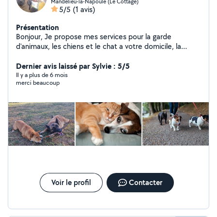
Mandelieu-la-Napoule (Le Cottage)
5/5
(1 avis)
Présentation
Bonjour, Je propose mes services pour la garde
d'animaux, les chiens et le chat a votre domicile, la
promenade et l'alimentation. Territoriallement -
Mandelieu - la - Napoule, Cannes la Bocca, centre
Dernier avis laissé par Sylvie : 5/5
Cannes . P.S. J'adore les animaux !
Il y a plus de 6 mois
merci beaucoup
Voir le profil
Contacter