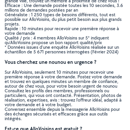
grande ville, trouvez un membre à proximité de chez vous !
Efficace : Une demande postée toutes les 10 secondes, 3.6
millions de demandes postées par an
Généraliste : 1 250 types de besoins différents, tout est
possible sur AlloVoisins, du plus petit besoin aux plus grands
projets.
Rapide : 10 minutes pour recevoir une première réponse à
votre demande
Qualité / prix : 4 membres AlloVoisins sur 5* indiquent
qu’AlloVoisins propose un bon rapport qualité/prix
* Données issues d’une enquête AlloVoisins réalisée sur un
échantillon de 5 671 personnes interrogées (Février 2024)
Vous cherchez une nounou en urgence ?
Sur AlloVoisins, seulement 10 minutes pour recevoir une
première réponse à votre demande. Postez votre demande
et trouvez en quelques minutes un membre de confiance,
autour de chez vous, pour votre besoin urgent de nounou
Consultez les profils des membres, professionnels ou
particuliers, qui vous ont contacté. Présentation, photos de
réalisation, expertises, avis : trouvez l'offreur idéal, adapté à
votre demande et à votre budget.
Conversez ensemble depuis la messagerie AlloVoisins pour
des échanges sécurisés et efficaces grâce aux outils
intégrés.
Est-ce que AlloVoisins est gratuit ?