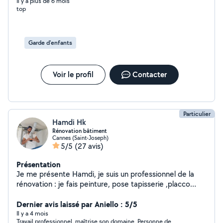
les promener, les accompagnés faire leurs courses je
Il y a plus de 6 mois
top
suis véhiculé. Recherche sur le Cannet, Cannes merci.
Tina
Garde d'enfants
Voir le profil
Contacter
Particulier
Hamdi Hk
Rénovation bâtiment
Cannes (Saint-Joseph)
5/5
(27 avis)
Présentation
Je me présente Hamdi, je suis un professionnel de la
rénovation : je fais peinture, pose tapisserie ,placco
,faux plafond ,pose parquet ,montage meubles. Ma
qualité d'après mes clients est que je travaille
Dernier avis laissé par Aniello : 5/5
proprement, belles finitions. Selon vos besoin je donne
Il y a 4 mois
Travail professionnel, maîtrise son domaine. Personne de