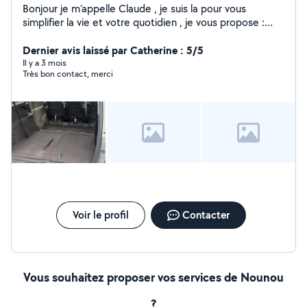
Bonjour je m'appelle Claude , je suis la pour vous
simplifier la vie et votre quotidien , je vous propose :
Chauffeur Covoiturage Électricité Jardinage Entretient
maison / villa / appartement Garde de chiens Merci de
Dernier avis laissé par Catherine : 5/5
m'avoir lue et à bientôt :) Voici mon numéro de
Il y a 3 mois
Très bon contact, merci
téléphone : 0613200727
Voir le profil
Contacter
Vous souhaitez proposer vos services de Nounou
?