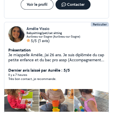
Voir le profil
Contacter
Particulier
Amélie Vissio
Babysitting/pet/cat sitting
Auribeau-sur-Siagne (Auribeau-sur-Siagne)
5/5
(1 avis)
Présentation
Je m'appelle Amélie, j'ai 26 ans. Je suis diplômée du cap
petite enfance et du bac pro assp (Accompagnement
Soin Service a la Personne) . Je suis maman d'un enfant
de 20mois. Je suis disponible pour des babysitting ainsi
Dernier avis laissé par Aurélie : 5/5
qu'aide a la personne. J'ai de l'expérience avec les
Il y a 7 heures
Très bon contact, je recommande.
enfants âgés de 0 à 12 ans (ancienne auxiliaire petite
enfance) et de l'expérience avec les personnes âgées
(ancienne aide-soignante ). Je fais régulièrement du
babysitting, je l'exerce depuis 7 ans. Je peux également
m'occuper des animaux de compagnie, Je me suis déjà
occupée d'un berger allemand et pas mal de chats. Je
suis véhiculée.