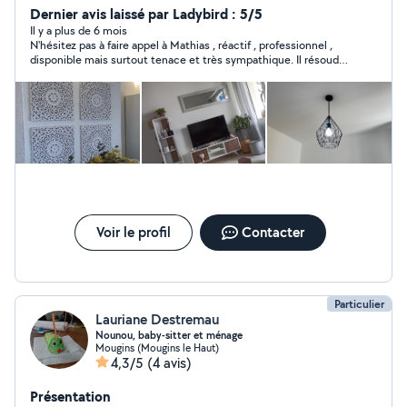
et transport de charges lourdes. Après trois maisons
Dernier avis laissé par Ladybird : 5/5
d'expérience, je touche à tout et propose mes services
Il y a plus de 6 mois
N'hésitez pas à faire appel à Mathias , réactif , professionnel ,
pour vous rendre service. Au plaisir de vous rencontrer.
disponible mais surtout tenace et très sympathique. Il résoudra
Mathias
votre problème ou viendra à bout de votre projet là où
beaucoup auront baissé les bras. Je recommande vivement
Voir le profil
Contacter
Particulier
Lauriane Destremau
Nounou, baby-sitter et ménage
Mougins (Mougins le Haut)
4,3/5
(4 avis)
Présentation