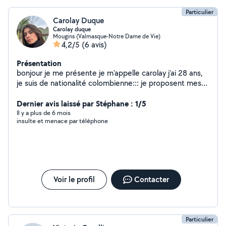
sur votre chemin pour une vie plus alignée .
Particulier
Carolay Duque
Carolay duque
Mougins (Valmasque-Notre Dame de Vie)
4,2/5
(6 avis)
Présentation
bonjour je me présente je m'appelle carolay j'ai 28 ans,
je suis de nationalité colombienne::: je proposent mes
services de femme de manage avec expérience;
sérieuse motivée et discrète a l'entretien de votre
Dernier avis laissé par Stéphane : 1/5
maison
Il y a plus de 6 mois
insulte et menace par téléphone
Voir le profil
Contacter
Particulier