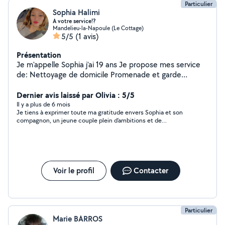
Particulier
Sophia Halimi
A votre service!?
Mandelieu-la-Napoule (Le Cottage)
5/5
(1 avis)
Présentation
Je m'appelle Sophia j'ai 19 ans Je propose mes service
de: Nettoyage de domicile Promenade et garde
d'animaux Faire vos courses Monter vos meuble Faire
vos repas
Dernier avis laissé par Olivia : 5/5
Il y a plus de 6 mois
Je tiens à exprimer toute ma gratitude envers Sophia et son
compagnon, un jeune couple plein d’ambitions et de
bienveillance. Ils sont incroyablement bien élevés et n’hésitent
jamais à venir en aide à des personnes comme moi en situation
de handicap. Leur générosité et leur dévouement sont
vraiment admirables. Un jour, ce sera à mon tour de leur rendre
la pareille ! Sophia et son compagnon respirent le bonheur et
sont beaux comme tout. Leur présence est une véritable
Voir le profil
Contacter
source de joie et d’inspiration. Je les remercie du fond du cœur
pour tout ce qu’ils font et leur souhaite tous mes vœux de
bonheur. Que leur vie soit remplie de succès, de rires et
d’amour. Merci infiniment, Sophia et son compagnon, pour
votre aide précieuse et votre gentillesse. Vous êtes des
Particulier
personnes exceptionnelles ! Au plaisir Olivia
Marie BARROS