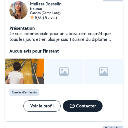
Melissa Josselin
Nounou
Cannes (Camp Long)
5/5
(5 avis)
Présentation
Je suis commerciale pour un laboratoire cosmétique
tous les jours et en plus je suis Titulaire du diplôme
d'assistante maternelle, pour pouvoir garder des petits
loulous. Je suis organisée, patiente, à l'écoute :)
Aucun avis pour l'instant
Garde d'enfants
Voir le profil
Contacter