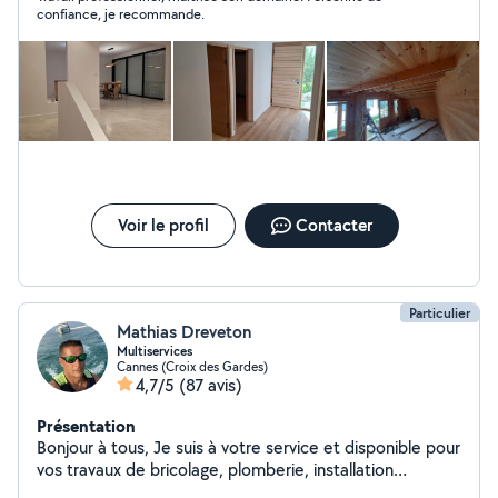
de bonnes idées pour vos aménagements. Contactez-
confiance, je recommande.
moi dans un premier temps déjà pour discuter
ensemble de votre projet.
Voir le profil
Contacter
Particulier
Mathias Dreveton
Multiservices
Cannes (Croix des Gardes)
4,7/5
(87 avis)
Présentation
Bonjour à tous, Je suis à votre service et disponible pour
vos travaux de bricolage, plomberie, installation
électrique, montage de meubles, location de matériels