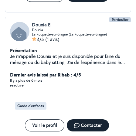
Particulier
Dounia El
Dounia
La Roquette-sur-Siagne (La Roquette-sur-Siagne)
4/5
(1 avis)
Présentation
Je m'appelle Dounia et je suis disponible pour faire du
ménage ou du baby sitting. J'ai de l'expérience dans le
ménage et la garde d'enfants Garde d'enfants de tout
âges. Je suis auxiliaire de puériculture je pourrais
Dernier avis laissé par Rihab : 4/5
répondre aux besoins de votre enfants et proposer
Il y a plus de 6 mois
reactive
divers activités adaptés à leur besoins.
Garde d'enfants
Voir le profil
Contacter