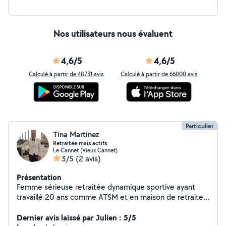
Nos utilisateurs nous évaluent
4,6/5
4,6/5
Calculé à partir de 48731 avis
Calculé à partir de 66000 avis
Particulier
Tina Martinez
Retraitée mais actifs
Le Cannet (Vieux Cannet)
3/5
(2 avis)
Présentation
Femme sérieuse retraitée dynamique sportive ayant
travaillé 20 ans comme ATSM et en maison de retraite
cherche quelques heures par semaine, garde
d'enfants,ménage, et m'occuper de personnes âgées
Dernier avis laissé par Julien : 5/5