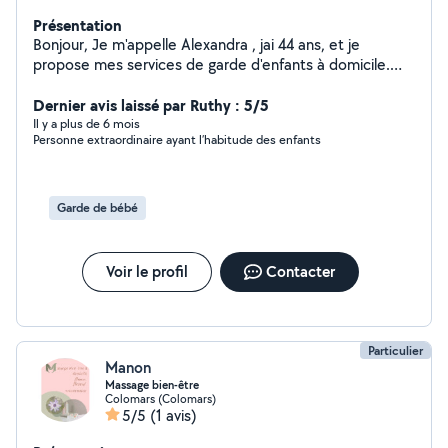
Présentation
Bonjour, Je m'appelle Alexandra , jai 44 ans, et je
propose mes services de garde d'enfants à domicile.
Disponible pendant les vacances scolaires, les
mercredis, ainsi que tout au long de juillet et août, je
Dernier avis laissé par Ruthy : 5/5
serais ravie de m'occuper de vos enfants, que ce soit
Il y a plus de 6 mois
Personne extraordinaire ayant l’habitude des enfants
pour des gardes ponctuelles ou régulières. Sérieuse,
douce et attentionnée, j'ai déjà de l'expérience avec les
enfants de différents âges et je veille toujours à leur
sécurité et leur bien-être. Je peux également proposer
Garde de bébé
des activités calmes ou créatives selon leur âge et leurs
envies. N'hésitez pas à me contacter pour plus
d'informations ou pour échanger sur vos besoins ! À
Voir le profil
Contacter
bientôt, Alexandra.
Particulier
Manon
Massage bien-être
Colomars (Colomars)
5/5
(1 avis)