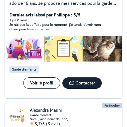
ado de 16 ans. Je propose mes services pour la garde
ponctuelle de vos enfants de tout âge. Je propose
également de m'occuper de vos animaux lors de vos
Dernier avis laissé par Philippe : 5/5
absences, visites et promenades.
Il y a 2 mois
Je n'ai pas fait affaire pour le moment, j'attends d'avoir mon
chien pour la recontacter.
Garde d'enfants
Voir le profil
Contacter
Particulier
Alexandra Marini
Garde d’enfant
Nice (Saint-Pierre de Feric)
3,7/5
(3 avis)