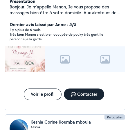
Présentation
Bonjour, Je m'appelle Manon, Je vous propose des
massages bien-être à votre domicile. Aux alentours de
Nice, Colomars, Aspremont. Formée au massage
Suédois. Uniquement pour femme.
Dernier avis laissé par Anne : 5/5
Il y a plus de 6 mois
Très bien Manon s est bien occupée de pouky très gentille
personne je la garde
Voir le profil
Contacter
Particulier
Keshia Corine Koumba mboula
Keshia