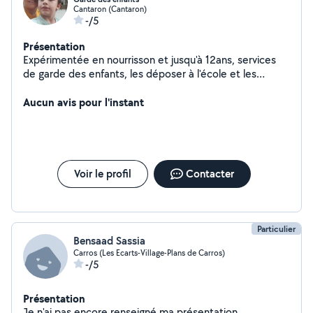
Cantaron (Cantaron)
-/5
Présentation
Expérimentée en nourrisson et jusqu'à 12ans, services
de garde des enfants, les déposer à l'école et les
cherché à la sortie. Je suis aide-soignante et je
accompagne également a personnes en situation
Aucun avis pour l'instant
d'handicap dans la vie quotidienne comme les rendez-
vous médicaux, sorties promenade, etc. N hésitez pas
me contacter pour plus de renseignements. J'ai le
permis B ainsi que voiture
Voir le profil
Contacter
Particulier
Bensaad Sassia
Carros (Les Ecarts-Village-Plans de Carros)
-/5
Présentation
Je n'ai pas encore renseigné ma présentation.