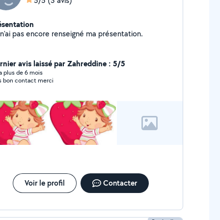
5/5
(3 avis)
ésentation
Je n'ai pas encore renseigné ma présentation.
rnier avis laissé par Zahreddine : 5/5
y a plus de 6 mois
s bon contact merci
Voir le profil
Contacter