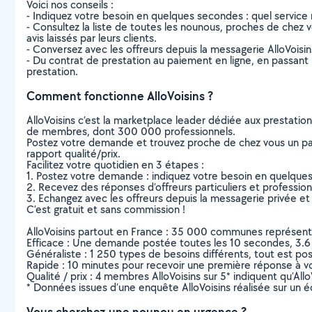
Voici nos conseils :
- Indiquez votre besoin en quelques secondes : quel service 
- Consultez la liste de toutes les nounous, proches de chez vo
avis laissés par leurs clients.
- Conversez avec les offreurs depuis la messagerie AlloVoisi
- Du contrat de prestation au paiement en ligne, en passant pa
prestation.
Comment fonctionne AlloVoisins ?
AlloVoisins c’est la marketplace leader dédiée aux prestatio
de membres, dont 300 000 professionnels.
Postez votre demande et trouvez proche de chez vous un parti
rapport qualité/prix.
Facilitez votre quotidien en 3 étapes :
1. Postez votre demande : indiquez votre besoin en quelque
2. Recevez des réponses d’offreurs particuliers et professio
3. Echangez avec les offreurs depuis la messagerie privée et 
C’est gratuit et sans commission !
AlloVoisins partout en France : 35 000 communes représentées 
Efficace : Une demande postée toutes les 10 secondes, 3.6
Généraliste : 1 250 types de besoins différents, tout est poss
Rapide : 10 minutes pour recevoir une première réponse à 
Qualité / prix : 4 membres AlloVoisins sur 5* indiquent qu’All
* Données issues d’une enquête AlloVoisins réalisée sur un é
Vous cherchez une nounou en urgence ?