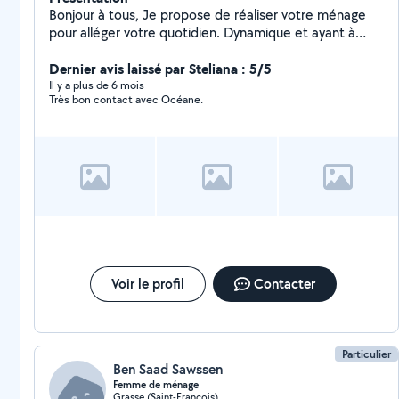
Bonjour à tous, Je propose de réaliser votre ménage
pour alléger votre quotidien. Dynamique et ayant à
cœur la qualité du service rendu, vous pouvez me
contacter
Dernier avis laissé par Steliana : 5/5
Il y a plus de 6 mois
Très bon contact avec Océane.
Voir le profil
Contacter
Particulier
Ben Saad Sawssen
Femme de ménage
Grasse (Saint-Francois)