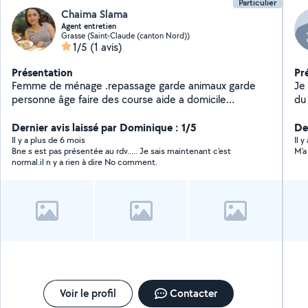
Particulier
Chaima Slama
Agent entretien
Grasse (Saint-Claude (canton Nord))
1/5
(1 avis)
Présentation
Pr
Femme de ménage .repassage garde animaux garde
Je 
personne âge faire des course aide a domicile
du
nettoyage touts surface aide au déménagement
ani
motivé et disponible
Dernier avis laissé par Dominique : 1/5
sé
Der
Il y a plus de 6 mois
Il 
Bne s est pas présentée au rdv..... Je sais maintenant c'est
M’a
normal.il n y a rien à dire No comment.
Voir le profil
Contacter