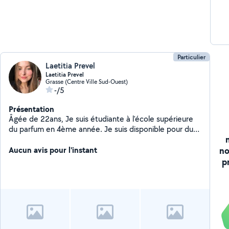
Particulier
Laetitia Prevel
Laetitia Prevel
Grasse (Centre Ville Sud-Ouest)
-/5
Présentation
Âgée de 22ans, Je suis étudiante à l'école supérieure
du parfum en 4ème année. Je suis disponible pour du
baby-sitting le soir après mes cours ainsi que les week-
no
ends.
Aucun avis pour l'instant
p