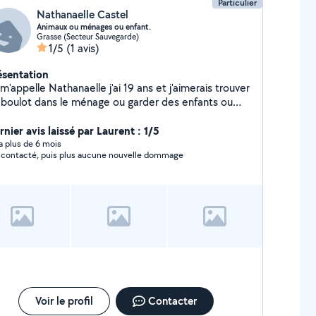
Particulier
Nathanaelle Castel
Animaux ou ménages ou enfant.
Grasse (Secteur Sauvegarde)
1/5
(1 avis)
ésentation
m'appelle Nathanaelle j'ai 19 ans et j'aimerais trouver
 boulot dans le ménage ou garder des enfants ou
maux , je suis une personne très souriante très
rieuse et très ponctuel.
nier avis laissé par Laurent : 1/5
y a plus de 6 mois
 contacté, puis plus aucune nouvelle dommage
Voir le profil
Contacter