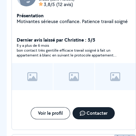
3,8/5
(12 avis)
Présentation
Motivantes sérieuse confiance. Patience travail soigné
Dernier avis laissé par Christine : 5/5
Il y a plus de 6 mois
bon contact très gentille efficace travail soigné à fait un
appartement à blanc en suivant le protocole appartement
rendu très propre en 3 heures pour 40m2 je referai appel à elle
sans aucun doutee
Voir le profil
Contacter