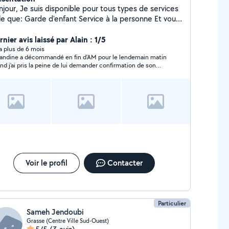
isponible pour tous types de services
 d'enfant Service à la personne Et vous
menez d'un point À à un point B M'occuper de vos
imaux
nier avis laissé par Alain : 1/5
y a plus de 6 mois
ndine a décommandé en fin d'AM pour le lendemain matin
nd j'ai pris la peine de lui demander confirmation de son
sage....
Voir le profil
Contacter
Particulier
Sameh Jendoubi
Grasse (Centre Ville Sud-Ouest)