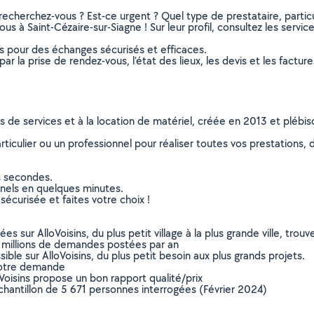
recherchez-vous ? Est-ce urgent ? Quel type de prestataire, particu
us à Saint-Cézaire-sur-Siagne ! Sur leur profil, consultez les servic
ns pour des échanges sécurisés et efficaces.
r la prise de rendez-vous, l’état des lieux, les devis et les facture
ns de services et à la location de matériel, créée en 2013 et plébi
culier ou un professionnel pour réaliser toutes vos prestations, d
s secondes.
nnels en quelques minutes.
sécurisée et faites votre choix !
sur AlloVoisins, du plus petit village à la plus grande ville, tro
 millions de demandes postées par an
ible sur AlloVoisins, du plus petit besoin aux plus grands projets.
votre demande
oVoisins propose un bon rapport qualité/prix
chantillon de 5 671 personnes interrogées (Février 2024)