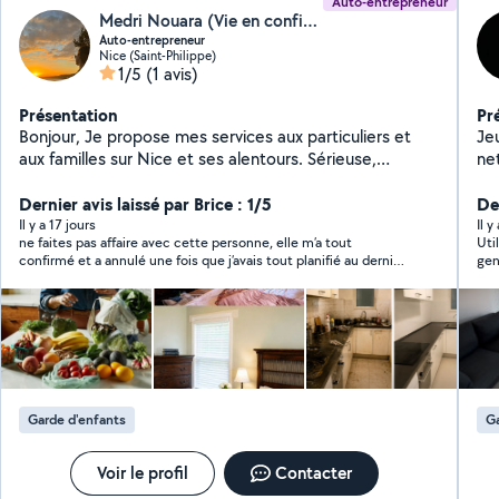
Auto-entrepreneur
Medri Nouara (Vie en confiance)
Auto-entrepreneur
Nice (Saint-Philippe)
1/5
(1 avis)
Présentation
Pr
Bonjour, Je propose mes services aux particuliers et
Je
aux familles sur Nice et ses alentours. Sérieuse,
ne
bienveillante et à l'écoute, j'interviens pour la garde
personne . Je
d'enfants, y compris les enfants en situation de
Dernier avis laissé par Brice : 1/5
De
handicap ou rencontrant des difficultés
Il y a 17 jours
Il 
ne faites pas affaire avec cette personne, elle m’a tout
Uti
d'apprentissage. Je propose également du soutien
confirmé et a annulé une fois que j’avais tout planifié au dernier
gen
scolaire, de l'aide aux devoirs, un accompagnement à la
moment
pla
lecture, à l'écriture et à la concentration. Je réalise
aussi des prestations de ménage, rangement, aide aux
courses,accompagnement aux rendez-vous, assistance
administrative, conciergerie et diverses aides du
quotidien. Disponible pour des missions polyvalentes
auprès des particuliers ou des professionnels
Garde d'enfants
G
(commerce, accueil, restauration, services). Mon
objectif est d'apporter une aide de confiance, adaptée
aux besoins de chacun, avec professionnalisme,
Voir le profil
Contacter
respect et discrétion.