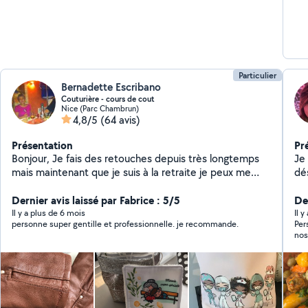
Particulier
Bernadette Escribano
Couturière - cours de cout
Nice (Parc Chambrun)
4,8/5
(64 avis)
Présentation
Pr
Bonjour, Je fais des retouches depuis très longtemps
Je
mais maintenant que je suis à la retraite je peux me
dés
consacrer à ma passion Je peux vous aider pour le
po
tricoter aussi. Merci à vous
Dernier avis laissé par Fabrice : 5/5
ép
Der
Il y a plus de 6 mois
Il 
personne super gentille et professionnelle. je recommande.
Perso
nos