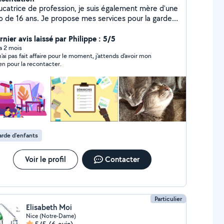
ucatrice de profession, je suis également mère d'une
o de 16 ans. Je propose mes services pour la garde
nctuelle de vos enfants de tout âge. Je propose
alement de m'occuper de vos animaux lors de vos
nier avis laissé par Philippe : 5/5
sences, visites et promenades.
 a 2 mois
n'ai pas fait affaire pour le moment, j'attends d'avoir mon
en pour la recontacter.
rde d'enfants
Voir le profil
Contacter
Particulier
Elisabeth Moi
Nice (Notre-Dame)