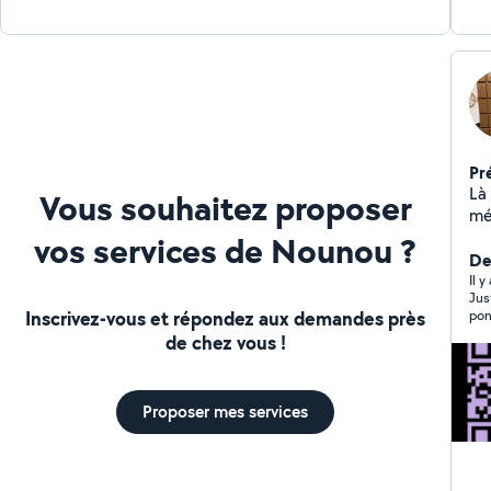
Pr
Là
Vous souhaitez proposer
mé
per
vos services de Nounou ?
et
De
Il 
Jus
Inscrivez-vous et répondez aux demandes près
pon
de chez vous !
Proposer mes services