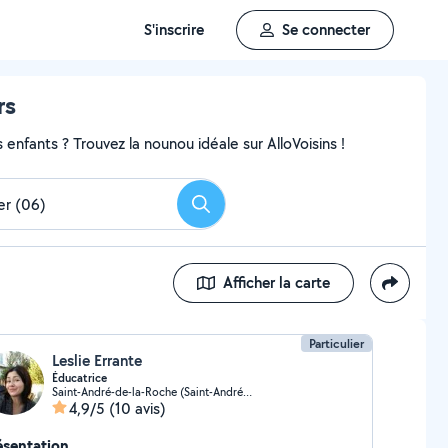
S'inscrire
Se connecter
rs
enfants ? Trouvez la nounou idéale sur AlloVoisins !
Rechercher
Afficher la carte
Particulier
Leslie Errante
Éducatrice
Saint-André-de-la-Roche (Saint-André-de-la-Roche)
4,9/5
(10 avis)
ésentation