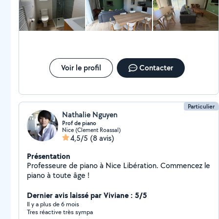
Salles de sport * Chantiers (nettoyage après travaux)
Rigoureux, efficace et réactif, je suis disponible à tout
moment pour répondre à vos besoins, avec des
prestations adaptées et un souci constant du détail.
N'hésitez pas à me contacter pour un service fiable et
professionnel.
Voir le profil
Contacter
Particulier
Nathalie Nguyen
Prof de piano
Nice (Clement Roassal)
4,5/5
(8 avis)
Présentation
Professeure de piano à Nice Libération. Commencez le
piano à toute âge !
Dernier avis laissé par Viviane : 5/5
Il y a plus de 6 mois
Tres réactive très sympa