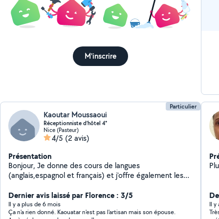
M'inscrire
Particulier
Kaoutar Moussaoui
Réceptionniste d’hôtel 4*
Nice (Pasteur)
4/5
(2 avis)
Présentation
Pr
Bonjour, Je donne des cours de langues
Pl
(anglais,espagnol et français) et j'offre également les
services de garde d'enfants et l'aide aux devoirs durant
mon temps libre. N'hésitez pas à me contacter en cas
Dernier avis laissé par Florence : 3/5
Der
de besoin, même urgents et de dernière minute :) !!!
Il y a plus de 6 mois
Il 
Ça n'a rien donné. Kaouatar n'est pas l'artisan mais son épouse.
Trè