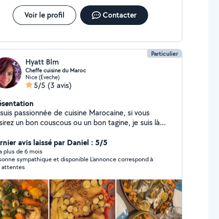
Voir le profil
Contacter
Particulier
Hyatt Blm
Cheffe cuisine du Maroc
Nice (Eveche)
5/5
(3 avis)
ésentation
 suis passionnée de cuisine Marocaine, si vous
irez un bon couscous ou un bon tagine, je suis là
ur vous concocté de bon petit plat aux saveurs et
ices marocaine
nier avis laissé par Daniel : 5/5
y a plus de 6 mois
nne sympathique et disponible L’annonce correspond à
 attentes