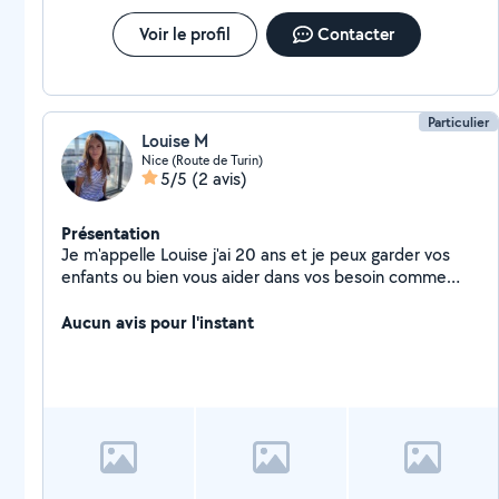
Voir le profil
Contacter
Particulier
Louise M
Nice (Route de Turin)
5/5
(2 avis)
Présentation
Je m'appelle Louise j'ai 20 ans et je peux garder vos
enfants ou bien vous aider dans vos besoin comme
ménage, baby-sitting, soutien scolaire... pour plus
d'informations contactez-moi
Aucun avis pour l'instant