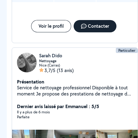
Voir le profil
Contacter
Particulier
Sarah Dido
Nettoyage
Nice (Carras)
3,7/5
(13 avis)
Présentation
Service de nettoyage professionnel Disponible à tout
moment Je propose des prestations de nettoyage de
haute qualité, réalisées avec du matériel et des
produits 100 % professionnels. Équipé notamment d'un
Dernier avis laissé par Emmanuel : 5/5
Tineco S6 ainsi que d'un lave-vitres automatique de
Il y a plus de 6 mois
Parfaite
marque kobold , je garantis un résultat impeccable et
soigné. J'interviens sur différents types de lieux , je
peux également géré vos Airbnb * Locations courte
durée (Airbnb / RBNB) * Domiciles de particuliers *