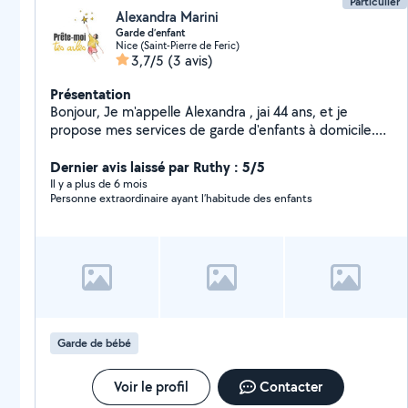
Particulier
Alexandra Marini
Garde d’enfant
Nice (Saint-Pierre de Feric)
3,7/5
(3 avis)
Présentation
Bonjour, Je m'appelle Alexandra , jai 44 ans, et je
propose mes services de garde d'enfants à domicile.
Disponible pendant les vacances scolaires, les
mercredis, ainsi que tout au long de juillet et août, je
Dernier avis laissé par Ruthy : 5/5
serais ravie de m'occuper de vos enfants, que ce soit
Il y a plus de 6 mois
Personne extraordinaire ayant l’habitude des enfants
pour des gardes ponctuelles ou régulières. Sérieuse,
douce et attentionnée, j'ai déjà de l'expérience avec
les enfants de différents âges et je veille toujours à leur
sécurité et leur bien-être. Je peux également proposer
des activités calmes ou créatives selon leur âge et
leurs envies. N'hésitez pas à me contacter pour plus
d'informations ou pour échanger sur vos besoins ! À
bientôt, Alexandra.
Garde de bébé
Voir le profil
Contacter