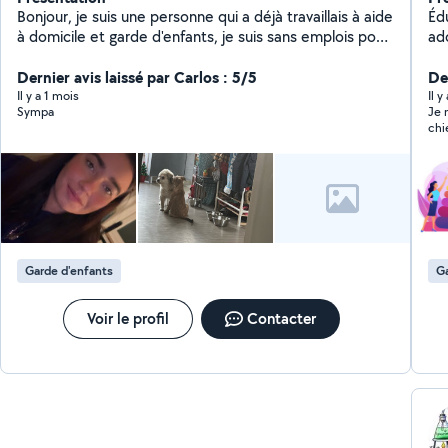
Bonjour, je suis une personne qui a déjà travaillais à aide
Éd
à domicile et garde d'enfants, je suis sans emplois pour
ad
le moment et je suis motivé pour vous aidez.
po
Dernier avis laissé par Carlos : 5/5
ég
Der
ab
Il y a 1 mois
Il y
Sympa
Je 
chi
Garde d'enfants
Ga
Voir le profil
Contacter