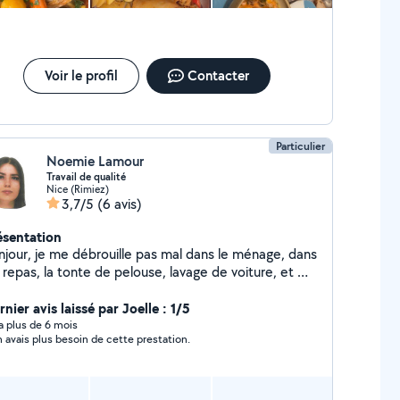
Voir le profil
Contacter
Particulier
Noemie Lamour
Travail de qualité
Nice (Rimiez)
3,7/5
(6 avis)
ésentation
njour, je me débrouille pas mal dans le ménage, dans
 repas, la tonte de pelouse, lavage de voiture, et ma
sion est les animaux donc je serai ravi de garder vos
maux à votre domicile pour passer les nourrir et les
nier avis laissé par Joelle : 1/5
rtir ou même chez moi, j'accepte toute proposition
y a plus de 6 mois
n avais plus besoin de cette prestation.