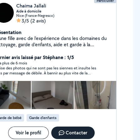
Particulier
Chaima Jallali
Aide à domicile
Nice (France-Negresco)
3/5
(2 avis)
ésentation
une fille avec de l'expérience dans les domaines du
ttoyage, garde d'enfants, aide et garde à la
 suis Sérieuse motivée et dynamique et
rnier avis laissé par Stéphane : 1/5
véhiculée. Disponible à tout moment
y a plus de 6 mois
lise des photos qui ne sont pas les siennes et insulte les
s par message de débile. À bannir au plus vite de la
teforme Allovoisin
arde de bébé
Garde d'enfants
Voir le profil
Contacter