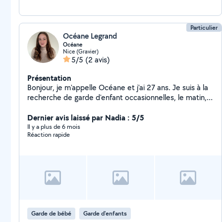
Particulier
Océane Legrand
Océane
Nice (Gravier)
5/5
(2 avis)
Présentation
Bonjour, je m'appelle Océane et j'ai 27 ans. Je suis à la
recherche de garde d'enfant occasionnelles, le matin,
le soir ou le week-end ! J'ai moi même un petit garçon
et j'en suis totalement gaga J'ai eu l'occasion de
Dernier avis laissé par Nadia : 5/5
travailler avec plusieurs familles en CDI, et ai gardé des
Il y a plus de 6 mois
Réaction rapide
enfants de 0 mois à 12 ans. Je suis douce,
attentionnée et très à leur écoute. Mon but étant
qu'on passe toujours un super moment ensemble.
Garde de bébé
Garde d'enfants