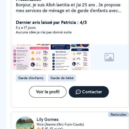
Bonjour, je suis Alloh laetitia et j'ai 25 ans . Je propose
mes services de ménage et de garde d'enfants avec
sérieux et motivation. Je suis maman, ce qui me donne
une expérience naturelle et quotidienne avec les
Dernier avis laissé par Patricia : 4/5
enfants. J'ai également de l'expérience personnelle en
Il y a 17 jours
Aucune idée je n’ai pas donné suite
garde d'enfants (famille, proches). Je suis une
personne dynamique, organisée, douce et fiable. Je
peux également vous aider pour : * Ménage complet
du domicile (sols, poussière, cuisine, salle de bain) *
Entretien général de la maison Je suis ponctuelle,
discrète et attentive aux besoins des familles.
N'hésitez pas à me contacter, je réponds rapidement
Garde d'enfants
Garde de bébé
Voir le profil
Contacter
Particulier
Lily Gomes
Nice (Jeanne d'Arc-Fuon-Cauda)