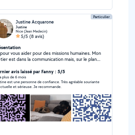
Particulier
Justine Acquarone
Justine
Nice (Jean Medecin)
5/5
(8 avis)
ésentation
 pour vous aider pour des missions humaines. Mon
tier est dans la communication mais, sur le plan
sonnel, je suis à votre service pour vos chiens/chats
 vos enfants.
rnier avis laissé par Fanny : 5/5
y a plus de 6 mois
tine est une personne de confiance. Très agréable souriante
ctuelle et sérieuse. Je recommande.