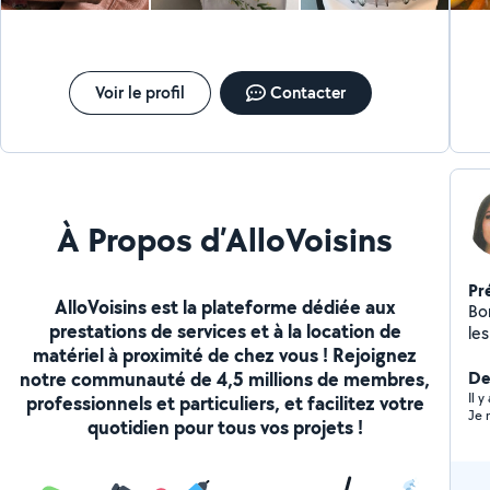
Voir le profil
Contacter
À Propos d’AlloVoisins
Pr
AlloVoisins est la plateforme dédiée aux
Bo
prestations de services et à la location de
les
matériel à proximité de chez vous ! Rejoignez
pas
notre communauté de 4,5 millions de membres,
ani
Der
so
Il 
professionnels et particuliers, et facilitez votre
Je 
quotidien pour tous vos projets !